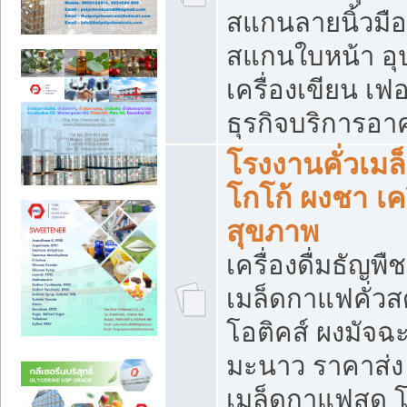
สแกนลายนิ้วมือ 
สแกนใบหน้า อ
เครื่องเขียน เฟ
ธุรกิจบริการอา
โรงงานคั่วเม
โกโก้ ผงชา เค
สุขภาพ
เครื่องดื่มธัญพื
เมล็ดกาแฟคั่วสด
โอติคส์ ผงมัจ
มะนาว ราคาส่
เมล็ดกาแฟสด โ