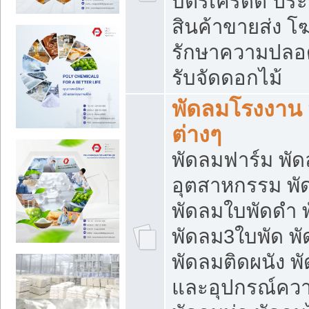
บัตรเครดิต ประก
สินค้าขายส่ง โฆ
รักษาความปลอดภั
รับจัดดอกไม้
พัดลมโรงงาน พ
ต่างๆ
พัดลมฟาร์ม พั
อุตสาหกรรม พั
พัดลมใบพัดดำ 
พัดลม3ใบพัด 
พัดลมติดผนัง พั
และอุปกรณ์ความ