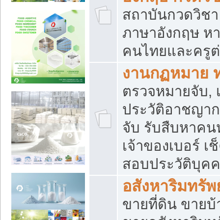
สถาบันกวดวิชา 
ภาษาอังกฤษ หา
คนไทยและครูต่
งานกฏหมาย 
ตรวจหมายจับ, เ
ประวัติอาชญาก
จับ รับสืบหาค
เจ้าของเบอร์ เช
สอบประวัติบุค
อสังหาริมทรัพย
ขายที่ดิน ขาย