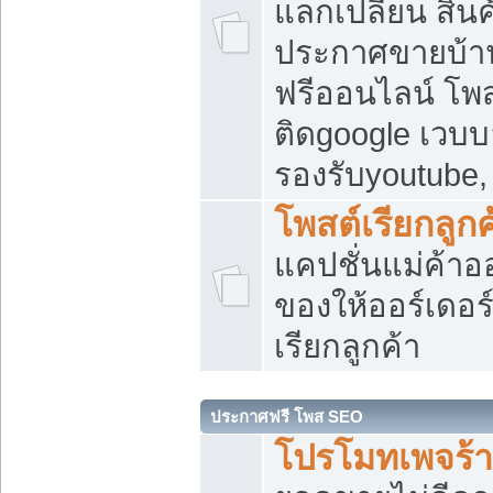
แลกเปลี่ยน สิน
ประกาศขายบ้า
ฟรีออนไลน์ โพส
ติดgoogle เวบบ
รองรับyoutube
โพสต์เรียกลูกค
แคปชั่นแม่ค้าอ
ของให้ออร์เดอร์
เรียกลูกค้า
ประกาศฟรี โพส SEO
โปรโมทเพจร้า