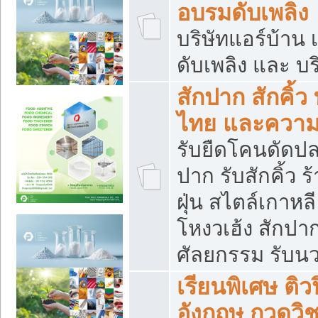
อบรมดับเพลิง
บริษัทแอร์บ้าน 
ดับเพลิง และ บร
สักปาก สักคิ้
ไทย และควา
รับยืดโคนดัดปลา
ปาก รับสักคิ้ว ร
ฝุ่น สไตล์เกาห
โหงวเฮ้ง สักปา
ศัลยกรรม รับน
เรียนพิเศษ ติ
อังกฤษ กวดวิ