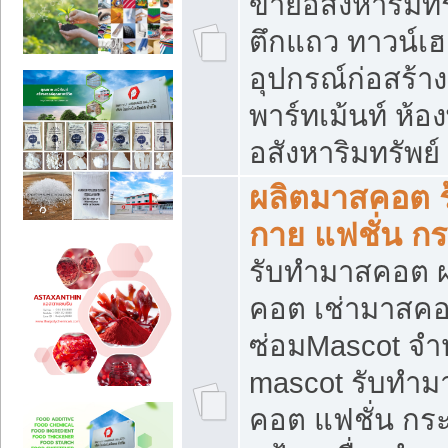
ขายอสังหาริมทร
ตึกแถว ทาวน์เฮาส
อุปกรณ์ก่อสร้าง
พาร์ทเม้นท์ ห้อง
อสังหาริมทรัพย์
ผลิตมาสคอต ร้
กาย แฟชั่น กระ
รับทำมาสคอต ผ
คอต เช่ามาสคอ
ซ่อมMascot จำห
mascot รับทำม
คอต แฟชั่น กระเ