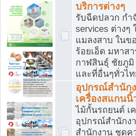
บริการต่างๆ
รับฉีดปลวก กำจ
services ต่างๆ 
แมลงสาบ ในขอน
ร้อยเอ็ด มหาสา
กาฬสินธุ์ ชัยภ
และที่อื่นๆทั่วไ
อุปกรณ์สำนักง
เครื่องสแกนนิ้ว
ไม้กั้นรถยนต์ เค
อุปกรณ์สำนักง
สำนักงาน ชุดคว