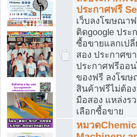
ประกาศฟรี S
เว็บลงโฆษณาฟร
ติดgoogle ประ
ซื้อขายแลกเปลี่
สอง ประกาศขา
ประกาศฟรีออนไ
ของฟรี ลงโฆษ
สินค้าฟรีไม่ต้
มือสอง แหล่งร
เลือกซื้อขาย
หมวดChemica
Machinery a