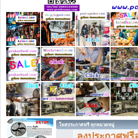
โพสประกาศฟรี ทุกหมวดหมู่
ลงประกาศฟรีอ