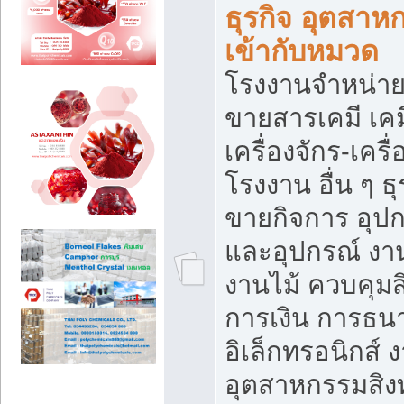
ธุรกิจ อุตสาหก
เข้ากับหมวด
โรงงานจำหน่าย
ขายสารเคมี เค
เครื่องจักร-เครื
โรงงาน อื่น ๆ ธุ
ขายกิจการ อุป
และอุปกรณ์ งา
งานไม้ ควบคุมส
การเงิน การธน
อิเล็กทรอนิกส์ 
อุตสาหกรรมสิงท