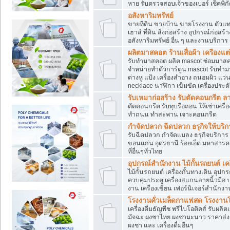
หาย รับตรวจสอบเจ้าของเบอร์ เช็คพิก
อสังหาริมทรัพย์
ขายที่ดิน ขายบ้าน ขายโรงงาน ตัวแท
เฮาส์ ที่ดิน สิ่งก่อสร้าง อุปกรณ์ก่อสร้
อสังหาริมทรัพย์ อื่น ๆ และงานบริการ
ผลิตมาสคอต ร้านเสื่อผ้า เครืองแต่
รับทำมาสคอต ผลิต mascot ซ่อมมาสค
จำหน่ายทำตัวการ์ตูน mascot รับทำมา
ต่างหู แป้ง เครื่องสำอาง ถนอมผิว แ
necklace นาฬิกา เข็มขัด เครื่องประดับ
รับเหมาก่อสร้าง รับตัดคอนกรี
ตัดคอนกรีต รับทุบรื่อถอน ให้เช่าเคร
ทำถนน ทำสะพาน เจาะคอนกรีต
กำจัดปลวก ฉีดปลวก ธรุกิจให้บริก
รับฉีดปลวก กำจัดแมลง ธรุกิจบริการ 
ขอนแก่น อุดรธานี ร้อยเอ็ด มหาสารค
ที่อื่นๆทั่วไทย
อุปกรณ์สำนักงาน ไม้กั้นรถยนต์ เครื
ไม้กั้นรถยนต์ เครื่องกั้นทางเดิน อ
ควบคุมประตู เครื่องสแกนลายนิ้วมือ
งาน เครื่องเขียน เฟอร์นิเจอร์สำนักง
โรงงานคั่วเมล็ดกาแฟสด โรงงานโก
เครื่องดื่มธัญพืช พรีไบโอติคส์ รับผลิ
มัจฉะ ผงชาไทย ผงชามะนาว ราคาส่
ผงชา และ เครื่องดื่มอื่นๆ