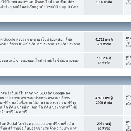
ห้ปัง smf แคปชั่นแม่ค้าออนไลน์ แคปชั่นแม่ค้า
1056 หัวข้อ
เมื่
้ารัว ๆ smf โพสต์เรียกลูกค้า โพสต์เรียกลูกค้าโพส
กระ
ติด Google ลงประกาศขาย เว็บฟรียอดนิยม โพส
41762 กระทู้
ใน
น บริการ แนะนำเว็บ ลงประกาศ รวมเว็บประกาศ
989 หัวข้อ
เมื่
กระ
116 กระทู้
อนไลน์ ขายของออนไลน์ เริ่มยังไง ชี้ช่องขายของ
ใน
13 หัวข้อ
เมื
ฟรี เว็บฟรีไม่จำกัด ทำ SEO ติด Google ลง
กระ
ฆษณา ประกาศขายของ ประกาศหางาน บริการ
47401 กระทู้
ใน
รี รวมเว็บซื้อขาย ใช้งานง่าย ลงประกาศฟรี ทุก
2209 หัวข้อ
เมื
อนโด ที่ดิน ขายบ้าน คอนโด ที่ดิน ประกาศฟรี ไม่มี
กร้านฟรี โพ ส ฟรี
กระ
โมท Social โปรโมท youtube แจกฟรี รายชื่อเว็บ
207 กระทู้
ใน
fโพสฟรี รายชื่อเว็บบอร์ดขายสินค้าฟรี ลงประกาศ
20 หัวข้อ
เมื่