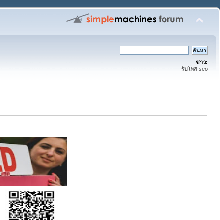
ข่าว:
รับโพส seo