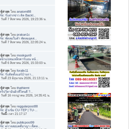
ทู้ล่าสุด
โดย
anatomi88
Re: รับฝากข่าว ติด Backl...
่อ วันที่ 7 สิงหาคม 2026, 19:23:36 น.
ทู้ล่าสุด
โดย
prakan1c
Re: พัดลมใบดำ พัดลมอุตส...
่อ วันที่ 7 สิงหาคม 2026, 22:05:24 น.
ทู้ล่าสุด
โดย
mookgun9
หน้าแปลนเหล็กคาร์บอน หน้...
่อ วันที่ 6 สิงหาคม 2026, 15:33:03 น.
ทู้ล่าสุด
โดย
foraliv11
Re: รับติดตั้งแอร์บ้านรา...
่อ วันที่ 23 มิถุนายน 2026, 21:13:11 น.
ทู้ล่าสุด
โดย
thathiemt
ดริปวิตามินผิวที่ไหนดี ?...
่อ วันที่ 16 กรกฎาคม 2026, 14:35:41 น.
ทู้ล่าสุด
โดย
reggularpost88
Re: ติวเข้ม CU-TEP | TU-...
อ
วันนี้
เวลา 21:17:17
ทู้ล่าสุด
โดย
publicpost99
Re: ตรวจสอบคดีอาญา เช็คห...