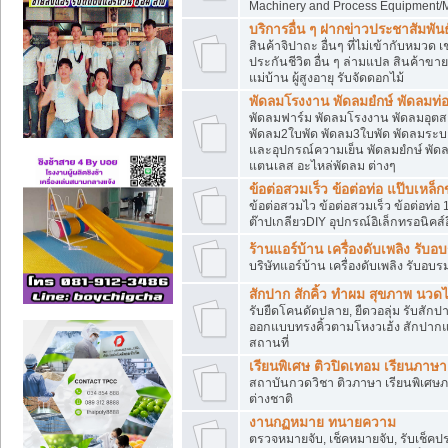
Machinery and Process Equipment/M
บริการอื่น ๆ ฝากข่าวประชาสัมพันธ์
สินค้าจิปาถะ อื่นๆ ที่ไม่เข้ากับหมว
ประกันชีวิต อื่น ๆ ล่ามแปล สินค้าขา
แม่บ้าน ผู้สูงอายุ รับจัดดอกไม้
พัดลมโรงงาน พัดลมยํกษ์ พัดลมท่อ
พัดลมฟาร์ม พัดลมโรงงาน พัดลมอุต
พัดลม2ใบพัด พัดลม3ใบพัด พัดลมระบา
และอุปกรณ์ความเย็น พัดลมยํกษ์ พัด
แตนเลส อะไหล่พัดลม ต่างๆ
ข้อต่อสวมเร็ว ข้อต่อท่อ แป๊บเหล
ข้อต่อสวมไว ข้อต่อสวมเร็ว ข้อต่อท่อ 
ต๊าปเกลียวDIY อุปกรณ์อิเล็กทรอนิคส์อ
ร้านแอร์บ้าน เครื่องดับเพลิง รับอ
บริษัทแอร์บ้าน เครื่องดับเพลิง รับอบร
สักปาก สักคิ้ว ทำผม สุขภาพ น
รับยืดโคนดัดปลาย, ยืดวอลุ่ม รับสักปาก
ออกแบบทรงคิ้วตามโหงวเฮ้ง สักปาก
สถานที่
เรียนพิเศษ ติวปิดเทอม เรียนภาษ
สถาบันกวดวิชา ติวภาษา เรียนพิเศษ
ต่างชาติ
งานกฏหมาย ทนายความ
ตรวจหมายจับ, เช็คหมายจับ, รับเช็ค