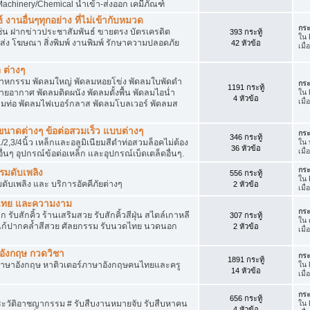
achinery/Chemical นำเข้า-ส่งออก เคมีภัณฑ์
 งานอื่นๆทุกอย่าง ที่ไม่เข้ากับหมวด
กระ
ด เช่น ฝากข่าวประชาสัมพันธ์ ขายตรง บัตรเครดิต
393 กระทู้
ใน
ยส่ง โฆษณา สิ่งพิมพ์ งานพิมพ์ รักษาความปลอดภัย
42 หัวข้อ
เมื
 ต่างๆ
สาหกรรม พัดลมใหญ่ พัดลมหอยโข่ง พัดลมใบพัดดำ
กระ
1191 กระทู้
ยอากาศ พัดลมติดผนัง พัดลมตั้งพื้น พัดลมไอน่ำ
ใน
4 หัวข้อ
เมื
ลมท่อ พัดลมไฟเบอร์กลาส พัดลมโบลเวอร์ พัดลมส
็กขนาดต่างๆ ข้อต่อสวมเร็ว แบบต่างๆ
กระ
346 กระทู้
1/2,3/4นิ้ว เหล็กและอลูมิเนียมสีดำท่อสวมล็อคไม่ต้อง
ใน
36 หัวข้อ
เมื
ื่นๆ อุปกรณ์ข้อต่อเหล็ก และอุปกรณ์เบ็ดเตล็ดอื่นๆ.
กระ
บรมดับเพลิง
556 กระทู้
ใน
มดับเพลิง และ บริการอัคคีภัยต่างๆ
2 หัวข้อ
เมื
วดไทย และความงาม
กระ
 รับสักคิ้ว ร้านเสริมสวย รับสักคิ้วสีฝุ่น สไตล์เกาหลี
307 กระทู้
ใน
แก้ปากคล้ำสีสวย ศัลยกรรม รับนวดไทย นวดนอก
2 หัวข้อ
เมื
าอังกฤษ กวดวิชา
กระ
1891 กระทู้
ภาษาอังกฤษ หาติวเตอร์ภาษาอังกฤษคนไทยและครู
ใน
14 หัวข้อ
เมื่
กระ
656 กระทู้
ประวัติอาชญากรรม # รับสืบงานหมายจับ รับสืบหาคน
ใน
4 หัวข้อ