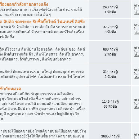
เครื่องออกกำลังกายกลางแจ้ง
กระ
240 กระทู้
จ้ง เครื่องเล่นกลางแจ้ง เฟอร์นิเจอร์ในสวน ของใช้
ใน
1 หัวข้อ
เมื
มาก่อสร้าง ตกแต่งภายใน อื่น ๆ
ิบล้อ รถกระบะ รับซื้อบิ๊กไบค์ ไฟแนนซ์ ลิสซิ่ง
กระ
รยานยนต์ รับจ้างไปลาว หกล้อ สิบล้อ รถกระบะ รถยนต์
375 กระทู้
ใน
สียงและประดับยนต์ จักรยานยนต์ มอเตอร์ไซต์ เครื่อง
3 หัวข้อ
เมื
์ ลิสซิ่ง
กระ
 ลิฟท์โรงงาน ลิฟท์บ้านไฮดรอลิค , ลิฟต์ขนของ, ลิฟต์
688 กระทู้
ใน
ั้ง ลิฟต์บรรทุกสินค้า , ลิฟท์โดยสาร, ลิฟท์ในอาคาร,
2 หัวข้อ
เมื
ท์โดยสาร, ลิฟท์บรรทุก , ลิฟท์ขนส่งอาหาร
กระ
ๆ พัดลมยักษ์ พัดลมเพดานขนาดใหญ่ พัดลมอุตสาหกรรม
314 กระทู้
ใน
 ถังดับเพลิง อุปกรณ์ไฟฟ้าในห้องครัว หลอดไฟ โคมไฟ
2 หัวข้อ
เมื
่เข้ากับหมวด
สารเคมี เคมีภัณฑ์ อุตสาหกรรม เครื่องจักร-
น ๆ ธุรกิจแฟรนไชส์ เซ้ง-ซื้อ-ขายกิจการ อุปกรณ์การ
กระ
1145 กระทู้
อุปกรณ์โลหะ งานไม้ ควบคุมสิ่งแวดล้อม มลภาวะ
ใน
65 หัวข้อ
เมื
นิกส์ งานพิมพ์ กราฟิก อุตสาหกรรมสิงทอ ผ้า เครื่อง
ชี กฏหมาย ส่งออก นำเข้า ขนส่ง logistic ธุรกิจ
แบบ
ขายของให้ยอดขายปัง โพสต์ขายของให้ยอดขายปังโพ
กระ
้า โพสขายของยังไงให้มีคนซื้อ smf โพสขายของแบบ
36853 กระทู้
ใน