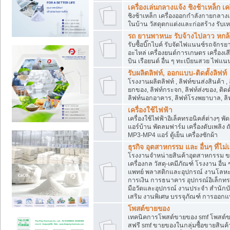
เครื่องเล่นกลางแจ้ง ชิงช้าเหล็ก 
ชิงช้าเหล็ก เครื่องออกกำลังกายกลางแ
ในบ้าน วัสดุตกแต่งและก่อสร้าง รับเห
รถ ยานพาหนะ รับจ้างไปลาว หกล้อ ส
รับซื้อบิ๊กไบค์ รับจัดไฟแนนซ์รถจัก
อะไหล่ เครื่องยนต์การเกษตร เครื่องเ
บิน เรือยนต์ อื่น ๆ ทะเบียนสวย ไฟแนนซ
รับผลิตลิฟท์, ออกแบบ-ติดตั้งลิฟท์
โรงงานผลิตลิฟท์ , ลิฟท์ขนส่งสินค้า ,
ยกของ, ลิฟท์กระจก, ลิฟท์ส่งของ, ติดต
ลิฟท์นอกอาคาร, ลิฟท์โรงพยาบาล, ลิฟ
เครื่องใช้ไฟฟ้า
เครื่องใช้ไฟฟ้าอิเล็คทรอนิคส์ต่าง
แอร์บ้าน พัดลมฟาร์ม เครื่องดับเพลิง
MP3-MP4 แอร์ ตู้เย็น เครื่องซักผ้า
ธุรกิจ อุตสาหกรรม และ อื่นๆ ที่ไม
โรงงานจำหน่ายสินค้าอุตสาหกรรม ขาย
เครื่องกล วัสดุ-เคมีภัณฑ์ โรงงาน อื่
แพทย์ พลาสติกและอุปกรณ์ งานโลหะ 
การเงิน การธนาคาร อุปกรณ์อิเล็กทรอ
มือวัดและอุปกรณ์ งานประจำ สำนักบัญ
เสริม งานพิเศษ บรรจุภัณฑ์ การออก
โพสต์ขายของ
เทคนิคการโพสต์ขายของ smf โพสต์
สฟรี smf ขายของในกลุ่มซื้อขายสินค