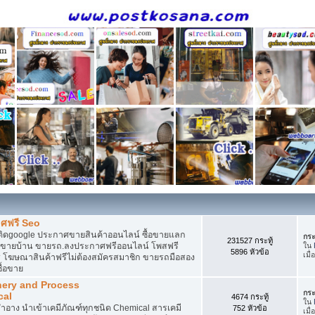
ศฟรี Seo
ติดgoogle ประกาศขายสินค้าออนไลน์ ซื้อขายแลก
กระ
231527 กระทู้
กาศขายบ้าน ขายรถ.ลงประกาศฟรีออนไลน์ โพสฟรี
ใน
5896 หัวข้อ
เมื่
 โฆษณาสินค้าฟรีไม่ต้องสมัครสมาชิก ขายรถมือสอง
ื้อขาย
nery and Process
กระ
cal
4674 กระทู้
ใน
อาง นำเข้าเคมีภัณฑ์ทุกชนิด Chemical สารเคมี
752 หัวข้อ
เมื่