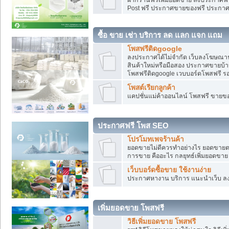
Post ฟรี ประกาศขายของฟรี ประกา
ซื้อ ขาย เช่า บริการ ลด แลก แจก แถม
โพสฟรีติดgoogle
ลงประกาศได้ไม่จำกัด เว็บลงโฆษณาฟ
สินค้าใหม่หรือมือสอง ประกาศขายบ้
โพสฟรีติดgoogle เวบบอร์ดโพสฟรี ร
โพสต์เรียกลูกค้า
แคปชั่นแม่ค้าออนไลน์ โพสฟรี ขายของใ
ประกาศฟรี โพส SEO
โปรโมทเพจร้านค้า
ยอดขายไม่ดีควรทำอย่างไร ยอดขายต
การขาย คืออะไร กลยุทธ์เพิ่มยอดขาย
เว็บบอร์ดซื้อขาย ใช้งานง่าย
ประกาศหางาน บริการ แนะนำเว็บ ล
เพิ่มยอดขาย โพสฟรี
วิธีเพิ่มยอดขาย โพสฟรี