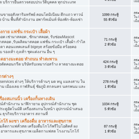
เมื
ัด บริการยื่นตรวจสอบประวัติบุคคล ทุกประเภท
กระ
นขายอสังหาริมทรัพย์ คอนโดมิเนียม ตึกแถว ทาวน์
1099 กระทู้
ใน
าง บ้าน พื้นที่สำนักงาน อพาร์ทเม้นท์ ห้องพัก-ห้องเช่า
55 หัวข้อ
เมื่
งกาย แฟชั่น กระเป๋า เสื้อผ้า
อต เช่ามาสคอต , ซักมาสคอต, รับซ่อมMascot
กระ
71 กระทู้
สคอต ,รับผลิตมาสคอต แฟชั่น กระเป๋า เสื้อผ้า กำไล
ใน
2 หัวข้อ
เมื
ว่นตา คอนแทคเลนส์ bigeye สร้อยข้อมือ สร้อยคอ
 รองเท้า ถุงเท้า ชุดแต่งงาน อื่น ๆ
ต ลาดยางมะตอย ทำถนน ทำสะพาน
กระ
424 กระทู้
ื่องตัดคอนกรีต บริษัทรับเหมาก่อสร้าง ลาดยางมะตอย
ใน
3 หัวข้อ
เมื่
ารต่างๆ
กระ
services ต่างๆ ให้บริการด้านๆ มด หนู แมลงสาบ ใน
278 กระทู้
ใน
าม เมืองเลย กาฬสินธุ์ ชัยภูมิ สกลนคร นครพนม และ
1 หัวข้อ
เมื
่องสแกนนิ้ว เครื่องกั้นทางเดิน
กระ
ุปกรณ์สำนักงาน นาฬิกายาม อุปกรณ์สำนักงาน ชุด
1034 กระทู้
ใน
 ประตูอัตโนมัติ เครืองสแกนใบหน้า อุปกรณ์นำเสนอ
5 หัวข้อ
เมื
าน ธุรกิจบริการอาคาร สถานที่
โก้ ผงชา เครื่องดื่ม อาหารและสุขภาพ
กระ
ตเมล็ดกาแฟคั่วสด เครื่องดื่มโกโก้พรีไบโอติคส์ ผง
87 กระทู้
ใน
ง อาหารและสุขภาพ เมล็ดกาแฟสด โรงงานโกโก้
1 หัวข้อ
เมื