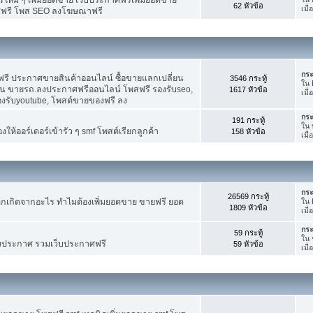
62 หัวข้อ
เมื
ศฟรี โพส SEO ลงโฆษณาฟรี
กระ
รี ประกาศขายสินค้าออนไลน์ ซื้อขายแลกเปลี่ยน
3546 กระทู้
ใน
าน ขายรถ.ลงประกาศฟรีออนไลน์ โพสฟรี รองรับseo,
1617 หัวข้อ
เมื
องรับyoutube, โพสต์ขายของฟรี ลง
กระ
191 กระทู้
ใน
ห้ออร์เดอร์เข้ารัว ๆ smf โพสต์เรียกลูกค้า
158 หัวข้อ
เมื
กระ
26569 กระทู้
กเกิดจากอะไร ทำไมต้องเพิ่มยอดขาย ขายฟรี ยอด
ใน
1809 หัวข้อ
เมื
กระ
59 กระทู้
ใน
งประกาศ รวมเว็บประกาศฟรี
59 หัวข้อ
เมื