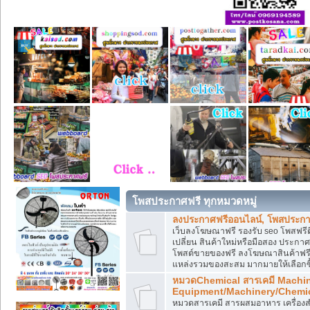
โพสประกาศฟรี ทุกหมวดหมู่
ลงประกาศฟรีออนไลน์, โพสประกา
เว็บลงโฆษณาฟรี รองรับ seo โพสฟรี
เปลี่ยน สินค้าใหม่หรือมือสอง ประ
โพสต์ขายของฟรี ลงโฆษณาสินค้าฟรี
แหล่งรวมของสะสม มากมายให้เลือกซ
หมวดChemical สารเคมี Machi
Equipment/Machinery/Chemi
หมวดสารเคมี สารผสมอาหาร เครื่องสำ