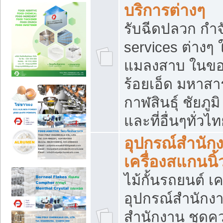
บริการต่างๆ
รับฉีดปลวก กำจ
services ต่างๆ 
แมลงสาบ ในขอน
ร้อยเอ็ด มหาสา
กาฬสินธุ์ ชัยภ
และที่อื่นๆทั่วไ
อุปกรณ์สำนักง
เครื่องสแกนนิ้ว
ไม้กั้นรถยนต์ เค
อุปกรณ์สำนักง
สำนักงาน ชุดคว