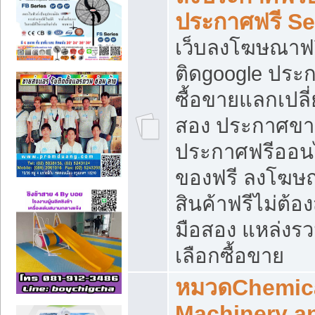
ประกาศฟรี S
เว็บลงโฆษณาฟร
ติดgoogle ประ
ซื้อขายแลกเปลี่
สอง ประกาศขา
ประกาศฟรีออนไ
ของฟรี ลงโฆษ
สินค้าฟรีไม่ต้
มือสอง แหล่งร
เลือกซื้อขาย
หมวดChemica
Machinery a