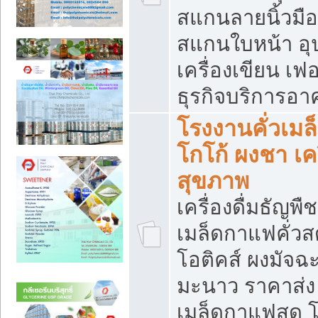
สแกนลายนิ้วมือ 
สแกนใบหน้า อ
เครื่องเขียน เฟ
ธุรกิจบริการอา
โรงงานคั่วเม
โกโก้ ผงชา เค
สุขภาพ
เครื่องดื่มธัญพื
เมล็ดกาแฟคั่วสด
โอติคส์ ผงมัจ
มะนาว ราคาส่
เมล็ดกาแฟสด โ