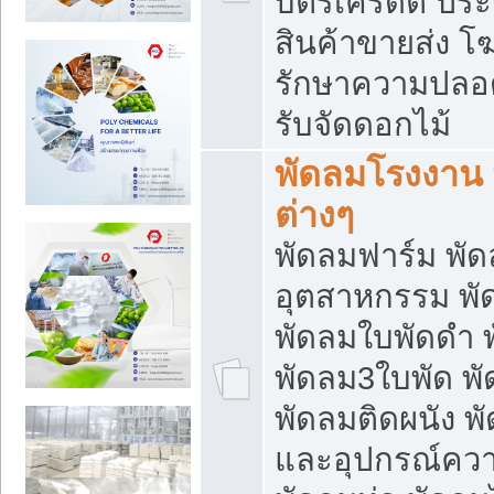
บัตรเครดิต ประก
สินค้าขายส่ง โฆ
รักษาความปลอดภั
รับจัดดอกไม้
พัดลมโรงงาน พ
ต่างๆ
พัดลมฟาร์ม พั
อุตสาหกรรม พั
พัดลมใบพัดดำ 
พัดลม3ใบพัด 
พัดลมติดผนัง พั
และอุปกรณ์ความ