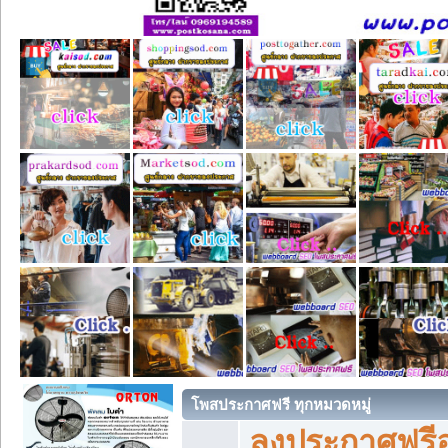
โพสประกาศฟรี ทุกหมวดหมู่
ลงประกาศฟรีอ