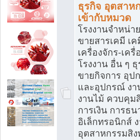
ธุรกิจ อุตสาหก
เข้ากับหมวด
โรงงานจำหน่าย
ขายสารเคมี เค
เครื่องจักร-เครื
โรงงาน อื่น ๆ ธุ
ขายกิจการ อุป
และอุปกรณ์ งา
งานไม้ ควบคุมส
การเงิน การธน
อิเล็กทรอนิกส์ 
อุตสาหกรรมสิงท