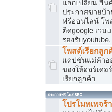
แลกเปลี่ยน สิน
ประกาศขายบ้า
ฟรีออนไลน์ โพส
ติดgoogle เวบบ
รองรับyoutube
โพสต์เรียกลูกค
แคปชั่นแม่ค้าอ
ของให้ออร์เดอร์
เรียกลูกค้า
ประกาศฟรี โพส SEO
โปรโมทเพจร้า