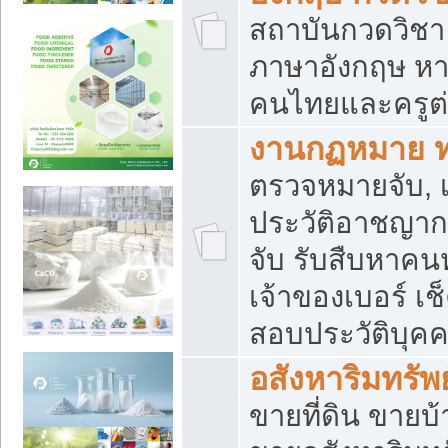
สถาบันกวดวิชา 
ภาษาอังกฤษ หา
คนไทยและครูต่
งานกฏหมาย 
ตรวจหมายจับ, เ
ประวัติอาชญาก
จับ รับสืบหาค
เจ้าของเบอร์ เช
สอบประวัติบุค
อสังหาริมทรัพย
ขายที่ดิน ขาย