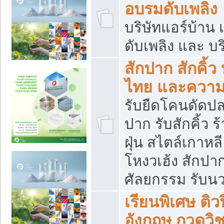
อบรมดับเพลิง
บริษัทแอร์บ้าน 
ดับเพลิง และ บร
สักปาก สักคิ้
ไทย และควา
รับยืดโคนดัดปลา
ปาก รับสักคิ้ว ร
ฝุ่น สไตล์เกาห
โหงวเฮ้ง สักปา
ศัลยกรรม รับน
เรียนพิเศษ ติ
อังกฤษ กวดวิ