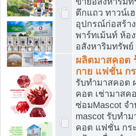
ขายอสังหาริมทร
ตึกแถว ทาวน์เฮาส
อุปกรณ์ก่อสร้าง
พาร์ทเม้นท์ ห้อง
อสังหาริมทรัพย์
ผลิตมาสคอต ร้
กาย แฟชั่น กระ
รับทำมาสคอต ผ
คอต เช่ามาสคอ
ซ่อมMascot จำห
mascot รับทำม
คอต แฟชั่น กระเ