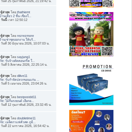
่อ วันที่ 25 กุมภาพันธ์ 2026, 21:19:42 น.
ทู้ล่าสุด
โดย
thathiemt
บ้านเดี่ยว 2 ชั้น เชียงใ...
อ
วันนี้
เวลา 12:50:12
ทู้ล่าสุด
โดย
rezrezmore
ร้านเช่าชุดออกงาน ให้บริ...
่อ วันที่ 30 มิถุนายน 2026, 10:07:03 น.
ทู้ล่าสุด
โดย
sayjung1
Re: รับจ้างตัดคอนกรีต ใ...
่อ วันที่ 5 สิงหาคม 2026, 22:25:14 น.
ทู้ล่าสุด
โดย
dilive11
Re: รับกำจัดปลวกขอนแก่น ...
่อ วันที่ 5 เมษายน 2026, 23:04:26 น.
ทู้ล่าสุด
โดย
bestpostdd11
Re: ไม้กั้นรถยนต์ เลือกอ...
่อ วันที่ 12 กุมภาพันธ์ 2026, 23:32:45 น.
ทู้ล่าสุด
โดย
doubletime11
Re: เมล็ดกาแฟคั่วสด ภูมี...
่อ วันที่ 22 มกราคม 2026, 16:54:42 น.