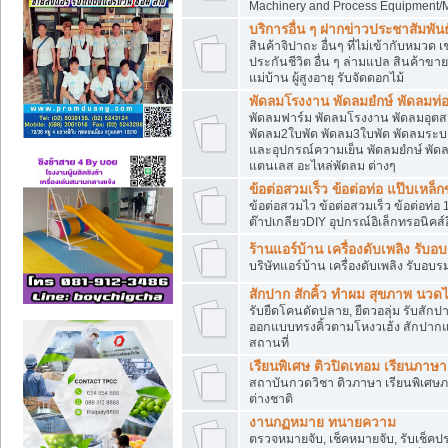
Machinery and Process Equipment/M
บริการอื่น ๆ ฝากข่าวประชาสัมพันธ์
สินค้าจิปาถะ อื่นๆ ที่ไม่เข้ากับหมว
ประกันชีวิต อื่น ๆ ล่ามแปล สินค้าขา
แม่บ้าน ผู้สูงอายุ รับจัดดอกไม้
พัดลมโรงงาน พัดลมยํกษ์ พัดลมท่อ
พัดลมฟาร์ม พัดลมโรงงาน พัดลมอุต
พัดลม2ใบพัด พัดลม3ใบพัด พัดลมระบา
และอุปกรณ์ความเย็น พัดลมยํกษ์ พัด
แตนเลส อะไหล่พัดลม ต่างๆ
ข้อต่อสวมเร็ว ข้อต่อท่อ แป๊บเหล
ข้อต่อสวมไว ข้อต่อสวมเร็ว ข้อต่อท่อ 
ต๊าปเกลียวDIY อุปกรณ์อิเล็กทรอนิคส์อ
ร้านแอร์บ้าน เครื่องดับเพลิง รับอ
บริษัทแอร์บ้าน เครื่องดับเพลิง รับอบร
สักปาก สักคิ้ว ทำผม สุขภาพ น
รับยืดโคนดัดปลาย, ยืดวอลุ่ม รับสักปาก
ออกแบบทรงคิ้วตามโหงวเฮ้ง สักปาก
สถานที่
เรียนพิเศษ ติวปิดเทอม เรียนภาษ
สถาบันกวดวิชา ติวภาษา เรียนพิเศษ
ต่างชาติ
งานกฏหมาย ทนายความ
ตรวจหมายจับ, เช็คหมายจับ, รับเช็ค