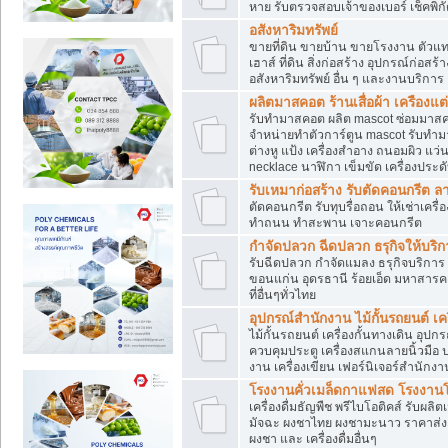
หาย รับตรวจสอบเจ้าของเบอร์ เช็คพิก
อสังหาริมทรัพย์
ขายที่ดิน ขายบ้าน ขายโรงงาน ตัวแท
เฮาส์ ที่ดิน สิ่งก่อสร้าง อุปกรณ์ก่อสร้
อสังหาริมทรัพย์ อื่น ๆ และงานบริการ
ผลิตมาสคอต ร้านเสื่อผ้า เครืองแต่
รับทำมาสคอต ผลิต mascot ซ่อมมาสค
จำหน่ายทำตัวการ์ตูน mascot รับทำมา
ต่างหู แป้ง เครื่องสำอาง ถนอมผิว แ
necklace นาฬิกา เข็มขัด เครื่องประดับ
รับเหมาก่อสร้าง รับตัดคอนกรี
ตัดคอนกรีต รับทุบรื่อถอน ให้เช่าเคร
ทำถนน ทำสะพาน เจาะคอนกรีต
กำจัดปลวก ฉีดปลวก ธรุกิจให้บริก
รับฉีดปลวก กำจัดแมลง ธรุกิจบริการ 
ขอนแก่น อุดรธานี ร้อยเอ็ด มหาสารค
ที่อื่นๆทั่วไทย
อุปกรณ์สำนักงาน ไม้กั้นรถยนต์ เครื
ไม้กั้นรถยนต์ เครื่องกั้นทางเดิน อ
ควบคุมประตู เครื่องสแกนลายนิ้วมือ
งาน เครื่องเขียน เฟอร์นิเจอร์สำนักง
โรงงานคั่วเมล็ดกาแฟสด โรงงานโก
เครื่องดื่มธัญพืช พรีไบโอติคส์ รับผลิ
มัจฉะ ผงชาไทย ผงชามะนาว ราคาส่
ผงชา และ เครื่องดื่มอื่นๆ