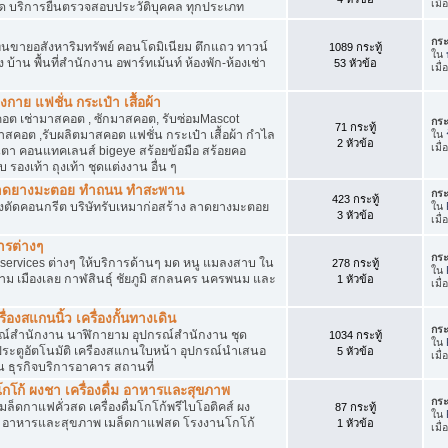
เมื
ัด บริการยื่นตรวจสอบประวัติบุคคล ทุกประเภท
กระ
นขายอสังหาริมทรัพย์ คอนโดมิเนียม ตึกแถว ทาวน์
1089 กระทู้
ใน
าง บ้าน พื้นที่สำนักงาน อพาร์ทเม้นท์ ห้องพัก-ห้องเช่า
53 หัวข้อ
เมื่
งกาย แฟชั่น กระเป๋า เสื้อผ้า
อต เช่ามาสคอต , ซักมาสคอต, รับซ่อมMascot
กระ
71 กระทู้
สคอต ,รับผลิตมาสคอต แฟชั่น กระเป๋า เสื้อผ้า กำไล
ใน
2 หัวข้อ
เมื
ว่นตา คอนแทคเลนส์ bigeye สร้อยข้อมือ สร้อยคอ
 รองเท้า ถุงเท้า ชุดแต่งงาน อื่น ๆ
ต ลาดยางมะตอย ทำถนน ทำสะพาน
กระ
423 กระทู้
ื่องตัดคอนกรีต บริษัทรับเหมาก่อสร้าง ลาดยางมะตอย
ใน
3 หัวข้อ
เมื
ารต่างๆ
กระ
services ต่างๆ ให้บริการด้านๆ มด หนู แมลงสาบ ใน
278 กระทู้
ใน
าม เมืองเลย กาฬสินธุ์ ชัยภูมิ สกลนคร นครพนม และ
1 หัวข้อ
เมื
่องสแกนนิ้ว เครื่องกั้นทางเดิน
กระ
ุปกรณ์สำนักงาน นาฬิกายาม อุปกรณ์สำนักงาน ชุด
1034 กระทู้
ใน
 ประตูอัตโนมัติ เครืองสแกนใบหน้า อุปกรณ์นำเสนอ
5 หัวข้อ
เมื
าน ธุรกิจบริการอาคาร สถานที่
โก้ ผงชา เครื่องดื่ม อาหารและสุขภาพ
กระ
ตเมล็ดกาแฟคั่วสด เครื่องดื่มโกโก้พรีไบโอติคส์ ผง
87 กระทู้
ใน
ง อาหารและสุขภาพ เมล็ดกาแฟสด โรงงานโกโก้
1 หัวข้อ
เมื