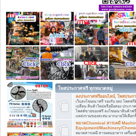
โพสประกาศฟรี ทุกหมวดหมู่
ลงประกาศฟรีออนไลน์, โพสประกา
เว็บลงโฆษณาฟรี รองรับ seo โพสฟรี
เปลี่ยน สินค้าใหม่หรือมือสอง ประ
โพสต์ขายของฟรี ลงโฆษณาสินค้าฟรี
แหล่งรวมของสะสม มากมายให้เลือกซ
หมวดChemical สารเคมี Machi
Equipment/Machinery/Chemi
หมวดสารเคมี สารผสมอาหาร เครื่องสำ