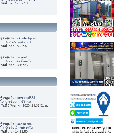
อ
วันนี้
เวลา 14:57:18
ทู้ล่าสุด
โดย
OHoRubpost
Re: รับทำบัตรผู้พิการ รั...
อ
วันนี้
เวลา 15:23:37
ทู้ล่าสุด
โดย
foraliv11
Re: รับเหมาติดตั้งแอร์บ้...
อ
วันนี้
เวลา 13:19:25
ทู้ล่าสุด
โดย
erythritol888
Re: น้ำเชื่อมเดกซ์โตรส, ...
่อ วันที่ 5 สิงหาคม 2026, 13:37:51 น.
ทู้ล่าสุด
โดย
social2thai
Re: รับเติมน้ำยาดับเพลิง...
อ
วันนี้
เวลา 14:51:50