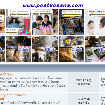
ศฟรี Seo
ติดgoogle ประกาศขายสินค้าออนไลน์ ซื้อขายแลก
กระ
230614 กระทู้
กาศขายบ้าน ขายรถ.ลงประกาศฟรีออนไลน์ โพสฟรี
ใน
5888 หัวข้อ
เมื่
 โฆษณาสินค้าฟรีไม่ต้องสมัครสมาชิก ขายรถมือสอง
ื้อขาย
nery and Process
กระ
cal
4633 กระทู้
ใน
อาง นำเข้าเคมีภัณฑ์ทุกชนิด Chemical สารเคมี
752 หัวข้อ
เมื่