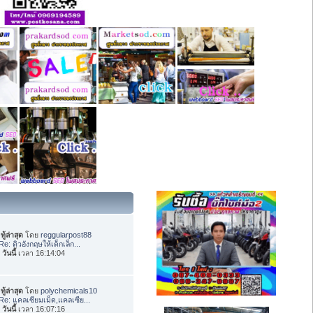
ทู้ล่าสุด
โดย
reggularpost88
Re: ติวอังกฤษให้เด็กเล็ก...
อ
วันนี้
เวลา 16:14:04
ทู้ล่าสุด
โดย
polychemicals10
Re: แคลเซียมเม็ด,แคลเซีย...
อ
วันนี้
เวลา 16:07:16