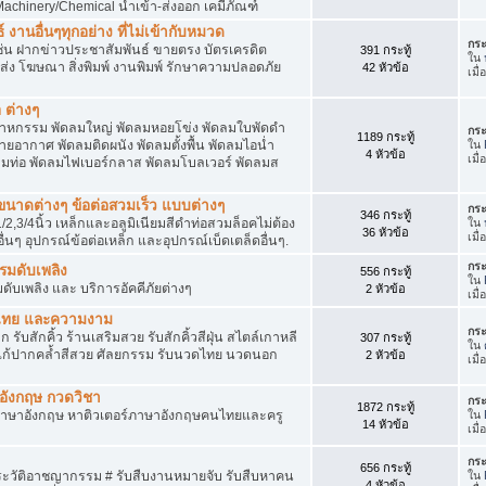
achinery/Chemical นำเข้า-ส่งออก เคมีภัณฑ์
 งานอื่นๆทุกอย่าง ที่ไม่เข้ากับหมวด
กระ
ด เช่น ฝากข่าวประชาสัมพันธ์ ขายตรง บัตรเครดิต
391 กระทู้
ใน
ยส่ง โฆษณา สิ่งพิมพ์ งานพิมพ์ รักษาความปลอดภัย
42 หัวข้อ
เมื
 ต่างๆ
สาหกรรม พัดลมใหญ่ พัดลมหอยโข่ง พัดลมใบพัดดำ
กระ
1189 กระทู้
ยอากาศ พัดลมติดผนัง พัดลมตั้งพื้น พัดลมไอน่ำ
ใน
4 หัวข้อ
เมื
ลมท่อ พัดลมไฟเบอร์กลาส พัดลมโบลเวอร์ พัดลมส
็กขนาดต่างๆ ข้อต่อสวมเร็ว แบบต่างๆ
กระ
346 กระทู้
1/2,3/4นิ้ว เหล็กและอลูมิเนียมสีดำท่อสวมล็อคไม่ต้อง
ใน
36 หัวข้อ
เมื่
ื่นๆ อุปกรณ์ข้อต่อเหล็ก และอุปกรณ์เบ็ดเตล็ดอื่นๆ.
กระ
บรมดับเพลิง
556 กระทู้
ใน
มดับเพลิง และ บริการอัคคีภัยต่างๆ
2 หัวข้อ
เมื
วดไทย และความงาม
กระ
 รับสักคิ้ว ร้านเสริมสวย รับสักคิ้วสีฝุ่น สไตล์เกาหลี
307 กระทู้
ใน
แก้ปากคล้ำสีสวย ศัลยกรรม รับนวดไทย นวดนอก
2 หัวข้อ
เมื
าอังกฤษ กวดวิชา
กระ
1872 กระทู้
ภาษาอังกฤษ หาติวเตอร์ภาษาอังกฤษคนไทยและครู
ใน
14 หัวข้อ
เมื่
กระ
656 กระทู้
ประวัติอาชญากรรม # รับสืบงานหมายจับ รับสืบหาคน
ใน
4 หัวข้อ