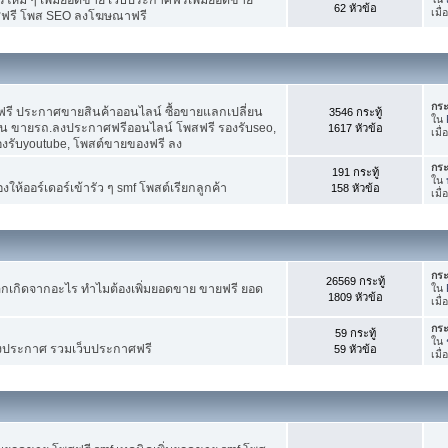
62 หัวข้อ
เมื
ศฟรี โพส SEO ลงโฆษณาฟรี
กระ
รี ประกาศขายสินค้าออนไลน์ ซื้อขายแลกเปลี่ยน
3546 กระทู้
ใน
าน ขายรถ.ลงประกาศฟรีออนไลน์ โพสฟรี รองรับseo,
1617 หัวข้อ
เมื
องรับyoutube, โพสต์ขายของฟรี ลง
กระ
191 กระทู้
ใน
ห้ออร์เดอร์เข้ารัว ๆ smf โพสต์เรียกลูกค้า
158 หัวข้อ
เมื
กระ
26569 กระทู้
กเกิดจากอะไร ทำไมต้องเพิ่มยอดขาย ขายฟรี ยอด
ใน
1809 หัวข้อ
เมื
กระ
59 กระทู้
ใน
งประกาศ รวมเว็บประกาศฟรี
59 หัวข้อ
เมื