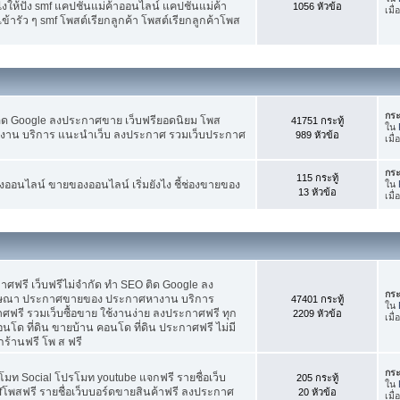
ห้ปัง smf แคปชั่นแม่ค้าออนไลน์ แคปชั่นแม่ค้า
1056 หัวข้อ
เมื่
้ารัว ๆ smf โพสต์เรียกลูกค้า โพสต์เรียกลูกค้าโพส
กระ
ติด Google ลงประกาศขาย เว็บฟรียอดนิยม โพส
41751 กระทู้
ใน
น บริการ แนะนำเว็บ ลงประกาศ รวมเว็บประกาศ
989 หัวข้อ
เมื่
กระ
115 กระทู้
อนไลน์ ขายของออนไลน์ เริ่มยังไง ชี้ช่องขายของ
ใน
13 หัวข้อ
เมื่
ฟรี เว็บฟรีไม่จำกัด ทำ SEO ติด Google ลง
กระ
ฆษณา ประกาศขายของ ประกาศหางาน บริการ
47401 กระทู้
ใน
รี รวมเว็บซื้อขาย ใช้งานง่าย ลงประกาศฟรี ทุก
2209 หัวข้อ
เมื
อนโด ที่ดิน ขายบ้าน คอนโด ที่ดิน ประกาศฟรี ไม่มี
กร้านฟรี โพ ส ฟรี
กระ
โมท Social โปรโมท youtube แจกฟรี รายชื่อเว็บ
205 กระทู้
ใน
fโพสฟรี รายชื่อเว็บบอร์ดขายสินค้าฟรี ลงประกาศ
20 หัวข้อ
เมื่