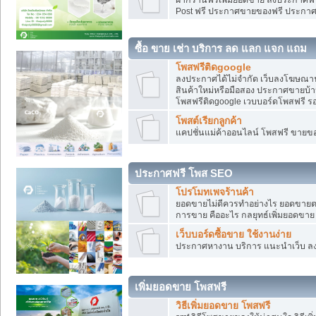
Post ฟรี ประกาศขายของฟรี ประกา
ซื้อ ขาย เช่า บริการ ลด แลก แจก แถม
โพสฟรีติดgoogle
ลงประกาศได้ไม่จำกัด เว็บลงโฆษณาฟ
สินค้าใหม่หรือมือสอง ประกาศขายบ้
โพสฟรีติดgoogle เวบบอร์ดโพสฟรี ร
โพสต์เรียกลูกค้า
แคปชั่นแม่ค้าออนไลน์ โพสฟรี ขายของใ
ประกาศฟรี โพส SEO
โปรโมทเพจร้านค้า
ยอดขายไม่ดีควรทำอย่างไร ยอดขายต
การขาย คืออะไร กลยุทธ์เพิ่มยอดขาย
เว็บบอร์ดซื้อขาย ใช้งานง่าย
ประกาศหางาน บริการ แนะนำเว็บ ล
เพิ่มยอดขาย โพสฟรี
วิธีเพิ่มยอดขาย โพสฟรี