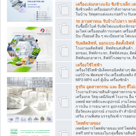
เครื่องเล่นกลางแจ้ง ชิงช้าเหล็ก 
ชิงช้าเหล็ก เครื่องออกกำลังกายกลางแ
ในบ้าน วัสดุตกแต่งและก่อสร้าง รับเห
รถ ยานพาหนะ รับจ้างไปลาว หกล้อ ส
รับซื้อบิ๊กไบค์ รับจัดไฟแนนซ์รถจัก
อะไหล่ เครื่องยนต์การเกษตร เครื่องเ
บิน เรือยนต์ อื่น ๆ ทะเบียนสวย ไฟแนนซ
รับผลิตลิฟท์, ออกแบบ-ติดตั้งลิฟท์
โรงงานผลิตลิฟท์ , ลิฟท์ขนส่งสินค้า ,
ยกของ, ลิฟท์กระจก, ลิฟท์ส่งของ, ติดต
ลิฟท์นอกอาคาร, ลิฟท์โรงพยาบาล, ลิฟ
เครื่องใช้ไฟฟ้า
เครื่องใช้ไฟฟ้าอิเล็คทรอนิคส์ต่าง
แอร์บ้าน พัดลมฟาร์ม เครื่องดับเพลิง
MP3-MP4 แอร์ ตู้เย็น เครื่องซักผ้า
ธุรกิจ อุตสาหกรรม และ อื่นๆ ที่ไม
โรงงานจำหน่ายสินค้าอุตสาหกรรม ขาย
เครื่องกล วัสดุ-เคมีภัณฑ์ โรงงาน อื่
แพทย์ พลาสติกและอุปกรณ์ งานโลหะ 
การเงิน การธนาคาร อุปกรณ์อิเล็กทรอ
มือวัดและอุปกรณ์ งานประจำ สำนักบัญ
เสริม งานพิเศษ บรรจุภัณฑ์ การออก
โพสต์ขายของ
เทคนิคการโพสต์ขายของ smf โพสต์
สฟรี smf ขายของในกลุ่มซื้อขายสินค