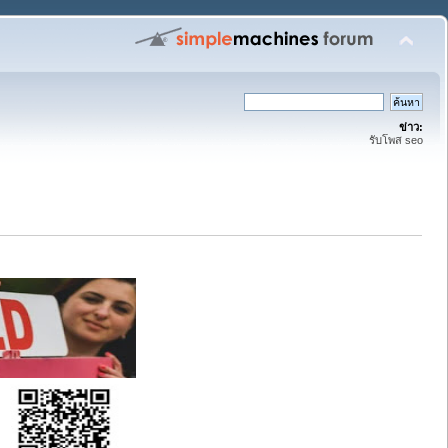
ข่าว:
รับโพส seo