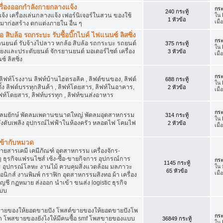
เครื่องออกกำลังกายกลางแจ้ง
กระ
240 กระทู้
จ้ง เครื่องเล่นกลางแจ้ง เฟอร์นิเจอร์ในสวน ของใช้
ใน
1 หัวข้อ
เมื
มาก่อสร้าง ตกแต่งภายใน อื่น ๆ
ิบล้อ รถกระบะ รับซื้อบิ๊กไบค์ ไฟแนนซ์ ลิสซิ่ง
กระ
รยานยนต์ รับจ้างไปลาว หกล้อ สิบล้อ รถกระบะ รถยนต์
375 กระทู้
ใน
สียงและประดับยนต์ จักรยานยนต์ มอเตอร์ไซต์ เครื่อง
3 หัวข้อ
เมื
์ ลิสซิ่ง
กระ
 ลิฟท์โรงงาน ลิฟท์บ้านไฮดรอลิค , ลิฟต์ขนของ, ลิฟต์
688 กระทู้
ใน
ั้ง ลิฟต์บรรทุกสินค้า , ลิฟท์โดยสาร, ลิฟท์ในอาคาร,
2 หัวข้อ
เมื
ท์โดยสาร, ลิฟท์บรรทุก , ลิฟท์ขนส่งอาหาร
กระ
ๆ พัดลมยักษ์ พัดลมเพดานขนาดใหญ่ พัดลมอุตสาหกรรม
314 กระทู้
ใน
 ถังดับเพลิง อุปกรณ์ไฟฟ้าในห้องครัว หลอดไฟ โคมไฟ
2 หัวข้อ
เมื
่เข้ากับหมวด
สารเคมี เคมีภัณฑ์ อุตสาหกรรม เครื่องจักร-
น ๆ ธุรกิจแฟรนไชส์ เซ้ง-ซื้อ-ขายกิจการ อุปกรณ์การ
กระ
1145 กระทู้
อุปกรณ์โลหะ งานไม้ ควบคุมสิ่งแวดล้อม มลภาวะ
ใน
65 หัวข้อ
เมื
นิกส์ งานพิมพ์ กราฟิก อุตสาหกรรมสิงทอ ผ้า เครื่อง
ชี กฏหมาย ส่งออก นำเข้า ขนส่ง logistic ธุรกิจ
แบบ
ขายของให้ยอดขายปัง โพสต์ขายของให้ยอดขายปังโพ
กระ
้า โพสขายของยังไงให้มีคนซื้อ smf โพสขายของแบบ
36849 กระทู้
ใน