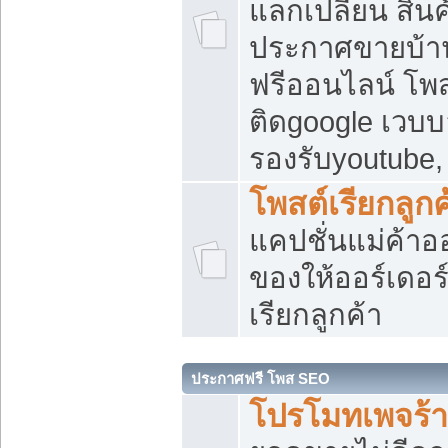
แลกเปลี่ยน สิน
ประกาศขายบ้า
ฟรีออนไลน์ โพส
ติดgoogle เวบบ
รองรับyoutube
โพสต์เรียกลูกค
แคปชั่นแม่ค้าอ
ของให้ออร์เดอร์
เรียกลูกค้า
ประกาศฟรี โพส SEO
โปรโมทเพจร้า