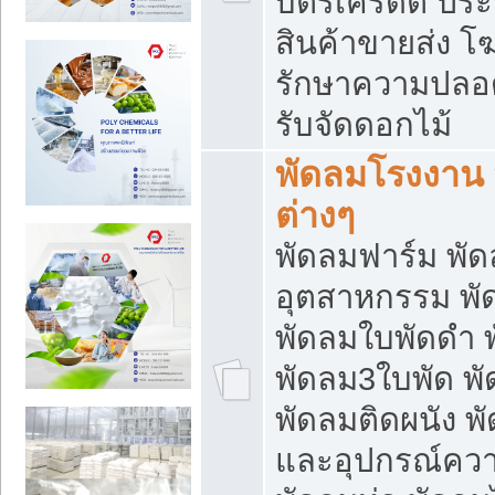
บัตรเครดิต ประก
สินค้าขายส่ง โฆ
รักษาความปลอดภั
รับจัดดอกไม้
พัดลมโรงงาน พ
ต่างๆ
พัดลมฟาร์ม พั
อุตสาหกรรม พั
พัดลมใบพัดดำ 
พัดลม3ใบพัด 
พัดลมติดผนัง พั
และอุปกรณ์ความ