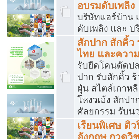
อบรมดับเพลิง
บริษัทแอร์บ้าน 
ดับเพลิง และ บร
สักปาก สักคิ้
ไทย และควา
รับยืดโคนดัดปลา
ปาก รับสักคิ้ว ร
ฝุ่น สไตล์เกาห
โหงวเฮ้ง สักปา
ศัลยกรรม รับน
เรียนพิเศษ ติ
อังกฤษ กวดวิ