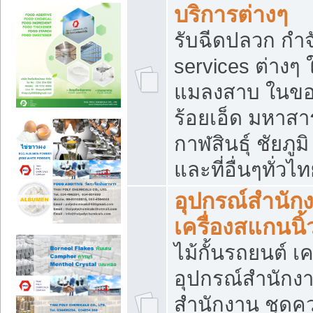
บริการต่างๆ
รับฉีดปลวก กำจ
services ต่างๆ 
แมลงสาบ ในขอน
ร้อยเอ็ด มหาสา
กาฬสินธุ์ ชัยภ
และที่อื่นๆทั่วไ
อุปกรณ์สำนักง
เครื่องสแกนนิ้ว
ไม้กั้นรถยนต์ เค
อุปกรณ์สำนักง
สำนักงาน ชุดคว