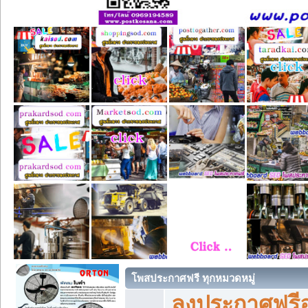
โพสประกาศฟรี ทุกหมวดหมู่
ลงประกาศฟรีอ