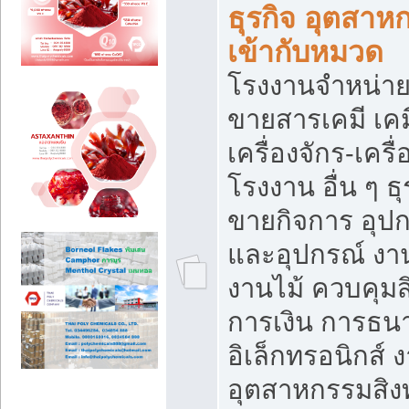
ธุรกิจ อุตสาหก
เข้ากับหมวด
โรงงานจำหน่าย
ขายสารเคมี เค
เครื่องจักร-เครื
โรงงาน อื่น ๆ ธุ
ขายกิจการ อุป
และอุปกรณ์ งา
งานไม้ ควบคุมส
การเงิน การธน
อิเล็กทรอนิกส์ 
อุตสาหกรรมสิงท