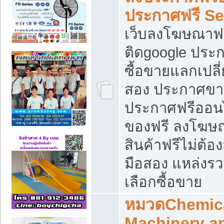
ประกาศฟรี S
เว็บลงโฆษณาฟร
ติดgoogle ประ
ซื้อขายแลกเปลี่
สอง ประกาศขา
ประกาศฟรีออนไ
ของฟรี ลงโฆษ
สินค้าฟรีไม่ต้
มือสอง แหล่งร
เลือกซื้อขาย
หมวดChemica
Machinery a