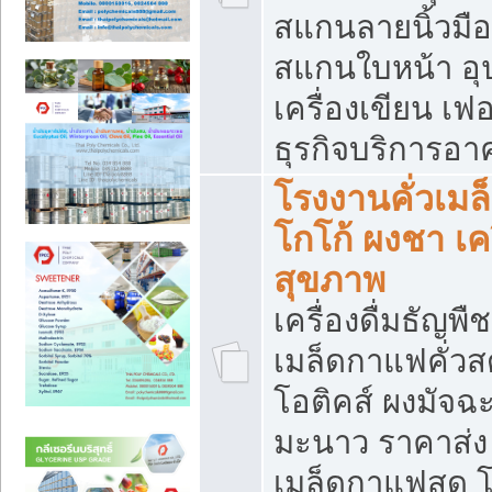
สแกนลายนิ้วมือ 
สแกนใบหน้า อ
เครื่องเขียน เฟ
ธุรกิจบริการอา
โรงงานคั่วเม
โกโก้ ผงชา เค
สุขภาพ
เครื่องดื่มธัญพื
เมล็ดกาแฟคั่วสด
โอติคส์ ผงมัจ
มะนาว ราคาส่
เมล็ดกาแฟสด โ