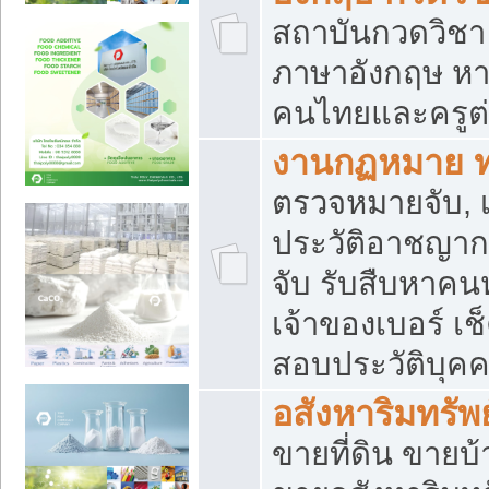
สถาบันกวดวิชา 
ภาษาอังกฤษ หา
คนไทยและครูต่
งานกฏหมาย 
ตรวจหมายจับ, เ
ประวัติอาชญาก
จับ รับสืบหาค
เจ้าของเบอร์ เช
สอบประวัติบุค
อสังหาริมทรัพย
ขายที่ดิน ขาย