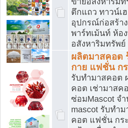
ขายอสังหาริมทร
ตึกแถว ทาวน์เฮาส
อุปกรณ์ก่อสร้าง
พาร์ทเม้นท์ ห้อง
อสังหาริมทรัพย์
ผลิตมาสคอต ร้
กาย แฟชั่น กระ
รับทำมาสคอต ผ
คอต เช่ามาสคอ
ซ่อมMascot จำห
mascot รับทำม
คอต แฟชั่น กระเ