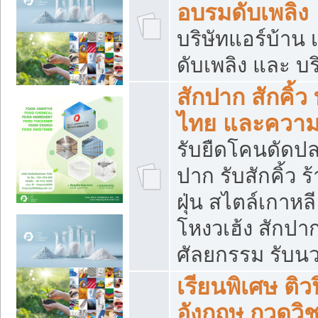
อบรมดับเพลิง
บริษัทแอร์บ้าน 
ดับเพลิง และ บร
สักปาก สักคิ้
ไทย และควา
รับยืดโคนดัดปลา
ปาก รับสักคิ้ว ร
ฝุ่น สไตล์เกาห
โหงวเฮ้ง สักปา
ศัลยกรรม รับน
เรียนพิเศษ ติ
อังกฤษ กวดวิ