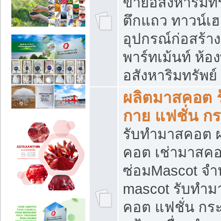
ขายอสังหาริมทร
ตึกแถว ทาวน์เฮาส
อุปกรณ์ก่อสร้าง
พาร์ทเม้นท์ ห้อง
อสังหาริมทรัพย์
ผลิตมาสคอต ร้
กาย แฟชั่น กระ
รับทำมาสคอต ผ
คอต เช่ามาสคอ
ซ่อมMascot จำห
mascot รับทำม
คอต แฟชั่น กระเ