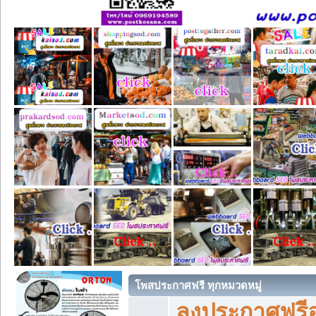
โพสประกาศฟรี ทุกหมวดหมู่
ลงประกาศฟรีอ