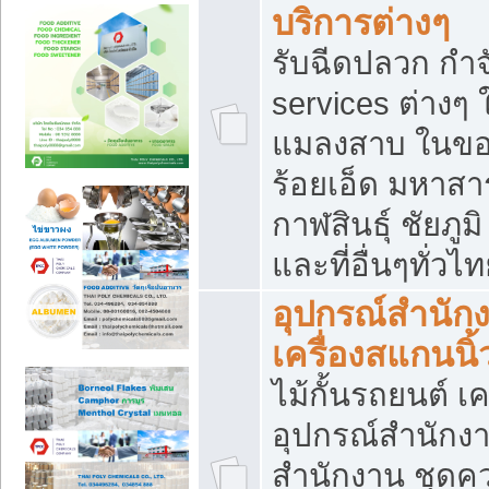
บริการต่างๆ
รับฉีดปลวก กำจ
services ต่างๆ 
แมลงสาบ ในขอน
ร้อยเอ็ด มหาสา
กาฬสินธุ์ ชัยภ
และที่อื่นๆทั่วไ
อุปกรณ์สำนักง
เครื่องสแกนนิ้ว
ไม้กั้นรถยนต์ เค
อุปกรณ์สำนักง
สำนักงาน ชุดคว