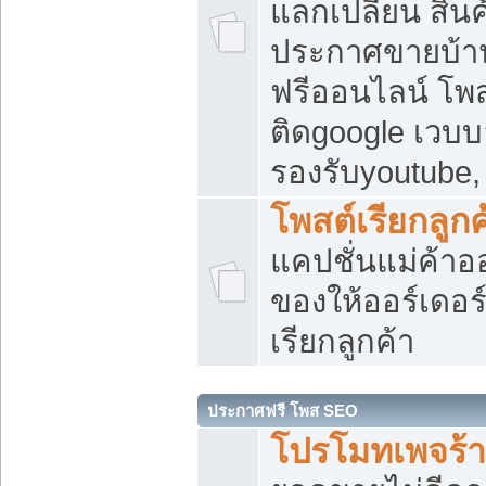
แลกเปลี่ยน สิน
ประกาศขายบ้า
ฟรีออนไลน์ โพส
ติดgoogle เวบบ
รองรับyoutube
โพสต์เรียกลูกค
แคปชั่นแม่ค้าอ
ของให้ออร์เดอร์
เรียกลูกค้า
ประกาศฟรี โพส SEO
โปรโมทเพจร้า