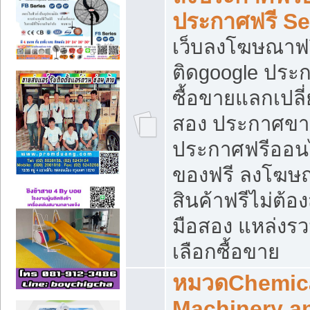
ประกาศฟรี S
เว็บลงโฆษณาฟร
ติดgoogle ประ
ซื้อขายแลกเปลี่
สอง ประกาศขา
ประกาศฟรีออนไ
ของฟรี ลงโฆษ
สินค้าฟรีไม่ต้
มือสอง แหล่งร
เลือกซื้อขาย
หมวดChemica
Machinery a