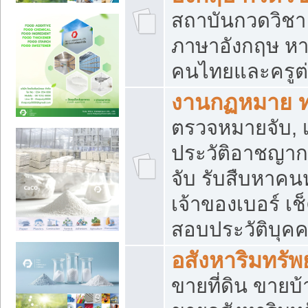
สถาบันกวดวิชา 
ภาษาอังกฤษ หา
คนไทยและครูต่
งานกฏหมาย 
ตรวจหมายจับ, เ
ประวัติอาชญาก
จับ รับสืบหาค
เจ้าของเบอร์ เช
สอบประวัติบุค
อสังหาริมทรัพย
ขายที่ดิน ขาย