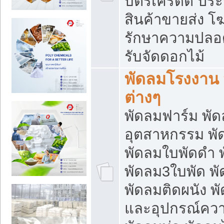
บัตรเครดิต ประก
สินค้าขายส่ง โฆ
รักษาความปลอดภั
รับจัดดอกไม้
พัดลมโรงงาน พ
ต่างๆ
พัดลมฟาร์ม พั
อุตสาหกรรม พั
พัดลมใบพัดดำ 
พัดลม3ใบพัด 
พัดลมติดผนัง พั
และอุปกรณ์ความ