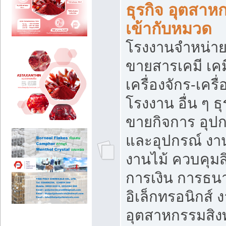
ธุรกิจ อุตสาหก
เข้ากับหมวด
โรงงานจำหน่าย
ขายสารเคมี เค
เครื่องจักร-เครื
โรงงาน อื่น ๆ ธุ
ขายกิจการ อุป
และอุปกรณ์ งา
งานไม้ ควบคุมส
การเงิน การธน
อิเล็กทรอนิกส์ 
อุตสาหกรรมสิงท