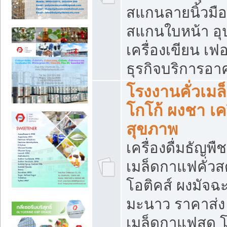
สแกนลายนิ้วมือ 
สแกนใบหน้า อ
เครื่องเขียน เฟ
ธุรกิจบริการอา
โรงงานคั่วเม
โกโก้ ผงชา เค
สุขภาพ
เครื่องดื่มธัญพื
เมล็ดกาแฟคั่วสด
โอติคส์ ผงมัจ
มะนาว ราคาส่
เมล็ดกาแฟสด โ