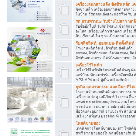
เครื่องเล่นกลางแจ้ง ชิงช้าเหล็ก 
ชิงช้าเหล็ก เครื่องออกกำลังกายกลางแ
ในบ้าน วัสดุตกแต่งและก่อสร้าง รับเห
รถ ยานพาหนะ รับจ้างไปลาว หกล้อ ส
รับซื้อบิ๊กไบค์ รับจัดไฟแนนซ์รถจัก
อะไหล่ เครื่องยนต์การเกษตร เครื่องเ
บิน เรือยนต์ อื่น ๆ ทะเบียนสวย ไฟแนนซ
รับผลิตลิฟท์, ออกแบบ-ติดตั้งลิฟท์
โรงงานผลิตลิฟท์ , ลิฟท์ขนส่งสินค้า ,
ยกของ, ลิฟท์กระจก, ลิฟท์ส่งของ, ติดต
ลิฟท์นอกอาคาร, ลิฟท์โรงพยาบาล, ลิฟ
เครื่องใช้ไฟฟ้า
เครื่องใช้ไฟฟ้าอิเล็คทรอนิคส์ต่าง
แอร์บ้าน พัดลมฟาร์ม เครื่องดับเพลิง
MP3-MP4 แอร์ ตู้เย็น เครื่องซักผ้า
ธุรกิจ อุตสาหกรรม และ อื่นๆ ที่ไม
โรงงานจำหน่ายสินค้าอุตสาหกรรม ขาย
เครื่องกล วัสดุ-เคมีภัณฑ์ โรงงาน อื่
แพทย์ พลาสติกและอุปกรณ์ งานโลหะ 
การเงิน การธนาคาร อุปกรณ์อิเล็กทรอ
มือวัดและอุปกรณ์ งานประจำ สำนักบัญ
เสริม งานพิเศษ บรรจุภัณฑ์ การออก
โพสต์ขายของ
เทคนิคการโพสต์ขายของ smf โพสต์
สฟรี smf ขายของในกลุ่มซื้อขายสินค