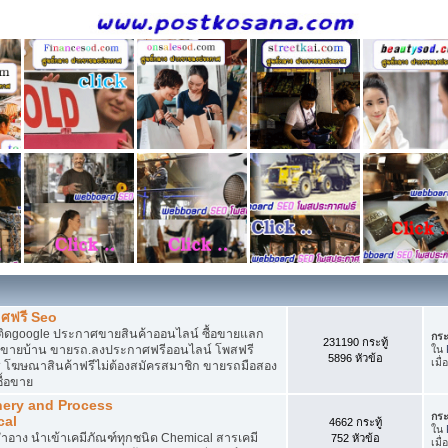
ศฟรี Seo
ติดgoogle ประกาศขายสินค้าออนไลน์ ซื้อขายแลก
กระ
231190 กระทู้
กาศขายบ้าน ขายรถ.ลงประกาศฟรีออนไลน์ โพสฟรี
ใน
5896 หัวข้อ
เมื่
 โฆษณาสินค้าฟรีไม่ต้องสมัครสมาชิก ขายรถมือสอง
ื้อขาย
nery and Process
กระ
cal
4662 กระทู้
ใน
อาง นำเข้าเคมีภัณฑ์ทุกชนิด Chemical สารเคมี
752 หัวข้อ
เมื