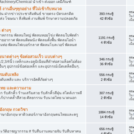
achinery/Chemical นำเข้า-ส่งออก เคมีภัณฑ์
 งานอื่นๆทุกอย่าง ที่ไม่เข้ากับหมวด
กระ
ด เช่น ฝากข่าวประชาสัมพันธ์ ขายตรง บัตรเครดิต
393 กระทู้
ใน
ยส่ง โฆษณา สิ่งพิมพ์ งานพิมพ์ รักษาความปลอดภัย
42 หัวข้อ
เมื
 ต่างๆ
สาหกรรม พัดลมใหญ่ พัดลมหอยโข่ง พัดลมใบพัดดำ
กระ
1191 กระทู้
ยอากาศ พัดลมติดผนัง พัดลมตั้งพื้น พัดลมไอน่ำ
ใน
4 หัวข้อ
เมื
ลมท่อ พัดลมไฟเบอร์กลาส พัดลมโบลเวอร์ พัดลมส
็กขนาดต่างๆ ข้อต่อสวมเร็ว แบบต่างๆ
กระ
346 กระทู้
1/2,3/4นิ้ว เหล็กและอลูมิเนียมสีดำท่อสวมล็อคไม่ต้อง
ใน
36 หัวข้อ
เมื
ื่นๆ อุปกรณ์ข้อต่อเหล็ก และอุปกรณ์เบ็ดเตล็ดอื่นๆ.
กระ
บรมดับเพลิง
556 กระทู้
ใน
มดับเพลิง และ บริการอัคคีภัยต่างๆ
2 หัวข้อ
เมื
วดไทย และความงาม
กระ
 รับสักคิ้ว ร้านเสริมสวย รับสักคิ้วสีฝุ่น สไตล์เกาหลี
307 กระทู้
ใน
แก้ปากคล้ำสีสวย ศัลยกรรม รับนวดไทย นวดนอก
2 หัวข้อ
เมื
าอังกฤษ กวดวิชา
กระ
1884 กระทู้
ภาษาอังกฤษ หาติวเตอร์ภาษาอังกฤษคนไทยและครู
ใน
14 หัวข้อ
เมื
กระ
656 กระทู้
ประวัติอาชญากรรม # รับสืบงานหมายจับ รับสืบหาคน
ใน
4 หัวข้อ