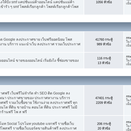
ห้ปัง smf แคปชั่นแม่ค้าออนไลน์ แคปชั่นแม่ค้า
1056 หัวข้อ
เมื
้ารัว ๆ smf โพสต์เรียกลูกค้า โพสต์เรียกลูกค้าโพส
กระ
ติด Google ลงประกาศขาย เว็บฟรียอดนิยม โพส
41760 กระทู้
ใน
น บริการ แนะนำเว็บ ลงประกาศ รวมเว็บประกาศ
989 หัวข้อ
เมื
กระ
116 กระทู้
อนไลน์ ขายของออนไลน์ เริ่มยังไง ชี้ช่องขายของ
ใน
13 หัวข้อ
เมื
ฟรี เว็บฟรีไม่จำกัด ทำ SEO ติด Google ลง
กระ
ฆษณา ประกาศขายของ ประกาศหางาน บริการ
47401 กระทู้
ใน
รี รวมเว็บซื้อขาย ใช้งานง่าย ลงประกาศฟรี ทุก
2209 หัวข้อ
เมื
อนโด ที่ดิน ขายบ้าน คอนโด ที่ดิน ประกาศฟรี ไม่มี
กร้านฟรี โพ ส ฟรี
กระ
โมท Social โปรโมท youtube แจกฟรี รายชื่อเว็บ
206 กระทู้
ใน
fโพสฟรี รายชื่อเว็บบอร์ดขายสินค้าฟรี ลงประกาศ
20 หัวข้อ
เมื