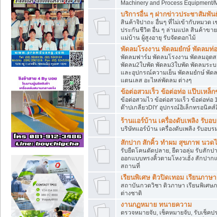
Machinery and Process Equipment/M
บริการอื่น ๆ ฝากข่าวประชาสัมพันธ์
สินค้าจิปาถะ อื่นๆ ที่ไม่เข้ากับหมว
ประกันชีวิต อื่น ๆ ล่ามแปล สินค้าขา
แม่บ้าน ผู้สูงอายุ รับจัดดอกไม้
พัดลมโรงงาน พัดลมยํกษ์ พัดลมท่อ
พัดลมฟาร์ม พัดลมโรงงาน พัดลมอุต
พัดลม2ใบพัด พัดลม3ใบพัด พัดลมระบา
และอุปกรณ์ความเย็น พัดลมยํกษ์ พัด
แตนเลส อะไหล่พัดลม ต่างๆ
ข้อต่อสวมเร็ว ข้อต่อท่อ แป๊บเหล
ข้อต่อสวมไว ข้อต่อสวมเร็ว ข้อต่อท่อ 
ต๊าปเกลียวDIY อุปกรณ์อิเล็กทรอนิคส์อ
ร้านแอร์บ้าน เครื่องดับเพลิง รับอ
บริษัทแอร์บ้าน เครื่องดับเพลิง รับอบร
สักปาก สักคิ้ว ทำผม สุขภาพ น
รับยืดโคนดัดปลาย, ยืดวอลุ่ม รับสักปาก
ออกแบบทรงคิ้วตามโหงวเฮ้ง สักปาก
สถานที่
เรียนพิเศษ ติวปิดเทอม เรียนภาษ
สถาบันกวดวิชา ติวภาษา เรียนพิเศษ
ต่างชาติ
งานกฏหมาย ทนายความ
ตรวจหมายจับ, เช็คหมายจับ, รับเช็ค