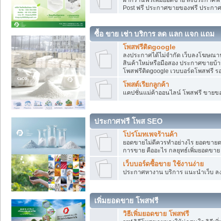
Post ฟรี ประกาศขายของฟรี ประกา
ซื้อ ขาย เช่า บริการ ลด แลก แจก แถม
โพสฟรีติดgoogle
ลงประกาศได้ไม่จำกัด เว็บลงโฆษณาฟ
สินค้าใหม่หรือมือสอง ประกาศขายบ้
โพสฟรีติดgoogle เวบบอร์ดโพสฟรี ร
โพสต์เรียกลูกค้า
แคปชั่นแม่ค้าออนไลน์ โพสฟรี ขายของใ
ประกาศฟรี โพส SEO
โปรโมทเพจร้านค้า
ยอดขายไม่ดีควรทำอย่างไร ยอดขายต
การขาย คืออะไร กลยุทธ์เพิ่มยอดขาย
เว็บบอร์ดซื้อขาย ใช้งานง่าย
ประกาศหางาน บริการ แนะนำเว็บ ล
เพิ่มยอดขาย โพสฟรี
วิธีเพิ่มยอดขาย โพสฟรี