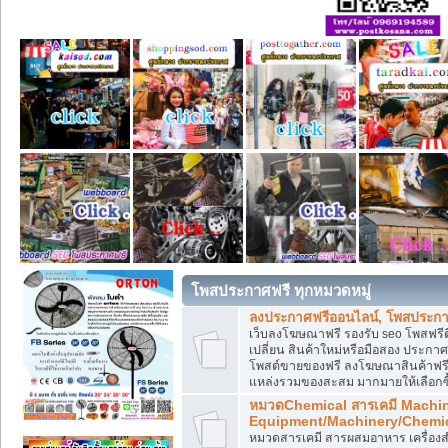
โพสประกาศฟรี ทุกหมวดหมู่
ลงประกาศฟรีออนไลน์, โพสประกา
เว็บลงโฆษณาฟรี รองรับ seo โพสฟรี
เปลี่ยน สินค้าใหม่หรือมือสอง ประ
โพสต์ขายของฟรี ลงโฆษณาสินค้าฟรี
แหล่งรวมของสะสม มากมายให้เลือกซ
หมวดChemical สารเคมี Machi
Equipment/Machinery/Chemi
หมวดสารเคมี สารผสมอาหาร เครื่องสำ