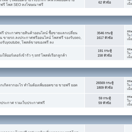
62 หัวข้อ
เมื
ศฟรี โพส SEO ลงโฆษณาฟรี
กระ
รี ประกาศขายสินค้าออนไลน์ ซื้อขายแลกเปลี่ยน
3546 กระทู้
ใน
าน ขายรถ.ลงประกาศฟรีออนไลน์ โพสฟรี รองรับseo,
1617 หัวข้อ
เมื
องรับyoutube, โพสต์ขายของฟรี ลง
กระ
191 กระทู้
ใน
ห้ออร์เดอร์เข้ารัว ๆ smf โพสต์เรียกลูกค้า
158 หัวข้อ
เมื
กระ
26569 กระทู้
กเกิดจากอะไร ทำไมต้องเพิ่มยอดขาย ขายฟรี ยอด
ใน
1809 หัวข้อ
เมื
กระ
59 กระทู้
ใน
งประกาศ รวมเว็บประกาศฟรี
59 หัวข้อ
เมื