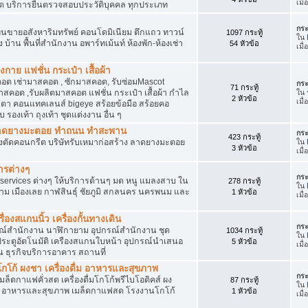
เมื
ัด บริการยื่นตรวจสอบประวัติบุคคล ทุกประเภท
กระ
นขายอสังหาริมทรัพย์ คอนโดมิเนียม ตึกแถว ทาวน์
1097 กระทู้
ใน
าง บ้าน พื้นที่สำนักงาน อพาร์ทเม้นท์ ห้องพัก-ห้องเช่า
54 หัวข้อ
เมื
งกาย แฟชั่น กระเป๋า เสื้อผ้า
อต เช่ามาสคอต , ซักมาสคอต, รับซ่อมMascot
กระ
71 กระทู้
สคอต ,รับผลิตมาสคอต แฟชั่น กระเป๋า เสื้อผ้า กำไล
ใน
2 หัวข้อ
เมื
ว่นตา คอนแทคเลนส์ bigeye สร้อยข้อมือ สร้อยคอ
 รองเท้า ถุงเท้า ชุดแต่งงาน อื่น ๆ
ต ลาดยางมะตอย ทำถนน ทำสะพาน
กระ
423 กระทู้
ื่องตัดคอนกรีต บริษัทรับเหมาก่อสร้าง ลาดยางมะตอย
ใน
3 หัวข้อ
เมื
ารต่างๆ
กระ
services ต่างๆ ให้บริการด้านๆ มด หนู แมลงสาบ ใน
278 กระทู้
ใน
าม เมืองเลย กาฬสินธุ์ ชัยภูมิ สกลนคร นครพนม และ
1 หัวข้อ
เมื
่องสแกนนิ้ว เครื่องกั้นทางเดิน
กระ
ุปกรณ์สำนักงาน นาฬิกายาม อุปกรณ์สำนักงาน ชุด
1034 กระทู้
ใน
 ประตูอัตโนมัติ เครืองสแกนใบหน้า อุปกรณ์นำเสนอ
5 หัวข้อ
เมื
าน ธุรกิจบริการอาคาร สถานที่
โก้ ผงชา เครื่องดื่ม อาหารและสุขภาพ
กระ
ตเมล็ดกาแฟคั่วสด เครื่องดื่มโกโก้พรีไบโอติคส์ ผง
87 กระทู้
ใน
ง อาหารและสุขภาพ เมล็ดกาแฟสด โรงงานโกโก้
1 หัวข้อ
เมื