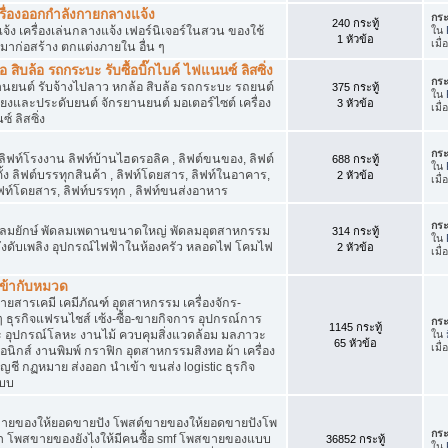
เครื่องออกกำลังกายกลางแจ้ง
กระ
240 กระทู้
จ้ง เครื่องเล่นกลางแจ้ง เฟอร์นิเจอร์ในสวน ของใช้
ใน
1 หัวข้อ
เมื
มาก่อสร้าง ตกแต่งภายใน อื่น ๆ
ิบล้อ รถกระบะ รับซื้อบิ๊กไบค์ ไฟแนนซ์ ลิสซิ่ง
กระ
รยานยนต์ รับจ้างไปลาว หกล้อ สิบล้อ รถกระบะ รถยนต์
375 กระทู้
ใน
สียงและประดับยนต์ จักรยานยนต์ มอเตอร์ไซต์ เครื่อง
3 หัวข้อ
เมื
์ ลิสซิ่ง
กระ
 ลิฟท์โรงงาน ลิฟท์บ้านไฮดรอลิค , ลิฟต์ขนของ, ลิฟต์
688 กระทู้
ใน
ั้ง ลิฟต์บรรทุกสินค้า , ลิฟท์โดยสาร, ลิฟท์ในอาคาร,
2 หัวข้อ
เมื
ท์โดยสาร, ลิฟท์บรรทุก , ลิฟท์ขนส่งอาหาร
กระ
ๆ พัดลมยักษ์ พัดลมเพดานขนาดใหญ่ พัดลมอุตสาหกรรม
314 กระทู้
ใน
 ถังดับเพลิง อุปกรณ์ไฟฟ้าในห้องครัว หลอดไฟ โคมไฟ
2 หัวข้อ
เมื
่เข้ากับหมวด
สารเคมี เคมีภัณฑ์ อุตสาหกรรม เครื่องจักร-
น ๆ ธุรกิจแฟรนไชส์ เซ้ง-ซื้อ-ขายกิจการ อุปกรณ์การ
กระ
1145 กระทู้
อุปกรณ์โลหะ งานไม้ ควบคุมสิ่งแวดล้อม มลภาวะ
ใน
65 หัวข้อ
เมื
นิกส์ งานพิมพ์ กราฟิก อุตสาหกรรมสิงทอ ผ้า เครื่อง
ชี กฏหมาย ส่งออก นำเข้า ขนส่ง logistic ธุรกิจ
แบบ
ขายของให้ยอดขายปัง โพสต์ขายของให้ยอดขายปังโพ
กระ
้า โพสขายของยังไงให้มีคนซื้อ smf โพสขายของแบบ
36852 กระทู้
ใน