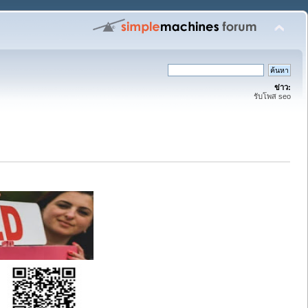
ข่าว:
รับโพส seo