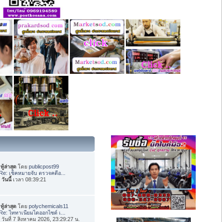
ทู้ล่าสุด
โดย
publicpost99
Re: เช็คหมายจับ ตรวจคดีอ...
อ
วันนี้
เวลา 08:39:21
ทู้ล่าสุด
โดย
polychemicals11
Re: ไททาเนียมไดออกไซด์ เ...
่อ วันที่ 7 สิงหาคม 2026, 23:29:27 น.