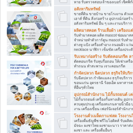
หาย รับตรวจสอบเจ้าของเบอร์ เช็คพิก
อสังหาริมทรัพย์
ขายที่ดิน ขายบ้าน ขายโรงงาน ตัวแท
เฮาส์ ที่ดิน สิ่งก่อสร้าง อุปกรณ์ก่อสร้
อสังหาริมทรัพย์ อื่น ๆ และงานบริการ
ผลิตมาสคอต ร้านเสื่อผ้า เครืองแต่
รับทำมาสคอต ผลิต mascot ซ่อมมาสค
จำหน่ายทำตัวการ์ตูน mascot รับทำมา
ต่างหู แป้ง เครื่องสำอาง ถนอมผิว แ
necklace นาฬิกา เข็มขัด เครื่องประดับ
รับเหมาก่อสร้าง รับตัดคอนกรี
ตัดคอนกรีต รับทุบรื่อถอน ให้เช่าเคร
ทำถนน ทำสะพาน เจาะคอนกรีต
กำจัดปลวก ฉีดปลวก ธรุกิจให้บริก
รับฉีดปลวก กำจัดแมลง ธรุกิจบริการ 
ขอนแก่น อุดรธานี ร้อยเอ็ด มหาสารค
ที่อื่นๆทั่วไทย
อุปกรณ์สำนักงาน ไม้กั้นรถยนต์ เครื
ไม้กั้นรถยนต์ เครื่องกั้นทางเดิน อ
ควบคุมประตู เครื่องสแกนลายนิ้วมือ
งาน เครื่องเขียน เฟอร์นิเจอร์สำนักง
โรงงานคั่วเมล็ดกาแฟสด โรงงานโก
เครื่องดื่มธัญพืช พรีไบโอติคส์ รับผลิ
มัจฉะ ผงชาไทย ผงชามะนาว ราคาส่
ผงชา และ เครื่องดื่มอื่นๆ