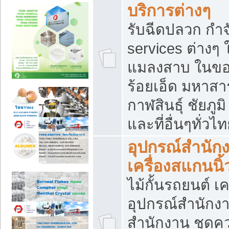
บริการต่างๆ
รับฉีดปลวก กำจ
services ต่างๆ 
แมลงสาบ ในขอน
ร้อยเอ็ด มหาสา
กาฬสินธุ์ ชัยภ
และที่อื่นๆทั่วไ
อุปกรณ์สำนักง
เครื่องสแกนนิ้ว
ไม้กั้นรถยนต์ เค
อุปกรณ์สำนักง
สำนักงาน ชุดคว