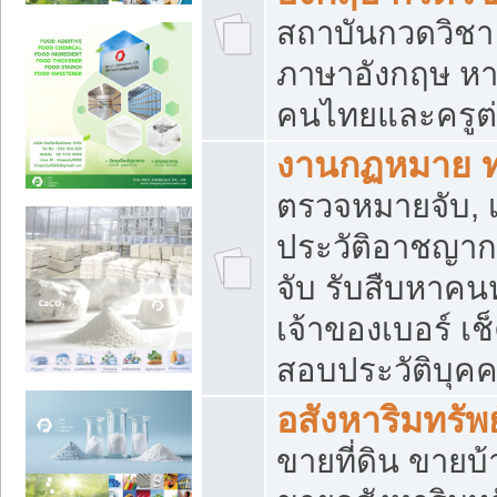
สถาบันกวดวิชา 
ภาษาอังกฤษ หา
คนไทยและครูต่
งานกฏหมาย 
ตรวจหมายจับ, เ
ประวัติอาชญาก
จับ รับสืบหาค
เจ้าของเบอร์ เช
สอบประวัติบุค
อสังหาริมทรัพย
ขายที่ดิน ขาย