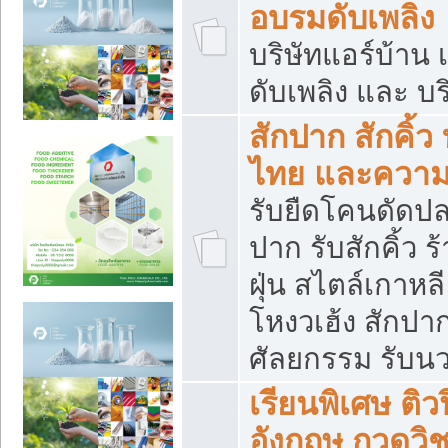
อบรมดับเพลิง
บริษัทแอร์บ้าน 
ดับเพลิง และ บร
สักปาก สักคิ้
ไทย และควา
รับยืดโคนดัดปลา
ปาก รับสักคิ้ว ร
ฝุ่น สไตล์เกาห
โหงวเฮ้ง สักปา
ศัลยกรรม รับน
เรียนพิเศษ ติ
อังกฤษ กวดวิ