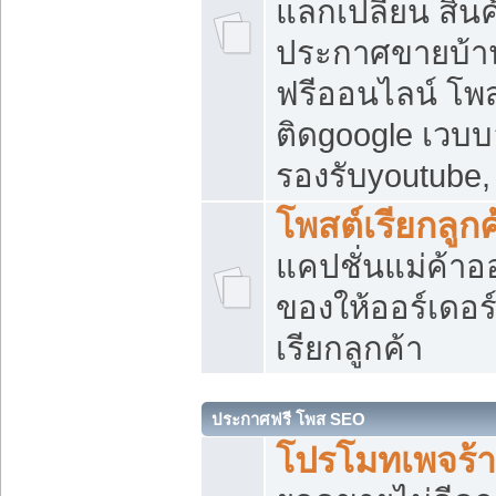
แลกเปลี่ยน สิน
ประกาศขายบ้า
ฟรีออนไลน์ โพส
ติดgoogle เวบบ
รองรับyoutube
โพสต์เรียกลูกค
แคปชั่นแม่ค้าอ
ของให้ออร์เดอร์
เรียกลูกค้า
ประกาศฟรี โพส SEO
โปรโมทเพจร้า