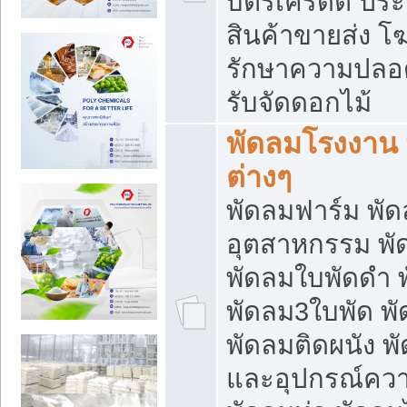
บัตรเครดิต ประก
สินค้าขายส่ง โฆ
รักษาความปลอดภั
รับจัดดอกไม้
พัดลมโรงงาน พ
ต่างๆ
พัดลมฟาร์ม พั
อุตสาหกรรม พั
พัดลมใบพัดดำ 
พัดลม3ใบพัด 
พัดลมติดผนัง พั
และอุปกรณ์ความ