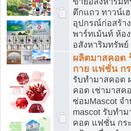
ขายอสังหาริมทร
ตึกแถว ทาวน์เฮาส
อุปกรณ์ก่อสร้าง
พาร์ทเม้นท์ ห้อง
อสังหาริมทรัพย์
ผลิตมาสคอต ร้
กาย แฟชั่น กระ
รับทำมาสคอต ผ
คอต เช่ามาสคอ
ซ่อมMascot จำห
mascot รับทำม
คอต แฟชั่น กระเ