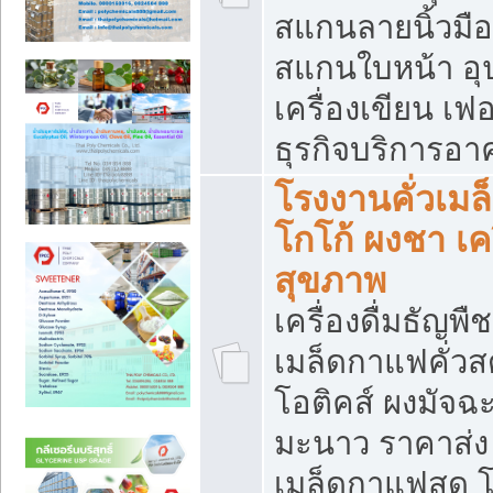
สแกนลายนิ้วมือ 
สแกนใบหน้า อ
เครื่องเขียน เฟ
ธุรกิจบริการอา
โรงงานคั่วเม
โกโก้ ผงชา เค
สุขภาพ
เครื่องดื่มธัญพื
เมล็ดกาแฟคั่วสด
โอติคส์ ผงมัจ
มะนาว ราคาส่
เมล็ดกาแฟสด โ