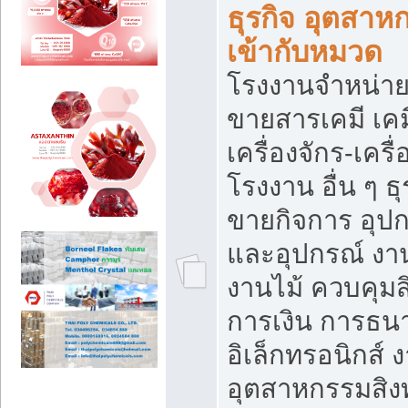
ธุรกิจ อุตสาหก
เข้ากับหมวด
โรงงานจำหน่าย
ขายสารเคมี เค
เครื่องจักร-เครื
โรงงาน อื่น ๆ ธุ
ขายกิจการ อุป
และอุปกรณ์ งา
งานไม้ ควบคุมส
การเงิน การธน
อิเล็กทรอนิกส์ 
อุตสาหกรรมสิงท