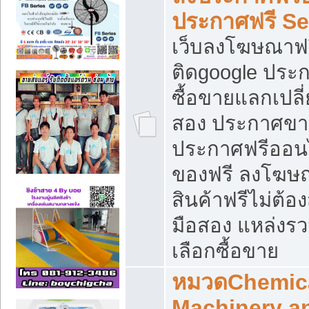
ประกาศฟรี S
เว็บลงโฆษณาฟร
ติดgoogle ประ
ซื้อขายแลกเปลี่
สอง ประกาศขา
ประกาศฟรีออนไ
ของฟรี ลงโฆษ
สินค้าฟรีไม่ต้
มือสอง แหล่งร
เลือกซื้อขาย
หมวดChemica
Machinery a