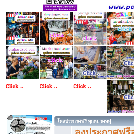
โพสประกาศฟรี ทุกหมวดหมู่
ลงประกาศฟรีอ