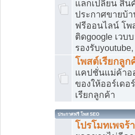
แลกเปลี่ยน สิน
ประกาศขายบ้า
ฟรีออนไลน์ โพส
ติดgoogle เวบบ
รองรับyoutube
โพสต์เรียกลูกค
แคปชั่นแม่ค้าอ
ของให้ออร์เดอร์
เรียกลูกค้า
ประกาศฟรี โพส SEO
โปรโมทเพจร้า