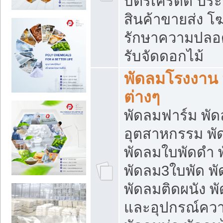
บัตรเครดิต ประก
สินค้าขายส่ง โฆ
รักษาความปลอดภั
รับจัดดอกไม้
พัดลมโรงงาน พ
ต่างๆ
พัดลมฟาร์ม พั
อุตสาหกรรม พั
พัดลมใบพัดดำ 
พัดลม3ใบพัด 
พัดลมติดผนัง พั
และอุปกรณ์ความ