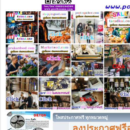
โพสประกาศฟรี ทุกหมวดหมู่
ลงประกาศฟรีอ