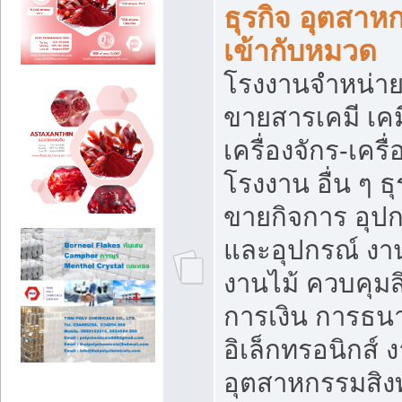
ธุรกิจ อุตสาหก
เข้ากับหมวด
โรงงานจำหน่าย
ขายสารเคมี เค
เครื่องจักร-เครื
โรงงาน อื่น ๆ ธุ
ขายกิจการ อุป
และอุปกรณ์ งา
งานไม้ ควบคุมส
การเงิน การธน
อิเล็กทรอนิกส์ 
อุตสาหกรรมสิงท