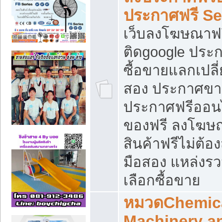
ประกาศฟรี S
เว็บลงโฆษณาฟร
ติดgoogle ประ
ซื้อขายแลกเปลี่
สอง ประกาศขา
ประกาศฟรีออนไ
ของฟรี ลงโฆษ
สินค้าฟรีไม่ต้
มือสอง แหล่งร
เลือกซื้อขาย
หมวดChemica
Machinery a