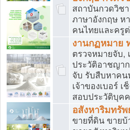
สถาบันกวดวิชา 
ภาษาอังกฤษ หา
คนไทยและครูต่
งานกฏหมาย 
ตรวจหมายจับ, เ
ประวัติอาชญาก
จับ รับสืบหาค
เจ้าของเบอร์ เช
สอบประวัติบุค
อสังหาริมทรัพย
ขายที่ดิน ขาย