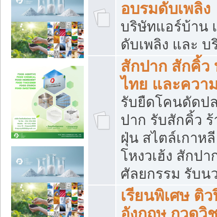
อบรมดับเพลิง
บริษัทแอร์บ้าน 
ดับเพลิง และ บร
สักปาก สักคิ้
ไทย และควา
รับยืดโคนดัดปลา
ปาก รับสักคิ้ว ร
ฝุ่น สไตล์เกาห
โหงวเฮ้ง สักปา
ศัลยกรรม รับน
เรียนพิเศษ ติ
อังกฤษ กวดวิ