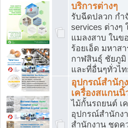
บริการต่างๆ
รับฉีดปลวก กำจ
services ต่างๆ 
แมลงสาบ ในขอน
ร้อยเอ็ด มหาสา
กาฬสินธุ์ ชัยภ
และที่อื่นๆทั่วไ
อุปกรณ์สำนักง
เครื่องสแกนนิ้ว
ไม้กั้นรถยนต์ เค
อุปกรณ์สำนักง
สำนักงาน ชุดคว