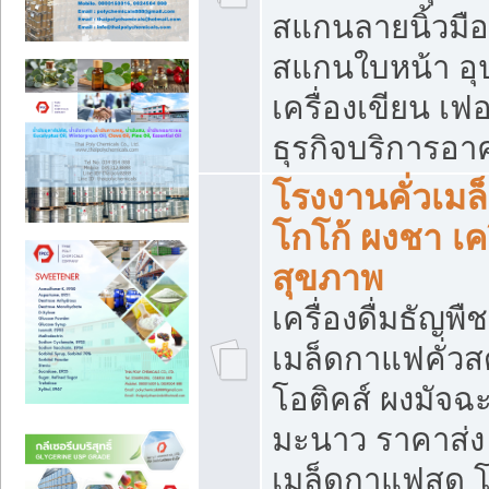
สแกนลายนิ้วมือ 
สแกนใบหน้า อ
เครื่องเขียน เฟ
ธุรกิจบริการอา
โรงงานคั่วเม
โกโก้ ผงชา เค
สุขภาพ
เครื่องดื่มธัญพื
เมล็ดกาแฟคั่วสด
โอติคส์ ผงมัจ
มะนาว ราคาส่
เมล็ดกาแฟสด โ