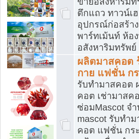
ขายอสังหาริมทร
ตึกแถว ทาวน์เฮาส
อุปกรณ์ก่อสร้าง
พาร์ทเม้นท์ ห้อง
อสังหาริมทรัพย์
ผลิตมาสคอต ร้
กาย แฟชั่น กระ
รับทำมาสคอต ผ
คอต เช่ามาสคอ
ซ่อมMascot จำห
mascot รับทำม
คอต แฟชั่น กระเ