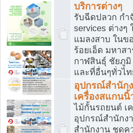
บริการต่างๆ
รับฉีดปลวก กำจ
services ต่างๆ 
แมลงสาบ ในขอน
ร้อยเอ็ด มหาสา
กาฬสินธุ์ ชัยภ
และที่อื่นๆทั่วไ
อุปกรณ์สำนักง
เครื่องสแกนนิ้ว
ไม้กั้นรถยนต์ เค
อุปกรณ์สำนักง
สำนักงาน ชุดคว