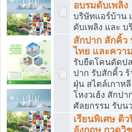
อบรมดับเพลิง
บริษัทแอร์บ้าน 
ดับเพลิง และ บร
สักปาก สักคิ้
ไทย และควา
รับยืดโคนดัดปลา
ปาก รับสักคิ้ว ร
ฝุ่น สไตล์เกาห
โหงวเฮ้ง สักปา
ศัลยกรรม รับน
เรียนพิเศษ ติ
อังกฤษ กวดวิ