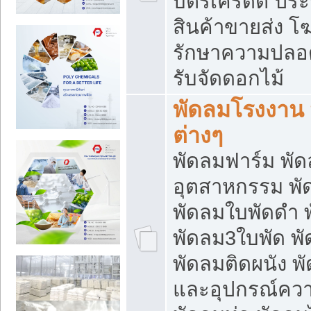
บัตรเครดิต ประก
สินค้าขายส่ง โฆ
รักษาความปลอดภั
รับจัดดอกไม้
พัดลมโรงงาน พ
ต่างๆ
พัดลมฟาร์ม พั
อุตสาหกรรม พั
พัดลมใบพัดดำ 
พัดลม3ใบพัด 
พัดลมติดผนัง พั
และอุปกรณ์ความ