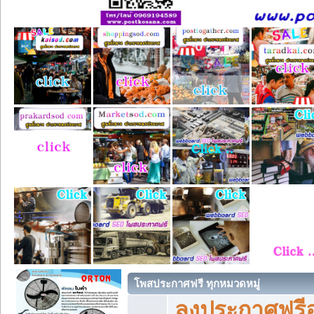
โพสประกาศฟรี ทุกหมวดหมู่
ลงประกาศฟรีอ