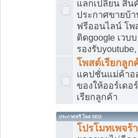
แลกเปลี่ยน สิน
ประกาศขายบ้า
ฟรีออนไลน์ โพส
ติดgoogle เวบบ
รองรับyoutube
โพสต์เรียกลูกค
แคปชั่นแม่ค้าอ
ของให้ออร์เดอร์
เรียกลูกค้า
ประกาศฟรี โพส SEO
โปรโมทเพจร้า