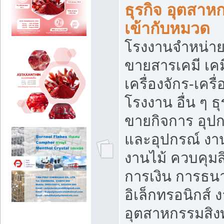
ธุรกิจ อุตสาหก
เข้ากับหมวด
โรงงานจำหน่าย
ขายสารเคมี เค
เครื่องจักร-เครื
โรงงาน อื่น ๆ ธุ
ขายกิจการ อุป
และอุปกรณ์ งา
งานไม้ ควบคุมส
การเงิน การธน
อิเล็กทรอนิกส์ 
อุตสาหกรรมสิงท