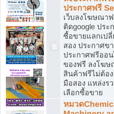
ประกาศฟรี S
เว็บลงโฆษณาฟร
ติดgoogle ประ
ซื้อขายแลกเปลี่
สอง ประกาศขา
ประกาศฟรีออนไ
ของฟรี ลงโฆษ
สินค้าฟรีไม่ต้
มือสอง แหล่งร
เลือกซื้อขาย
หมวดChemica
Machinery a