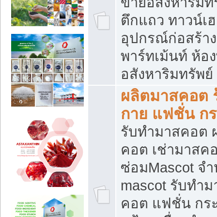
ขายอสังหาริมทร
ตึกแถว ทาวน์เฮาส
อุปกรณ์ก่อสร้าง
พาร์ทเม้นท์ ห้อง
อสังหาริมทรัพย์
ผลิตมาสคอต ร้
กาย แฟชั่น กระ
รับทำมาสคอต ผ
คอต เช่ามาสคอ
ซ่อมMascot จำห
mascot รับทำม
คอต แฟชั่น กระเ