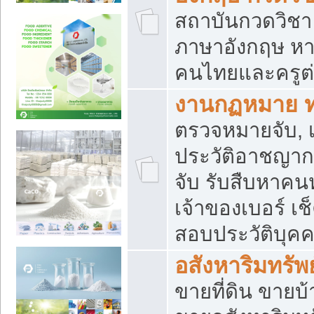
สถาบันกวดวิชา 
ภาษาอังกฤษ หา
คนไทยและครูต่
งานกฏหมาย 
ตรวจหมายจับ, เ
ประวัติอาชญาก
จับ รับสืบหาค
เจ้าของเบอร์ เช
สอบประวัติบุค
อสังหาริมทรัพย
ขายที่ดิน ขาย