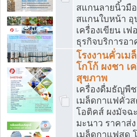
สแกนลายนิ้วมือ 
สแกนใบหน้า อ
เครื่องเขียน เฟ
ธุรกิจบริการอา
โรงงานคั่วเม
โกโก้ ผงชา เค
สุขภาพ
เครื่องดื่มธัญพื
เมล็ดกาแฟคั่วสด
โอติคส์ ผงมัจ
มะนาว ราคาส่
เมล็ดกาแฟสด โ