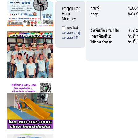
reggularpost88 
กระทู้:
41604
Hero 
อายุ:
ยังไม่
Member
ออฟไลน์
วันที่สมัครสมาชิก:
วันที
แสดงกระทู้
เวลาท้องถิ่น:
วันที่
แสดงสถิติ
ใช้งานล่าสุด:
วันนี้
เ