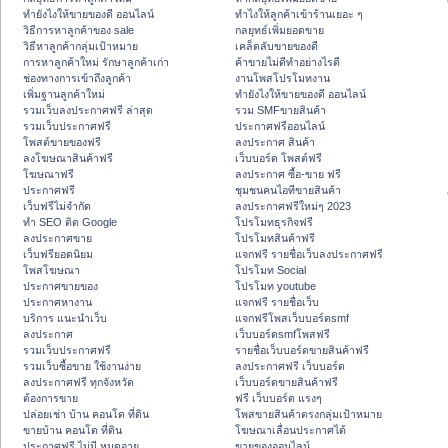
ทํายังไงให้ขายของดี ออนไลน์
ทําไงให้ลูกค้าเข้าร้านเยอะ ๆ
วิธีการหาลูกค้าของ sale
กลยุทธ์เพิ่มยอดขาย
วิธีหาลูกค้ากลุ่มเป้าหมาย
เคล็ดลับขายของดี
การหาลูกค้าใหม่ รักษาลูกค้าเก่า
ค้าขายไม่ดีทำอย่างไรดี
ช่องทางการเข้าถึงลูกค้า
งานโพสโปรโมทงาน
เพิ่มฐานลูกค้าใหม่
ทํายังไงให้ขายของดี ออนไลน์
รวมเว็บลงประกาศฟรี ล่าสุด
รวม SMFขายสินค้า
รวมเว็บประกาศฟรี
ประกาศฟรีออนไลน์
โพสต์ขายของฟรี
ลงประกาศ สินค้า
ลงโฆษณาสินค้าฟรี
เว็บบอร์ด โพสต์ฟรี
โฆษณาฟรี
ลงประกาศ ซื้อ-ขาย ฟรี
ประกาศฟรี
ชุมชนคนไอทีขายสินค้า
เว็บฟรีไม่จำกัด
ลงประกาศฟรีใหม่ๆ 2023
ทำ SEO ติด Google
โปรโมทธุรกิจฟรี
ลงประกาศขาย
โปรโมทสินค้าฟรี
เว็บฟรียอดนิยม
แจกฟรี รายชื่อเว็บลงประกาศฟรี
โพสโฆษณา
โปรโมท Social
ประกาศขายของ
โปรโมท youtube
ประกาศหางาน
แจกฟรี รายชื่อเว็บ
บริการ แนะนำเว็บ
แจกฟรีโพสเว็บบอร์ดsmf
ลงประกาศ
เว็บบอร์ดsmfโพสฟรี
รวมเว็บประกาศฟรี
รายชื่อเว็บบอร์ดขายสินค้าฟรี
รวมเว็บซื้อขาย ใช้งานง่าย
ลงประกาศฟรี เว็บบอร์ด
ลงประกาศฟรี ทุกจังหวัด
เว็บบอร์ดขายสินค้าฟรี
ต้องการขาย
ฟรี เว็บบอร์ด แรงๆ
ปล่อยเช่า บ้าน คอนโด ที่ดิน
โพสขายสินค้าตรงกลุ่มเป้าหมาย
ขายบ้าน คอนโด ที่ดิน
โฆษณาเลื่อนประกาศได้
ประกาศฟรี ไม่มี หมดอายุ
ขายของออนไลน์