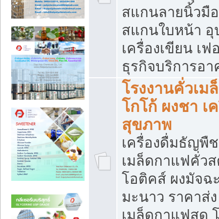
สแกนลายนิ้วมือ 
สแกนใบหน้า อ
เครื่องเขียน เฟ
ธุรกิจบริการอา
โรงงานคั่วเม
โกโก้ ผงชา เค
สุขภาพ
เครื่องดื่มธัญพื
เมล็ดกาแฟคั่วสด
โอติคส์ ผงมัจ
มะนาว ราคาส่
เมล็ดกาแฟสด โ