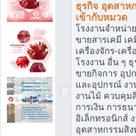
ธุรกิจ อุตสาหก
เข้ากับหมวด
โรงงานจำหน่าย
ขายสารเคมี เค
เครื่องจักร-เครื
โรงงาน อื่น ๆ ธุ
ขายกิจการ อุป
และอุปกรณ์ งา
งานไม้ ควบคุมส
การเงิน การธน
อิเล็กทรอนิกส์ 
อุตสาหกรรมสิงท