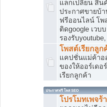
แลกเปลี่ยน สิน
ประกาศขายบ้า
ฟรีออนไลน์ โพส
ติดgoogle เวบบ
รองรับyoutube
โพสต์เรียกลูกค
แคปชั่นแม่ค้าอ
ของให้ออร์เดอร์
เรียกลูกค้า
ประกาศฟรี โพส SEO
โปรโมทเพจร้า