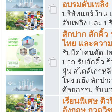
อบรมดับเพลิง
บริษัทแอร์บ้าน 
ดับเพลิง และ บร
สักปาก สักคิ้
ไทย และควา
รับยืดโคนดัดปลา
ปาก รับสักคิ้ว ร
ฝุ่น สไตล์เกาห
โหงวเฮ้ง สักปา
ศัลยกรรม รับน
เรียนพิเศษ ติ
อังกฤษ กวดวิ