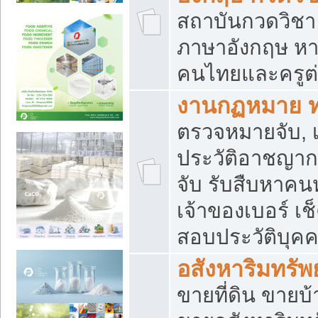
สถาบันกวดวิชา 
ภาษาอังกฤษ หา
คนไทยและครูต่
งานกฏหมาย 
ตรวจหมายจับ, เ
ประวัติอาชญาก
จับ รับสืบหาค
เจ้าของเบอร์ เช
สอบประวัติบุค
อสังหาริมทรัพย
ขายที่ดิน ขาย