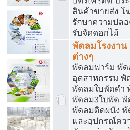
บัตรเครดิต ประก
สินค้าขายส่ง โฆ
รักษาความปลอดภั
รับจัดดอกไม้
พัดลมโรงงาน พ
ต่างๆ
พัดลมฟาร์ม พั
อุตสาหกรรม พั
พัดลมใบพัดดำ 
พัดลม3ใบพัด 
พัดลมติดผนัง พั
และอุปกรณ์ความ