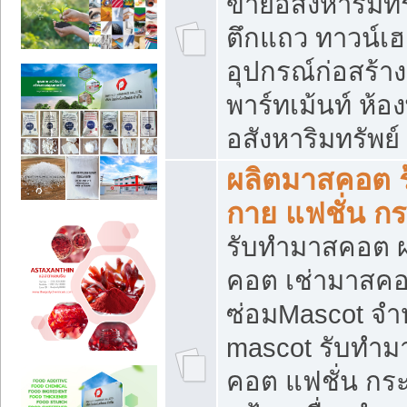
ขายอสังหาริมทร
ตึกแถว ทาวน์เฮาส
อุปกรณ์ก่อสร้าง
พาร์ทเม้นท์ ห้อง
อสังหาริมทรัพย์
ผลิตมาสคอต ร้
กาย แฟชั่น กระ
รับทำมาสคอต ผ
คอต เช่ามาสคอ
ซ่อมMascot จำห
mascot รับทำม
คอต แฟชั่น กระเ