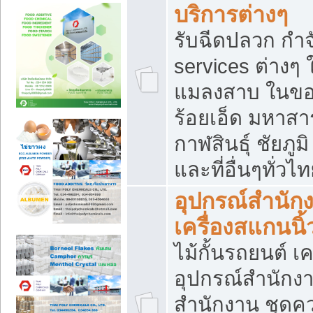
บริการต่างๆ
รับฉีดปลวก กำจ
services ต่างๆ 
แมลงสาบ ในขอน
ร้อยเอ็ด มหาสา
กาฬสินธุ์ ชัยภ
และที่อื่นๆทั่วไ
อุปกรณ์สำนักง
เครื่องสแกนนิ้ว
ไม้กั้นรถยนต์ เค
อุปกรณ์สำนักง
สำนักงาน ชุดคว