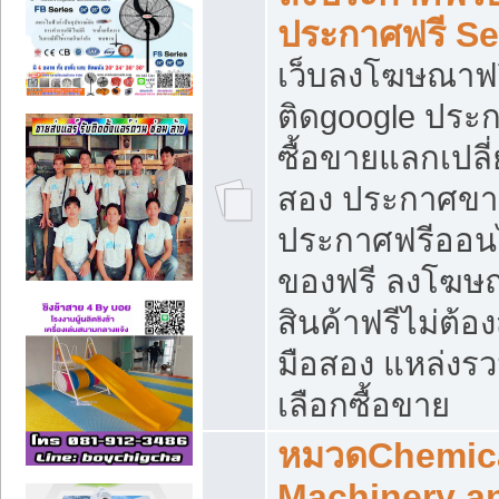
ประกาศฟรี S
เว็บลงโฆษณาฟร
ติดgoogle ประ
ซื้อขายแลกเปลี่
สอง ประกาศขา
ประกาศฟรีออนไ
ของฟรี ลงโฆษ
สินค้าฟรีไม่ต้
มือสอง แหล่งร
เลือกซื้อขาย
หมวดChemica
Machinery a