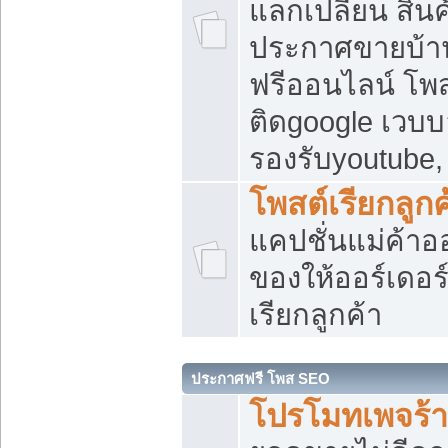
แลกเปลี่ยน สิน
ประกาศขายบ้า
ฟรีออนไลน์ โพส
ติดgoogle เวบบ
รองรับyoutube
โพสต์เรียกลูกค
แคปชั่นแม่ค้าอ
ของให้ออร์เดอร์
เรียกลูกค้า
ประกาศฟรี โพส SEO
โปรโมทเพจร้า