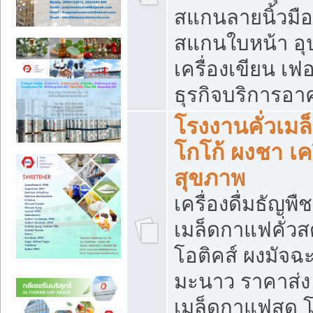
สแกนลายนิ้วมือ 
สแกนใบหน้า อ
เครื่องเขียน เฟ
ธุรกิจบริการอา
โรงงานคั่วเม
โกโก้ ผงชา เค
สุขภาพ
เครื่องดื่มธัญพื
เมล็ดกาแฟคั่วสด
โอติคส์ ผงมัจ
มะนาว ราคาส่
เมล็ดกาแฟสด โ