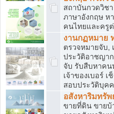
สถาบันกวดวิชา 
ภาษาอังกฤษ หา
คนไทยและครูต่
งานกฏหมาย 
ตรวจหมายจับ, เ
ประวัติอาชญาก
จับ รับสืบหาค
เจ้าของเบอร์ เช
สอบประวัติบุค
อสังหาริมทรัพย
ขายที่ดิน ขาย