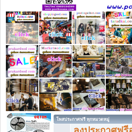
โพสประกาศฟรี ทุกหมวดหมู่
ลงประกาศฟรีอ