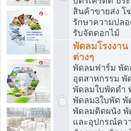
บัตรเครดิต ประก
สินค้าขายส่ง โฆ
รักษาความปลอดภั
รับจัดดอกไม้
พัดลมโรงงาน พ
ต่างๆ
พัดลมฟาร์ม พั
อุตสาหกรรม พั
พัดลมใบพัดดำ 
พัดลม3ใบพัด 
พัดลมติดผนัง พั
และอุปกรณ์ความ