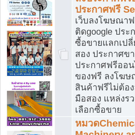
ประกาศฟรี S
เว็บลงโฆษณาฟร
ติดgoogle ประ
ซื้อขายแลกเปลี่
สอง ประกาศขา
ประกาศฟรีออนไ
ของฟรี ลงโฆษ
สินค้าฟรีไม่ต้
มือสอง แหล่งร
เลือกซื้อขาย
หมวดChemica
Machinery a