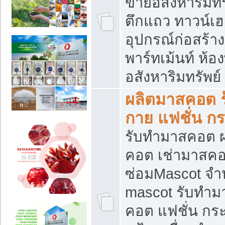
ขายอสังหาริมทร
ตึกแถว ทาวน์เฮาส
อุปกรณ์ก่อสร้าง
พาร์ทเม้นท์ ห้อง
อสังหาริมทรัพย์
ผลิตมาสคอต ร้
กาย แฟชั่น กระ
รับทำมาสคอต ผ
คอต เช่ามาสคอ
ซ่อมMascot จำห
mascot รับทำม
คอต แฟชั่น กระเ