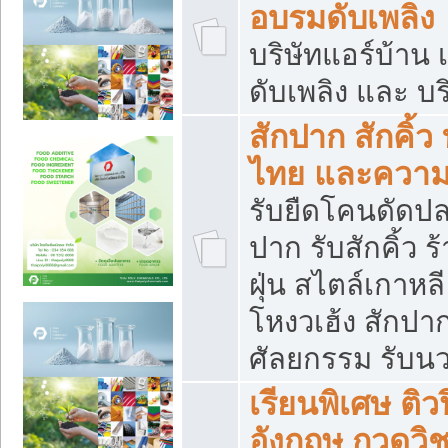
อบรมดับเพลิง
บริษัทแอร์บ้าน 
ดับเพลิง และ บร
สักปาก สักคิ้
ไทย และควา
รับยืดโคนดัดปลา
ปาก รับสักคิ้ว ร
ฝุ่น สไตล์เกาห
โหงวเฮ้ง สักปา
ศัลยกรรม รับน
เรียนพิเศษ ติ
อังกฤษ กวดวิ