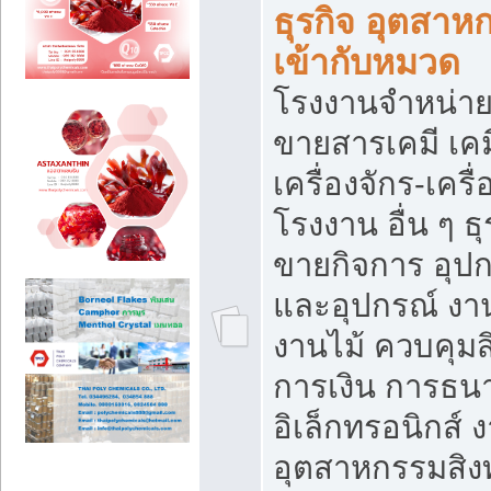
ธุรกิจ อุตสาหก
เข้ากับหมวด
โรงงานจำหน่าย
ขายสารเคมี เค
เครื่องจักร-เครื
โรงงาน อื่น ๆ ธุ
ขายกิจการ อุป
และอุปกรณ์ งา
งานไม้ ควบคุมส
การเงิน การธน
อิเล็กทรอนิกส์ 
อุตสาหกรรมสิงท