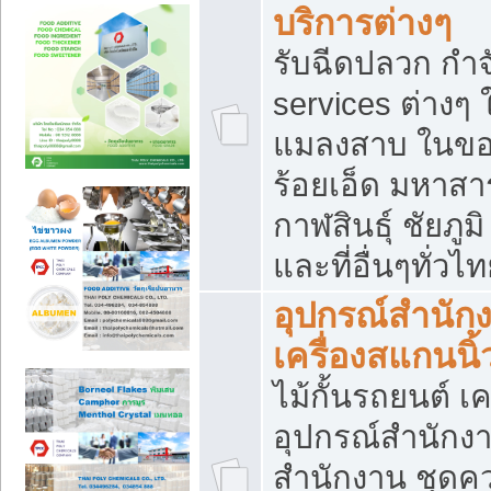
บริการต่างๆ
รับฉีดปลวก กำจ
services ต่างๆ 
แมลงสาบ ในขอน
ร้อยเอ็ด มหาสา
กาฬสินธุ์ ชัยภ
และที่อื่นๆทั่วไ
อุปกรณ์สำนักง
เครื่องสแกนนิ้ว
ไม้กั้นรถยนต์ เค
อุปกรณ์สำนักง
สำนักงาน ชุดคว