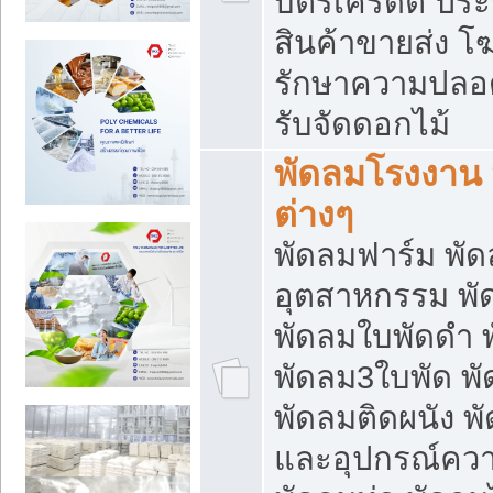
บัตรเครดิต ประก
สินค้าขายส่ง โฆ
รักษาความปลอดภั
รับจัดดอกไม้
พัดลมโรงงาน พ
ต่างๆ
พัดลมฟาร์ม พั
อุตสาหกรรม พั
พัดลมใบพัดดำ 
พัดลม3ใบพัด 
พัดลมติดผนัง พั
และอุปกรณ์ความ