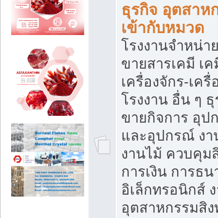
ธุรกิจ อุตสาหก
เข้ากับหมวด
โรงงานจำหน่าย
ขายสารเคมี เค
เครื่องจักร-เครื
โรงงาน อื่น ๆ ธุ
ขายกิจการ อุป
และอุปกรณ์ งา
งานไม้ ควบคุมส
การเงิน การธน
อิเล็กทรอนิกส์ 
อุตสาหกรรมสิงท