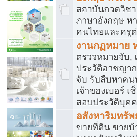
สถาบันกวดวิชา 
ภาษาอังกฤษ หา
คนไทยและครูต่
งานกฏหมาย 
ตรวจหมายจับ, เ
ประวัติอาชญาก
จับ รับสืบหาค
เจ้าของเบอร์ เช
สอบประวัติบุค
อสังหาริมทรัพย
ขายที่ดิน ขาย