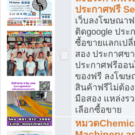
ประกาศฟรี S
เว็บลงโฆษณาฟร
ติดgoogle ประ
ซื้อขายแลกเปลี่
สอง ประกาศขา
ประกาศฟรีออนไ
ของฟรี ลงโฆษ
สินค้าฟรีไม่ต้
มือสอง แหล่งร
เลือกซื้อขาย
หมวดChemica
Machinery a