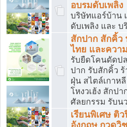
อบรมดับเพลิง
บริษัทแอร์บ้าน 
ดับเพลิง และ บร
สักปาก สักคิ้
ไทย และควา
รับยืดโคนดัดปลา
ปาก รับสักคิ้ว ร
ฝุ่น สไตล์เกาห
โหงวเฮ้ง สักปา
ศัลยกรรม รับน
เรียนพิเศษ ติ
อังกฤษ กวดวิ