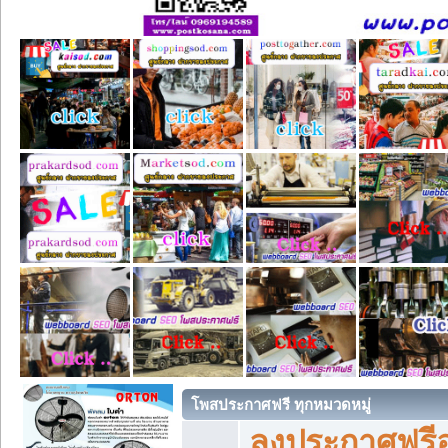
โพสประกาศฟรี ทุกหมวดหมู่
ลงประกาศฟรีอ