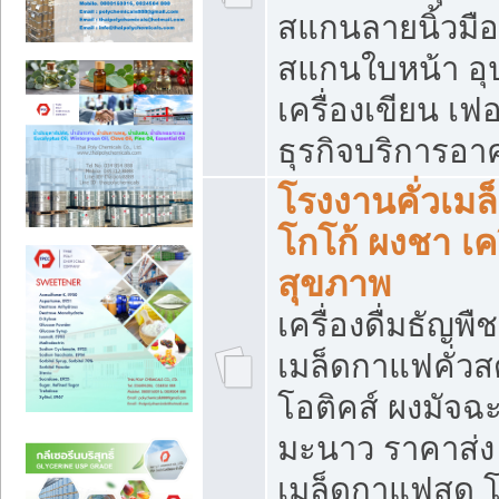
สแกนลายนิ้วมือ 
สแกนใบหน้า อ
เครื่องเขียน เฟ
ธุรกิจบริการอา
โรงงานคั่วเม
โกโก้ ผงชา เค
สุขภาพ
เครื่องดื่มธัญพื
เมล็ดกาแฟคั่วสด
โอติคส์ ผงมัจ
มะนาว ราคาส่
เมล็ดกาแฟสด โ