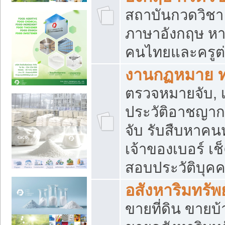
สถาบันกวดวิชา 
ภาษาอังกฤษ หา
คนไทยและครูต่
งานกฏหมาย 
ตรวจหมายจับ, เ
ประวัติอาชญาก
จับ รับสืบหาค
เจ้าของเบอร์ เช
สอบประวัติบุค
อสังหาริมทรัพย
ขายที่ดิน ขาย