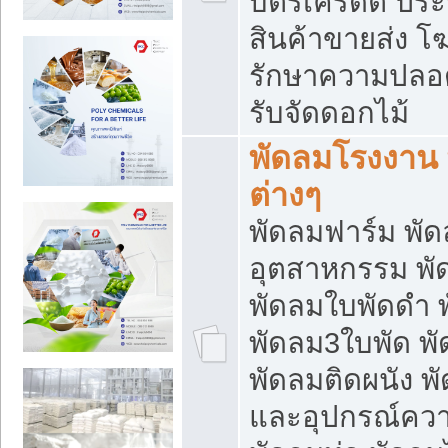
บัตรเครดิต ประก
สินค้าขายส่ง โฆ
รักษาความปลอดภั
รับจัดดอกไม้
พัดลมโรงงาน พ
ต่างๆ
พัดลมฟาร์ม พั
อุตสาหกรรม พั
พัดลมใบพัดดำ 
พัดลม3ใบพัด 
พัดลมติดผนัง พั
และอุปกรณ์ความ