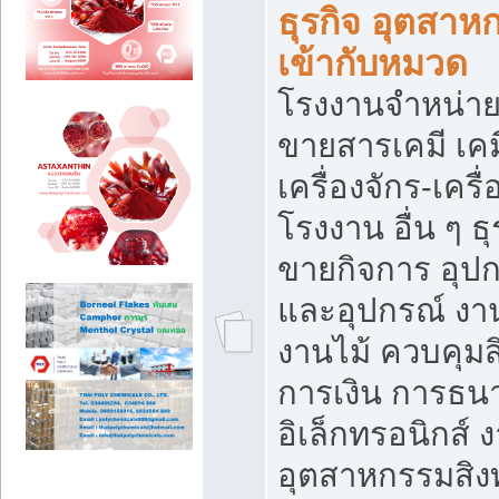
ธุรกิจ อุตสาหก
เข้ากับหมวด
โรงงานจำหน่าย
ขายสารเคมี เค
เครื่องจักร-เครื
โรงงาน อื่น ๆ ธุ
ขายกิจการ อุป
และอุปกรณ์ งา
งานไม้ ควบคุมส
การเงิน การธน
อิเล็กทรอนิกส์ 
อุตสาหกรรมสิงท