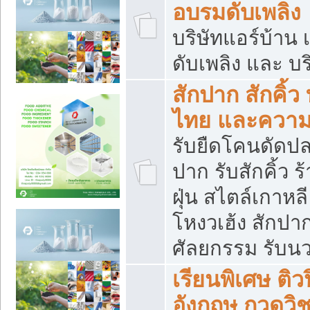
อบรมดับเพลิง
บริษัทแอร์บ้าน 
ดับเพลิง และ บร
สักปาก สักคิ้
ไทย และควา
รับยืดโคนดัดปลา
ปาก รับสักคิ้ว ร
ฝุ่น สไตล์เกาห
โหงวเฮ้ง สักปา
ศัลยกรรม รับน
เรียนพิเศษ ติ
อังกฤษ กวดวิ