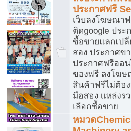
ประกาศฟรี S
เว็บลงโฆษณาฟร
ติดgoogle ประ
ซื้อขายแลกเปลี่
สอง ประกาศขา
ประกาศฟรีออนไ
ของฟรี ลงโฆษ
สินค้าฟรีไม่ต้
มือสอง แหล่งร
เลือกซื้อขาย
หมวดChemica
Machinery a