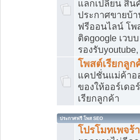
แลกเปลี่ยน สิน
ประกาศขายบ้า
ฟรีออนไลน์ โพส
ติดgoogle เวบบ
รองรับyoutube
โพสต์เรียกลูกค
แคปชั่นแม่ค้าอ
ของให้ออร์เดอร์
เรียกลูกค้า
ประกาศฟรี โพส SEO
โปรโมทเพจร้า