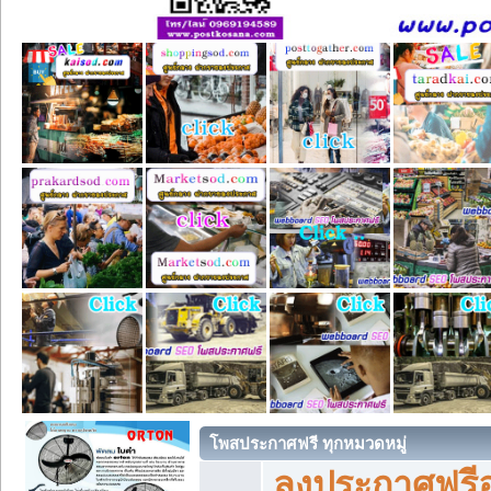
โพสประกาศฟรี ทุกหมวดหมู่
ลงประกาศฟรีอ