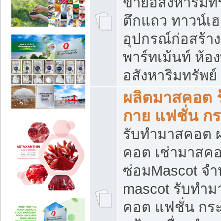
ขายอสังหาริมทร
ตึกแถว ทาวน์เฮาส
อุปกรณ์ก่อสร้าง
พาร์ทเม้นท์ ห้อง
อสังหาริมทรัพย์
ผลิตมาสคอต ร้
กาย แฟชั่น กระ
รับทำมาสคอต ผ
คอต เช่ามาสคอ
ซ่อมMascot จำห
mascot รับทำม
คอต แฟชั่น กระเ