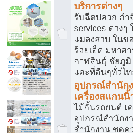
บริการต่างๆ
รับฉีดปลวก กำจ
services ต่างๆ 
แมลงสาบ ในขอน
ร้อยเอ็ด มหาสา
กาฬสินธุ์ ชัยภ
และที่อื่นๆทั่วไ
อุปกรณ์สำนักง
เครื่องสแกนนิ้ว
ไม้กั้นรถยนต์ เค
อุปกรณ์สำนักง
สำนักงาน ชุดคว