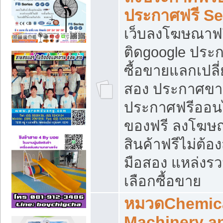
ประกาศฟรี S
เว็บลงโฆษณาฟร
ติดgoogle ประ
ซื้อขายแลกเปลี่
สอง ประกาศขา
ประกาศฟรีออนไ
ของฟรี ลงโฆษ
สินค้าฟรีไม่ต้
มือสอง แหล่งร
เลือกซื้อขาย
หมวดChemica
Machinery a