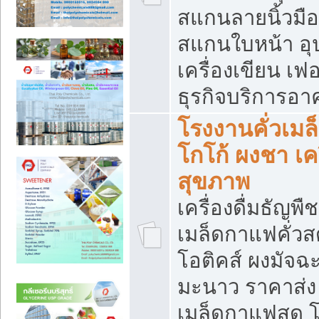
สแกนลายนิ้วมือ 
สแกนใบหน้า อ
เครื่องเขียน เฟ
ธุรกิจบริการอา
โรงงานคั่วเม
โกโก้ ผงชา เค
สุขภาพ
เครื่องดื่มธัญพื
เมล็ดกาแฟคั่วสด
โอติคส์ ผงมัจ
มะนาว ราคาส่
เมล็ดกาแฟสด โ