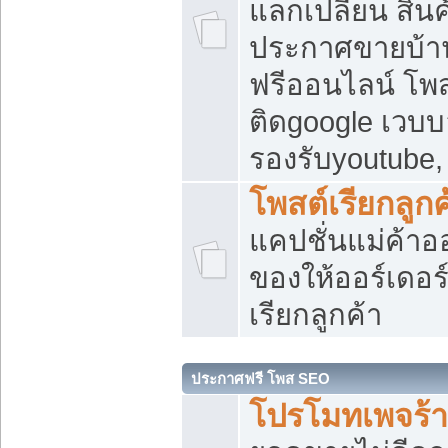
แลกเปลี่ยน สิน
ประกาศขายบ้า
ฟรีออนไลน์ โพส
ติดgoogle เวบบ
รองรับyoutube
โพสต์เรียกลูกค
แคปชั่นแม่ค้าอ
ของให้ออร์เดอร์
เรียกลูกค้า
ประกาศฟรี โพส SEO
โปรโมทเพจร้า