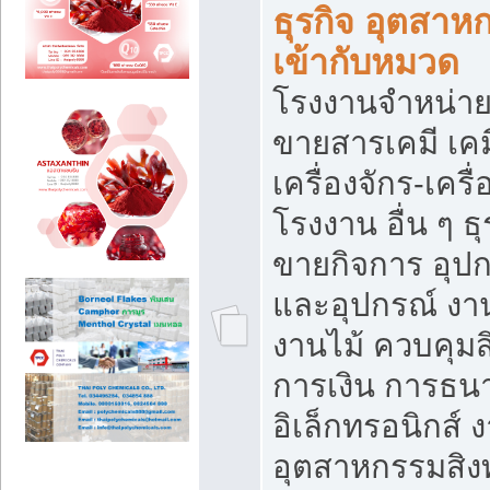
ธุรกิจ อุตสาหก
เข้ากับหมวด
โรงงานจำหน่าย
ขายสารเคมี เค
เครื่องจักร-เครื
โรงงาน อื่น ๆ ธุ
ขายกิจการ อุป
และอุปกรณ์ งา
งานไม้ ควบคุมส
การเงิน การธน
อิเล็กทรอนิกส์ 
อุตสาหกรรมสิงท