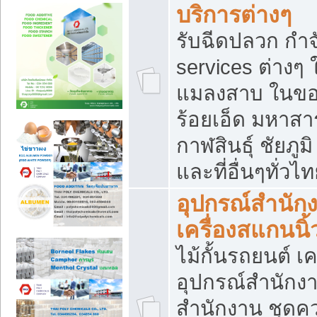
บริการต่างๆ
รับฉีดปลวก กำจ
services ต่างๆ 
แมลงสาบ ในขอน
ร้อยเอ็ด มหาสา
กาฬสินธุ์ ชัยภ
และที่อื่นๆทั่วไ
อุปกรณ์สำนักง
เครื่องสแกนนิ้ว
ไม้กั้นรถยนต์ เค
อุปกรณ์สำนักง
สำนักงาน ชุดคว