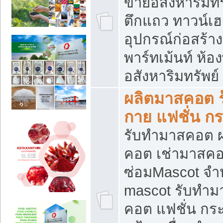
ขายอสังหาริมทร
ตึกแถว ทาวน์เฮาส
อุปกรณ์ก่อสร้าง
พาร์ทเม้นท์ ห้อง
อสังหาริมทรัพย์
ผลิตมาสคอต ร้
กาย แฟชั่น กระ
รับทำมาสคอต ผ
คอต เช่ามาสคอ
ซ่อมMascot จำห
mascot รับทำม
คอต แฟชั่น กระเ