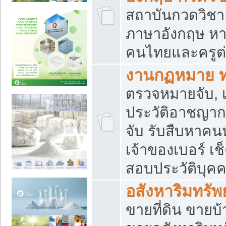
สถาบันกวดวิชา 
ภาษาอังกฤษ หา
คนไทยและครูต่
งานกฏหมาย 
ตรวจหมายจับ, เ
ประวัติอาชญาก
จับ รับสืบหาค
เจ้าของเบอร์ เช
สอบประวัติบุค
อสังหาริมทรัพย
ขายที่ดิน ขาย