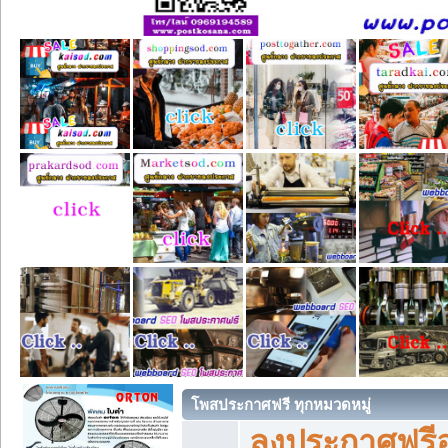
โพสประกาศฟรี ทุกหมวดหมู่
ลงประกาศฟรีอ