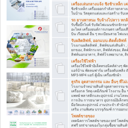
เครื่องเล่นกลางแจ้ง ชิงช้าเหล็ก 
ชิงช้าเหล็ก เครื่องออกกำลังกายกลางแ
ในบ้าน วัสดุตกแต่งและก่อสร้าง รับเห
รถ ยานพาหนะ รับจ้างไปลาว หกล้อ ส
รับซื้อบิ๊กไบค์ รับจัดไฟแนนซ์รถจัก
อะไหล่ เครื่องยนต์การเกษตร เครื่องเ
บิน เรือยนต์ อื่น ๆ ทะเบียนสวย ไฟแนนซ
รับผลิตลิฟท์, ออกแบบ-ติดตั้งลิฟท์
โรงงานผลิตลิฟท์ , ลิฟท์ขนส่งสินค้า ,
ยกของ, ลิฟท์กระจก, ลิฟท์ส่งของ, ติดต
ลิฟท์นอกอาคาร, ลิฟท์โรงพยาบาล, ลิฟ
เครื่องใช้ไฟฟ้า
เครื่องใช้ไฟฟ้าอิเล็คทรอนิคส์ต่าง
แอร์บ้าน พัดลมฟาร์ม เครื่องดับเพลิง
MP3-MP4 แอร์ ตู้เย็น เครื่องซักผ้า
ธุรกิจ อุตสาหกรรม และ อื่นๆ ที่ไม
โรงงานจำหน่ายสินค้าอุตสาหกรรม ขาย
เครื่องกล วัสดุ-เคมีภัณฑ์ โรงงาน อื่
แพทย์ พลาสติกและอุปกรณ์ งานโลหะ 
การเงิน การธนาคาร อุปกรณ์อิเล็กทรอ
มือวัดและอุปกรณ์ งานประจำ สำนักบัญ
เสริม งานพิเศษ บรรจุภัณฑ์ การออก
โพสต์ขายของ
เทคนิคการโพสต์ขายของ smf โพสต์
สฟรี smf ขายของในกลุ่มซื้อขายสินค