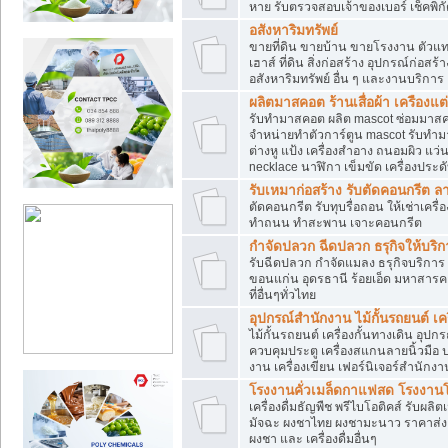
หาย รับตรวจสอบเจ้าของเบอร์ เช็คพิก
อสังหาริมทรัพย์
ขายที่ดิน ขายบ้าน ขายโรงงาน ตัวแท
เฮาส์ ที่ดิน สิ่งก่อสร้าง อุปกรณ์ก่อสร้
อสังหาริมทรัพย์ อื่น ๆ และงานบริการ
ผลิตมาสคอต ร้านเสื่อผ้า เครืองแต่
รับทำมาสคอต ผลิต mascot ซ่อมมาสค
จำหน่ายทำตัวการ์ตูน mascot รับทำมา
ต่างหู แป้ง เครื่องสำอาง ถนอมผิว แ
necklace นาฬิกา เข็มขัด เครื่องประดับ
รับเหมาก่อสร้าง รับตัดคอนกรี
ตัดคอนกรีต รับทุบรื่อถอน ให้เช่าเคร
ทำถนน ทำสะพาน เจาะคอนกรีต
กำจัดปลวก ฉีดปลวก ธรุกิจให้บริก
รับฉีดปลวก กำจัดแมลง ธรุกิจบริการ 
ขอนแก่น อุดรธานี ร้อยเอ็ด มหาสารค
ที่อื่นๆทั่วไทย
อุปกรณ์สำนักงาน ไม้กั้นรถยนต์ เครื
ไม้กั้นรถยนต์ เครื่องกั้นทางเดิน อ
ควบคุมประตู เครื่องสแกนลายนิ้วมือ
งาน เครื่องเขียน เฟอร์นิเจอร์สำนักง
โรงงานคั่วเมล็ดกาแฟสด โรงงานโก
เครื่องดื่มธัญพืช พรีไบโอติคส์ รับผลิ
มัจฉะ ผงชาไทย ผงชามะนาว ราคาส่
ผงชา และ เครื่องดื่มอื่นๆ