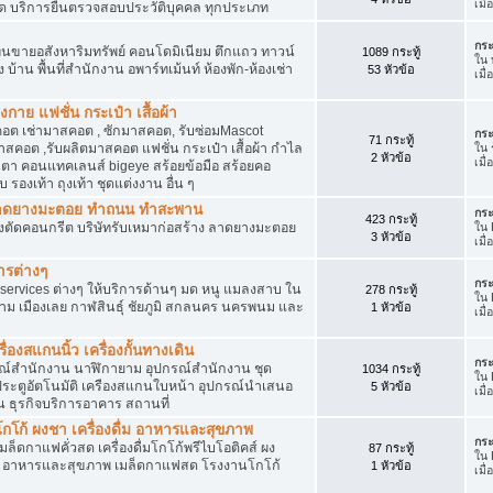
เมื
ัด บริการยื่นตรวจสอบประวัติบุคคล ทุกประเภท
กระ
นขายอสังหาริมทรัพย์ คอนโดมิเนียม ตึกแถว ทาวน์
1089 กระทู้
ใน
าง บ้าน พื้นที่สำนักงาน อพาร์ทเม้นท์ ห้องพัก-ห้องเช่า
53 หัวข้อ
เมื
งกาย แฟชั่น กระเป๋า เสื้อผ้า
อต เช่ามาสคอต , ซักมาสคอต, รับซ่อมMascot
กระ
71 กระทู้
สคอต ,รับผลิตมาสคอต แฟชั่น กระเป๋า เสื้อผ้า กำไล
ใน
2 หัวข้อ
เมื
ว่นตา คอนแทคเลนส์ bigeye สร้อยข้อมือ สร้อยคอ
 รองเท้า ถุงเท้า ชุดแต่งงาน อื่น ๆ
ต ลาดยางมะตอย ทำถนน ทำสะพาน
กระ
423 กระทู้
ื่องตัดคอนกรีต บริษัทรับเหมาก่อสร้าง ลาดยางมะตอย
ใน
3 หัวข้อ
เมื
ารต่างๆ
กระ
services ต่างๆ ให้บริการด้านๆ มด หนู แมลงสาบ ใน
278 กระทู้
ใน
าม เมืองเลย กาฬสินธุ์ ชัยภูมิ สกลนคร นครพนม และ
1 หัวข้อ
เมื
่องสแกนนิ้ว เครื่องกั้นทางเดิน
กระ
ุปกรณ์สำนักงาน นาฬิกายาม อุปกรณ์สำนักงาน ชุด
1034 กระทู้
ใน
 ประตูอัตโนมัติ เครืองสแกนใบหน้า อุปกรณ์นำเสนอ
5 หัวข้อ
เมื
าน ธุรกิจบริการอาคาร สถานที่
โก้ ผงชา เครื่องดื่ม อาหารและสุขภาพ
กระ
ตเมล็ดกาแฟคั่วสด เครื่องดื่มโกโก้พรีไบโอติคส์ ผง
87 กระทู้
ใน
ง อาหารและสุขภาพ เมล็ดกาแฟสด โรงงานโกโก้
1 หัวข้อ
เมื