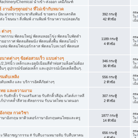
achinery/Chemical นำเข้า-ส่งออก เคมีภัณฑ์
 งานอื่นๆทุกอย่าง ที่ไม่เข้ากับหมวด
กระ
ด เช่น ฝากข่าวประชาสัมพันธ์ ขายตรง บัตรเครดิต
392 กระทู้
ใน
ยส่ง โฆษณา สิ่งพิมพ์ งานพิมพ์ รักษาความปลอดภัย
42 หัวข้อ
เมื
 ต่างๆ
สาหกรรม พัดลมใหญ่ พัดลมหอยโข่ง พัดลมใบพัดดำ
กระ
1189 กระทู้
ยอากาศ พัดลมติดผนัง พัดลมตั้งพื้น พัดลมไอน่ำ
ใน
4 หัวข้อ
เมื
ลมท่อ พัดลมไฟเบอร์กลาส พัดลมโบลเวอร์ พัดลมส
็กขนาดต่างๆ ข้อต่อสวมเร็ว แบบต่างๆ
กระ
346 กระทู้
1/2,3/4นิ้ว เหล็กและอลูมิเนียมสีดำท่อสวมล็อคไม่ต้อง
ใน
36 หัวข้อ
เมื
ื่นๆ อุปกรณ์ข้อต่อเหล็ก และอุปกรณ์เบ็ดเตล็ดอื่นๆ.
กระ
บรมดับเพลิง
556 กระทู้
ใน
มดับเพลิง และ บริการอัคคีภัยต่างๆ
2 หัวข้อ
เมื
วดไทย และความงาม
กระ
 รับสักคิ้ว ร้านเสริมสวย รับสักคิ้วสีฝุ่น สไตล์เกาหลี
307 กระทู้
ใน
แก้ปากคล้ำสีสวย ศัลยกรรม รับนวดไทย นวดนอก
2 หัวข้อ
เมื
าอังกฤษ กวดวิชา
กระ
1877 กระทู้
ภาษาอังกฤษ หาติวเตอร์ภาษาอังกฤษคนไทยและครู
ใน
14 หัวข้อ
เมื
กระ
656 กระทู้
ประวัติอาชญากรรม # รับสืบงานหมายจับ รับสืบหาคน
ใน
4 หัวข้อ