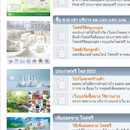
Post ฟรี ประกาศขายของฟรี ประกา
ซื้อ ขาย เช่า บริการ ลด แลก แจก แถม
โพสฟรีติดgoogle
ลงประกาศได้ไม่จำกัด เว็บลงโฆษณาฟ
สินค้าใหม่หรือมือสอง ประกาศขายบ้
โพสฟรีติดgoogle เวบบอร์ดโพสฟรี ร
โพสต์เรียกลูกค้า
แคปชั่นแม่ค้าออนไลน์ โพสฟรี ขายของใ
ประกาศฟรี โพส SEO
โปรโมทเพจร้านค้า
ยอดขายไม่ดีควรทำอย่างไร ยอดขายต
การขาย คืออะไร กลยุทธ์เพิ่มยอดขาย
เว็บบอร์ดซื้อขาย ใช้งานง่าย
ประกาศหางาน บริการ แนะนำเว็บ ล
เพิ่มยอดขาย โพสฟรี
วิธีเพิ่มยอดขาย โพสฟรี