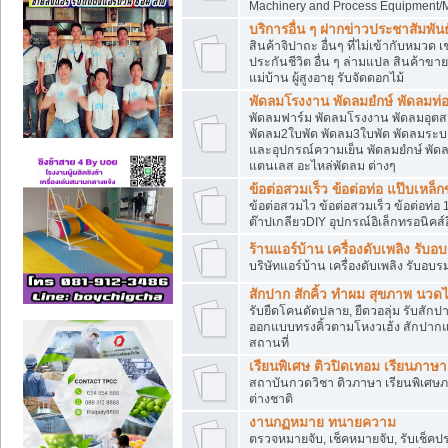
Machinery and Process Equipment/M
บริการอื่น ๆ ฝากข่าวประชาสัมพันธ์
สินค้าจิปาถะ อื่นๆ ที่ไม่เข้ากับหมว
ประกันชีวิต อื่น ๆ ล่ามแปล สินค้าขา
แม่บ้าน ผู้สูงอายุ รับจัดดอกไม้
พัดลมโรงงาน พัดลมยํกษ์ พัดลมท่อ
พัดลมฟาร์ม พัดลมโรงงาน พัดลมอุต
พัดลม2ใบพัด พัดลม3ใบพัด พัดลมระบา
และอุปกรณ์ความเย็น พัดลมยํกษ์ พัด
แตนเลส อะไหล่พัดลม ต่างๆ
ข้อต่อสวมเร็ว ข้อต่อท่อ แป๊บเหล
ข้อต่อสวมไว ข้อต่อสวมเร็ว ข้อต่อท่อ 
ต๊าปเกลียวDIY อุปกรณ์อิเล็กทรอนิคส์อ
ร้านแอร์บ้าน เครื่องดับเพลิง รับอ
บริษัทแอร์บ้าน เครื่องดับเพลิง รับอบร
สักปาก สักคิ้ว ทำผม สุขภาพ น
รับยืดโคนดัดปลาย, ยืดวอลุ่ม รับสักปาก
ออกแบบทรงคิ้วตามโหงวเฮ้ง สักปาก
สถานที่
เรียนพิเศษ ติวปิดเทอม เรียนภาษ
สถาบันกวดวิชา ติวภาษา เรียนพิเศษ
ต่างชาติ
งานกฏหมาย ทนายความ
ตรวจหมายจับ, เช็คหมายจับ, รับเช็ค