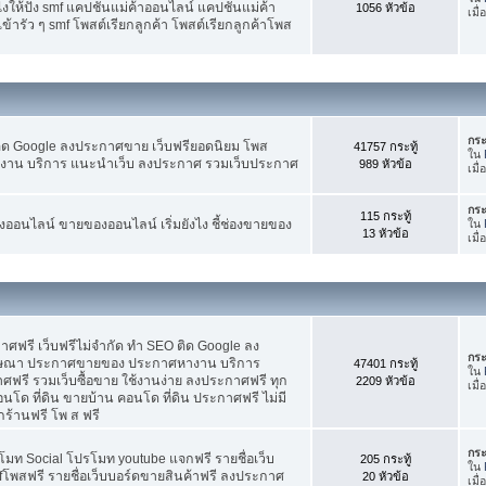
ห้ปัง smf แคปชั่นแม่ค้าออนไลน์ แคปชั่นแม่ค้า
1056 หัวข้อ
เมื
้ารัว ๆ smf โพสต์เรียกลูกค้า โพสต์เรียกลูกค้าโพส
กระ
ติด Google ลงประกาศขาย เว็บฟรียอดนิยม โพส
41757 กระทู้
ใน
น บริการ แนะนำเว็บ ลงประกาศ รวมเว็บประกาศ
989 หัวข้อ
เมื
กระ
115 กระทู้
อนไลน์ ขายของออนไลน์ เริ่มยังไง ชี้ช่องขายของ
ใน
13 หัวข้อ
เมื
ฟรี เว็บฟรีไม่จำกัด ทำ SEO ติด Google ลง
กระ
ฆษณา ประกาศขายของ ประกาศหางาน บริการ
47401 กระทู้
ใน
รี รวมเว็บซื้อขาย ใช้งานง่าย ลงประกาศฟรี ทุก
2209 หัวข้อ
เมื
อนโด ที่ดิน ขายบ้าน คอนโด ที่ดิน ประกาศฟรี ไม่มี
กร้านฟรี โพ ส ฟรี
กระ
โมท Social โปรโมท youtube แจกฟรี รายชื่อเว็บ
205 กระทู้
ใน
fโพสฟรี รายชื่อเว็บบอร์ดขายสินค้าฟรี ลงประกาศ
20 หัวข้อ
เมื