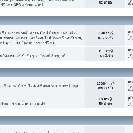
62 หัวข้อ
เมื
ศฟรี โพส SEO ลงโฆษณาฟรี
กระ
รี ประกาศขายสินค้าออนไลน์ ซื้อขายแลกเปลี่ยน
3546 กระทู้
ใน
าน ขายรถ.ลงประกาศฟรีออนไลน์ โพสฟรี รองรับseo,
1617 หัวข้อ
เมื
องรับyoutube, โพสต์ขายของฟรี ลง
กระ
191 กระทู้
ใน
ห้ออร์เดอร์เข้ารัว ๆ smf โพสต์เรียกลูกค้า
158 หัวข้อ
เมื
กระ
26569 กระทู้
กเกิดจากอะไร ทำไมต้องเพิ่มยอดขาย ขายฟรี ยอด
ใน
1809 หัวข้อ
เมื
กระ
59 กระทู้
ใน
งประกาศ รวมเว็บประกาศฟรี
59 หัวข้อ
เมื