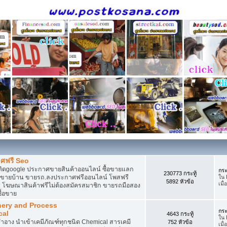
ศฟรี Seo
ติดgoogle ประกาศขายสินค้าออนไลน์ ซื้อขายแลก
กระ
230773 กระทู้
กาศขายบ้าน ขายรถ.ลงประกาศฟรีออนไลน์ โพสฟรี
ใน
5892 หัวข้อ
เมื
 โฆษณาสินค้าฟรีไม่ต้องสมัครสมาชิก ขายรถมือสอง
ื้อขาย
nery and Process
กระ
cal
4643 กระทู้
ใน
อาง นำเข้าเคมีภัณฑ์ทุกชนิด Chemical สารเคมี
752 หัวข้อ
เมื