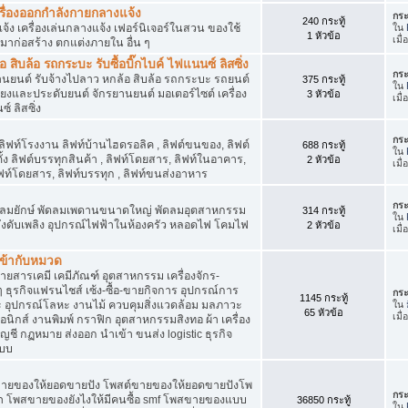
เครื่องออกกำลังกายกลางแจ้ง
กระ
240 กระทู้
จ้ง เครื่องเล่นกลางแจ้ง เฟอร์นิเจอร์ในสวน ของใช้
ใน
1 หัวข้อ
เมื
มาก่อสร้าง ตกแต่งภายใน อื่น ๆ
ิบล้อ รถกระบะ รับซื้อบิ๊กไบค์ ไฟแนนซ์ ลิสซิ่ง
กระ
รยานยนต์ รับจ้างไปลาว หกล้อ สิบล้อ รถกระบะ รถยนต์
375 กระทู้
ใน
สียงและประดับยนต์ จักรยานยนต์ มอเตอร์ไซต์ เครื่อง
3 หัวข้อ
เมื
์ ลิสซิ่ง
กระ
 ลิฟท์โรงงาน ลิฟท์บ้านไฮดรอลิค , ลิฟต์ขนของ, ลิฟต์
688 กระทู้
ใน
ั้ง ลิฟต์บรรทุกสินค้า , ลิฟท์โดยสาร, ลิฟท์ในอาคาร,
2 หัวข้อ
เมื
ท์โดยสาร, ลิฟท์บรรทุก , ลิฟท์ขนส่งอาหาร
กระ
ๆ พัดลมยักษ์ พัดลมเพดานขนาดใหญ่ พัดลมอุตสาหกรรม
314 กระทู้
ใน
 ถังดับเพลิง อุปกรณ์ไฟฟ้าในห้องครัว หลอดไฟ โคมไฟ
2 หัวข้อ
เมื
่เข้ากับหมวด
สารเคมี เคมีภัณฑ์ อุตสาหกรรม เครื่องจักร-
น ๆ ธุรกิจแฟรนไชส์ เซ้ง-ซื้อ-ขายกิจการ อุปกรณ์การ
กระ
1145 กระทู้
อุปกรณ์โลหะ งานไม้ ควบคุมสิ่งแวดล้อม มลภาวะ
ใน
65 หัวข้อ
เมื
นิกส์ งานพิมพ์ กราฟิก อุตสาหกรรมสิงทอ ผ้า เครื่อง
ชี กฏหมาย ส่งออก นำเข้า ขนส่ง logistic ธุรกิจ
แบบ
ขายของให้ยอดขายปัง โพสต์ขายของให้ยอดขายปังโพ
กระ
้า โพสขายของยังไงให้มีคนซื้อ smf โพสขายของแบบ
36850 กระทู้
ใน