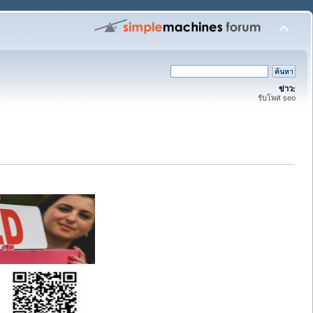
ข่าว:
รับโพส seo