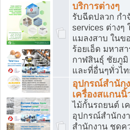
บริการต่างๆ
รับฉีดปลวก กำจ
services ต่างๆ 
แมลงสาบ ในขอน
ร้อยเอ็ด มหาสา
กาฬสินธุ์ ชัยภ
และที่อื่นๆทั่วไ
อุปกรณ์สำนักง
เครื่องสแกนนิ้ว
ไม้กั้นรถยนต์ เค
อุปกรณ์สำนักง
สำนักงาน ชุดคว