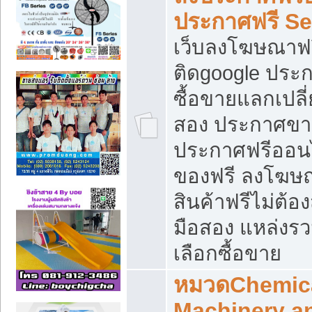
ประกาศฟรี S
เว็บลงโฆษณาฟร
ติดgoogle ประ
ซื้อขายแลกเปลี่
สอง ประกาศขา
ประกาศฟรีออนไ
ของฟรี ลงโฆษ
สินค้าฟรีไม่ต้
มือสอง แหล่งร
เลือกซื้อขาย
หมวดChemica
Machinery a