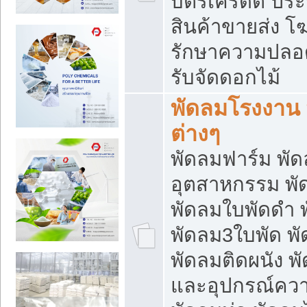
บัตรเครดิต ประก
สินค้าขายส่ง โฆ
รักษาความปลอดภั
รับจัดดอกไม้
พัดลมโรงงาน พ
ต่างๆ
พัดลมฟาร์ม พั
อุตสาหกรรม พั
พัดลมใบพัดดำ 
พัดลม3ใบพัด 
พัดลมติดผนัง พั
และอุปกรณ์ความ