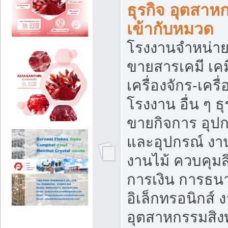
ธุรกิจ อุตสาหก
เข้ากับหมวด
โรงงานจำหน่าย
ขายสารเคมี เค
เครื่องจักร-เครื
โรงงาน อื่น ๆ ธุ
ขายกิจการ อุป
และอุปกรณ์ งา
งานไม้ ควบคุมส
การเงิน การธน
อิเล็กทรอนิกส์ 
อุตสาหกรรมสิงท