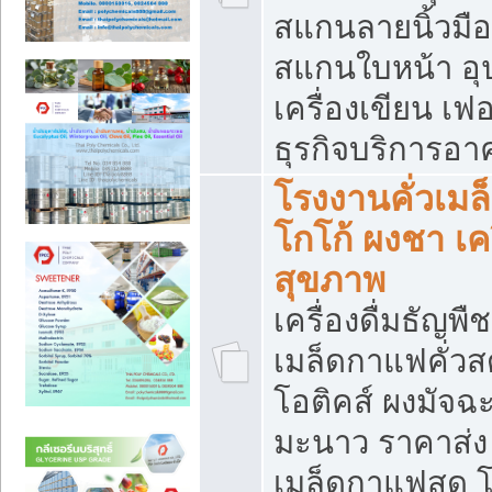
สแกนลายนิ้วมือ 
สแกนใบหน้า อ
เครื่องเขียน เฟ
ธุรกิจบริการอา
โรงงานคั่วเม
โกโก้ ผงชา เค
สุขภาพ
เครื่องดื่มธัญพื
เมล็ดกาแฟคั่วสด
โอติคส์ ผงมัจ
มะนาว ราคาส่
เมล็ดกาแฟสด โ