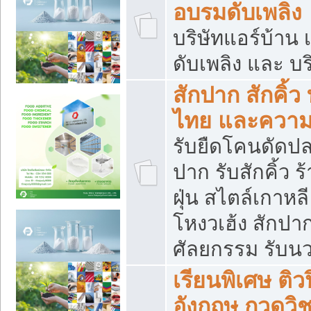
อบรมดับเพลิง
บริษัทแอร์บ้าน 
ดับเพลิง และ บร
สักปาก สักคิ้
ไทย และควา
รับยืดโคนดัดปลา
ปาก รับสักคิ้ว ร
ฝุ่น สไตล์เกาห
โหงวเฮ้ง สักปา
ศัลยกรรม รับน
เรียนพิเศษ ติ
อังกฤษ กวดวิ