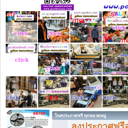
โพสประกาศฟรี ทุกหมวดหมู่
ลงประกาศฟรีอ