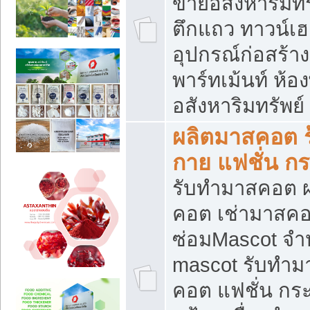
ขายอสังหาริมทร
ตึกแถว ทาวน์เฮาส
อุปกรณ์ก่อสร้าง
พาร์ทเม้นท์ ห้อง
อสังหาริมทรัพย์
ผลิตมาสคอต ร้
กาย แฟชั่น กระ
รับทำมาสคอต ผ
คอต เช่ามาสคอ
ซ่อมMascot จำห
mascot รับทำม
คอต แฟชั่น กระเ