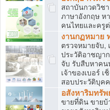
สถาบันกวดวิชา 
ภาษาอังกฤษ หา
คนไทยและครูต่
งานกฏหมาย 
ตรวจหมายจับ, เ
ประวัติอาชญาก
จับ รับสืบหาค
เจ้าของเบอร์ เช
สอบประวัติบุค
อสังหาริมทรัพย
ขายที่ดิน ขาย