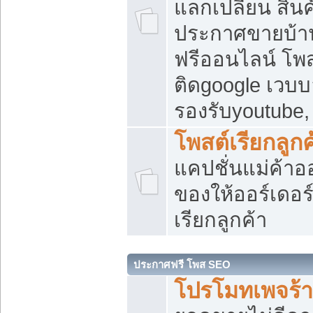
แลกเปลี่ยน สิน
ประกาศขายบ้า
ฟรีออนไลน์ โพส
ติดgoogle เวบบ
รองรับyoutube
โพสต์เรียกลูกค
แคปชั่นแม่ค้าอ
ของให้ออร์เดอร์
เรียกลูกค้า
ประกาศฟรี โพส SEO
โปรโมทเพจร้า