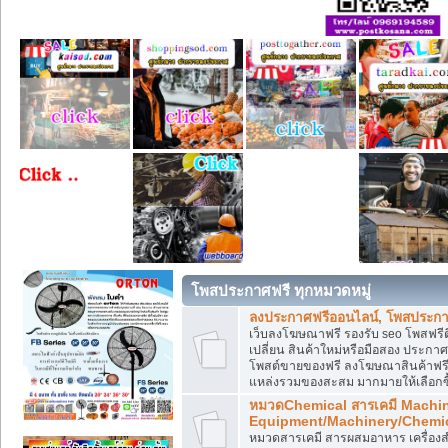
โพสประกาศฟรี ทุกหมวดหมู่
ลงประกาศฟรีออนไลน์, โพสประกา
เว็บลงโฆษณาฟรี รองรับ seo โพสฟรี
เปลี่ยน สินค้าใหม่หรือมือสอง ประ
โพสต์ขายของฟรี ลงโฆษณาสินค้าฟรี
แหล่งรวมของสะสม มากมายให้เลือกซ
หมวดChemical สารเคมี Machi
Equipment/Machinery/Chemi
หมวดสารเคมี สารผสมอาหาร เครื่องสำ