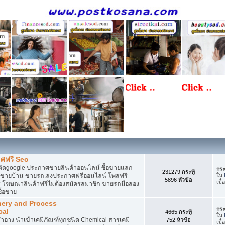
ศฟรี Seo
ติดgoogle ประกาศขายสินค้าออนไลน์ ซื้อขายแลก
กระ
231279 กระทู้
กาศขายบ้าน ขายรถ.ลงประกาศฟรีออนไลน์ โพสฟรี
ใน
5896 หัวข้อ
เมื่
 โฆษณาสินค้าฟรีไม่ต้องสมัครสมาชิก ขายรถมือสอง
ื้อขาย
nery and Process
กระ
cal
4665 กระทู้
ใน
อาง นำเข้าเคมีภัณฑ์ทุกชนิด Chemical สารเคมี
752 หัวข้อ
เมื่