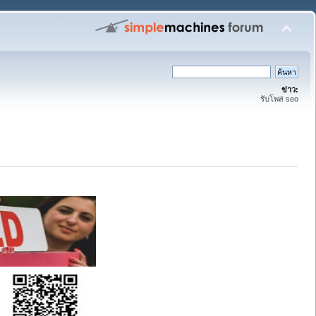
ข่าว:
รับโพส seo