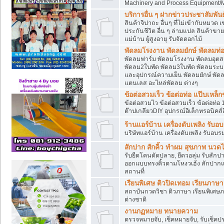
Machinery and Process Equipment/M
บริการอื่น ๆ ฝากข่าวประชาสัมพันธ์
สินค้าจิปาถะ อื่นๆ ที่ไม่เข้ากับหมว
ประกันชีวิต อื่น ๆ ล่ามแปล สินค้าขา
แม่บ้าน ผู้สูงอายุ รับจัดดอกไม้
พัดลมโรงงาน พัดลมยํกษ์ พัดลมท่อ
พัดลมฟาร์ม พัดลมโรงงาน พัดลมอุต
พัดลม2ใบพัด พัดลม3ใบพัด พัดลมระบา
และอุปกรณ์ความเย็น พัดลมยํกษ์ พัด
แตนเลส อะไหล่พัดลม ต่างๆ
ข้อต่อสวมเร็ว ข้อต่อท่อ แป๊บเหล
ข้อต่อสวมไว ข้อต่อสวมเร็ว ข้อต่อท่อ 
ต๊าปเกลียวDIY อุปกรณ์อิเล็กทรอนิคส์อ
ร้านแอร์บ้าน เครื่องดับเพลิง รับอ
บริษัทแอร์บ้าน เครื่องดับเพลิง รับอบร
สักปาก สักคิ้ว ทำผม สุขภาพ น
รับยืดโคนดัดปลาย, ยืดวอลุ่ม รับสักปาก
ออกแบบทรงคิ้วตามโหงวเฮ้ง สักปาก
สถานที่
เรียนพิเศษ ติวปิดเทอม เรียนภาษ
สถาบันกวดวิชา ติวภาษา เรียนพิเศษ
ต่างชาติ
งานกฏหมาย ทนายความ
ตรวจหมายจับ, เช็คหมายจับ, รับเช็ค