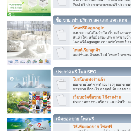
Post ฟรี ประกาศขายของฟรี ประกา
ซื้อ ขาย เช่า บริการ ลด แลก แจก แถม
โพสฟรีติดgoogle
ลงประกาศได้ไม่จำกัด เว็บลงโฆษณาฟ
สินค้าใหม่หรือมือสอง ประกาศขายบ้
โพสฟรีติดgoogle เวบบอร์ดโพสฟรี ร
โพสต์เรียกลูกค้า
แคปชั่นแม่ค้าออนไลน์ โพสฟรี ขายของใ
ประกาศฟรี โพส SEO
โปรโมทเพจร้านค้า
ยอดขายไม่ดีควรทำอย่างไร ยอดขายต
การขาย คืออะไร กลยุทธ์เพิ่มยอดขาย
เว็บบอร์ดซื้อขาย ใช้งานง่าย
ประกาศหางาน บริการ แนะนำเว็บ ล
เพิ่มยอดขาย โพสฟรี
วิธีเพิ่มยอดขาย โพสฟรี