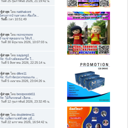
่อ วันที่ 25 กุมภาพันธ์ 2026, 21:19:42 น.
ทู้ล่าสุด
โดย
natthakont
โครงการบ้านหางดง เชียงให...
อ
วันนี้
เวลา 10:51:49
ทู้ล่าสุด
โดย
rezrezmore
ร้านเช่าชุดออกงาน ให้บริ...
่อ วันที่ 30 มิถุนายน 2026, 10:07:03 น.
ทู้ล่าสุด
โดย
sayjung1
Re: รับจ้างตัดคอนกรีต ใ...
่อ วันที่ 5 สิงหาคม 2026, 22:25:14 น.
ทู้ล่าสุด
โดย
dilive11
Re: รับกำจัดปลวกขอนแก่น ...
่อ วันที่ 5 เมษายน 2026, 23:04:26 น.
ทู้ล่าสุด
โดย
bestpostdd11
Re: ไม้กั้นรถยนต์ เลือกอ...
่อ วันที่ 12 กุมภาพันธ์ 2026, 23:32:45 น.
ทู้ล่าสุด
โดย
doubletime11
Re: เมล็ดกาแฟคั่วสด ภูมี...
่อ วันที่ 22 มกราคม 2026, 16:54:42 น.