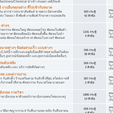
achinery/Chemical นำเข้า-ส่งออก เคมีภัณฑ์
 งานอื่นๆทุกอย่าง ที่ไม่เข้ากับหมวด
กระ
ด เช่น ฝากข่าวประชาสัมพันธ์ ขายตรง บัตรเครดิต
393 กระทู้
ใน
ยส่ง โฆษณา สิ่งพิมพ์ งานพิมพ์ รักษาความปลอดภัย
42 หัวข้อ
เมื
 ต่างๆ
สาหกรรม พัดลมใหญ่ พัดลมหอยโข่ง พัดลมใบพัดดำ
กระ
1191 กระทู้
ยอากาศ พัดลมติดผนัง พัดลมตั้งพื้น พัดลมไอน่ำ
ใน
4 หัวข้อ
เมื
ลมท่อ พัดลมไฟเบอร์กลาส พัดลมโบลเวอร์ พัดลมส
็กขนาดต่างๆ ข้อต่อสวมเร็ว แบบต่างๆ
กระ
346 กระทู้
1/2,3/4นิ้ว เหล็กและอลูมิเนียมสีดำท่อสวมล็อคไม่ต้อง
ใน
36 หัวข้อ
เมื
ื่นๆ อุปกรณ์ข้อต่อเหล็ก และอุปกรณ์เบ็ดเตล็ดอื่นๆ.
กระ
บรมดับเพลิง
556 กระทู้
ใน
มดับเพลิง และ บริการอัคคีภัยต่างๆ
2 หัวข้อ
เมื
วดไทย และความงาม
กระ
 รับสักคิ้ว ร้านเสริมสวย รับสักคิ้วสีฝุ่น สไตล์เกาหลี
307 กระทู้
ใน
แก้ปากคล้ำสีสวย ศัลยกรรม รับนวดไทย นวดนอก
2 หัวข้อ
เมื
าอังกฤษ กวดวิชา
กระ
1885 กระทู้
ภาษาอังกฤษ หาติวเตอร์ภาษาอังกฤษคนไทยและครู
ใน
14 หัวข้อ
เมื่
กระ
656 กระทู้
ประวัติอาชญากรรม # รับสืบงานหมายจับ รับสืบหาคน
ใน
4 หัวข้อ