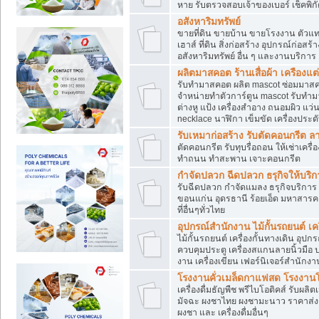
หาย รับตรวจสอบเจ้าของเบอร์ เช็คพิก
อสังหาริมทรัพย์
ขายที่ดิน ขายบ้าน ขายโรงงาน ตัวแท
เฮาส์ ที่ดิน สิ่งก่อสร้าง อุปกรณ์ก่อสร้
อสังหาริมทรัพย์ อื่น ๆ และงานบริการ
ผลิตมาสคอต ร้านเสื่อผ้า เครืองแต่
รับทำมาสคอต ผลิต mascot ซ่อมมาสค
จำหน่ายทำตัวการ์ตูน mascot รับทำมา
ต่างหู แป้ง เครื่องสำอาง ถนอมผิว แ
necklace นาฬิกา เข็มขัด เครื่องประดับ
รับเหมาก่อสร้าง รับตัดคอนกรี
ตัดคอนกรีต รับทุบรื่อถอน ให้เช่าเคร
ทำถนน ทำสะพาน เจาะคอนกรีต
กำจัดปลวก ฉีดปลวก ธรุกิจให้บริก
รับฉีดปลวก กำจัดแมลง ธรุกิจบริการ 
ขอนแก่น อุดรธานี ร้อยเอ็ด มหาสารค
ที่อื่นๆทั่วไทย
อุปกรณ์สำนักงาน ไม้กั้นรถยนต์ เครื
ไม้กั้นรถยนต์ เครื่องกั้นทางเดิน อ
ควบคุมประตู เครื่องสแกนลายนิ้วมือ
งาน เครื่องเขียน เฟอร์นิเจอร์สำนักง
โรงงานคั่วเมล็ดกาแฟสด โรงงานโก
เครื่องดื่มธัญพืช พรีไบโอติคส์ รับผลิ
มัจฉะ ผงชาไทย ผงชามะนาว ราคาส่
ผงชา และ เครื่องดื่มอื่นๆ