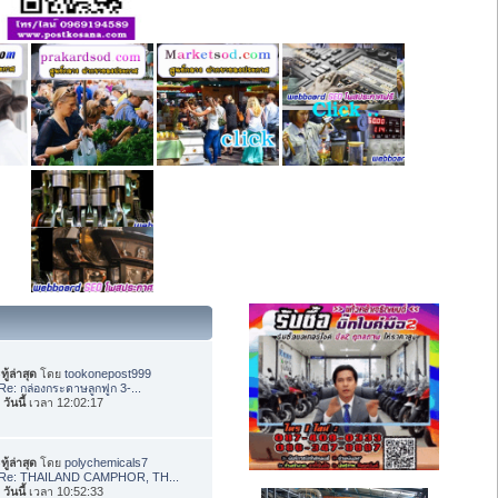
ทู้ล่าสุด
โดย
tookonepost999
Re: กล่องกระดาษลูกฟูก 3-...
อ
วันนี้
เวลา 12:02:17
ทู้ล่าสุด
โดย
polychemicals7
Re: THAILAND CAMPHOR, TH...
อ
วันนี้
เวลา 10:52:33