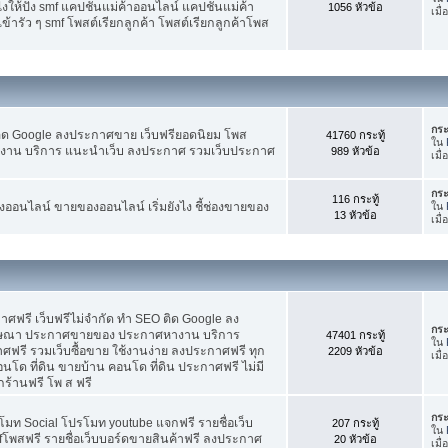
ห้ปัง smf แคปชั่นแม่ค้าออนไลน์ แคปชั่นแม่ค้า
1056 หัวข้อ
เมื
้ารัว ๆ smf โพสต์เรียกลูกค้า โพสต์เรียกลูกค้าโพส
กระ
ติด Google ลงประกาศขาย เว็บฟรียอดนิยม โพส
41760 กระทู้
ใน
น บริการ แนะนำเว็บ ลงประกาศ รวมเว็บประกาศ
989 หัวข้อ
เมื
กระ
116 กระทู้
อนไลน์ ขายของออนไลน์ เริ่มยังไง ชี้ช่องขายของ
ใน
13 หัวข้อ
เมื
ฟรี เว็บฟรีไม่จำกัด ทำ SEO ติด Google ลง
กระ
ฆษณา ประกาศขายของ ประกาศหางาน บริการ
47401 กระทู้
ใน
รี รวมเว็บซื้อขาย ใช้งานง่าย ลงประกาศฟรี ทุก
2209 หัวข้อ
เมื
อนโด ที่ดิน ขายบ้าน คอนโด ที่ดิน ประกาศฟรี ไม่มี
กร้านฟรี โพ ส ฟรี
กระ
โมท Social โปรโมท youtube แจกฟรี รายชื่อเว็บ
207 กระทู้
ใน
fโพสฟรี รายชื่อเว็บบอร์ดขายสินค้าฟรี ลงประกาศ
20 หัวข้อ
เมื่