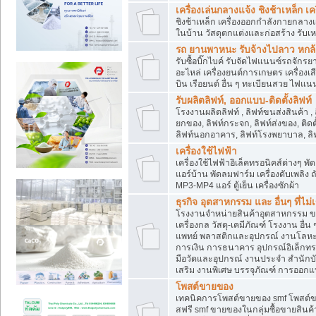
เครื่องเล่นกลางแจ้ง ชิงช้าเหล็ก 
ชิงช้าเหล็ก เครื่องออกกำลังกายกลางแ
ในบ้าน วัสดุตกแต่งและก่อสร้าง รับเห
รถ ยานพาหนะ รับจ้างไปลาว หกล้อ ส
รับซื้อบิ๊กไบค์ รับจัดไฟแนนซ์รถจัก
อะไหล่ เครื่องยนต์การเกษตร เครื่องเ
บิน เรือยนต์ อื่น ๆ ทะเบียนสวย ไฟแนนซ
รับผลิตลิฟท์, ออกแบบ-ติดตั้งลิฟท์
โรงงานผลิตลิฟท์ , ลิฟท์ขนส่งสินค้า ,
ยกของ, ลิฟท์กระจก, ลิฟท์ส่งของ, ติดต
ลิฟท์นอกอาคาร, ลิฟท์โรงพยาบาล, ลิฟ
เครื่องใช้ไฟฟ้า
เครื่องใช้ไฟฟ้าอิเล็คทรอนิคส์ต่าง
แอร์บ้าน พัดลมฟาร์ม เครื่องดับเพลิง
MP3-MP4 แอร์ ตู้เย็น เครื่องซักผ้า
ธุรกิจ อุตสาหกรรม และ อื่นๆ ที่ไม
โรงงานจำหน่ายสินค้าอุตสาหกรรม ขาย
เครื่องกล วัสดุ-เคมีภัณฑ์ โรงงาน อื่
แพทย์ พลาสติกและอุปกรณ์ งานโลหะ 
การเงิน การธนาคาร อุปกรณ์อิเล็กทรอ
มือวัดและอุปกรณ์ งานประจำ สำนักบัญ
เสริม งานพิเศษ บรรจุภัณฑ์ การออก
โพสต์ขายของ
เทคนิคการโพสต์ขายของ smf โพสต์
สฟรี smf ขายของในกลุ่มซื้อขายสินค