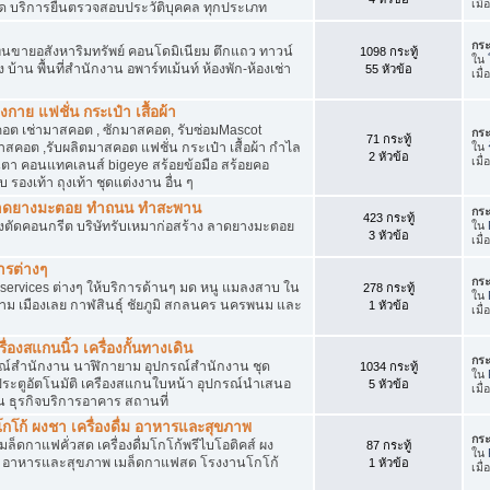
เมื
ัด บริการยื่นตรวจสอบประวัติบุคคล ทุกประเภท
กระ
นขายอสังหาริมทรัพย์ คอนโดมิเนียม ตึกแถว ทาวน์
1098 กระทู้
ใน
าง บ้าน พื้นที่สำนักงาน อพาร์ทเม้นท์ ห้องพัก-ห้องเช่า
55 หัวข้อ
เมื่
งกาย แฟชั่น กระเป๋า เสื้อผ้า
อต เช่ามาสคอต , ซักมาสคอต, รับซ่อมMascot
กระ
71 กระทู้
สคอต ,รับผลิตมาสคอต แฟชั่น กระเป๋า เสื้อผ้า กำไล
ใน
2 หัวข้อ
เมื
ว่นตา คอนแทคเลนส์ bigeye สร้อยข้อมือ สร้อยคอ
 รองเท้า ถุงเท้า ชุดแต่งงาน อื่น ๆ
ต ลาดยางมะตอย ทำถนน ทำสะพาน
กระ
423 กระทู้
ื่องตัดคอนกรีต บริษัทรับเหมาก่อสร้าง ลาดยางมะตอย
ใน
3 หัวข้อ
เมื
ารต่างๆ
กระ
services ต่างๆ ให้บริการด้านๆ มด หนู แมลงสาบ ใน
278 กระทู้
ใน
าม เมืองเลย กาฬสินธุ์ ชัยภูมิ สกลนคร นครพนม และ
1 หัวข้อ
เมื
่องสแกนนิ้ว เครื่องกั้นทางเดิน
กระ
ุปกรณ์สำนักงาน นาฬิกายาม อุปกรณ์สำนักงาน ชุด
1034 กระทู้
ใน
 ประตูอัตโนมัติ เครืองสแกนใบหน้า อุปกรณ์นำเสนอ
5 หัวข้อ
เมื
าน ธุรกิจบริการอาคาร สถานที่
โก้ ผงชา เครื่องดื่ม อาหารและสุขภาพ
กระ
ตเมล็ดกาแฟคั่วสด เครื่องดื่มโกโก้พรีไบโอติคส์ ผง
87 กระทู้
ใน
ง อาหารและสุขภาพ เมล็ดกาแฟสด โรงงานโกโก้
1 หัวข้อ
เมื