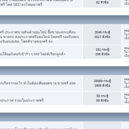
62 หัวข้อ
เมื
ศฟรี โพส SEO ลงโฆษณาฟรี
กระ
รี ประกาศขายสินค้าออนไลน์ ซื้อขายแลกเปลี่ยน
3546 กระทู้
ใน
าน ขายรถ.ลงประกาศฟรีออนไลน์ โพสฟรี รองรับseo,
1617 หัวข้อ
เมื
องรับyoutube, โพสต์ขายของฟรี ลง
กระ
191 กระทู้
ใน
ห้ออร์เดอร์เข้ารัว ๆ smf โพสต์เรียกลูกค้า
158 หัวข้อ
เมื
กระ
26569 กระทู้
กเกิดจากอะไร ทำไมต้องเพิ่มยอดขาย ขายฟรี ยอด
ใน
1809 หัวข้อ
เมื
กระ
59 กระทู้
ใน
งประกาศ รวมเว็บประกาศฟรี
59 หัวข้อ
เมื