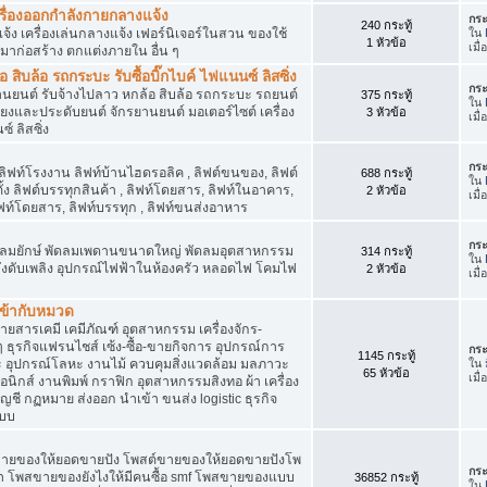
เครื่องออกกำลังกายกลางแจ้ง
กระ
240 กระทู้
จ้ง เครื่องเล่นกลางแจ้ง เฟอร์นิเจอร์ในสวน ของใช้
ใน
1 หัวข้อ
เมื
มาก่อสร้าง ตกแต่งภายใน อื่น ๆ
ิบล้อ รถกระบะ รับซื้อบิ๊กไบค์ ไฟแนนซ์ ลิสซิ่ง
กระ
รยานยนต์ รับจ้างไปลาว หกล้อ สิบล้อ รถกระบะ รถยนต์
375 กระทู้
ใน
สียงและประดับยนต์ จักรยานยนต์ มอเตอร์ไซต์ เครื่อง
3 หัวข้อ
เมื
์ ลิสซิ่ง
กระ
 ลิฟท์โรงงาน ลิฟท์บ้านไฮดรอลิค , ลิฟต์ขนของ, ลิฟต์
688 กระทู้
ใน
ั้ง ลิฟต์บรรทุกสินค้า , ลิฟท์โดยสาร, ลิฟท์ในอาคาร,
2 หัวข้อ
เมื
ท์โดยสาร, ลิฟท์บรรทุก , ลิฟท์ขนส่งอาหาร
กระ
ๆ พัดลมยักษ์ พัดลมเพดานขนาดใหญ่ พัดลมอุตสาหกรรม
314 กระทู้
ใน
 ถังดับเพลิง อุปกรณ์ไฟฟ้าในห้องครัว หลอดไฟ โคมไฟ
2 หัวข้อ
เมื
่เข้ากับหมวด
สารเคมี เคมีภัณฑ์ อุตสาหกรรม เครื่องจักร-
น ๆ ธุรกิจแฟรนไชส์ เซ้ง-ซื้อ-ขายกิจการ อุปกรณ์การ
กระ
1145 กระทู้
อุปกรณ์โลหะ งานไม้ ควบคุมสิ่งแวดล้อม มลภาวะ
ใน
65 หัวข้อ
เมื
นิกส์ งานพิมพ์ กราฟิก อุตสาหกรรมสิงทอ ผ้า เครื่อง
ชี กฏหมาย ส่งออก นำเข้า ขนส่ง logistic ธุรกิจ
แบบ
ขายของให้ยอดขายปัง โพสต์ขายของให้ยอดขายปังโพ
กระ
้า โพสขายของยังไงให้มีคนซื้อ smf โพสขายของแบบ
36852 กระทู้
ใน