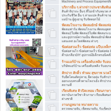
Machinery and Process Equipment/M
บริการอื่น ๆ ฝากข่าวประชาสัมพันธ์
สินค้าจิปาถะ อื่นๆ ที่ไม่เข้ากับหมว
ประกันชีวิต อื่น ๆ ล่ามแปล สินค้าขา
แม่บ้าน ผู้สูงอายุ รับจัดดอกไม้
พัดลมโรงงาน พัดลมยํกษ์ พัดลมท่อ
พัดลมฟาร์ม พัดลมโรงงาน พัดลมอุต
พัดลม2ใบพัด พัดลม3ใบพัด พัดลมระบา
และอุปกรณ์ความเย็น พัดลมยํกษ์ พัด
แตนเลส อะไหล่พัดลม ต่างๆ
ข้อต่อสวมเร็ว ข้อต่อท่อ แป๊บเหล
ข้อต่อสวมไว ข้อต่อสวมเร็ว ข้อต่อท่อ 
ต๊าปเกลียวDIY อุปกรณ์อิเล็กทรอนิคส์อ
ร้านแอร์บ้าน เครื่องดับเพลิง รับอ
บริษัทแอร์บ้าน เครื่องดับเพลิง รับอบร
สักปาก สักคิ้ว ทำผม สุขภาพ น
รับยืดโคนดัดปลาย, ยืดวอลุ่ม รับสักปาก
ออกแบบทรงคิ้วตามโหงวเฮ้ง สักปาก
สถานที่
เรียนพิเศษ ติวปิดเทอม เรียนภาษ
สถาบันกวดวิชา ติวภาษา เรียนพิเศษ
ต่างชาติ
งานกฏหมาย ทนายความ
ตรวจหมายจับ, เช็คหมายจับ, รับเช็ค