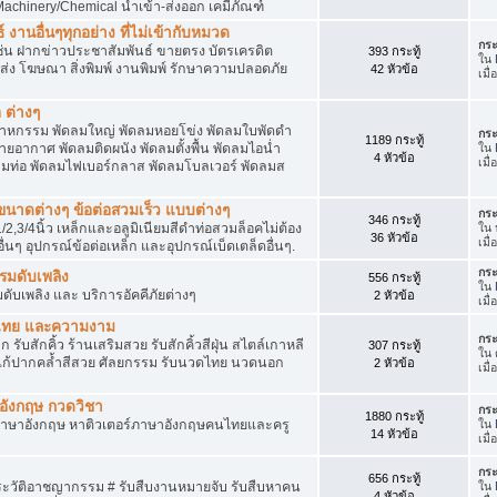
achinery/Chemical นำเข้า-ส่งออก เคมีภัณฑ์
 งานอื่นๆทุกอย่าง ที่ไม่เข้ากับหมวด
กระ
ด เช่น ฝากข่าวประชาสัมพันธ์ ขายตรง บัตรเครดิต
393 กระทู้
ใน
ยส่ง โฆษณา สิ่งพิมพ์ งานพิมพ์ รักษาความปลอดภัย
42 หัวข้อ
เมื่
 ต่างๆ
สาหกรรม พัดลมใหญ่ พัดลมหอยโข่ง พัดลมใบพัดดำ
กระ
1189 กระทู้
ยอากาศ พัดลมติดผนัง พัดลมตั้งพื้น พัดลมไอน่ำ
ใน
4 หัวข้อ
เมื
ลมท่อ พัดลมไฟเบอร์กลาส พัดลมโบลเวอร์ พัดลมส
็กขนาดต่างๆ ข้อต่อสวมเร็ว แบบต่างๆ
กระ
346 กระทู้
1/2,3/4นิ้ว เหล็กและอลูมิเนียมสีดำท่อสวมล็อคไม่ต้อง
ใน
36 หัวข้อ
เมื
ื่นๆ อุปกรณ์ข้อต่อเหล็ก และอุปกรณ์เบ็ดเตล็ดอื่นๆ.
กระ
บรมดับเพลิง
556 กระทู้
ใน
มดับเพลิง และ บริการอัคคีภัยต่างๆ
2 หัวข้อ
เมื
วดไทย และความงาม
กระ
 รับสักคิ้ว ร้านเสริมสวย รับสักคิ้วสีฝุ่น สไตล์เกาหลี
307 กระทู้
ใน
แก้ปากคล้ำสีสวย ศัลยกรรม รับนวดไทย นวดนอก
2 หัวข้อ
เมื
าอังกฤษ กวดวิชา
กระ
1880 กระทู้
ภาษาอังกฤษ หาติวเตอร์ภาษาอังกฤษคนไทยและครู
ใน
14 หัวข้อ
เมื่
กระ
656 กระทู้
ประวัติอาชญากรรม # รับสืบงานหมายจับ รับสืบหาคน
ใน
4 หัวข้อ