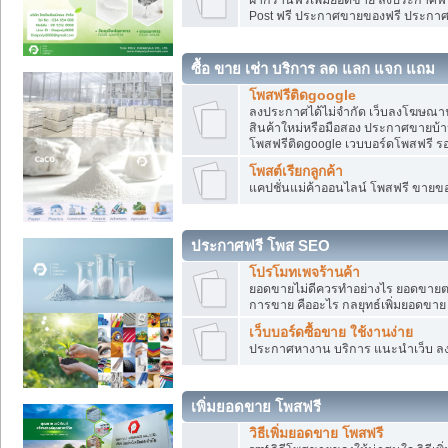
Post ฟรี ประกาศขายของฟรี ประกา
ซื้อ ขาย เช่า บริการ ลด แลก แจก แถม
โพสฟรีติดgoogle
ลงประกาศได้ไม่จำกัด เว็บลงโฆษณาฟ
สินค้าใหม่หรือมือสอง ประกาศขายบ้
โพสฟรีติดgoogle เวบบอร์ดโพสฟรี ร
โพสต์เรียกลูกค้า
แคปชั่นแม่ค้าออนไลน์ โพสฟรี ขายของใ
ประกาศฟรี โพส SEO
โปรโมทเพจร้านค้า
ยอดขายไม่ดีควรทำอย่างไร ยอดขายต
การขาย คืออะไร กลยุทธ์เพิ่มยอดขาย
เว็บบอร์ดซื้อขาย ใช้งานง่าย
ประกาศหางาน บริการ แนะนำเว็บ ล
เพิ่มยอดขาย โพสฟรี
วิธีเพิ่มยอดขาย โพสฟรี