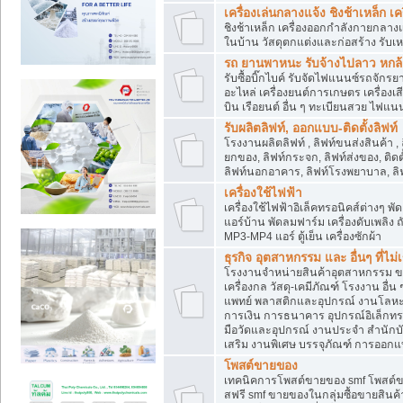
เครื่องเล่นกลางแจ้ง ชิงช้าเหล็ก 
ชิงช้าเหล็ก เครื่องออกกำลังกายกลางแ
ในบ้าน วัสดุตกแต่งและก่อสร้าง รับเห
รถ ยานพาหนะ รับจ้างไปลาว หกล้อ ส
รับซื้อบิ๊กไบค์ รับจัดไฟแนนซ์รถจัก
อะไหล่ เครื่องยนต์การเกษตร เครื่องเ
บิน เรือยนต์ อื่น ๆ ทะเบียนสวย ไฟแนนซ
รับผลิตลิฟท์, ออกแบบ-ติดตั้งลิฟท์
โรงงานผลิตลิฟท์ , ลิฟท์ขนส่งสินค้า ,
ยกของ, ลิฟท์กระจก, ลิฟท์ส่งของ, ติดต
ลิฟท์นอกอาคาร, ลิฟท์โรงพยาบาล, ลิฟ
เครื่องใช้ไฟฟ้า
เครื่องใช้ไฟฟ้าอิเล็คทรอนิคส์ต่าง
แอร์บ้าน พัดลมฟาร์ม เครื่องดับเพลิง
MP3-MP4 แอร์ ตู้เย็น เครื่องซักผ้า
ธุรกิจ อุตสาหกรรม และ อื่นๆ ที่ไม
โรงงานจำหน่ายสินค้าอุตสาหกรรม ขาย
เครื่องกล วัสดุ-เคมีภัณฑ์ โรงงาน อื่
แพทย์ พลาสติกและอุปกรณ์ งานโลหะ 
การเงิน การธนาคาร อุปกรณ์อิเล็กทรอ
มือวัดและอุปกรณ์ งานประจำ สำนักบัญ
เสริม งานพิเศษ บรรจุภัณฑ์ การออก
โพสต์ขายของ
เทคนิคการโพสต์ขายของ smf โพสต์
สฟรี smf ขายของในกลุ่มซื้อขายสินค