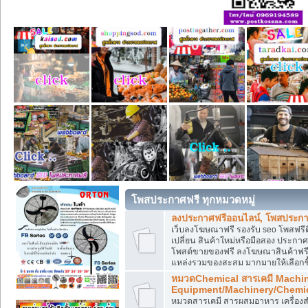
โพสประกาศฟรี ทุกหมวดหมู่
ลงประกาศฟรีออนไลน์, โพสประกา
เว็บลงโฆษณาฟรี รองรับ seo โพสฟรี
เปลี่ยน สินค้าใหม่หรือมือสอง ประ
โพสต์ขายของฟรี ลงโฆษณาสินค้าฟรี
แหล่งรวมของสะสม มากมายให้เลือกซ
หมวดChemical สารเคมี Machi
Equipment/Machinery/Chemi
หมวดสารเคมี สารผสมอาหาร เครื่องสำ