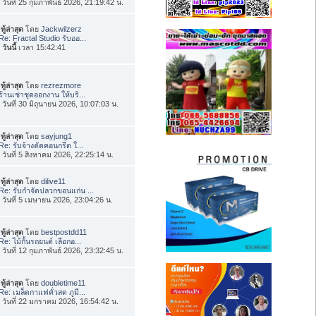
่อ วันที่ 25 กุมภาพันธ์ 2026, 21:19:42 น.
ทู้ล่าสุด
โดย
Jackwilzerz
Re: Fractal Studio รับออ...
อ
วันนี้
เวลา 15:42:41
ทู้ล่าสุด
โดย
rezrezmore
ร้านเช่าชุดออกงาน ให้บริ...
่อ วันที่ 30 มิถุนายน 2026, 10:07:03 น.
ทู้ล่าสุด
โดย
sayjung1
Re: รับจ้างตัดคอนกรีต ใ...
่อ วันที่ 5 สิงหาคม 2026, 22:25:14 น.
ทู้ล่าสุด
โดย
dilive11
Re: รับกำจัดปลวกขอนแก่น ...
่อ วันที่ 5 เมษายน 2026, 23:04:26 น.
ทู้ล่าสุด
โดย
bestpostdd11
Re: ไม้กั้นรถยนต์ เลือกอ...
่อ วันที่ 12 กุมภาพันธ์ 2026, 23:32:45 น.
ทู้ล่าสุด
โดย
doubletime11
Re: เมล็ดกาแฟคั่วสด ภูมี...
่อ วันที่ 22 มกราคม 2026, 16:54:42 น.