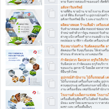
หาย รับตรวจสอบเจ้าของเบอร์ เช็คพิก
อสังหาริมทรัพย์
ขายที่ดิน ขายบ้าน ขายโรงงาน ตัวแท
เฮาส์ ที่ดิน สิ่งก่อสร้าง อุปกรณ์ก่อสร้
อสังหาริมทรัพย์ อื่น ๆ และงานบริการ
ผลิตมาสคอต ร้านเสื่อผ้า เครืองแต่
รับทำมาสคอต ผลิต mascot ซ่อมมาสค
จำหน่ายทำตัวการ์ตูน mascot รับทำมา
ต่างหู แป้ง เครื่องสำอาง ถนอมผิว แ
necklace นาฬิกา เข็มขัด เครื่องประดับ
รับเหมาก่อสร้าง รับตัดคอนกรี
ตัดคอนกรีต รับทุบรื่อถอน ให้เช่าเคร
ทำถนน ทำสะพาน เจาะคอนกรีต
กำจัดปลวก ฉีดปลวก ธรุกิจให้บริก
รับฉีดปลวก กำจัดแมลง ธรุกิจบริการ 
ขอนแก่น อุดรธานี ร้อยเอ็ด มหาสารค
ที่อื่นๆทั่วไทย
อุปกรณ์สำนักงาน ไม้กั้นรถยนต์ เครื
ไม้กั้นรถยนต์ เครื่องกั้นทางเดิน อ
ควบคุมประตู เครื่องสแกนลายนิ้วมือ
งาน เครื่องเขียน เฟอร์นิเจอร์สำนักง
โรงงานคั่วเมล็ดกาแฟสด โรงงานโก
เครื่องดื่มธัญพืช พรีไบโอติคส์ รับผลิ
มัจฉะ ผงชาไทย ผงชามะนาว ราคาส่
ผงชา และ เครื่องดื่มอื่นๆ