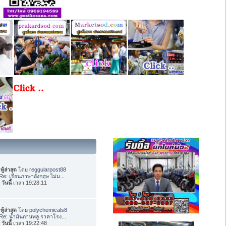
ทู้ล่าสุด
โดย
reggularpost88
Re: เรียนภาษาอังกฤษ ไม่ม...
อ
วันนี้
เวลา 19:28:11
ทู้ล่าสุด
โดย
polychemicals8
Re: น้ำมันกานพลู ราคาโรง...
อ
วันนี้
เวลา 19:22:48