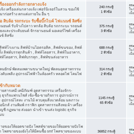
เครื่องออกกำลังกายกลางแจ้ง
กระ
240 กระทู้
จ้ง เครื่องเล่นกลางแจ้ง เฟอร์นิเจอร์ในสวน ของใช้
ใน
1 หัวข้อ
เมื
มาก่อสร้าง ตกแต่งภายใน อื่น ๆ
ิบล้อ รถกระบะ รับซื้อบิ๊กไบค์ ไฟแนนซ์ ลิสซิ่ง
กระ
รยานยนต์ รับจ้างไปลาว หกล้อ สิบล้อ รถกระบะ รถยนต์
375 กระทู้
ใน
สียงและประดับยนต์ จักรยานยนต์ มอเตอร์ไซต์ เครื่อง
3 หัวข้อ
เมื
์ ลิสซิ่ง
กระ
 ลิฟท์โรงงาน ลิฟท์บ้านไฮดรอลิค , ลิฟต์ขนของ, ลิฟต์
688 กระทู้
ใน
ั้ง ลิฟต์บรรทุกสินค้า , ลิฟท์โดยสาร, ลิฟท์ในอาคาร,
2 หัวข้อ
เมื
ท์โดยสาร, ลิฟท์บรรทุก , ลิฟท์ขนส่งอาหาร
กระ
ๆ พัดลมยักษ์ พัดลมเพดานขนาดใหญ่ พัดลมอุตสาหกรรม
314 กระทู้
ใน
 ถังดับเพลิง อุปกรณ์ไฟฟ้าในห้องครัว หลอดไฟ โคมไฟ
2 หัวข้อ
เมื
่เข้ากับหมวด
สารเคมี เคมีภัณฑ์ อุตสาหกรรม เครื่องจักร-
น ๆ ธุรกิจแฟรนไชส์ เซ้ง-ซื้อ-ขายกิจการ อุปกรณ์การ
กระ
1145 กระทู้
อุปกรณ์โลหะ งานไม้ ควบคุมสิ่งแวดล้อม มลภาวะ
ใน
65 หัวข้อ
เมื
นิกส์ งานพิมพ์ กราฟิก อุตสาหกรรมสิงทอ ผ้า เครื่อง
ชี กฏหมาย ส่งออก นำเข้า ขนส่ง logistic ธุรกิจ
แบบ
ขายของให้ยอดขายปัง โพสต์ขายของให้ยอดขายปังโพ
กระ
้า โพสขายของยังไงให้มีคนซื้อ smf โพสขายของแบบ
36852 กระทู้
ใน