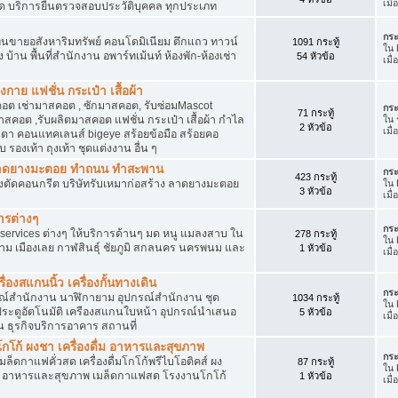
เมื
ัด บริการยื่นตรวจสอบประวัติบุคคล ทุกประเภท
กระ
นขายอสังหาริมทรัพย์ คอนโดมิเนียม ตึกแถว ทาวน์
1091 กระทู้
ใน
าง บ้าน พื้นที่สำนักงาน อพาร์ทเม้นท์ ห้องพัก-ห้องเช่า
54 หัวข้อ
เมื่
งกาย แฟชั่น กระเป๋า เสื้อผ้า
อต เช่ามาสคอต , ซักมาสคอต, รับซ่อมMascot
กระ
71 กระทู้
สคอต ,รับผลิตมาสคอต แฟชั่น กระเป๋า เสื้อผ้า กำไล
ใน
2 หัวข้อ
เมื
ว่นตา คอนแทคเลนส์ bigeye สร้อยข้อมือ สร้อยคอ
 รองเท้า ถุงเท้า ชุดแต่งงาน อื่น ๆ
ต ลาดยางมะตอย ทำถนน ทำสะพาน
กระ
423 กระทู้
ื่องตัดคอนกรีต บริษัทรับเหมาก่อสร้าง ลาดยางมะตอย
ใน
3 หัวข้อ
เมื
ารต่างๆ
กระ
services ต่างๆ ให้บริการด้านๆ มด หนู แมลงสาบ ใน
278 กระทู้
ใน
าม เมืองเลย กาฬสินธุ์ ชัยภูมิ สกลนคร นครพนม และ
1 หัวข้อ
เมื
่องสแกนนิ้ว เครื่องกั้นทางเดิน
กระ
ุปกรณ์สำนักงาน นาฬิกายาม อุปกรณ์สำนักงาน ชุด
1034 กระทู้
ใน
 ประตูอัตโนมัติ เครืองสแกนใบหน้า อุปกรณ์นำเสนอ
5 หัวข้อ
เมื
าน ธุรกิจบริการอาคาร สถานที่
โก้ ผงชา เครื่องดื่ม อาหารและสุขภาพ
กระ
ตเมล็ดกาแฟคั่วสด เครื่องดื่มโกโก้พรีไบโอติคส์ ผง
87 กระทู้
ใน
ง อาหารและสุขภาพ เมล็ดกาแฟสด โรงงานโกโก้
1 หัวข้อ
เมื