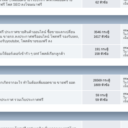
62 หัวข้อ
เมื
ศฟรี โพส SEO ลงโฆษณาฟรี
กระ
รี ประกาศขายสินค้าออนไลน์ ซื้อขายแลกเปลี่ยน
3546 กระทู้
ใน
าน ขายรถ.ลงประกาศฟรีออนไลน์ โพสฟรี รองรับseo,
1617 หัวข้อ
เมื
องรับyoutube, โพสต์ขายของฟรี ลง
กระ
191 กระทู้
ใน
ห้ออร์เดอร์เข้ารัว ๆ smf โพสต์เรียกลูกค้า
158 หัวข้อ
เมื
กระ
26569 กระทู้
กเกิดจากอะไร ทำไมต้องเพิ่มยอดขาย ขายฟรี ยอด
ใน
1809 หัวข้อ
เมื
กระ
59 กระทู้
ใน
งประกาศ รวมเว็บประกาศฟรี
59 หัวข้อ
เมื