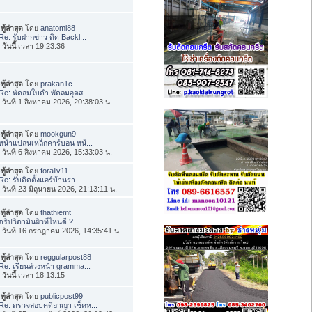
ทู้ล่าสุด
โดย
anatomi88
Re: รับฝากข่าว ติด Backl...
อ
วันนี้
เวลา 19:23:36
ทู้ล่าสุด
โดย
prakan1c
Re: พัดลมใบดำ พัดลมอุตส...
่อ วันที่ 1 สิงหาคม 2026, 20:38:03 น.
ทู้ล่าสุด
โดย
mookgun9
หน้าแปลนเหล็กคาร์บอน หน้...
่อ วันที่ 6 สิงหาคม 2026, 15:33:03 น.
ทู้ล่าสุด
โดย
foraliv11
Re: รับติดตั้งแอร์บ้านรา...
่อ วันที่ 23 มิถุนายน 2026, 21:13:11 น.
ทู้ล่าสุด
โดย
thathiemt
ดริปวิตามินผิวที่ไหนดี ?...
่อ วันที่ 16 กรกฎาคม 2026, 14:35:41 น.
ทู้ล่าสุด
โดย
reggularpost88
Re: เรียนล่วงหน้า gramma...
อ
วันนี้
เวลา 18:13:15
ทู้ล่าสุด
โดย
publicpost99
Re: ตรวจสอบคดีอาญา เช็คห...