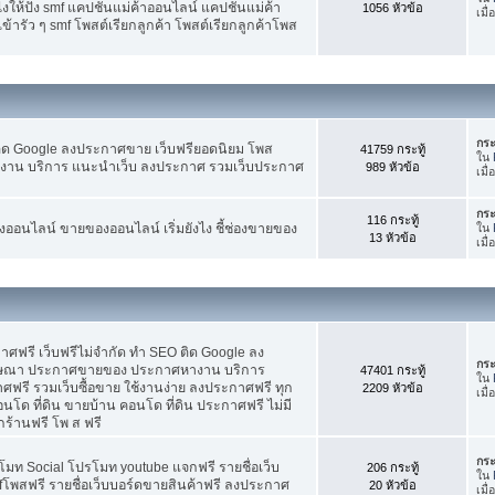
ห้ปัง smf แคปชั่นแม่ค้าออนไลน์ แคปชั่นแม่ค้า
1056 หัวข้อ
เมื่
้ารัว ๆ smf โพสต์เรียกลูกค้า โพสต์เรียกลูกค้าโพส
กระ
ติด Google ลงประกาศขาย เว็บฟรียอดนิยม โพส
41759 กระทู้
ใน
น บริการ แนะนำเว็บ ลงประกาศ รวมเว็บประกาศ
989 หัวข้อ
เมื่
กระ
116 กระทู้
อนไลน์ ขายของออนไลน์ เริ่มยังไง ชี้ช่องขายของ
ใน
13 หัวข้อ
เมื่
ฟรี เว็บฟรีไม่จำกัด ทำ SEO ติด Google ลง
กระ
ฆษณา ประกาศขายของ ประกาศหางาน บริการ
47401 กระทู้
ใน
รี รวมเว็บซื้อขาย ใช้งานง่าย ลงประกาศฟรี ทุก
2209 หัวข้อ
เมื
อนโด ที่ดิน ขายบ้าน คอนโด ที่ดิน ประกาศฟรี ไม่มี
กร้านฟรี โพ ส ฟรี
กระ
โมท Social โปรโมท youtube แจกฟรี รายชื่อเว็บ
206 กระทู้
ใน
fโพสฟรี รายชื่อเว็บบอร์ดขายสินค้าฟรี ลงประกาศ
20 หัวข้อ
เมื่