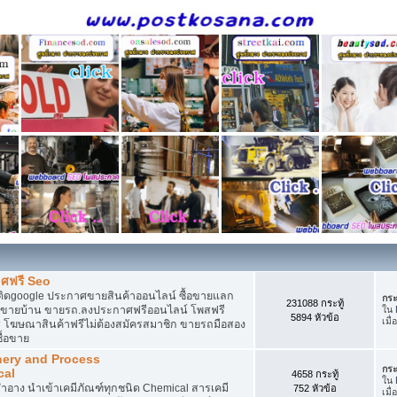
ศฟรี Seo
ติดgoogle ประกาศขายสินค้าออนไลน์ ซื้อขายแลก
กระ
231088 กระทู้
กาศขายบ้าน ขายรถ.ลงประกาศฟรีออนไลน์ โพสฟรี
ใน
5894 หัวข้อ
เมื่
 โฆษณาสินค้าฟรีไม่ต้องสมัครสมาชิก ขายรถมือสอง
ื้อขาย
nery and Process
กระ
cal
4658 กระทู้
ใน
อาง นำเข้าเคมีภัณฑ์ทุกชนิด Chemical สารเคมี
752 หัวข้อ
เมื่