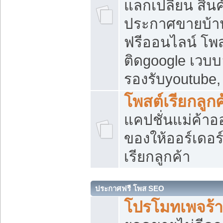
แลกเปลี่ยน สิน
ประกาศขายบ้า
ฟรีออนไลน์ โพส
ติดgoogle เวบบ
รองรับyoutube
โพสต์เรียกลูกค
แคปชั่นแม่ค้าอ
ของให้ออร์เดอร์
เรียกลูกค้า
ประกาศฟรี โพส SEO
โปรโมทเพจร้า