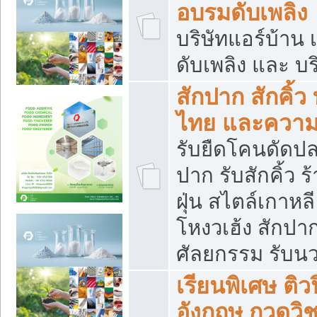
อบรมดับเพลิง
บริษัทแอร์บ้าน 
ดับเพลิง และ บร
สักปาก สักคิ้
ไทย และควา
รับยืดโคนดัดปลา
ปาก รับสักคิ้ว ร
ฝุ่น สไตล์เกาห
โหงวเฮ้ง สักปา
ศัลยกรรม รับน
เรียนพิเศษ ติ
อังกฤษ กวดวิ