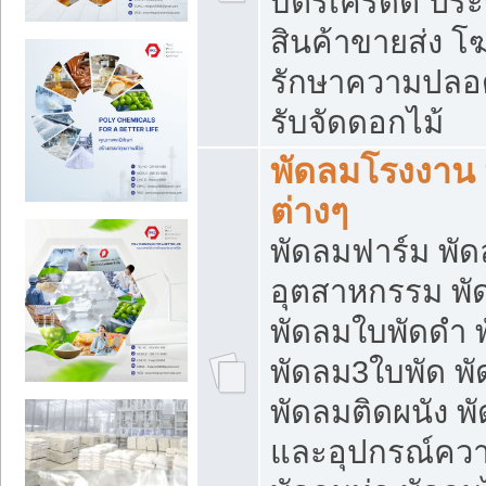
บัตรเครดิต ประก
สินค้าขายส่ง โฆ
รักษาความปลอดภั
รับจัดดอกไม้
พัดลมโรงงาน พ
ต่างๆ
พัดลมฟาร์ม พั
อุตสาหกรรม พั
พัดลมใบพัดดำ 
พัดลม3ใบพัด 
พัดลมติดผนัง พั
และอุปกรณ์ความ