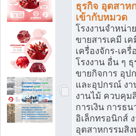
ธุรกิจ อุตสาหก
เข้ากับหมวด
โรงงานจำหน่าย
ขายสารเคมี เค
เครื่องจักร-เครื
โรงงาน อื่น ๆ ธุ
ขายกิจการ อุป
และอุปกรณ์ งา
งานไม้ ควบคุมส
การเงิน การธน
อิเล็กทรอนิกส์ 
อุตสาหกรรมสิงท