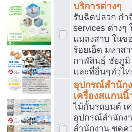
บริการต่างๆ
รับฉีดปลวก กำจ
services ต่างๆ 
แมลงสาบ ในขอน
ร้อยเอ็ด มหาสา
กาฬสินธุ์ ชัยภ
และที่อื่นๆทั่วไ
อุปกรณ์สำนักง
เครื่องสแกนนิ้ว
ไม้กั้นรถยนต์ เค
อุปกรณ์สำนักง
สำนักงาน ชุดคว