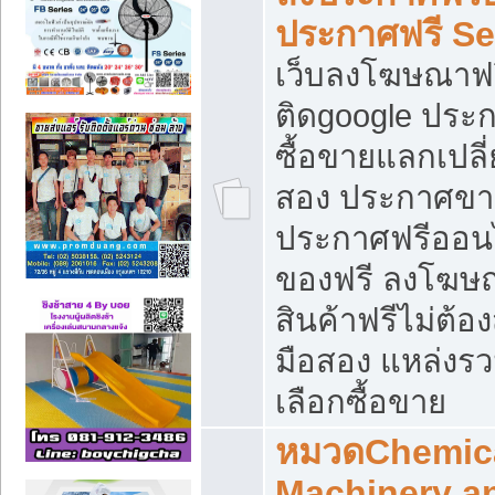
ประกาศฟรี S
เว็บลงโฆษณาฟร
ติดgoogle ประ
ซื้อขายแลกเปลี่
สอง ประกาศขา
ประกาศฟรีออนไ
ของฟรี ลงโฆษ
สินค้าฟรีไม่ต้
มือสอง แหล่งร
เลือกซื้อขาย
หมวดChemica
Machinery a