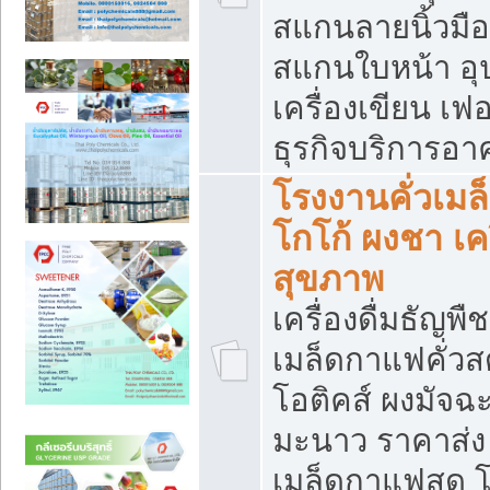
สแกนลายนิ้วมือ 
สแกนใบหน้า อ
เครื่องเขียน เฟ
ธุรกิจบริการอา
โรงงานคั่วเม
โกโก้ ผงชา เค
สุขภาพ
เครื่องดื่มธัญพื
เมล็ดกาแฟคั่วสด
โอติคส์ ผงมัจ
มะนาว ราคาส่
เมล็ดกาแฟสด โ