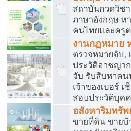
สถาบันกวดวิชา 
ภาษาอังกฤษ หา
คนไทยและครูต่
งานกฏหมาย 
ตรวจหมายจับ, เ
ประวัติอาชญาก
จับ รับสืบหาค
เจ้าของเบอร์ เช
สอบประวัติบุค
อสังหาริมทรัพย
ขายที่ดิน ขาย