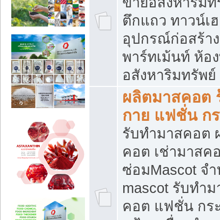
ขายอสังหาริมทร
ตึกแถว ทาวน์เฮาส
อุปกรณ์ก่อสร้าง
พาร์ทเม้นท์ ห้อง
อสังหาริมทรัพย์
ผลิตมาสคอต ร้
กาย แฟชั่น กระ
รับทำมาสคอต ผ
คอต เช่ามาสคอ
ซ่อมMascot จำห
mascot รับทำม
คอต แฟชั่น กระเ