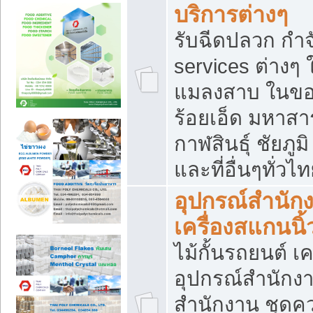
บริการต่างๆ
รับฉีดปลวก กำจ
services ต่างๆ 
แมลงสาบ ในขอน
ร้อยเอ็ด มหาสา
กาฬสินธุ์ ชัยภ
และที่อื่นๆทั่วไ
อุปกรณ์สำนักง
เครื่องสแกนนิ้ว
ไม้กั้นรถยนต์ เค
อุปกรณ์สำนักง
สำนักงาน ชุดคว