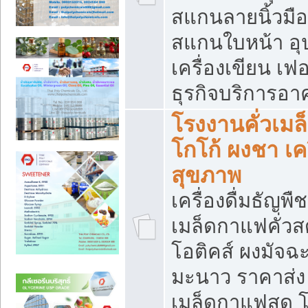
สแกนลายนิ้วมือ 
สแกนใบหน้า อ
เครื่องเขียน เฟ
ธุรกิจบริการอา
โรงงานคั่วเม
โกโก้ ผงชา เค
สุขภาพ
เครื่องดื่มธัญพื
เมล็ดกาแฟคั่วสด
โอติคส์ ผงมัจ
มะนาว ราคาส่
เมล็ดกาแฟสด โ