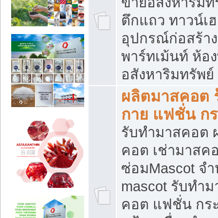
ขายอสังหาริมทร
ตึกแถว ทาวน์เฮาส
อุปกรณ์ก่อสร้าง
พาร์ทเม้นท์ ห้อง
อสังหาริมทรัพย์
ผลิตมาสคอต ร้
กาย แฟชั่น กระ
รับทำมาสคอต ผ
คอต เช่ามาสคอ
ซ่อมMascot จำห
mascot รับทำม
คอต แฟชั่น กระเ