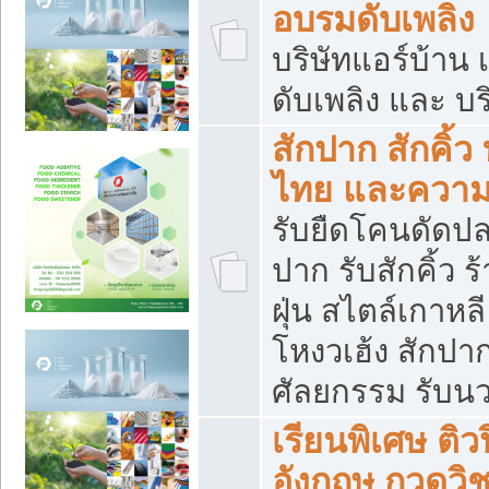
อบรมดับเพลิง
บริษัทแอร์บ้าน 
ดับเพลิง และ บร
สักปาก สักคิ้
ไทย และควา
รับยืดโคนดัดปลา
ปาก รับสักคิ้ว ร
ฝุ่น สไตล์เกาห
โหงวเฮ้ง สักปา
ศัลยกรรม รับน
เรียนพิเศษ ติ
อังกฤษ กวดวิ