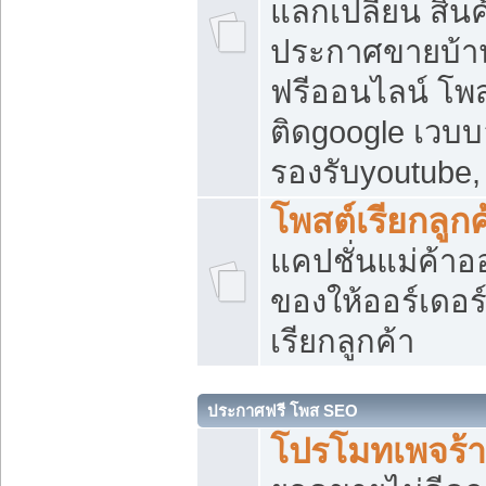
แลกเปลี่ยน สิน
ประกาศขายบ้า
ฟรีออนไลน์ โพส
ติดgoogle เวบบ
รองรับyoutube
โพสต์เรียกลูกค
แคปชั่นแม่ค้าอ
ของให้ออร์เดอร์
เรียกลูกค้า
ประกาศฟรี โพส SEO
โปรโมทเพจร้า