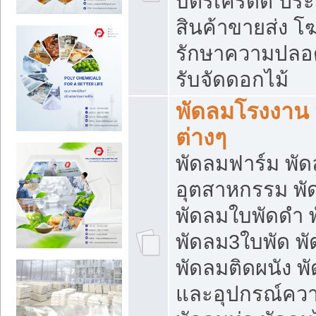
บัตรเครดิต ประก
สินค้าขายส่ง โฆ
รักษาความปลอดภั
รับจัดดอกไม้
พัดลมโรงงาน พ
ต่างๆ
พัดลมฟาร์ม พั
อุตสาหกรรม พั
พัดลมใบพัดดำ 
พัดลม3ใบพัด 
พัดลมติดผนัง พั
และอุปกรณ์ความ