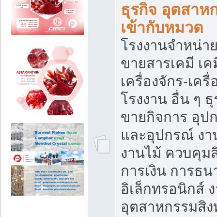
ธุรกิจ อุตสาหก
เข้ากับหมวด
โรงงานจำหน่าย
ขายสารเคมี เค
เครื่องจักร-เครื
โรงงาน อื่น ๆ ธุ
ขายกิจการ อุป
และอุปกรณ์ งา
งานไม้ ควบคุมส
การเงิน การธน
อิเล็กทรอนิกส์ 
อุตสาหกรรมสิงท