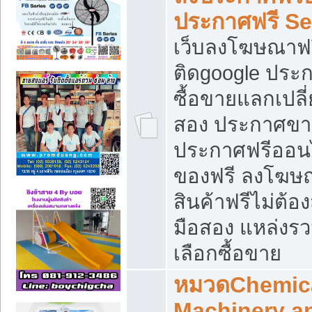
ประกาศฟรี S
เว็บลงโฆษณาฟร
ติดgoogle ประ
ซื้อขายแลกเปลี่
สอง ประกาศขา
ประกาศฟรีออนไ
ของฟรี ลงโฆษ
สินค้าฟรีไม่ต้
มือสอง แหล่งร
เลือกซื้อขาย
หมวดChemica
Machinery a