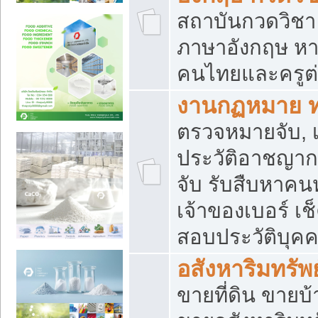
สถาบันกวดวิชา 
ภาษาอังกฤษ หา
คนไทยและครูต่
งานกฏหมาย 
ตรวจหมายจับ, เ
ประวัติอาชญาก
จับ รับสืบหาค
เจ้าของเบอร์ เช
สอบประวัติบุค
อสังหาริมทรัพย
ขายที่ดิน ขาย