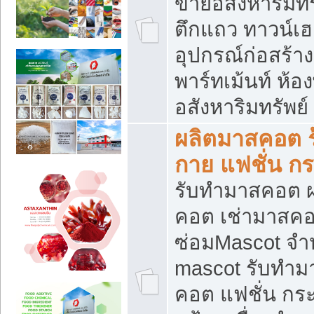
ขายอสังหาริมทร
ตึกแถว ทาวน์เฮาส
อุปกรณ์ก่อสร้าง
พาร์ทเม้นท์ ห้อง
อสังหาริมทรัพย์
ผลิตมาสคอต ร้
กาย แฟชั่น กระ
รับทำมาสคอต ผ
คอต เช่ามาสคอ
ซ่อมMascot จำห
mascot รับทำม
คอต แฟชั่น กระเ