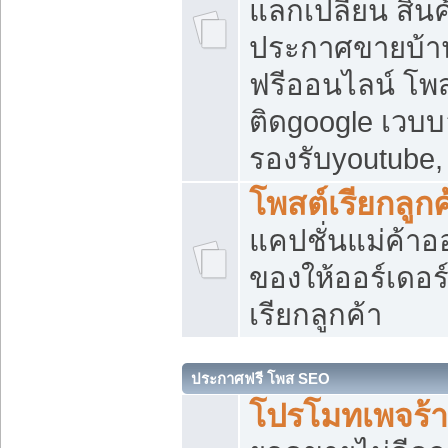
แลกเปลี่ยน สิน
ประกาศขายบ้า
ฟรีออนไลน์ โพส
ติดgoogle เวบบ
รองรับyoutube
โพสต์เรียกลูกค
แคปชั่นแม่ค้าอ
ของให้ออร์เดอร์
เรียกลูกค้า
ประกาศฟรี โพส SEO
โปรโมทเพจร้า