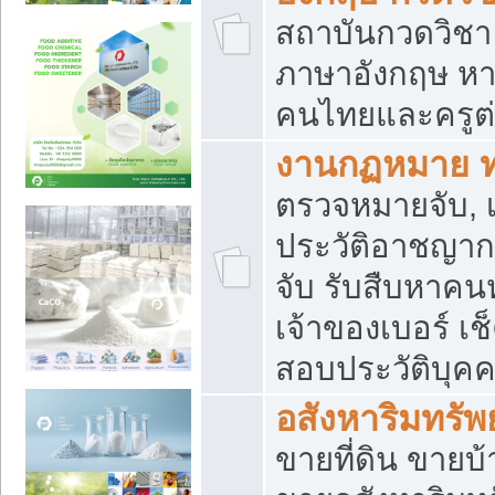
สถาบันกวดวิชา 
ภาษาอังกฤษ หา
คนไทยและครูต่
งานกฏหมาย 
ตรวจหมายจับ, เ
ประวัติอาชญาก
จับ รับสืบหาค
เจ้าของเบอร์ เช
สอบประวัติบุค
อสังหาริมทรัพย
ขายที่ดิน ขาย