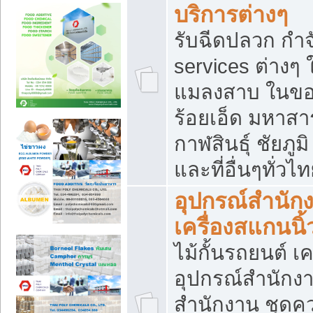
บริการต่างๆ
รับฉีดปลวก กำจ
services ต่างๆ 
แมลงสาบ ในขอน
ร้อยเอ็ด มหาสา
กาฬสินธุ์ ชัยภ
และที่อื่นๆทั่วไ
อุปกรณ์สำนักง
เครื่องสแกนนิ้ว
ไม้กั้นรถยนต์ เค
อุปกรณ์สำนักง
สำนักงาน ชุดคว