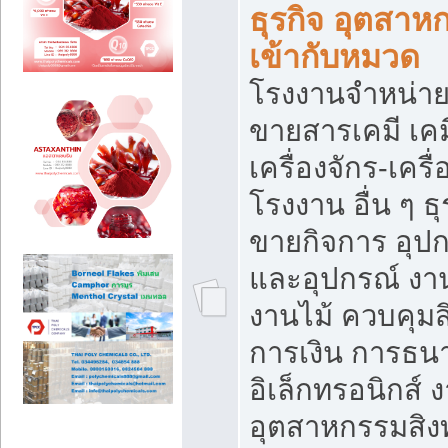
ธุรกิจ อุตสาหก
เข้ากับหมวด
โรงงานจำหน่าย
ขายสารเคมี เค
เครื่องจักร-เครื
โรงงาน อื่น ๆ ธุ
ขายกิจการ อุป
และอุปกรณ์ งา
งานไม้ ควบคุมส
การเงิน การธน
อิเล็กทรอนิกส์ 
อุตสาหกรรมสิงท