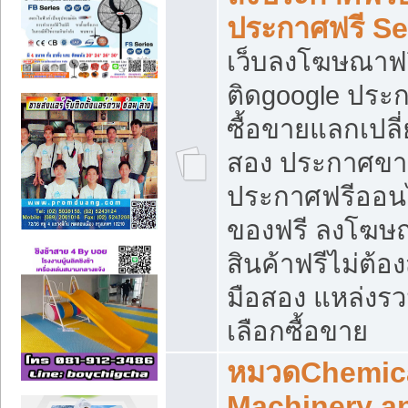
ประกาศฟรี S
เว็บลงโฆษณาฟร
ติดgoogle ประ
ซื้อขายแลกเปลี่
สอง ประกาศขา
ประกาศฟรีออนไ
ของฟรี ลงโฆษ
สินค้าฟรีไม่ต้
มือสอง แหล่งร
เลือกซื้อขาย
หมวดChemica
Machinery a