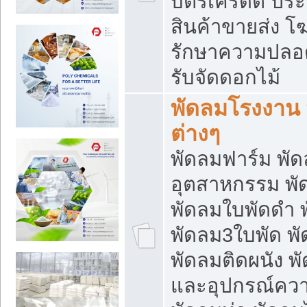
บัตรเครดิต ประก
สินค้าขายส่ง โฆ
รักษาความปลอดภั
รับจัดดอกไม้
พัดลมโรงงาน พ
ต่างๆ
พัดลมฟาร์ม พั
อุตสาหกรรม พั
พัดลมใบพัดดำ 
พัดลม3ใบพัด 
พัดลมติดผนัง พั
และอุปกรณ์ความ