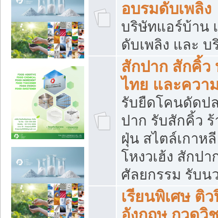
อบรมดับเพลิง
บริษัทแอร์บ้าน 
ดับเพลิง และ บร
สักปาก สักคิ้
ไทย และควา
รับยืดโคนดัดปลา
ปาก รับสักคิ้ว ร
ฝุ่น สไตล์เกาห
โหงวเฮ้ง สักปา
ศัลยกรรม รับน
เรียนพิเศษ ติ
อังกฤษ กวดวิ