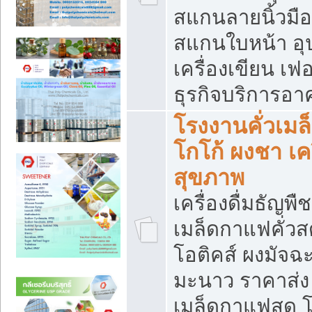
สแกนลายนิ้วมือ 
สแกนใบหน้า อ
เครื่องเขียน เฟ
ธุรกิจบริการอา
โรงงานคั่วเม
โกโก้ ผงชา เค
สุขภาพ
เครื่องดื่มธัญพื
เมล็ดกาแฟคั่วสด
โอติคส์ ผงมัจ
มะนาว ราคาส่
เมล็ดกาแฟสด โ