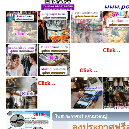
โพสประกาศฟรี ทุกหมวดหมู่
ลงประกาศฟรีอ