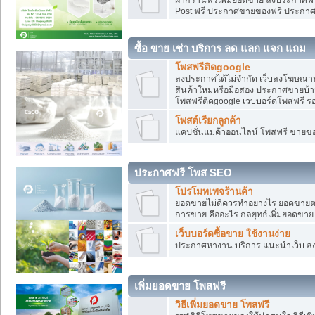
Post ฟรี ประกาศขายของฟรี ประกา
ซื้อ ขาย เช่า บริการ ลด แลก แจก แถม
โพสฟรีติดgoogle
ลงประกาศได้ไม่จำกัด เว็บลงโฆษณาฟ
สินค้าใหม่หรือมือสอง ประกาศขายบ้
โพสฟรีติดgoogle เวบบอร์ดโพสฟรี ร
โพสต์เรียกลูกค้า
แคปชั่นแม่ค้าออนไลน์ โพสฟรี ขายของใ
ประกาศฟรี โพส SEO
โปรโมทเพจร้านค้า
ยอดขายไม่ดีควรทำอย่างไร ยอดขายต
การขาย คืออะไร กลยุทธ์เพิ่มยอดขาย
เว็บบอร์ดซื้อขาย ใช้งานง่าย
ประกาศหางาน บริการ แนะนำเว็บ ล
เพิ่มยอดขาย โพสฟรี
วิธีเพิ่มยอดขาย โพสฟรี