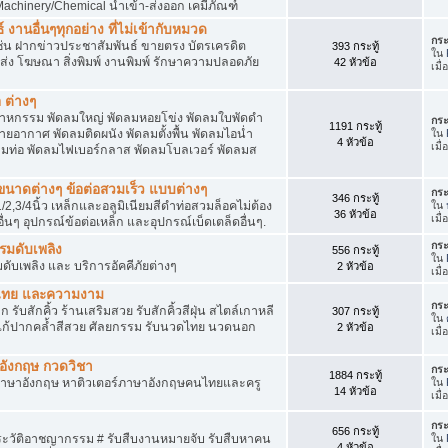
achinery/Chemical นำเข้า-ส่งออก เคมีภัณฑ์
 งานอื่นๆทุกอย่าง ที่ไม่เข้ากับหมวด
กระ
ด เช่น ฝากข่าวประชาสัมพันธ์ ขายตรง บัตรเครดิต
393 กระทู้
ใน
ยส่ง โฆษณา สิ่งพิมพ์ งานพิมพ์ รักษาความปลอดภัย
42 หัวข้อ
เมื
 ต่างๆ
สาหกรรม พัดลมใหญ่ พัดลมหอยโข่ง พัดลมใบพัดดำ
กระ
1191 กระทู้
ยอากาศ พัดลมติดผนัง พัดลมตั้งพื้น พัดลมไอน่ำ
ใน
4 หัวข้อ
เมื
ลมท่อ พัดลมไฟเบอร์กลาส พัดลมโบลเวอร์ พัดลมส
็กขนาดต่างๆ ข้อต่อสวมเร็ว แบบต่างๆ
กระ
346 กระทู้
1/2,3/4นิ้ว เหล็กและอลูมิเนียมสีดำท่อสวมล็อคไม่ต้อง
ใน
36 หัวข้อ
เมื
ื่นๆ อุปกรณ์ข้อต่อเหล็ก และอุปกรณ์เบ็ดเตล็ดอื่นๆ.
กระ
บรมดับเพลิง
556 กระทู้
ใน
มดับเพลิง และ บริการอัคคีภัยต่างๆ
2 หัวข้อ
เมื
วดไทย และความงาม
กระ
 รับสักคิ้ว ร้านเสริมสวย รับสักคิ้วสีฝุ่น สไตล์เกาหลี
307 กระทู้
ใน
แก้ปากคล้ำสีสวย ศัลยกรรม รับนวดไทย นวดนอก
2 หัวข้อ
เมื
าอังกฤษ กวดวิชา
กระ
1884 กระทู้
ภาษาอังกฤษ หาติวเตอร์ภาษาอังกฤษคนไทยและครู
ใน
14 หัวข้อ
เมื
กระ
656 กระทู้
ประวัติอาชญากรรม # รับสืบงานหมายจับ รับสืบหาคน
ใน
4 หัวข้อ