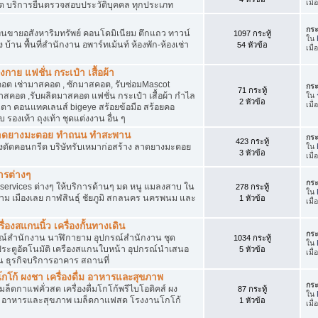
เมื
ัด บริการยื่นตรวจสอบประวัติบุคคล ทุกประเภท
กระ
นขายอสังหาริมทรัพย์ คอนโดมิเนียม ตึกแถว ทาวน์
1097 กระทู้
ใน
าง บ้าน พื้นที่สำนักงาน อพาร์ทเม้นท์ ห้องพัก-ห้องเช่า
54 หัวข้อ
เมื
งกาย แฟชั่น กระเป๋า เสื้อผ้า
อต เช่ามาสคอต , ซักมาสคอต, รับซ่อมMascot
กระ
71 กระทู้
สคอต ,รับผลิตมาสคอต แฟชั่น กระเป๋า เสื้อผ้า กำไล
ใน
2 หัวข้อ
เมื
ว่นตา คอนแทคเลนส์ bigeye สร้อยข้อมือ สร้อยคอ
 รองเท้า ถุงเท้า ชุดแต่งงาน อื่น ๆ
ต ลาดยางมะตอย ทำถนน ทำสะพาน
กระ
423 กระทู้
ื่องตัดคอนกรีต บริษัทรับเหมาก่อสร้าง ลาดยางมะตอย
ใน
3 หัวข้อ
เมื
ารต่างๆ
กระ
services ต่างๆ ให้บริการด้านๆ มด หนู แมลงสาบ ใน
278 กระทู้
ใน
าม เมืองเลย กาฬสินธุ์ ชัยภูมิ สกลนคร นครพนม และ
1 หัวข้อ
เมื
่องสแกนนิ้ว เครื่องกั้นทางเดิน
กระ
ุปกรณ์สำนักงาน นาฬิกายาม อุปกรณ์สำนักงาน ชุด
1034 กระทู้
ใน
 ประตูอัตโนมัติ เครืองสแกนใบหน้า อุปกรณ์นำเสนอ
5 หัวข้อ
เมื
าน ธุรกิจบริการอาคาร สถานที่
โก้ ผงชา เครื่องดื่ม อาหารและสุขภาพ
กระ
ตเมล็ดกาแฟคั่วสด เครื่องดื่มโกโก้พรีไบโอติคส์ ผง
87 กระทู้
ใน
ง อาหารและสุขภาพ เมล็ดกาแฟสด โรงงานโกโก้
1 หัวข้อ
เมื