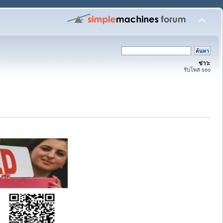
ข่าว:
รับโพส seo