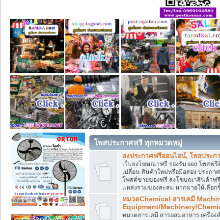
โพสประกาศฟรี ทุกหมวดหมู่
ลงประกาศฟรีออนไลน์, โพสประกา
เว็บลงโฆษณาฟรี รองรับ seo โพสฟรี
เปลี่ยน สินค้าใหม่หรือมือสอง ประ
โพสต์ขายของฟรี ลงโฆษณาสินค้าฟรี
แหล่งรวมของสะสม มากมายให้เลือกซ
หมวดChemical สารเคมี Machi
Equipment/Machinery/Chemi
หมวดสารเคมี สารผสมอาหาร เครื่องสำ