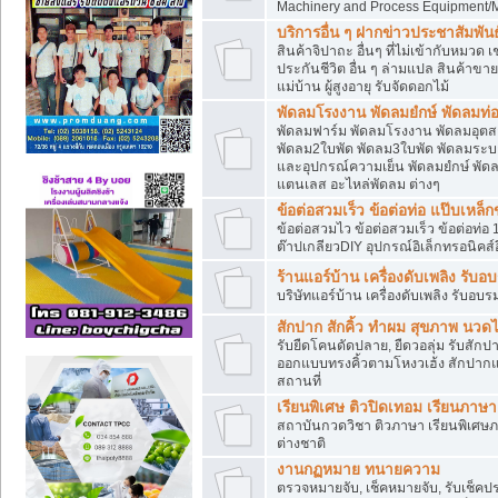
Machinery and Process Equipment/M
บริการอื่น ๆ ฝากข่าวประชาสัมพันธ์
สินค้าจิปาถะ อื่นๆ ที่ไม่เข้ากับหมว
ประกันชีวิต อื่น ๆ ล่ามแปล สินค้าขา
แม่บ้าน ผู้สูงอายุ รับจัดดอกไม้
พัดลมโรงงาน พัดลมยํกษ์ พัดลมท่อ
พัดลมฟาร์ม พัดลมโรงงาน พัดลมอุต
พัดลม2ใบพัด พัดลม3ใบพัด พัดลมระบา
และอุปกรณ์ความเย็น พัดลมยํกษ์ พัด
แตนเลส อะไหล่พัดลม ต่างๆ
ข้อต่อสวมเร็ว ข้อต่อท่อ แป๊บเหล
ข้อต่อสวมไว ข้อต่อสวมเร็ว ข้อต่อท่อ 
ต๊าปเกลียวDIY อุปกรณ์อิเล็กทรอนิคส์อ
ร้านแอร์บ้าน เครื่องดับเพลิง รับอ
บริษัทแอร์บ้าน เครื่องดับเพลิง รับอบร
สักปาก สักคิ้ว ทำผม สุขภาพ น
รับยืดโคนดัดปลาย, ยืดวอลุ่ม รับสักปาก
ออกแบบทรงคิ้วตามโหงวเฮ้ง สักปาก
สถานที่
เรียนพิเศษ ติวปิดเทอม เรียนภาษ
สถาบันกวดวิชา ติวภาษา เรียนพิเศษ
ต่างชาติ
งานกฏหมาย ทนายความ
ตรวจหมายจับ, เช็คหมายจับ, รับเช็ค