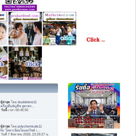
ทู้ล่าสุด
โดย
doubletime11
เครื่องดื่มธัญพืช สูตรพร...
อ
วันนี้
เวลา 00:45:50
ทู้ล่าสุด
โดย
polychemicals11
Re: ไททาเนียมไดออกไซด์ เ...
่อ วันที่ 7 สิงหาคม 2026, 23:29:27 น.