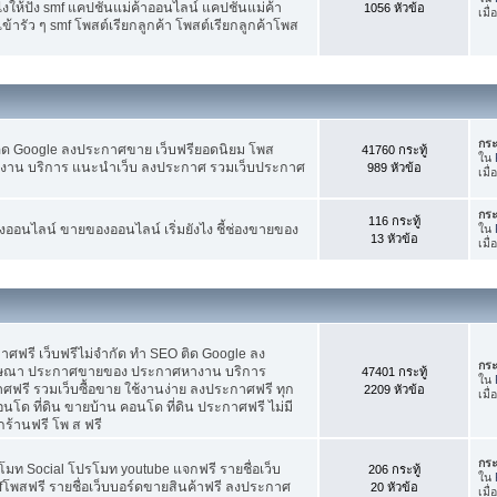
ห้ปัง smf แคปชั่นแม่ค้าออนไลน์ แคปชั่นแม่ค้า
1056 หัวข้อ
เมื
้ารัว ๆ smf โพสต์เรียกลูกค้า โพสต์เรียกลูกค้าโพส
กระ
ติด Google ลงประกาศขาย เว็บฟรียอดนิยม โพส
41760 กระทู้
ใน
น บริการ แนะนำเว็บ ลงประกาศ รวมเว็บประกาศ
989 หัวข้อ
เมื
กระ
116 กระทู้
อนไลน์ ขายของออนไลน์ เริ่มยังไง ชี้ช่องขายของ
ใน
13 หัวข้อ
เมื
ฟรี เว็บฟรีไม่จำกัด ทำ SEO ติด Google ลง
กระ
ฆษณา ประกาศขายของ ประกาศหางาน บริการ
47401 กระทู้
ใน
รี รวมเว็บซื้อขาย ใช้งานง่าย ลงประกาศฟรี ทุก
2209 หัวข้อ
เมื
อนโด ที่ดิน ขายบ้าน คอนโด ที่ดิน ประกาศฟรี ไม่มี
กร้านฟรี โพ ส ฟรี
กระ
โมท Social โปรโมท youtube แจกฟรี รายชื่อเว็บ
206 กระทู้
ใน
fโพสฟรี รายชื่อเว็บบอร์ดขายสินค้าฟรี ลงประกาศ
20 หัวข้อ
เมื