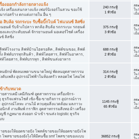
เครื่องออกกำลังกายกลางแจ้ง
กระ
240 กระทู้
จ้ง เครื่องเล่นกลางแจ้ง เฟอร์นิเจอร์ในสวน ของใช้
ใน
1 หัวข้อ
เมื
มาก่อสร้าง ตกแต่งภายใน อื่น ๆ
ิบล้อ รถกระบะ รับซื้อบิ๊กไบค์ ไฟแนนซ์ ลิสซิ่ง
กระ
รยานยนต์ รับจ้างไปลาว หกล้อ สิบล้อ รถกระบะ รถยนต์
375 กระทู้
ใน
สียงและประดับยนต์ จักรยานยนต์ มอเตอร์ไซต์ เครื่อง
3 หัวข้อ
เมื
์ ลิสซิ่ง
กระ
 ลิฟท์โรงงาน ลิฟท์บ้านไฮดรอลิค , ลิฟต์ขนของ, ลิฟต์
688 กระทู้
ใน
ั้ง ลิฟต์บรรทุกสินค้า , ลิฟท์โดยสาร, ลิฟท์ในอาคาร,
2 หัวข้อ
เมื
ท์โดยสาร, ลิฟท์บรรทุก , ลิฟท์ขนส่งอาหาร
กระ
ๆ พัดลมยักษ์ พัดลมเพดานขนาดใหญ่ พัดลมอุตสาหกรรม
314 กระทู้
ใน
 ถังดับเพลิง อุปกรณ์ไฟฟ้าในห้องครัว หลอดไฟ โคมไฟ
2 หัวข้อ
เมื
่เข้ากับหมวด
สารเคมี เคมีภัณฑ์ อุตสาหกรรม เครื่องจักร-
น ๆ ธุรกิจแฟรนไชส์ เซ้ง-ซื้อ-ขายกิจการ อุปกรณ์การ
กระ
1145 กระทู้
อุปกรณ์โลหะ งานไม้ ควบคุมสิ่งแวดล้อม มลภาวะ
ใน
65 หัวข้อ
เมื
นิกส์ งานพิมพ์ กราฟิก อุตสาหกรรมสิงทอ ผ้า เครื่อง
ชี กฏหมาย ส่งออก นำเข้า ขนส่ง logistic ธุรกิจ
แบบ
ขายของให้ยอดขายปัง โพสต์ขายของให้ยอดขายปังโพ
กระ
้า โพสขายของยังไงให้มีคนซื้อ smf โพสขายของแบบ
36852 กระทู้
ใน