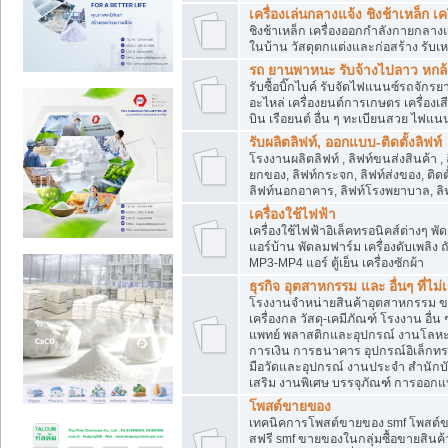
เครื่องเล่นกลางแจ้ง ชิงช้าเหล็ก 
ชิงช้าเหล็ก เครื่องออกกำลังกายกลางแ
ในบ้าน วัสดุตกแต่งและก่อสร้าง รับเห
รถ ยานพาหนะ รับจ้างไปลาว หกล้อ ส
รับซื้อบิ๊กไบค์ รับจัดไฟแนนซ์รถจัก
อะไหล่ เครื่องยนต์การเกษตร เครื่องเ
บิน เรือยนต์ อื่น ๆ ทะเบียนสวย ไฟแนนซ
รับผลิตลิฟท์, ออกแบบ-ติดตั้งลิฟท์
โรงงานผลิตลิฟท์ , ลิฟท์ขนส่งสินค้า ,
ยกของ, ลิฟท์กระจก, ลิฟท์ส่งของ, ติดต
ลิฟท์นอกอาคาร, ลิฟท์โรงพยาบาล, ลิฟ
เครื่องใช้ไฟฟ้า
เครื่องใช้ไฟฟ้าอิเล็คทรอนิคส์ต่าง
แอร์บ้าน พัดลมฟาร์ม เครื่องดับเพลิง
MP3-MP4 แอร์ ตู้เย็น เครื่องซักผ้า
ธุรกิจ อุตสาหกรรม และ อื่นๆ ที่ไม
โรงงานจำหน่ายสินค้าอุตสาหกรรม ขาย
เครื่องกล วัสดุ-เคมีภัณฑ์ โรงงาน อื่
แพทย์ พลาสติกและอุปกรณ์ งานโลหะ 
การเงิน การธนาคาร อุปกรณ์อิเล็กทรอ
มือวัดและอุปกรณ์ งานประจำ สำนักบัญ
เสริม งานพิเศษ บรรจุภัณฑ์ การออก
โพสต์ขายของ
เทคนิคการโพสต์ขายของ smf โพสต์
สฟรี smf ขายของในกลุ่มซื้อขายสินค