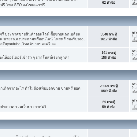
62 หัวข้อ
เมื
ศฟรี โพส SEO ลงโฆษณาฟรี
กระ
รี ประกาศขายสินค้าออนไลน์ ซื้อขายแลกเปลี่ยน
3546 กระทู้
ใน
าน ขายรถ.ลงประกาศฟรีออนไลน์ โพสฟรี รองรับseo,
1617 หัวข้อ
เมื
องรับyoutube, โพสต์ขายของฟรี ลง
กระ
191 กระทู้
ใน
ห้ออร์เดอร์เข้ารัว ๆ smf โพสต์เรียกลูกค้า
158 หัวข้อ
เมื
กระ
26569 กระทู้
กเกิดจากอะไร ทำไมต้องเพิ่มยอดขาย ขายฟรี ยอด
ใน
1809 หัวข้อ
เมื
กระ
59 กระทู้
ใน
งประกาศ รวมเว็บประกาศฟรี
59 หัวข้อ
เมื