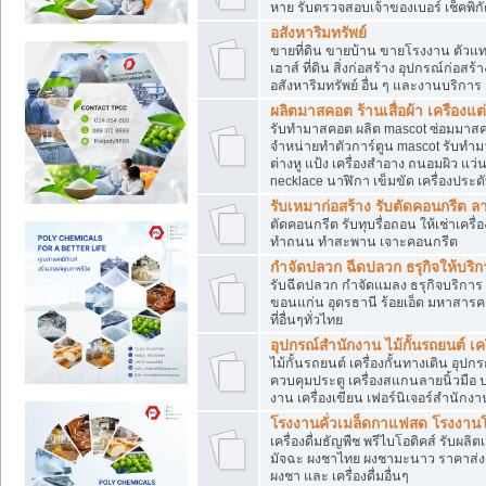
หาย รับตรวจสอบเจ้าของเบอร์ เช็คพิก
อสังหาริมทรัพย์
ขายที่ดิน ขายบ้าน ขายโรงงาน ตัวแท
เฮาส์ ที่ดิน สิ่งก่อสร้าง อุปกรณ์ก่อสร้
อสังหาริมทรัพย์ อื่น ๆ และงานบริการ
ผลิตมาสคอต ร้านเสื่อผ้า เครืองแต่
รับทำมาสคอต ผลิต mascot ซ่อมมาสค
จำหน่ายทำตัวการ์ตูน mascot รับทำมา
ต่างหู แป้ง เครื่องสำอาง ถนอมผิว แ
necklace นาฬิกา เข็มขัด เครื่องประดับ
รับเหมาก่อสร้าง รับตัดคอนกรี
ตัดคอนกรีต รับทุบรื่อถอน ให้เช่าเคร
ทำถนน ทำสะพาน เจาะคอนกรีต
กำจัดปลวก ฉีดปลวก ธรุกิจให้บริก
รับฉีดปลวก กำจัดแมลง ธรุกิจบริการ 
ขอนแก่น อุดรธานี ร้อยเอ็ด มหาสารค
ที่อื่นๆทั่วไทย
อุปกรณ์สำนักงาน ไม้กั้นรถยนต์ เครื
ไม้กั้นรถยนต์ เครื่องกั้นทางเดิน อ
ควบคุมประตู เครื่องสแกนลายนิ้วมือ
งาน เครื่องเขียน เฟอร์นิเจอร์สำนักง
โรงงานคั่วเมล็ดกาแฟสด โรงงานโก
เครื่องดื่มธัญพืช พรีไบโอติคส์ รับผลิ
มัจฉะ ผงชาไทย ผงชามะนาว ราคาส่
ผงชา และ เครื่องดื่มอื่นๆ