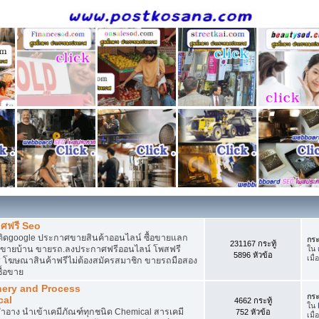
ศฟรี Seo
ติดgoogle ประกาศขายสินค้าออนไลน์ ซื้อขายแลก
กระ
231167 กระทู้
กาศขายบ้าน ขายรถ.ลงประกาศฟรีออนไลน์ โพสฟรี
ใน
5896 หัวข้อ
เมื่
 โฆษณาสินค้าฟรีไม่ต้องสมัครสมาชิก ขายรถมือสอง
ื้อขาย
nery and Process
กระ
cal
4662 กระทู้
ใน
อาง นำเข้าเคมีภัณฑ์ทุกชนิด Chemical สารเคมี
752 หัวข้อ
เมื