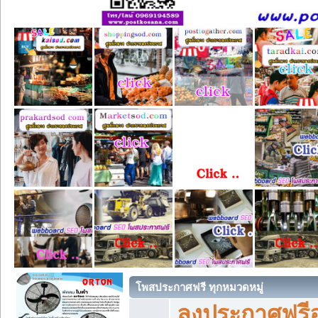
โพสประกาศฟรี ทุกหมวดหมู่
ลงประกาศฟรีอ