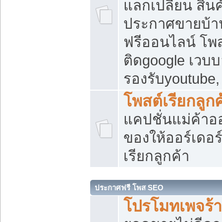
แลกเปลี่ยน สิน
ประกาศขายบ้า
ฟรีออนไลน์ โพส
ติดgoogle เวบบ
รองรับyoutube
โพสต์เรียกลูกค
แคปชั่นแม่ค้าอ
ของให้ออร์เดอร์
เรียกลูกค้า
ประกาศฟรี โพส SEO
โปรโมทเพจร้า