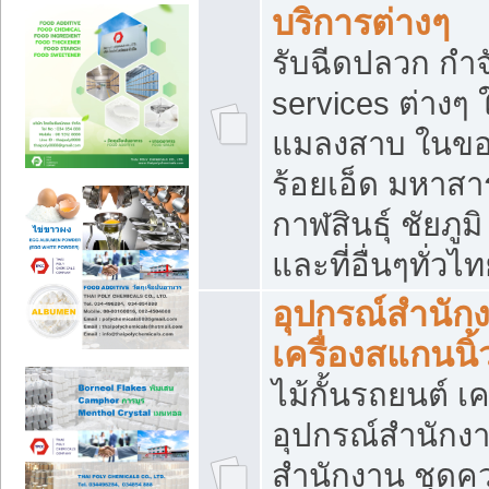
บริการต่างๆ
รับฉีดปลวก กำจ
services ต่างๆ 
แมลงสาบ ในขอน
ร้อยเอ็ด มหาสา
กาฬสินธุ์ ชัยภ
และที่อื่นๆทั่วไ
อุปกรณ์สำนักง
เครื่องสแกนนิ้ว
ไม้กั้นรถยนต์ เค
อุปกรณ์สำนักง
สำนักงาน ชุดคว