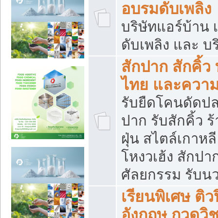
อบรมดับเพลิง
บริษัทแอร์บ้าน 
ดับเพลิง และ บร
สักปาก สักคิ้
ไทย และควา
รับยืดโคนดัดปลา
ปาก รับสักคิ้ว ร
ฝุ่น สไตล์เกาห
โหงวเฮ้ง สักปา
ศัลยกรรม รับน
เรียนพิเศษ ติ
อังกฤษ กวดวิ