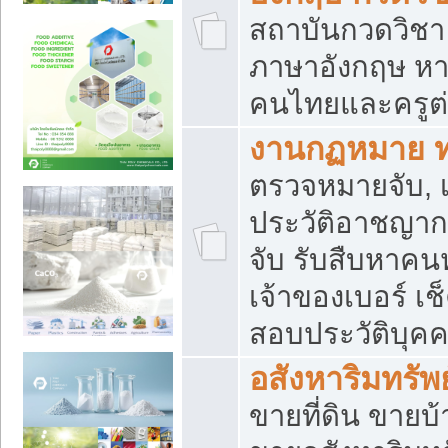
สถาบันกวดวิชา 
ภาษาอังกฤษ หา
คนไทยและครูต่
งานกฏหมาย 
ตรวจหมายจับ, เ
ประวัติอาชญาก
จับ รับสืบหาค
เจ้าของเบอร์ เช
สอบประวัติบุค
อสังหาริมทรัพย
ขายที่ดิน ขาย