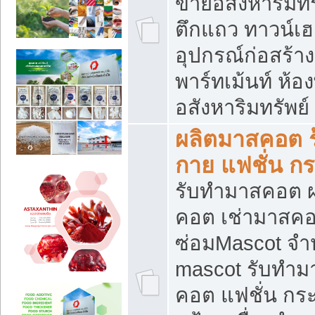
ขายอสังหาริมทร
ตึกแถว ทาวน์เฮาส
อุปกรณ์ก่อสร้าง
พาร์ทเม้นท์ ห้อง
อสังหาริมทรัพย์
ผลิตมาสคอต ร้
กาย แฟชั่น กระ
รับทำมาสคอต ผ
คอต เช่ามาสคอ
ซ่อมMascot จำห
mascot รับทำม
คอต แฟชั่น กระเ