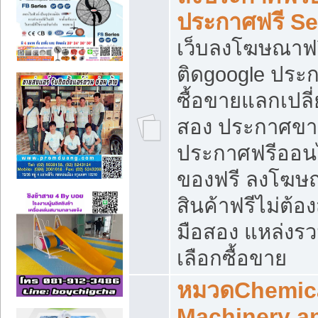
ประกาศฟรี S
เว็บลงโฆษณาฟร
ติดgoogle ประ
ซื้อขายแลกเปลี่
สอง ประกาศขา
ประกาศฟรีออนไ
ของฟรี ลงโฆษ
สินค้าฟรีไม่ต้
มือสอง แหล่งร
เลือกซื้อขาย
หมวดChemica
Machinery a