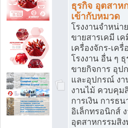
ธุรกิจ อุตสาหก
เข้ากับหมวด
โรงงานจำหน่าย
ขายสารเคมี เค
เครื่องจักร-เครื
โรงงาน อื่น ๆ ธุ
ขายกิจการ อุป
และอุปกรณ์ งา
งานไม้ ควบคุมส
การเงิน การธน
อิเล็กทรอนิกส์ 
อุตสาหกรรมสิงท