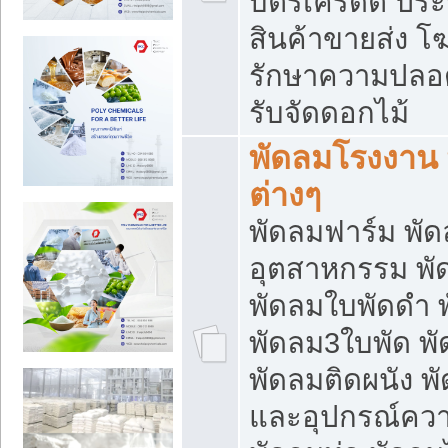
บัตรเครดิต ประก
สินค้าขายส่ง โฆ
รักษาความปลอดภั
รับจัดดอกไม้
พัดลมโรงงาน พ
ต่างๆ
พัดลมฟาร์ม พั
อุตสาหกรรม พั
พัดลมใบพัดดำ 
พัดลม3ใบพัด 
พัดลมติดผนัง พั
และอุปกรณ์ความ