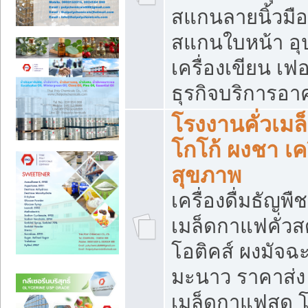
สแกนลายนิ้วมือ 
สแกนใบหน้า อ
เครื่องเขียน เฟ
ธุรกิจบริการอา
โรงงานคั่วเม
โกโก้ ผงชา เค
สุขภาพ
เครื่องดื่มธัญพื
เมล็ดกาแฟคั่วสด
โอติคส์ ผงมัจ
มะนาว ราคาส่
เมล็ดกาแฟสด โ