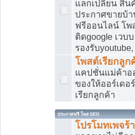
แลกเปลี่ยน สิน
ประกาศขายบ้า
ฟรีออนไลน์ โพส
ติดgoogle เวบบ
รองรับyoutube
โพสต์เรียกลูกค
แคปชั่นแม่ค้าอ
ของให้ออร์เดอร์
เรียกลูกค้า
ประกาศฟรี โพส SEO
โปรโมทเพจร้า