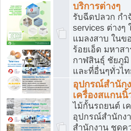
บริการต่างๆ
รับฉีดปลวก กำจ
services ต่างๆ 
แมลงสาบ ในขอน
ร้อยเอ็ด มหาสา
กาฬสินธุ์ ชัยภ
และที่อื่นๆทั่วไ
อุปกรณ์สำนักง
เครื่องสแกนนิ้ว
ไม้กั้นรถยนต์ เค
อุปกรณ์สำนักง
สำนักงาน ชุดคว