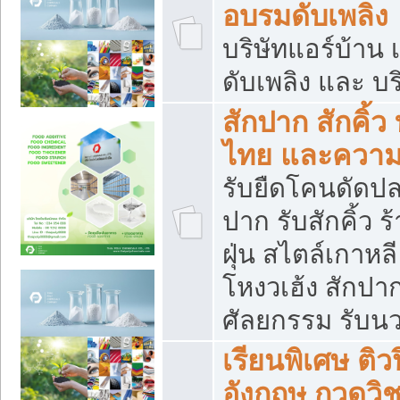
อบรมดับเพลิง
บริษัทแอร์บ้าน 
ดับเพลิง และ บร
สักปาก สักคิ้
ไทย และควา
รับยืดโคนดัดปลา
ปาก รับสักคิ้ว ร
ฝุ่น สไตล์เกาห
โหงวเฮ้ง สักปา
ศัลยกรรม รับน
เรียนพิเศษ ติ
อังกฤษ กวดวิ