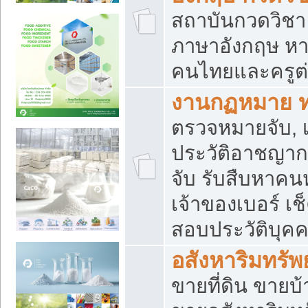
สถาบันกวดวิชา 
ภาษาอังกฤษ หา
คนไทยและครูต่
งานกฏหมาย 
ตรวจหมายจับ, เ
ประวัติอาชญาก
จับ รับสืบหาค
เจ้าของเบอร์ เช
สอบประวัติบุค
อสังหาริมทรัพย
ขายที่ดิน ขาย