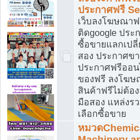
ประกาศฟรี S
เว็บลงโฆษณาฟร
ติดgoogle ประ
ซื้อขายแลกเปลี่
สอง ประกาศขา
ประกาศฟรีออนไ
ของฟรี ลงโฆษ
สินค้าฟรีไม่ต้
มือสอง แหล่งร
เลือกซื้อขาย
หมวดChemica
Machinery a