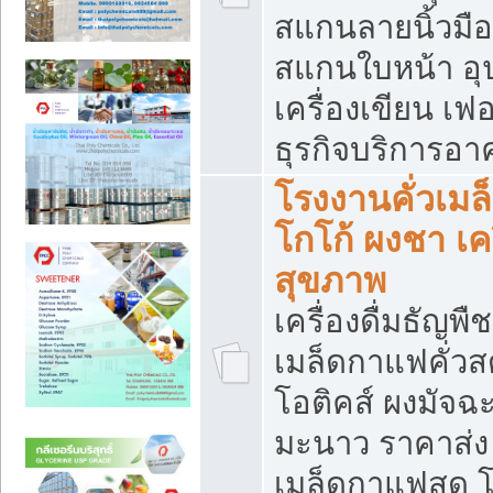
สแกนลายนิ้วมือ 
สแกนใบหน้า อ
เครื่องเขียน เฟ
ธุรกิจบริการอา
โรงงานคั่วเม
โกโก้ ผงชา เค
สุขภาพ
เครื่องดื่มธัญพื
เมล็ดกาแฟคั่วสด
โอติคส์ ผงมัจ
มะนาว ราคาส่
เมล็ดกาแฟสด โ