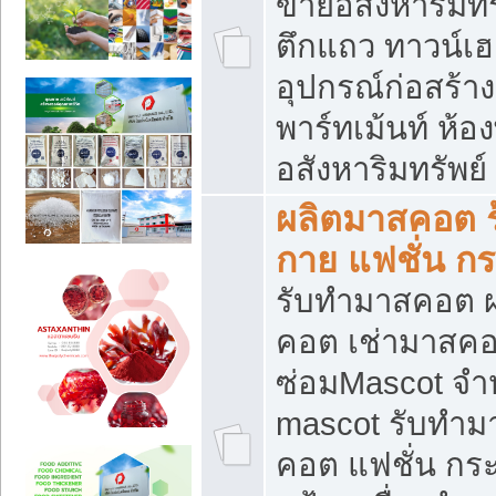
ขายอสังหาริมทร
ตึกแถว ทาวน์เฮาส
อุปกรณ์ก่อสร้าง
พาร์ทเม้นท์ ห้อง
อสังหาริมทรัพย์
ผลิตมาสคอต ร้
กาย แฟชั่น กระ
รับทำมาสคอต ผ
คอต เช่ามาสคอ
ซ่อมMascot จำห
mascot รับทำม
คอต แฟชั่น กระเ