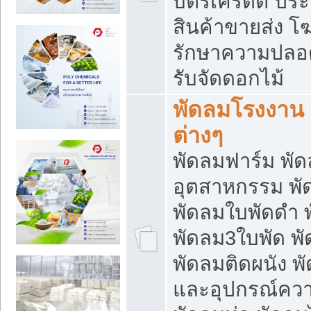
บัตรเครดิต ประก
สินค้าขายส่ง โฆ
รักษาความปลอดภั
รับจัดดอกไม้
พัดลมโรงงาน พ
ต่างๆ
พัดลมฟาร์ม พั
อุตสาหกรรม พั
พัดลมใบพัดดำ 
พัดลม3ใบพัด 
พัดลมติดผนัง พั
และอุปกรณ์ความ