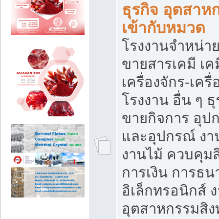
ธุรกิจ อุตสาหก
เข้ากับหมวด
โรงงานจำหน่าย
ขายสารเคมี เค
เครื่องจักร-เครื
โรงงาน อื่น ๆ ธุ
ขายกิจการ อุป
และอุปกรณ์ งา
งานไม้ ควบคุมส
การเงิน การธน
อิเล็กทรอนิกส์ 
อุตสาหกรรมสิงท