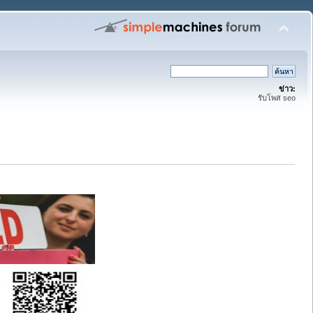
ข่าว:
รับโพส seo