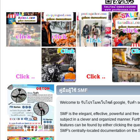
คู่มือผู้ใช้ SMF
Welcome to รับโปรโมทเว็บไซต์ google, รับทำ 
SMF is the elegant, effective, powerful and free
subject in a clever and organized manner. Furt
features can be found by either clicking the ques
SMF's centrally-located documentation on the Si