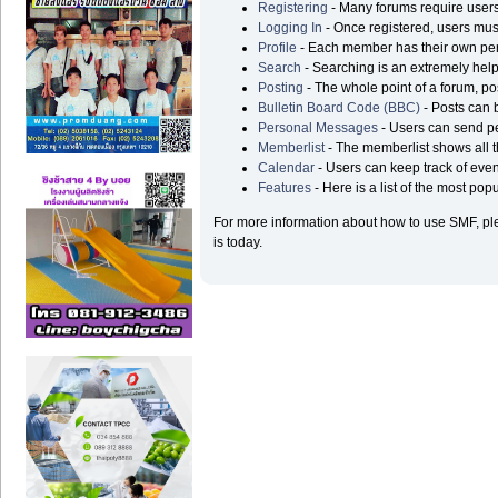
Registering
- Many forums require users t
Logging In
- Once registered, users must
Profile
- Each member has their own pers
Search
- Searching is an extremely helpf
Posting
- The whole point of a forum, po
Bulletin Board Code (BBC)
- Posts can b
Personal Messages
- Users can send p
Memberlist
- The memberlist shows all 
Calendar
- Users can keep track of even
Features
- Here is a list of the most pop
For more information about how to use SMF, p
is today.