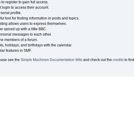
o register to gain full access.
 login to access their account.
onal profile.
ul tool for finding information in posts and topics.
sting allows users to express themselves.
e spiced up with a little BBC.
ersonal messages to each other.
the members of a forum.
ts, holidays, and birthdays with the calendar.
ular features in SMF.
lease see the
Simple Machines Documentation Wiki
and check out the
credits
to fin