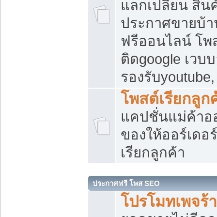
แลกเปลี่ยน สิน
ประกาศขายบ้า
ฟรีออนไลน์ โพส
ติดgoogle เวบบ
รองรับyoutube
โพสต์เรียกลูกค
แคปชั่นแม่ค้าอ
ของให้ออร์เดอร์
เรียกลูกค้า
ประกาศฟรี โพส SEO
โปรโมทเพจร้า