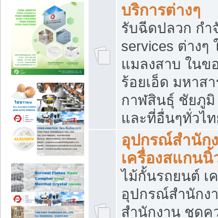
บริการต่างๆ
รับฉีดปลวก กำจ
services ต่างๆ 
แมลงสาบ ในขอน
ร้อยเอ็ด มหาสา
กาฬสินธุ์ ชัยภ
และที่อื่นๆทั่วไ
อุปกรณ์สำนักง
เครื่องสแกนนิ้ว
ไม้กั้นรถยนต์ เค
อุปกรณ์สำนักง
สำนักงาน ชุดคว