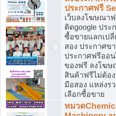
ประกาศฟรี S
เว็บลงโฆษณาฟร
ติดgoogle ประ
ซื้อขายแลกเปลี่
สอง ประกาศขา
ประกาศฟรีออนไ
ของฟรี ลงโฆษ
สินค้าฟรีไม่ต้
มือสอง แหล่งร
เลือกซื้อขาย
หมวดChemica
Machinery a