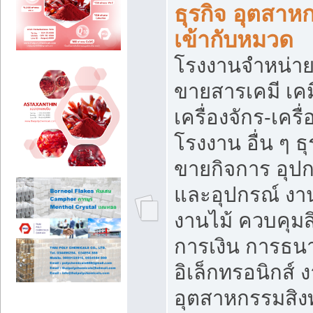
ธุรกิจ อุตสาหก
เข้ากับหมวด
โรงงานจำหน่าย
ขายสารเคมี เค
เครื่องจักร-เครื
โรงงาน อื่น ๆ ธุ
ขายกิจการ อุป
และอุปกรณ์ งา
งานไม้ ควบคุมส
การเงิน การธน
อิเล็กทรอนิกส์ 
อุตสาหกรรมสิงท