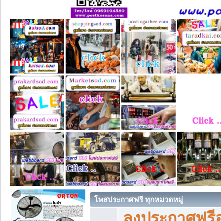
โพสประกาศฟรี ทุกหมวดหมู่
ลงประกาศฟรีอ