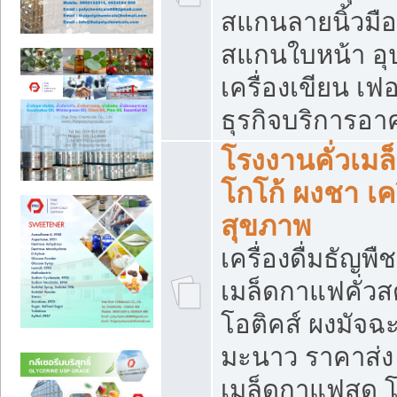
สแกนลายนิ้วมือ 
สแกนใบหน้า อ
เครื่องเขียน เฟ
ธุรกิจบริการอา
โรงงานคั่วเม
โกโก้ ผงชา เค
สุขภาพ
เครื่องดื่มธัญพื
เมล็ดกาแฟคั่วสด
โอติคส์ ผงมัจ
มะนาว ราคาส่
เมล็ดกาแฟสด โ