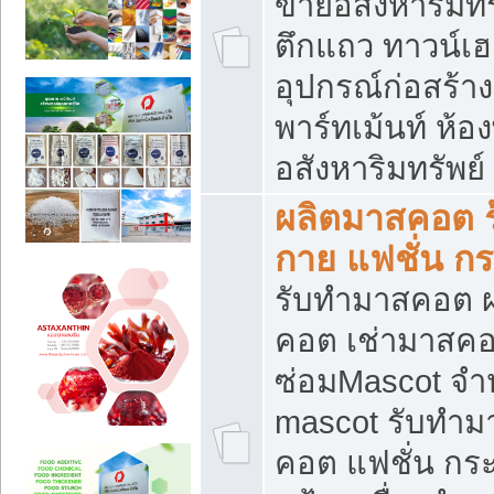
ขายอสังหาริมทร
ตึกแถว ทาวน์เฮาส
อุปกรณ์ก่อสร้าง
พาร์ทเม้นท์ ห้อง
อสังหาริมทรัพย์
ผลิตมาสคอต ร้
กาย แฟชั่น กระ
รับทำมาสคอต ผ
คอต เช่ามาสคอ
ซ่อมMascot จำห
mascot รับทำม
คอต แฟชั่น กระเ