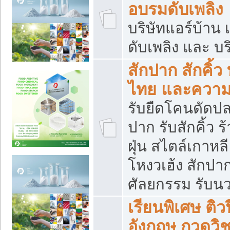
อบรมดับเพลิง
บริษัทแอร์บ้าน 
ดับเพลิง และ บร
สักปาก สักคิ้
ไทย และควา
รับยืดโคนดัดปลา
ปาก รับสักคิ้ว ร
ฝุ่น สไตล์เกาห
โหงวเฮ้ง สักปา
ศัลยกรรม รับน
เรียนพิเศษ ติ
อังกฤษ กวดวิ