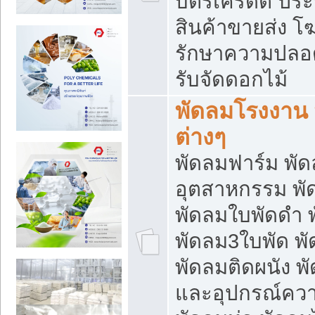
บัตรเครดิต ประก
สินค้าขายส่ง โฆ
รักษาความปลอดภั
รับจัดดอกไม้
พัดลมโรงงาน พ
ต่างๆ
พัดลมฟาร์ม พั
อุตสาหกรรม พั
พัดลมใบพัดดำ 
พัดลม3ใบพัด 
พัดลมติดผนัง พั
และอุปกรณ์ความ