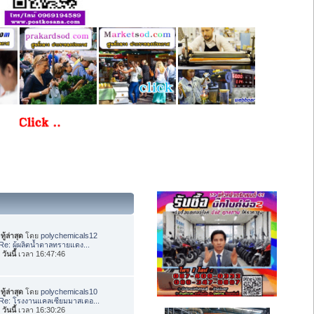
ทู้ล่าสุด
โดย
polychemicals12
Re: ผู้ผลิตน้ำตาลทรายแดง...
อ
วันนี้
เวลา 16:47:46
ทู้ล่าสุด
โดย
polychemicals10
Re: โรงงานแคลเซียมมาสเตอ...
อ
วันนี้
เวลา 16:30:26