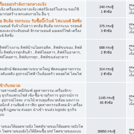
เครื่องออกกำลังกายกลางแจ้ง
กระ
240 กระทู้
จ้ง เครื่องเล่นกลางแจ้ง เฟอร์นิเจอร์ในสวน ของใช้
ใน
1 หัวข้อ
เมื
มาก่อสร้าง ตกแต่งภายใน อื่น ๆ
ิบล้อ รถกระบะ รับซื้อบิ๊กไบค์ ไฟแนนซ์ ลิสซิ่ง
กระ
รยานยนต์ รับจ้างไปลาว หกล้อ สิบล้อ รถกระบะ รถยนต์
375 กระทู้
ใน
สียงและประดับยนต์ จักรยานยนต์ มอเตอร์ไซต์ เครื่อง
3 หัวข้อ
เมื
์ ลิสซิ่ง
กระ
 ลิฟท์โรงงาน ลิฟท์บ้านไฮดรอลิค , ลิฟต์ขนของ, ลิฟต์
688 กระทู้
ใน
ั้ง ลิฟต์บรรทุกสินค้า , ลิฟท์โดยสาร, ลิฟท์ในอาคาร,
2 หัวข้อ
เมื
ท์โดยสาร, ลิฟท์บรรทุก , ลิฟท์ขนส่งอาหาร
กระ
ๆ พัดลมยักษ์ พัดลมเพดานขนาดใหญ่ พัดลมอุตสาหกรรม
314 กระทู้
ใน
 ถังดับเพลิง อุปกรณ์ไฟฟ้าในห้องครัว หลอดไฟ โคมไฟ
2 หัวข้อ
เมื
่เข้ากับหมวด
สารเคมี เคมีภัณฑ์ อุตสาหกรรม เครื่องจักร-
น ๆ ธุรกิจแฟรนไชส์ เซ้ง-ซื้อ-ขายกิจการ อุปกรณ์การ
กระ
1145 กระทู้
อุปกรณ์โลหะ งานไม้ ควบคุมสิ่งแวดล้อม มลภาวะ
ใน
65 หัวข้อ
เมื
นิกส์ งานพิมพ์ กราฟิก อุตสาหกรรมสิงทอ ผ้า เครื่อง
ชี กฏหมาย ส่งออก นำเข้า ขนส่ง logistic ธุรกิจ
แบบ
ขายของให้ยอดขายปัง โพสต์ขายของให้ยอดขายปังโพ
กระ
้า โพสขายของยังไงให้มีคนซื้อ smf โพสขายของแบบ
36850 กระทู้
ใน