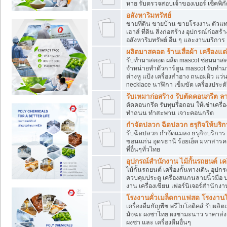
หาย รับตรวจสอบเจ้าของเบอร์ เช็คพิก
อสังหาริมทรัพย์
ขายที่ดิน ขายบ้าน ขายโรงงาน ตัวแท
เฮาส์ ที่ดิน สิ่งก่อสร้าง อุปกรณ์ก่อสร้
อสังหาริมทรัพย์ อื่น ๆ และงานบริการ
ผลิตมาสคอต ร้านเสื่อผ้า เครืองแต่
รับทำมาสคอต ผลิต mascot ซ่อมมาสค
จำหน่ายทำตัวการ์ตูน mascot รับทำมา
ต่างหู แป้ง เครื่องสำอาง ถนอมผิว แ
necklace นาฬิกา เข็มขัด เครื่องประดับ
รับเหมาก่อสร้าง รับตัดคอนกรี
ตัดคอนกรีต รับทุบรื่อถอน ให้เช่าเคร
ทำถนน ทำสะพาน เจาะคอนกรีต
กำจัดปลวก ฉีดปลวก ธรุกิจให้บริก
รับฉีดปลวก กำจัดแมลง ธรุกิจบริการ 
ขอนแก่น อุดรธานี ร้อยเอ็ด มหาสารค
ที่อื่นๆทั่วไทย
อุปกรณ์สำนักงาน ไม้กั้นรถยนต์ เครื
ไม้กั้นรถยนต์ เครื่องกั้นทางเดิน อ
ควบคุมประตู เครื่องสแกนลายนิ้วมือ
งาน เครื่องเขียน เฟอร์นิเจอร์สำนักง
โรงงานคั่วเมล็ดกาแฟสด โรงงานโก
เครื่องดื่มธัญพืช พรีไบโอติคส์ รับผลิ
มัจฉะ ผงชาไทย ผงชามะนาว ราคาส่
ผงชา และ เครื่องดื่มอื่นๆ