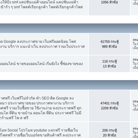
ห้ปัง smf แคปชั่นแม่ค้าออนไลน์ แคปชั่นแม่ค้า
1056 หัวข้อ
เมื
้ารัว ๆ smf โพสต์เรียกลูกค้า โพสต์เรียกลูกค้าโพส
กระ
ติด Google ลงประกาศขาย เว็บฟรียอดนิยม โพส
41759 กระทู้
ใน
น บริการ แนะนำเว็บ ลงประกาศ รวมเว็บประกาศ
989 หัวข้อ
เมื่
กระ
116 กระทู้
อนไลน์ ขายของออนไลน์ เริ่มยังไง ชี้ช่องขายของ
ใน
13 หัวข้อ
เมื่
ฟรี เว็บฟรีไม่จำกัด ทำ SEO ติด Google ลง
กระ
ฆษณา ประกาศขายของ ประกาศหางาน บริการ
47401 กระทู้
ใน
รี รวมเว็บซื้อขาย ใช้งานง่าย ลงประกาศฟรี ทุก
2209 หัวข้อ
เมื
อนโด ที่ดิน ขายบ้าน คอนโด ที่ดิน ประกาศฟรี ไม่มี
กร้านฟรี โพ ส ฟรี
กระ
โมท Social โปรโมท youtube แจกฟรี รายชื่อเว็บ
206 กระทู้
ใน
fโพสฟรี รายชื่อเว็บบอร์ดขายสินค้าฟรี ลงประกาศ
20 หัวข้อ
เมื่