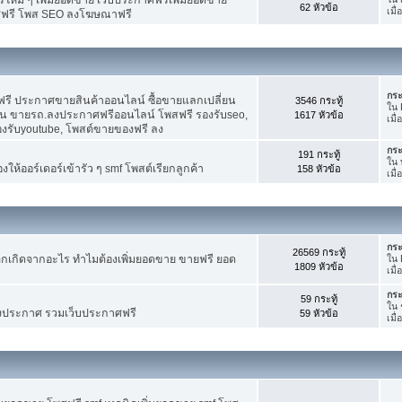
62 หัวข้อ
เมื
ศฟรี โพส SEO ลงโฆษณาฟรี
กระ
รี ประกาศขายสินค้าออนไลน์ ซื้อขายแลกเปลี่ยน
3546 กระทู้
ใน
าน ขายรถ.ลงประกาศฟรีออนไลน์ โพสฟรี รองรับseo,
1617 หัวข้อ
เมื
องรับyoutube, โพสต์ขายของฟรี ลง
กระ
191 กระทู้
ใน
ห้ออร์เดอร์เข้ารัว ๆ smf โพสต์เรียกลูกค้า
158 หัวข้อ
เมื
กระ
26569 กระทู้
กเกิดจากอะไร ทำไมต้องเพิ่มยอดขาย ขายฟรี ยอด
ใน
1809 หัวข้อ
เมื
กระ
59 กระทู้
ใน
งประกาศ รวมเว็บประกาศฟรี
59 หัวข้อ
เมื