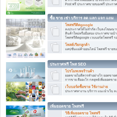
Post ฟรี ประกาศขายของฟรี ประกา
ซื้อ ขาย เช่า บริการ ลด แลก แจก แถม
โพสฟรีติดgoogle
ลงประกาศได้ไม่จำกัด เว็บลงโฆษณาฟ
สินค้าใหม่หรือมือสอง ประกาศขายบ้
โพสฟรีติดgoogle เวบบอร์ดโพสฟรี ร
โพสต์เรียกลูกค้า
แคปชั่นแม่ค้าออนไลน์ โพสฟรี ขายของใ
ประกาศฟรี โพส SEO
โปรโมทเพจร้านค้า
ยอดขายไม่ดีควรทำอย่างไร ยอดขายต
การขาย คืออะไร กลยุทธ์เพิ่มยอดขาย
เว็บบอร์ดซื้อขาย ใช้งานง่าย
ประกาศหางาน บริการ แนะนำเว็บ ล
เพิ่มยอดขาย โพสฟรี
วิธีเพิ่มยอดขาย โพสฟรี