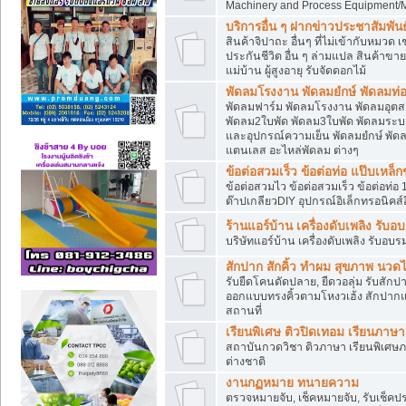
Machinery and Process Equipment/M
บริการอื่น ๆ ฝากข่าวประชาสัมพันธ์
สินค้าจิปาถะ อื่นๆ ที่ไม่เข้ากับหมว
ประกันชีวิต อื่น ๆ ล่ามแปล สินค้าขา
แม่บ้าน ผู้สูงอายุ รับจัดดอกไม้
พัดลมโรงงาน พัดลมยํกษ์ พัดลมท่อ
พัดลมฟาร์ม พัดลมโรงงาน พัดลมอุต
พัดลม2ใบพัด พัดลม3ใบพัด พัดลมระบา
และอุปกรณ์ความเย็น พัดลมยํกษ์ พัด
แตนเลส อะไหล่พัดลม ต่างๆ
ข้อต่อสวมเร็ว ข้อต่อท่อ แป๊บเหล
ข้อต่อสวมไว ข้อต่อสวมเร็ว ข้อต่อท่อ 
ต๊าปเกลียวDIY อุปกรณ์อิเล็กทรอนิคส์อ
ร้านแอร์บ้าน เครื่องดับเพลิง รับอ
บริษัทแอร์บ้าน เครื่องดับเพลิง รับอบร
สักปาก สักคิ้ว ทำผม สุขภาพ น
รับยืดโคนดัดปลาย, ยืดวอลุ่ม รับสักปาก
ออกแบบทรงคิ้วตามโหงวเฮ้ง สักปาก
สถานที่
เรียนพิเศษ ติวปิดเทอม เรียนภาษ
สถาบันกวดวิชา ติวภาษา เรียนพิเศษ
ต่างชาติ
งานกฏหมาย ทนายความ
ตรวจหมายจับ, เช็คหมายจับ, รับเช็ค