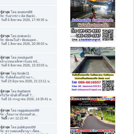
ทู้ล่าสุด
โดย
anatomi88
Re: รับฝากข่าว ติด Backl...
่อ วันที่ 6 สิงหาคม 2026, 17:49:35 น.
ทู้ล่าสุด
โดย
prakan1c
Re: พัดลมใบดำ พัดลมอุตส...
่อ วันที่ 1 สิงหาคม 2026, 20:38:03 น.
ทู้ล่าสุด
โดย
mookgun9
หน้าแปลนเหล็กคาร์บอน หน้...
่อ วันที่ 6 สิงหาคม 2026, 15:33:03 น.
ทู้ล่าสุด
โดย
foraliv11
Re: รับติดตั้งแอร์บ้านรา...
่อ วันที่ 23 มิถุนายน 2026, 21:13:11 น.
ทู้ล่าสุด
โดย
thathiemt
ดริปวิตามินผิวที่ไหนดี ?...
่อ วันที่ 16 กรกฎาคม 2026, 14:35:41 น.
ทู้ล่าสุด
โดย
reggularpost88
Re: เรียนภาษาอังกฤษตัวต่...
อ
วันนี้
เวลา 12:22:44
ทู้ล่าสุด
โดย
publicpost99
Re: ตรวจสอบคดีอาญา เช็คห...