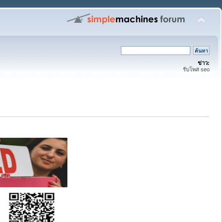
ข่าว:
รับโพส seo