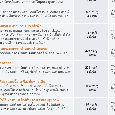
เมื
ัด บริการยื่นตรวจสอบประวัติบุคคล ทุกประเภท
กระ
นขายอสังหาริมทรัพย์ คอนโดมิเนียม ตึกแถว ทาวน์
1091 กระทู้
ใน
าง บ้าน พื้นที่สำนักงาน อพาร์ทเม้นท์ ห้องพัก-ห้องเช่า
54 หัวข้อ
เมื่
งกาย แฟชั่น กระเป๋า เสื้อผ้า
อต เช่ามาสคอต , ซักมาสคอต, รับซ่อมMascot
กระ
71 กระทู้
สคอต ,รับผลิตมาสคอต แฟชั่น กระเป๋า เสื้อผ้า กำไล
ใน
2 หัวข้อ
เมื
ว่นตา คอนแทคเลนส์ bigeye สร้อยข้อมือ สร้อยคอ
 รองเท้า ถุงเท้า ชุดแต่งงาน อื่น ๆ
ต ลาดยางมะตอย ทำถนน ทำสะพาน
กระ
423 กระทู้
ื่องตัดคอนกรีต บริษัทรับเหมาก่อสร้าง ลาดยางมะตอย
ใน
3 หัวข้อ
เมื
ารต่างๆ
กระ
services ต่างๆ ให้บริการด้านๆ มด หนู แมลงสาบ ใน
278 กระทู้
ใน
าม เมืองเลย กาฬสินธุ์ ชัยภูมิ สกลนคร นครพนม และ
1 หัวข้อ
เมื
่องสแกนนิ้ว เครื่องกั้นทางเดิน
กระ
ุปกรณ์สำนักงาน นาฬิกายาม อุปกรณ์สำนักงาน ชุด
1034 กระทู้
ใน
 ประตูอัตโนมัติ เครืองสแกนใบหน้า อุปกรณ์นำเสนอ
5 หัวข้อ
เมื
าน ธุรกิจบริการอาคาร สถานที่
โก้ ผงชา เครื่องดื่ม อาหารและสุขภาพ
กระ
ตเมล็ดกาแฟคั่วสด เครื่องดื่มโกโก้พรีไบโอติคส์ ผง
87 กระทู้
ใน
ง อาหารและสุขภาพ เมล็ดกาแฟสด โรงงานโกโก้
1 หัวข้อ
เมื