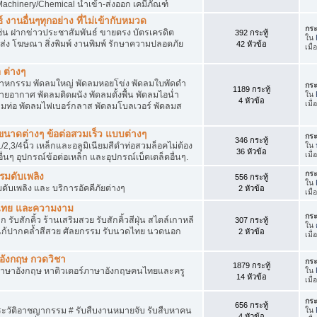
achinery/Chemical นำเข้า-ส่งออก เคมีภัณฑ์
 งานอื่นๆทุกอย่าง ที่ไม่เข้ากับหมวด
กระ
ด เช่น ฝากข่าวประชาสัมพันธ์ ขายตรง บัตรเครดิต
392 กระทู้
ใน
ยส่ง โฆษณา สิ่งพิมพ์ งานพิมพ์ รักษาความปลอดภัย
42 หัวข้อ
เมื
 ต่างๆ
สาหกรรม พัดลมใหญ่ พัดลมหอยโข่ง พัดลมใบพัดดำ
กระ
1189 กระทู้
ยอากาศ พัดลมติดผนัง พัดลมตั้งพื้น พัดลมไอน่ำ
ใน
4 หัวข้อ
เมื
ลมท่อ พัดลมไฟเบอร์กลาส พัดลมโบลเวอร์ พัดลมส
็กขนาดต่างๆ ข้อต่อสวมเร็ว แบบต่างๆ
กระ
346 กระทู้
1/2,3/4นิ้ว เหล็กและอลูมิเนียมสีดำท่อสวมล็อคไม่ต้อง
ใน
36 หัวข้อ
เมื
ื่นๆ อุปกรณ์ข้อต่อเหล็ก และอุปกรณ์เบ็ดเตล็ดอื่นๆ.
กระ
บรมดับเพลิง
556 กระทู้
ใน
มดับเพลิง และ บริการอัคคีภัยต่างๆ
2 หัวข้อ
เมื
วดไทย และความงาม
กระ
 รับสักคิ้ว ร้านเสริมสวย รับสักคิ้วสีฝุ่น สไตล์เกาหลี
307 กระทู้
ใน
แก้ปากคล้ำสีสวย ศัลยกรรม รับนวดไทย นวดนอก
2 หัวข้อ
เมื
าอังกฤษ กวดวิชา
กระ
1879 กระทู้
ภาษาอังกฤษ หาติวเตอร์ภาษาอังกฤษคนไทยและครู
ใน
14 หัวข้อ
เมื่
กระ
656 กระทู้
ประวัติอาชญากรรม # รับสืบงานหมายจับ รับสืบหาคน
ใน
4 หัวข้อ