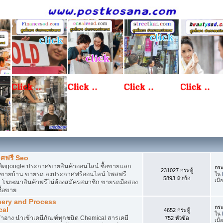
ศฟรี Seo
ติดgoogle ประกาศขายสินค้าออนไลน์ ซื้อขายแลก
กระ
231027 กระทู้
กาศขายบ้าน ขายรถ.ลงประกาศฟรีออนไลน์ โพสฟรี
ใน
5893 หัวข้อ
เมื่
 โฆษณาสินค้าฟรีไม่ต้องสมัครสมาชิก ขายรถมือสอง
ื้อขาย
nery and Process
กระ
cal
4652 กระทู้
ใน
อาง นำเข้าเคมีภัณฑ์ทุกชนิด Chemical สารเคมี
752 หัวข้อ
เมื่