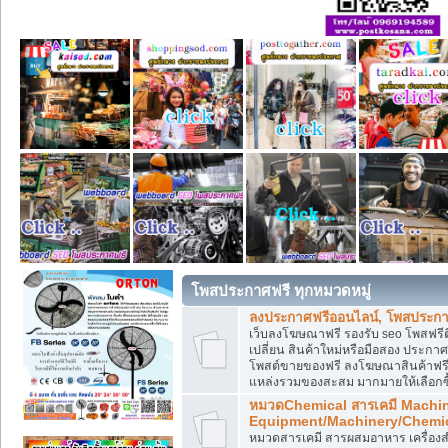
โพสประกาศฟรี ทุกหมวดหมู่
ลงประกาศฟรีออนไลน์, โพสประกา
เว็บลงโฆษณาฟรี รองรับ seo โพสฟรี
เปลี่ยน สินค้าใหม่หรือมือสอง ประ
โพสต์ขายของฟรี ลงโฆษณาสินค้าฟรี
แหล่งรวมของสะสม มากมายให้เลือกซ
หมวดChemical สารเคมี Machi
Equipment/Machinery/Chemi
หมวดสารเคมี สารผสมอาหาร เครื่องสำ