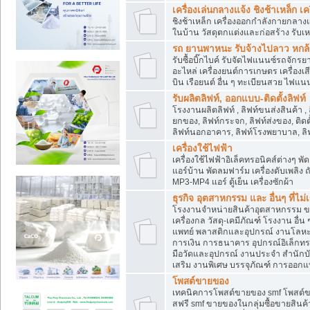
เครื่องเล่นกลางแจ้ง ชิงช้าเหล็ก 
ชิงช้าเหล็ก เครื่องออกกำลังกายกลางแ
ในบ้าน วัสดุตกแต่งและก่อสร้าง รับเห
รถ ยานพาหนะ รับจ้างไปลาว หกล้อ ส
รับซื้อบิ๊กไบค์ รับจัดไฟแนนซ์รถจัก
อะไหล่ เครื่องยนต์การเกษตร เครื่องเ
บิน เรือยนต์ อื่น ๆ ทะเบียนสวย ไฟแนนซ
รับผลิตลิฟท์, ออกแบบ-ติดตั้งลิฟท์
โรงงานผลิตลิฟท์ , ลิฟท์ขนส่งสินค้า ,
ยกของ, ลิฟท์กระจก, ลิฟท์ส่งของ, ติดต
ลิฟท์นอกอาคาร, ลิฟท์โรงพยาบาล, ลิฟ
เครื่องใช้ไฟฟ้า
เครื่องใช้ไฟฟ้าอิเล็คทรอนิคส์ต่าง
แอร์บ้าน พัดลมฟาร์ม เครื่องดับเพลิง
MP3-MP4 แอร์ ตู้เย็น เครื่องซักผ้า
ธุรกิจ อุตสาหกรรม และ อื่นๆ ที่ไม
โรงงานจำหน่ายสินค้าอุตสาหกรรม ขาย
เครื่องกล วัสดุ-เคมีภัณฑ์ โรงงาน อื่
แพทย์ พลาสติกและอุปกรณ์ งานโลหะ 
การเงิน การธนาคาร อุปกรณ์อิเล็กทรอ
มือวัดและอุปกรณ์ งานประจำ สำนักบัญ
เสริม งานพิเศษ บรรจุภัณฑ์ การออก
โพสต์ขายของ
เทคนิคการโพสต์ขายของ smf โพสต์
สฟรี smf ขายของในกลุ่มซื้อขายสินค