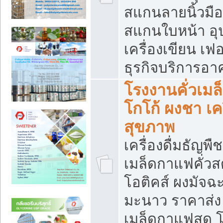
สแกนลายนิ้วมือ 
สแกนใบหน้า อ
เครื่องเขียน เฟ
ธุรกิจบริการอา
โรงงานคั่วเม
โกโก้ ผงชา เค
สุขภาพ
เครื่องดื่มธัญพื
เมล็ดกาแฟคั่วสด
โอติคส์ ผงมัจ
มะนาว ราคาส่
เมล็ดกาแฟสด โ