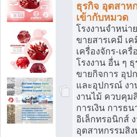
ธุรกิจ อุตสาหก
เข้ากับหมวด
โรงงานจำหน่าย
ขายสารเคมี เค
เครื่องจักร-เครื
โรงงาน อื่น ๆ ธุ
ขายกิจการ อุป
และอุปกรณ์ งา
งานไม้ ควบคุมส
การเงิน การธน
อิเล็กทรอนิกส์ 
อุตสาหกรรมสิงท