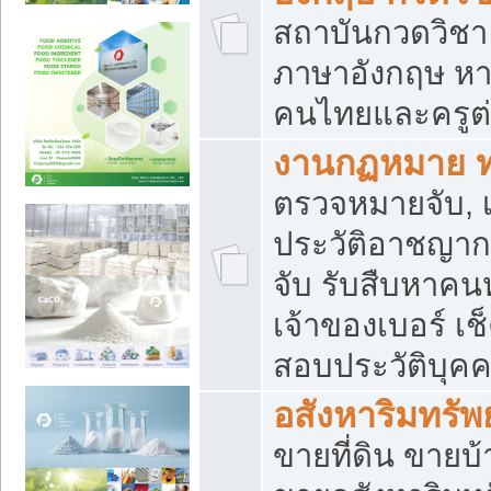
สถาบันกวดวิชา 
ภาษาอังกฤษ หา
คนไทยและครูต่
งานกฏหมาย 
ตรวจหมายจับ, เ
ประวัติอาชญาก
จับ รับสืบหาค
เจ้าของเบอร์ เช
สอบประวัติบุค
อสังหาริมทรัพย
ขายที่ดิน ขาย