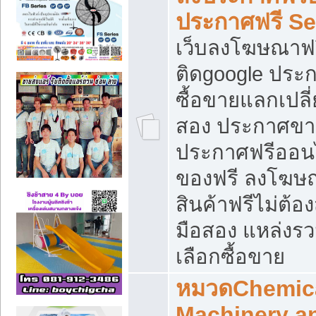
ประกาศฟรี S
เว็บลงโฆษณาฟร
ติดgoogle ประ
ซื้อขายแลกเปลี่
สอง ประกาศขา
ประกาศฟรีออนไ
ของฟรี ลงโฆษ
สินค้าฟรีไม่ต้
มือสอง แหล่งร
เลือกซื้อขาย
หมวดChemica
Machinery a