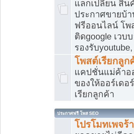
แลกเปลี่ยน สิน
ประกาศขายบ้า
ฟรีออนไลน์ โพส
ติดgoogle เวบบ
รองรับyoutube
โพสต์เรียกลูกค
แคปชั่นแม่ค้าอ
ของให้ออร์เดอร์
เรียกลูกค้า
ประกาศฟรี โพส SEO
โปรโมทเพจร้า