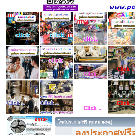
โพสประกาศฟรี ทุกหมวดหมู่
ลงประกาศฟรีอ