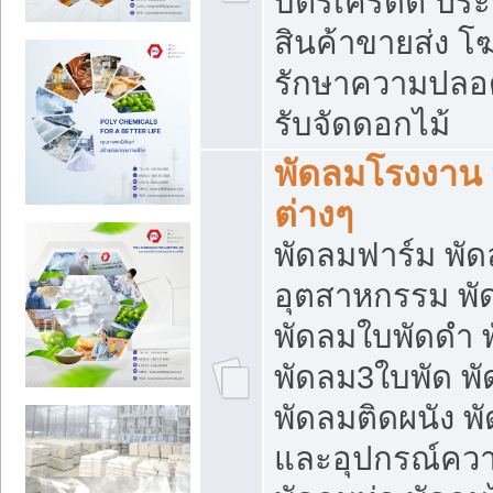
บัตรเครดิต ประก
สินค้าขายส่ง โฆ
รักษาความปลอดภั
รับจัดดอกไม้
พัดลมโรงงาน พ
ต่างๆ
พัดลมฟาร์ม พั
อุตสาหกรรม พั
พัดลมใบพัดดำ 
พัดลม3ใบพัด 
พัดลมติดผนัง พั
และอุปกรณ์ความ