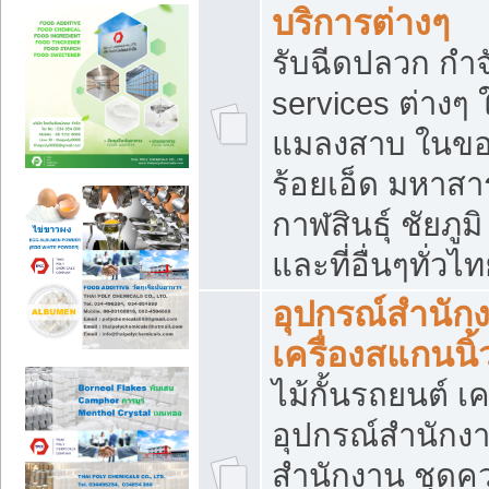
บริการต่างๆ
รับฉีดปลวก กำจ
services ต่างๆ 
แมลงสาบ ในขอน
ร้อยเอ็ด มหาสา
กาฬสินธุ์ ชัยภ
และที่อื่นๆทั่วไ
อุปกรณ์สำนักง
เครื่องสแกนนิ้ว
ไม้กั้นรถยนต์ เค
อุปกรณ์สำนักง
สำนักงาน ชุดคว