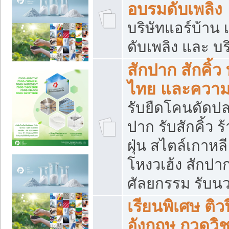
อบรมดับเพลิง
บริษัทแอร์บ้าน 
ดับเพลิง และ บร
สักปาก สักคิ้
ไทย และควา
รับยืดโคนดัดปลา
ปาก รับสักคิ้ว ร
ฝุ่น สไตล์เกาห
โหงวเฮ้ง สักปา
ศัลยกรรม รับน
เรียนพิเศษ ติ
อังกฤษ กวดวิ