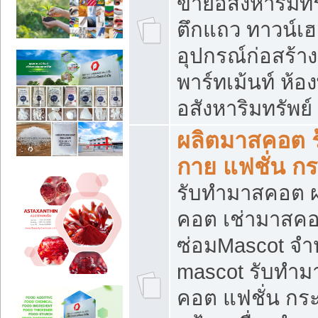
ขายอสังหาริมทร
ตึกแถว ทาวน์เฮาส
อุปกรณ์ก่อสร้าง
พาร์ทเม้นท์ ห้อง
อสังหาริมทรัพย์
ผลิตมาสคอต ร้
กาย แฟชั่น กระ
รับทำมาสคอต ผ
คอต เช่ามาสคอ
ซ่อมMascot จำห
mascot รับทำม
คอต แฟชั่น กระเ