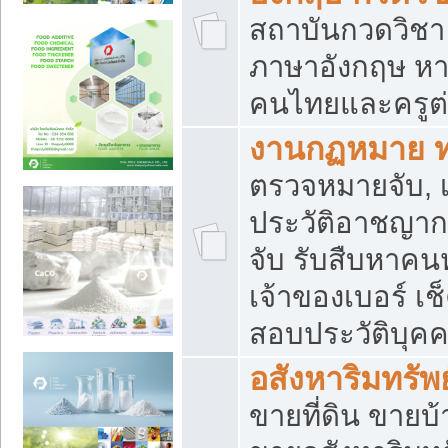
สถาบันกวดวิชา 
ภาษาอังกฤษ หา
คนไทยและครูต่
งานกฏหมาย 
ตรวจหมายจับ, เ
ประวัติอาชญาก
จับ รับสืบหาค
เจ้าของเบอร์ เช
สอบประวัติบุค
อสังหาริมทรัพย
ขายที่ดิน ขาย