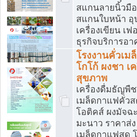
สแกนลายนิ้วมือ 
สแกนใบหน้า อ
เครื่องเขียน เฟ
ธุรกิจบริการอา
โรงงานคั่วเม
โกโก้ ผงชา เค
สุขภาพ
เครื่องดื่มธัญพื
เมล็ดกาแฟคั่วสด
โอติคส์ ผงมัจ
มะนาว ราคาส่
เมล็ดกาแฟสด โ