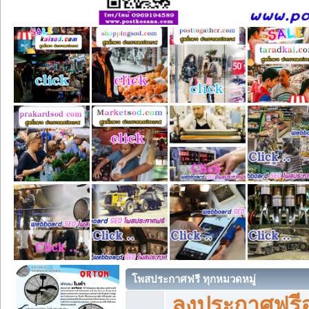
โพสประกาศฟรี ทุกหมวดหมู่
ลงประกาศฟรีอ