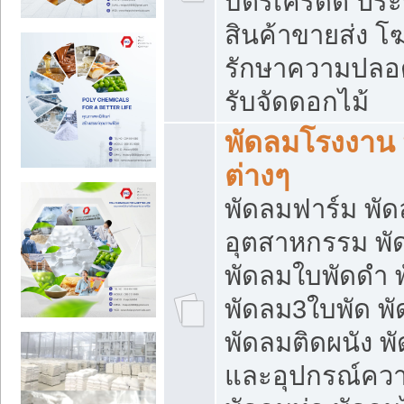
บัตรเครดิต ประก
สินค้าขายส่ง โฆ
รักษาความปลอดภั
รับจัดดอกไม้
พัดลมโรงงาน พ
ต่างๆ
พัดลมฟาร์ม พั
อุตสาหกรรม พั
พัดลมใบพัดดำ 
พัดลม3ใบพัด 
พัดลมติดผนัง พั
และอุปกรณ์ความ