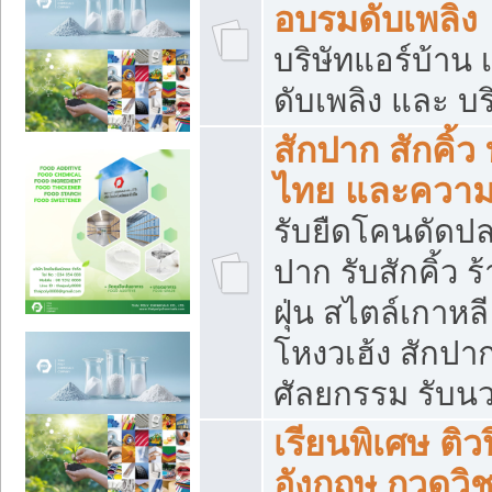
อบรมดับเพลิง
บริษัทแอร์บ้าน 
ดับเพลิง และ บร
สักปาก สักคิ้
ไทย และควา
รับยืดโคนดัดปลา
ปาก รับสักคิ้ว ร
ฝุ่น สไตล์เกาห
โหงวเฮ้ง สักปา
ศัลยกรรม รับน
เรียนพิเศษ ติ
อังกฤษ กวดวิ