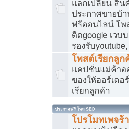
แลกเปลี่ยน สิน
ประกาศขายบ้า
ฟรีออนไลน์ โพส
ติดgoogle เวบบ
รองรับyoutube
โพสต์เรียกลูกค
แคปชั่นแม่ค้าอ
ของให้ออร์เดอร์
เรียกลูกค้า
ประกาศฟรี โพส SEO
โปรโมทเพจร้า