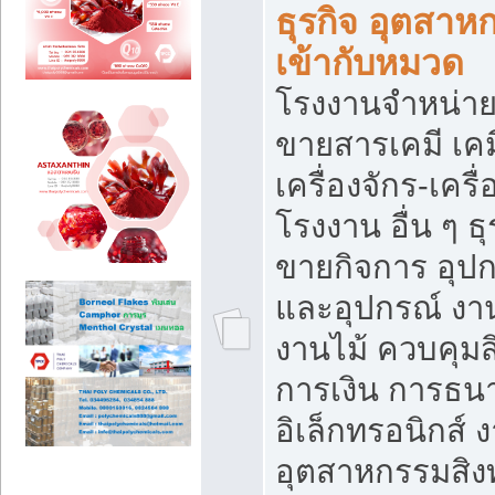
ธุรกิจ อุตสาหก
เข้ากับหมวด
โรงงานจำหน่าย
ขายสารเคมี เค
เครื่องจักร-เครื
โรงงาน อื่น ๆ ธุ
ขายกิจการ อุป
และอุปกรณ์ งา
งานไม้ ควบคุมส
การเงิน การธน
อิเล็กทรอนิกส์ 
อุตสาหกรรมสิงท