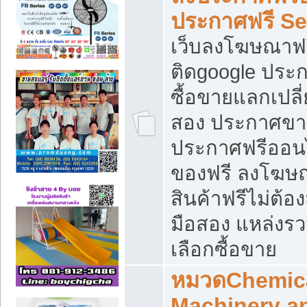
ประกาศฟรี S
เว็บลงโฆษณาฟร
ติดgoogle ประ
ซื้อขายแลกเปลี่
สอง ประกาศขา
ประกาศฟรีออนไ
ของฟรี ลงโฆษ
สินค้าฟรีไม่ต้
มือสอง แหล่งร
เลือกซื้อขาย
หมวดChemica
Machinery a