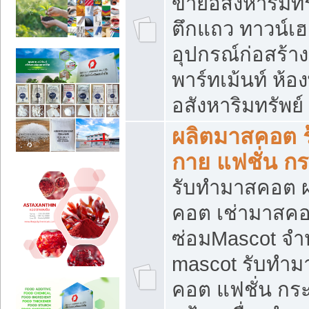
ขายอสังหาริมทร
ตึกแถว ทาวน์เฮาส
อุปกรณ์ก่อสร้าง
พาร์ทเม้นท์ ห้อง
อสังหาริมทรัพย์
ผลิตมาสคอต ร้
กาย แฟชั่น กระ
รับทำมาสคอต ผ
คอต เช่ามาสคอ
ซ่อมMascot จำห
mascot รับทำม
คอต แฟชั่น กระเ