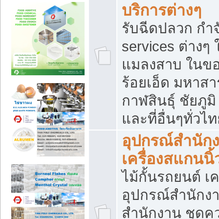
บริการต่างๆ
รับฉีดปลวก กำจ
services ต่างๆ 
แมลงสาบ ในขอน
ร้อยเอ็ด มหาสา
กาฬสินธุ์ ชัยภ
และที่อื่นๆทั่วไ
อุปกรณ์สำนักง
เครื่องสแกนนิ้ว
ไม้กั้นรถยนต์ เค
อุปกรณ์สำนักง
สำนักงาน ชุดคว