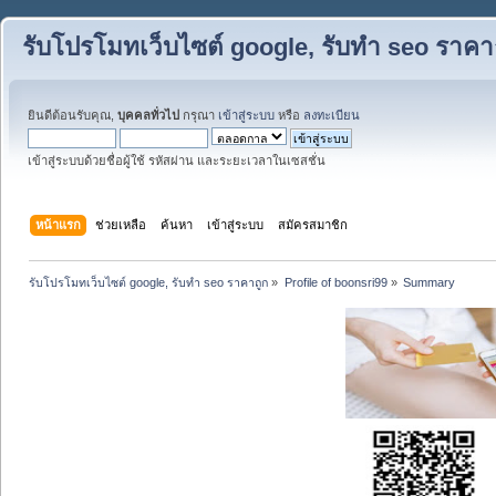
รับโปรโมทเว็บไซต์ google, รับทำ seo ราคา
ยินดีต้อนรับคุณ,
บุคคลทั่วไป
กรุณา
เข้าสู่ระบบ
หรือ
ลงทะเบียน
เข้าสู่ระบบด้วยชื่อผู้ใช้ รหัสผ่าน และระยะเวลาในเซสชั่น
หน้าแรก
ช่วยเหลือ
ค้นหา
เข้าสู่ระบบ
สมัครสมาชิก
รับโปรโมทเว็บไซต์ google, รับทำ seo ราคาถูก
»
Profile of boonsri99
»
Summary