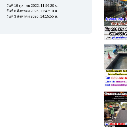
วันที่ 19 ตุลาคม 2022, 11:56:20 น.
วันที่ 6 สิงหาคม 2026, 11:47:10 น.
วันที่ 3 สิงหาคม 2026, 14:15:55 น.