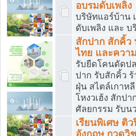
อบรมดับเพลิง
บริษัทแอร์บ้าน 
ดับเพลิง และ บร
สักปาก สักคิ้
ไทย และควา
รับยืดโคนดัดปลา
ปาก รับสักคิ้ว ร
ฝุ่น สไตล์เกาห
โหงวเฮ้ง สักปา
ศัลยกรรม รับน
เรียนพิเศษ ติ
อังกฤษ กวดวิ