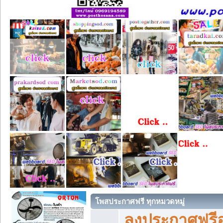
โพสประกาศฟรี ทุกหมวดหมู่
ลงประกาศฟรีอ