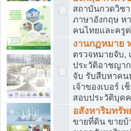
สถาบันกวดวิชา 
ภาษาอังกฤษ หา
คนไทยและครูต่
งานกฏหมาย 
ตรวจหมายจับ, เ
ประวัติอาชญาก
จับ รับสืบหาค
เจ้าของเบอร์ เช
สอบประวัติบุค
อสังหาริมทรัพย
ขายที่ดิน ขาย