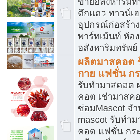
ขายอสังหาริมทร
ตึกแถว ทาวน์เฮาส
อุปกรณ์ก่อสร้าง
พาร์ทเม้นท์ ห้อง
อสังหาริมทรัพย์
ผลิตมาสคอต ร้
กาย แฟชั่น กระ
รับทำมาสคอต ผ
คอต เช่ามาสคอ
ซ่อมMascot จำห
mascot รับทำม
คอต แฟชั่น กระเ