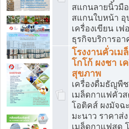
สแกนลายนิ้วมือ 
สแกนใบหน้า อ
เครื่องเขียน เฟ
ธุรกิจบริการอา
โรงงานคั่วเม
โกโก้ ผงชา เค
สุขภาพ
เครื่องดื่มธัญพื
เมล็ดกาแฟคั่วสด
โอติคส์ ผงมัจ
มะนาว ราคาส่
เมล็ดกาแฟสด โ