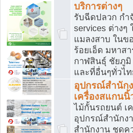
บริการต่างๆ
รับฉีดปลวก กำจ
services ต่างๆ 
แมลงสาบ ในขอน
ร้อยเอ็ด มหาสา
กาฬสินธุ์ ชัยภ
และที่อื่นๆทั่วไ
อุปกรณ์สำนักง
เครื่องสแกนนิ้ว
ไม้กั้นรถยนต์ เค
อุปกรณ์สำนักง
สำนักงาน ชุดคว