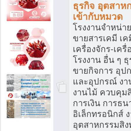
ธุรกิจ อุตสาหก
เข้ากับหมวด
โรงงานจำหน่าย
ขายสารเคมี เค
เครื่องจักร-เครื
โรงงาน อื่น ๆ ธุ
ขายกิจการ อุป
และอุปกรณ์ งา
งานไม้ ควบคุมส
การเงิน การธน
อิเล็กทรอนิกส์ 
อุตสาหกรรมสิงท