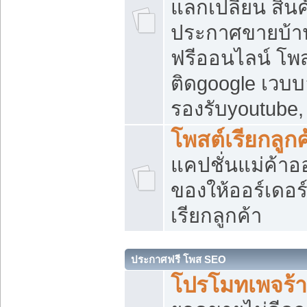
แลกเปลี่ยน สิน
ประกาศขายบ้า
ฟรีออนไลน์ โพส
ติดgoogle เวบบ
รองรับyoutube
โพสต์เรียกลูกค
แคปชั่นแม่ค้าอ
ของให้ออร์เดอร์
เรียกลูกค้า
ประกาศฟรี โพส SEO
โปรโมทเพจร้า