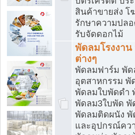
บัตรเครดิต ประก
สินค้าขายส่ง โฆ
รักษาความปลอดภั
รับจัดดอกไม้
พัดลมโรงงาน พ
ต่างๆ
พัดลมฟาร์ม พั
อุตสาหกรรม พั
พัดลมใบพัดดำ 
พัดลม3ใบพัด 
พัดลมติดผนัง พั
และอุปกรณ์ความ