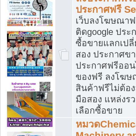
ประกาศฟรี S
เว็บลงโฆษณาฟร
ติดgoogle ประ
ซื้อขายแลกเปลี่
สอง ประกาศขา
ประกาศฟรีออนไ
ของฟรี ลงโฆษ
สินค้าฟรีไม่ต้
มือสอง แหล่งร
เลือกซื้อขาย
หมวดChemica
Machinery a