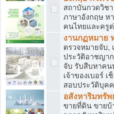
สถาบันกวดวิชา 
ภาษาอังกฤษ หา
คนไทยและครูต่
งานกฏหมาย 
ตรวจหมายจับ, เ
ประวัติอาชญาก
จับ รับสืบหาค
เจ้าของเบอร์ เช
สอบประวัติบุค
อสังหาริมทรัพย
ขายที่ดิน ขาย