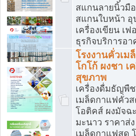
สแกนลายนิ้วมือ 
สแกนใบหน้า อ
เครื่องเขียน เฟ
ธุรกิจบริการอา
โรงงานคั่วเม
โกโก้ ผงชา เค
สุขภาพ
เครื่องดื่มธัญพื
เมล็ดกาแฟคั่วสด
โอติคส์ ผงมัจ
มะนาว ราคาส่
เมล็ดกาแฟสด โ