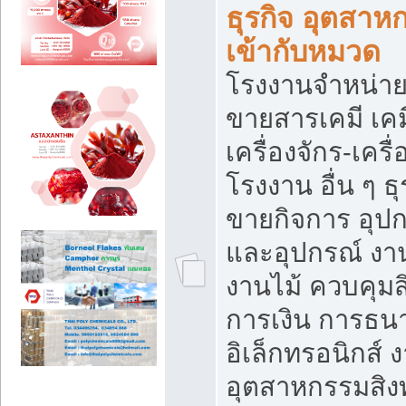
ธุรกิจ อุตสาหก
เข้ากับหมวด
โรงงานจำหน่าย
ขายสารเคมี เค
เครื่องจักร-เครื
โรงงาน อื่น ๆ ธุ
ขายกิจการ อุป
และอุปกรณ์ งา
งานไม้ ควบคุมส
การเงิน การธน
อิเล็กทรอนิกส์ 
อุตสาหกรรมสิงท