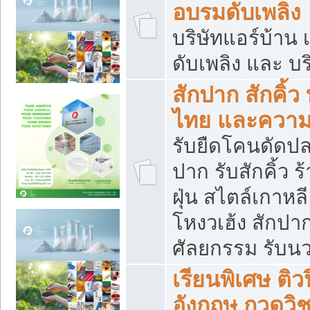
อบรมดับเพลิง
บริษัทแอร์บ้าน 
ดับเพลิง และ บร
สักปาก สักคิ้
ไทย และควา
รับยืดโคนดัดปลา
ปาก รับสักคิ้ว ร
ฝุ่น สไตล์เกาห
โหงวเฮ้ง สักปา
ศัลยกรรม รับน
เรียนพิเศษ ติ
อังกฤษ กวดวิ