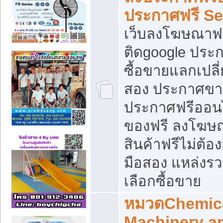
ประกาศฟรี S
เว็บลงโฆษณาฟร
ติดgoogle ประ
ซื้อขายแลกเปลี่
สอง ประกาศขา
ประกาศฟรีออนไ
ของฟรี ลงโฆษ
สินค้าฟรีไม่ต้
มือสอง แหล่งร
เลือกซื้อขาย
หมวดChemica
Machinery a