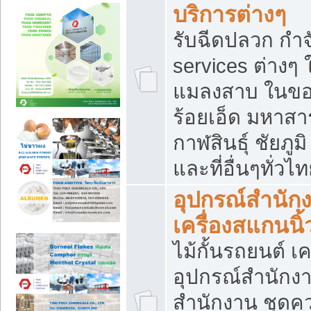
บริการต่างๆ
รับฉีดปลวก กำจ
services ต่างๆ 
แมลงสาบ ในขอน
ร้อยเอ็ด มหาสา
กาฬสินธุ์ ชัยภ
และที่อื่นๆทั่วไ
อุปกรณ์สำนักง
เครื่องสแกนนิ้ว
ไม้กั้นรถยนต์ เค
อุปกรณ์สำนักง
สำนักงาน ชุดคว