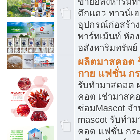
ขายอสังหาริมทร
ตึกแถว ทาวน์เฮาส
อุปกรณ์ก่อสร้าง
พาร์ทเม้นท์ ห้อง
อสังหาริมทรัพย์
ผลิตมาสคอต ร้
กาย แฟชั่น กระ
รับทำมาสคอต ผ
คอต เช่ามาสคอ
ซ่อมMascot จำห
mascot รับทำม
คอต แฟชั่น กระเ