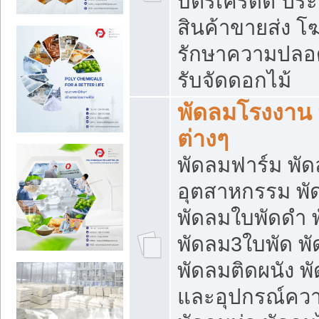
บัตรเครดิต ประก
สินค้าขายส่ง โฆ
รักษาความปลอดภั
รับจัดดอกไม้
พัดลมโรงงาน พ
ต่างๆ
พัดลมฟาร์ม พั
อุตสาหกรรม พั
พัดลมใบพัดดำ 
พัดลม3ใบพัด 
พัดลมติดผนัง พั
และอุปกรณ์ความ