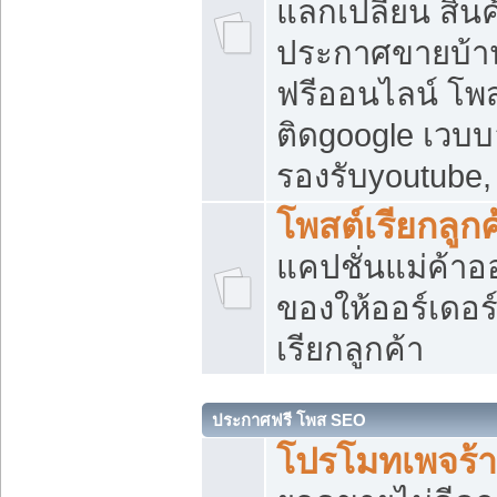
แลกเปลี่ยน สิน
ประกาศขายบ้า
ฟรีออนไลน์ โพส
ติดgoogle เวบบ
รองรับyoutube
โพสต์เรียกลูกค
แคปชั่นแม่ค้าอ
ของให้ออร์เดอร์
เรียกลูกค้า
ประกาศฟรี โพส SEO
โปรโมทเพจร้า