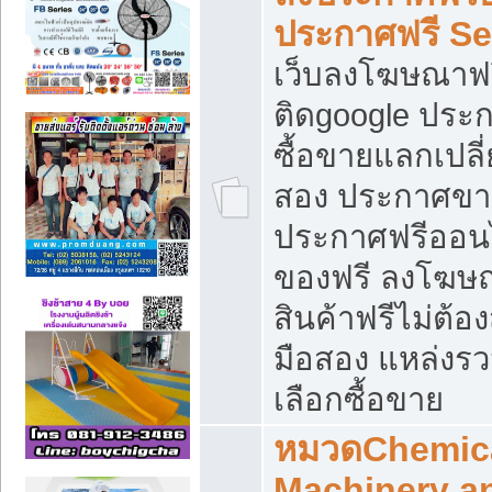
ประกาศฟรี S
เว็บลงโฆษณาฟร
ติดgoogle ประ
ซื้อขายแลกเปลี่
สอง ประกาศขา
ประกาศฟรีออนไ
ของฟรี ลงโฆษ
สินค้าฟรีไม่ต้
มือสอง แหล่งร
เลือกซื้อขาย
หมวดChemica
Machinery a