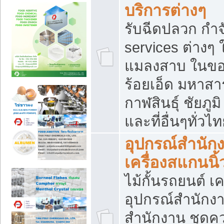
บริการต่างๆ
รับฉีดปลวก กำจ
services ต่างๆ 
แมลงสาบ ในขอน
ร้อยเอ็ด มหาสา
กาฬสินธุ์ ชัยภ
และที่อื่นๆทั่วไ
อุปกรณ์สำนักง
เครื่องสแกนนิ้ว
ไม้กั้นรถยนต์ เค
อุปกรณ์สำนักง
สำนักงาน ชุดคว