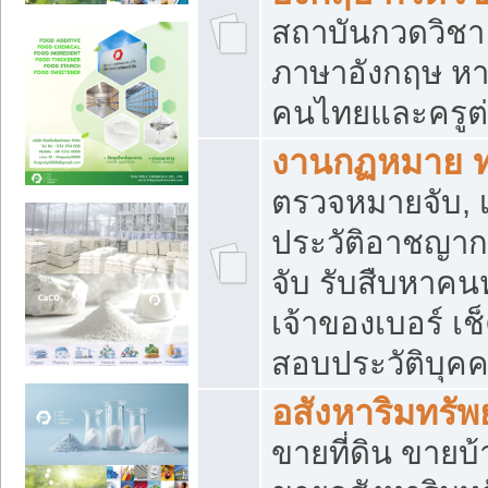
สถาบันกวดวิชา 
ภาษาอังกฤษ หา
คนไทยและครูต่
งานกฏหมาย 
ตรวจหมายจับ, เ
ประวัติอาชญาก
จับ รับสืบหาค
เจ้าของเบอร์ เช
สอบประวัติบุค
อสังหาริมทรัพย
ขายที่ดิน ขาย