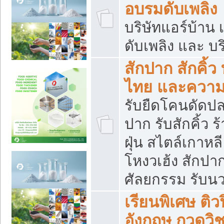
อบรมดับเพลิง
บริษัทแอร์บ้าน 
ดับเพลิง และ บร
สักปาก สักคิ้
ไทย และควา
รับยืดโคนดัดปลา
ปาก รับสักคิ้ว ร
ฝุ่น สไตล์เกาห
โหงวเฮ้ง สักปา
ศัลยกรรม รับน
เรียนพิเศษ ติ
อังกฤษ กวดวิ