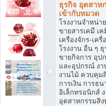
ธุรกิจ อุตสาหก
เข้ากับหมวด
โรงงานจำหน่าย
ขายสารเคมี เค
เครื่องจักร-เครื
โรงงาน อื่น ๆ ธุ
ขายกิจการ อุป
และอุปกรณ์ งา
งานไม้ ควบคุมส
การเงิน การธน
อิเล็กทรอนิกส์ 
อุตสาหกรรมสิงท