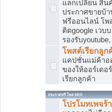
แลกเปลี่ยน สิน
ประกาศขายบ้า
ฟรีออนไลน์ โพส
ติดgoogle เวบบ
รองรับyoutube
โพสต์เรียกลูกค
แคปชั่นแม่ค้าอ
ของให้ออร์เดอร์
เรียกลูกค้า
ประกาศฟรี โพส SEO
โปรโมทเพจร้า