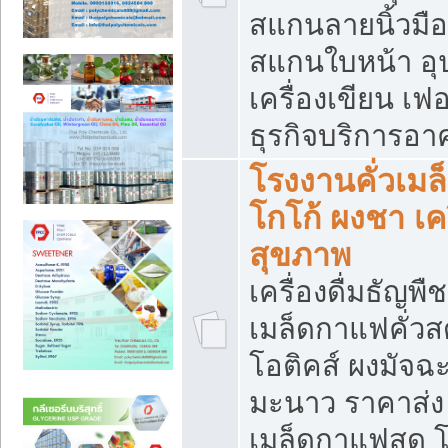
สแกนลายนิ้วมือ 
สแกนใบหน้า อ
เครื่องเขียน เฟ
ธุรกิจบริการอา
โรงงานคั่วเม
โกโก้ ผงชา เค
สุขภาพ
เครื่องดื่มธัญพื
เมล็ดกาแฟคั่วสด
โอติคส์ ผงมัจ
มะนาว ราคาส่
เมล็ดกาแฟสด โ