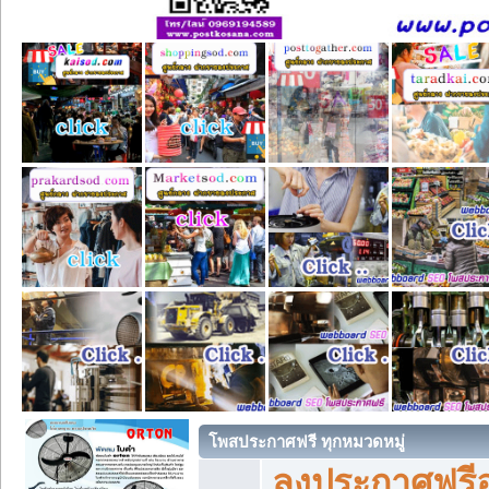
โพสประกาศฟรี ทุกหมวดหมู่
ลงประกาศฟรีอ