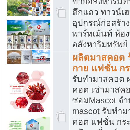
ขายอสังหาริมทร
ตึกแถว ทาวน์เฮาส
อุปกรณ์ก่อสร้าง
พาร์ทเม้นท์ ห้อง
อสังหาริมทรัพย์
ผลิตมาสคอต ร้
กาย แฟชั่น กระ
รับทำมาสคอต ผ
คอต เช่ามาสคอ
ซ่อมMascot จำห
mascot รับทำม
คอต แฟชั่น กระเ