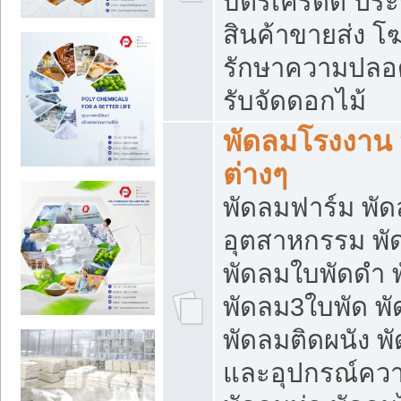
บัตรเครดิต ประก
สินค้าขายส่ง โฆ
รักษาความปลอดภั
รับจัดดอกไม้
พัดลมโรงงาน พ
ต่างๆ
พัดลมฟาร์ม พั
อุตสาหกรรม พั
พัดลมใบพัดดำ 
พัดลม3ใบพัด 
พัดลมติดผนัง พั
และอุปกรณ์ความ