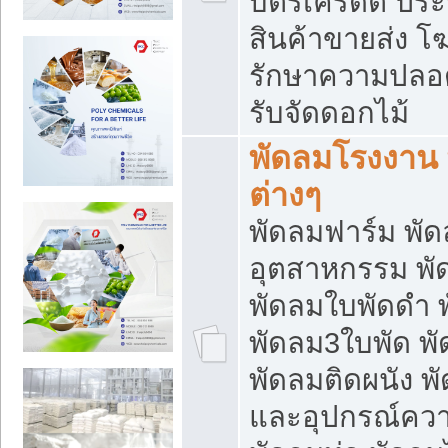
บัตรเครดิต ประก
สินค้าขายส่ง โฆ
รักษาความปลอดภั
รับจัดดอกไม้
พัดลมโรงงาน พ
ต่างๆ
พัดลมฟาร์ม พั
อุตสาหกรรม พั
พัดลมใบพัดดำ 
พัดลม3ใบพัด 
พัดลมติดผนัง พั
และอุปกรณ์ความ