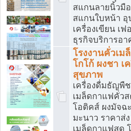
สแกนลายนิ้วมือ 
สแกนใบหน้า อ
เครื่องเขียน เฟ
ธุรกิจบริการอา
โรงงานคั่วเม
โกโก้ ผงชา เค
สุขภาพ
เครื่องดื่มธัญพื
เมล็ดกาแฟคั่วสด
โอติคส์ ผงมัจ
มะนาว ราคาส่
เมล็ดกาแฟสด โ