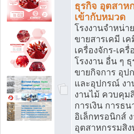
ธุรกิจ อุตสาหก
เข้ากับหมวด
โรงงานจำหน่าย
ขายสารเคมี เค
เครื่องจักร-เครื
โรงงาน อื่น ๆ ธุ
ขายกิจการ อุป
และอุปกรณ์ งา
งานไม้ ควบคุมส
การเงิน การธน
อิเล็กทรอนิกส์ 
อุตสาหกรรมสิงท