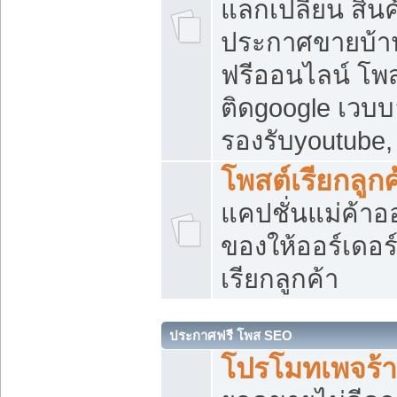
แลกเปลี่ยน สิน
ประกาศขายบ้า
ฟรีออนไลน์ โพส
ติดgoogle เวบบ
รองรับyoutube
โพสต์เรียกลูกค
แคปชั่นแม่ค้าอ
ของให้ออร์เดอร์
เรียกลูกค้า
ประกาศฟรี โพส SEO
โปรโมทเพจร้า