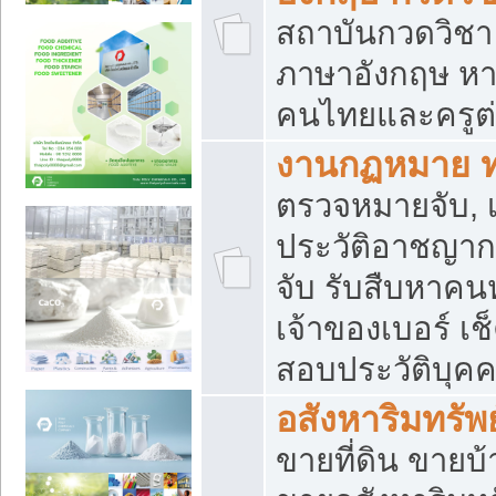
สถาบันกวดวิชา 
ภาษาอังกฤษ หา
คนไทยและครูต่
งานกฏหมาย 
ตรวจหมายจับ, เ
ประวัติอาชญาก
จับ รับสืบหาค
เจ้าของเบอร์ เช
สอบประวัติบุค
อสังหาริมทรัพย
ขายที่ดิน ขาย