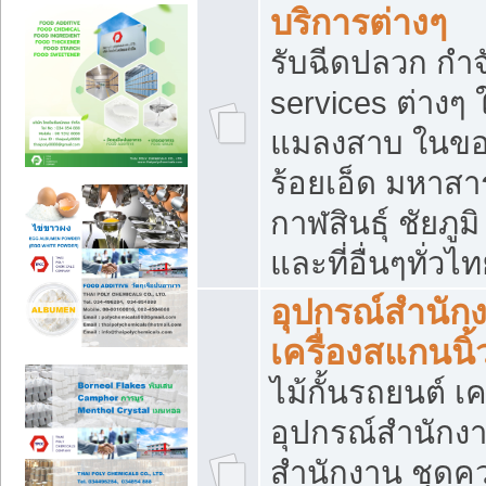
บริการต่างๆ
รับฉีดปลวก กำจ
services ต่างๆ 
แมลงสาบ ในขอน
ร้อยเอ็ด มหาสา
กาฬสินธุ์ ชัยภ
และที่อื่นๆทั่วไ
อุปกรณ์สำนักง
เครื่องสแกนนิ้ว
ไม้กั้นรถยนต์ เค
อุปกรณ์สำนักง
สำนักงาน ชุดคว