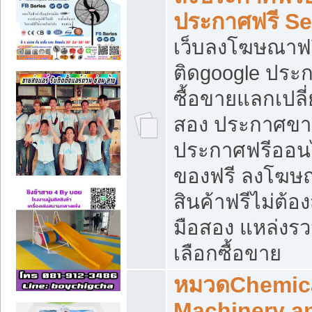
ประกาศฟรี S
เว็บลงโฆษณาฟร
ติดgoogle ประ
ซื้อขายแลกเปลี่
สอง ประกาศขา
ประกาศฟรีออนไ
ของฟรี ลงโฆษ
สินค้าฟรีไม่ต้
มือสอง แหล่งร
เลือกซื้อขาย
หมวดChemica
Machinery a