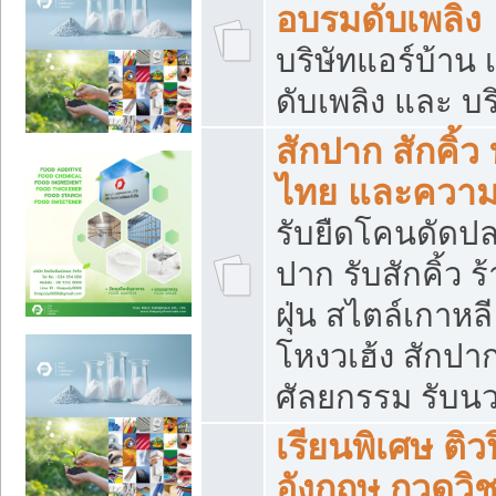
อบรมดับเพลิง
บริษัทแอร์บ้าน 
ดับเพลิง และ บร
สักปาก สักคิ้
ไทย และควา
รับยืดโคนดัดปลา
ปาก รับสักคิ้ว ร
ฝุ่น สไตล์เกาห
โหงวเฮ้ง สักปา
ศัลยกรรม รับน
เรียนพิเศษ ติ
อังกฤษ กวดวิ