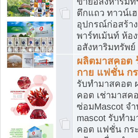
ขายอสังหาริมทร
ตึกแถว ทาวน์เฮาส
อุปกรณ์ก่อสร้าง
พาร์ทเม้นท์ ห้อง
อสังหาริมทรัพย์
ผลิตมาสคอต ร้
กาย แฟชั่น กระ
รับทำมาสคอต ผ
คอต เช่ามาสคอ
ซ่อมMascot จำห
mascot รับทำม
คอต แฟชั่น กระเ