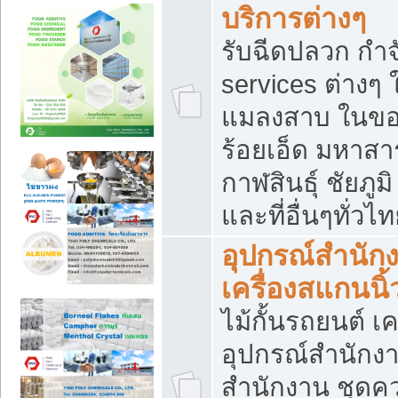
บริการต่างๆ
รับฉีดปลวก กำจ
services ต่างๆ 
แมลงสาบ ในขอน
ร้อยเอ็ด มหาสา
กาฬสินธุ์ ชัยภ
และที่อื่นๆทั่วไ
อุปกรณ์สำนักง
เครื่องสแกนนิ้ว
ไม้กั้นรถยนต์ เค
อุปกรณ์สำนักง
สำนักงาน ชุดคว