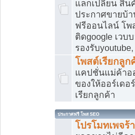
แลกเปลี่ยน สิน
ประกาศขายบ้า
ฟรีออนไลน์ โพส
ติดgoogle เวบบ
รองรับyoutube
โพสต์เรียกลูกค
แคปชั่นแม่ค้าอ
ของให้ออร์เดอร์
เรียกลูกค้า
ประกาศฟรี โพส SEO
โปรโมทเพจร้า