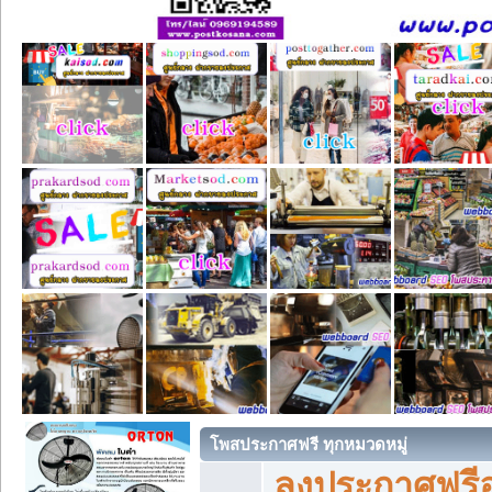
โพสประกาศฟรี ทุกหมวดหมู่
ลงประกาศฟรีอ