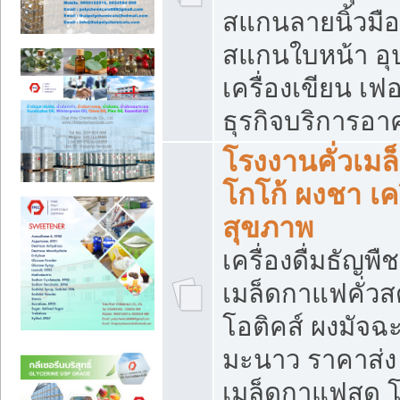
สแกนลายนิ้วมือ 
สแกนใบหน้า อ
เครื่องเขียน เฟ
ธุรกิจบริการอา
โรงงานคั่วเม
โกโก้ ผงชา เค
สุขภาพ
เครื่องดื่มธัญพื
เมล็ดกาแฟคั่วสด
โอติคส์ ผงมัจ
มะนาว ราคาส่
เมล็ดกาแฟสด โ