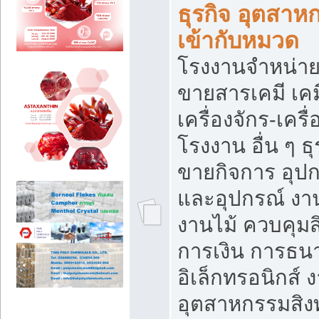
ธุรกิจ อุตสาหก
เข้ากับหมวด
โรงงานจำหน่าย
ขายสารเคมี เค
เครื่องจักร-เครื
โรงงาน อื่น ๆ ธุ
ขายกิจการ อุป
และอุปกรณ์ งา
งานไม้ ควบคุมส
การเงิน การธน
อิเล็กทรอนิกส์ 
อุตสาหกรรมสิงท