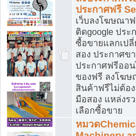
ประกาศฟรี S
เว็บลงโฆษณาฟร
ติดgoogle ประ
ซื้อขายแลกเปลี่
สอง ประกาศขา
ประกาศฟรีออนไ
ของฟรี ลงโฆษ
สินค้าฟรีไม่ต้
มือสอง แหล่งร
เลือกซื้อขาย
หมวดChemica
Machinery a