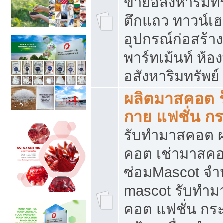
ขายอสังหาริมทร
ตึกแถว ทาวน์เฮาส
อุปกรณ์ก่อสร้าง
พาร์ทเม้นท์ ห้อง
อสังหาริมทรัพย์
ผลิตมาสคอต ร้
กาย แฟชั่น กระ
รับทำมาสคอต ผ
คอต เช่ามาสคอ
ซ่อมMascot จำห
mascot รับทำม
คอต แฟชั่น กระเ