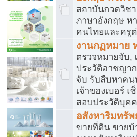
สถาบันกวดวิชา 
ภาษาอังกฤษ หา
คนไทยและครูต่
งานกฏหมาย 
ตรวจหมายจับ, เ
ประวัติอาชญาก
จับ รับสืบหาค
เจ้าของเบอร์ เช
สอบประวัติบุค
อสังหาริมทรัพย
ขายที่ดิน ขาย