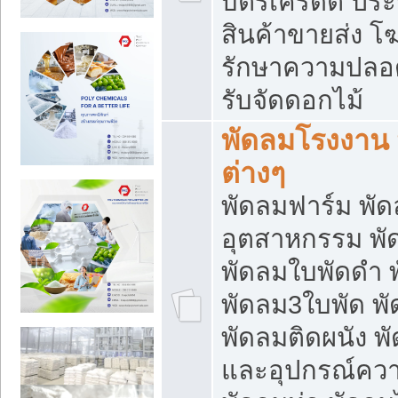
บัตรเครดิต ประก
สินค้าขายส่ง โฆ
รักษาความปลอดภั
รับจัดดอกไม้
พัดลมโรงงาน พ
ต่างๆ
พัดลมฟาร์ม พั
อุตสาหกรรม พั
พัดลมใบพัดดำ 
พัดลม3ใบพัด 
พัดลมติดผนัง พั
และอุปกรณ์ความ