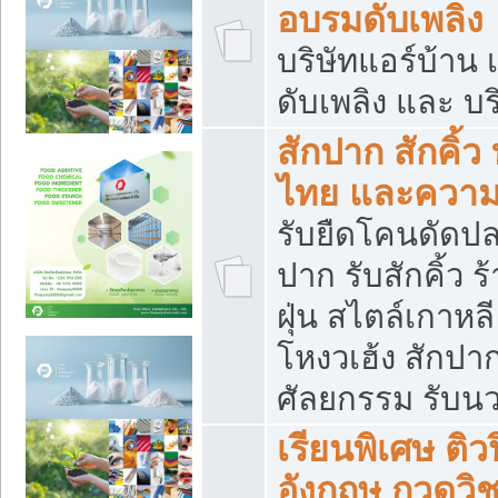
อบรมดับเพลิง
บริษัทแอร์บ้าน 
ดับเพลิง และ บร
สักปาก สักคิ้
ไทย และควา
รับยืดโคนดัดปลา
ปาก รับสักคิ้ว ร
ฝุ่น สไตล์เกาห
โหงวเฮ้ง สักปา
ศัลยกรรม รับน
เรียนพิเศษ ติ
อังกฤษ กวดวิ