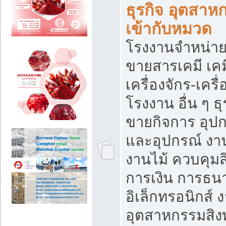
ธุรกิจ อุตสาหก
เข้ากับหมวด
โรงงานจำหน่าย
ขายสารเคมี เค
เครื่องจักร-เครื
โรงงาน อื่น ๆ ธุ
ขายกิจการ อุป
และอุปกรณ์ งา
งานไม้ ควบคุมส
การเงิน การธน
อิเล็กทรอนิกส์ 
อุตสาหกรรมสิงท