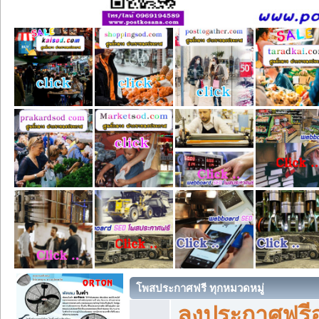
โพสประกาศฟรี ทุกหมวดหมู่
ลงประกาศฟรีอ