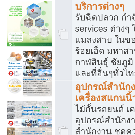
บริการต่างๆ
รับฉีดปลวก กำจ
services ต่างๆ 
แมลงสาบ ในขอน
ร้อยเอ็ด มหาสา
กาฬสินธุ์ ชัยภ
และที่อื่นๆทั่วไ
อุปกรณ์สำนักง
เครื่องสแกนนิ้ว
ไม้กั้นรถยนต์ เค
อุปกรณ์สำนักง
สำนักงาน ชุดคว