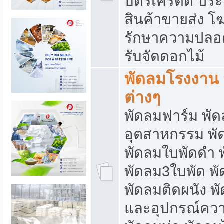
บัตรเครดิต ประก
สินค้าขายส่ง โฆ
รักษาความปลอดภั
รับจัดดอกไม้
พัดลมโรงงาน พ
ต่างๆ
พัดลมฟาร์ม พั
อุตสาหกรรม พั
พัดลมใบพัดดำ 
พัดลม3ใบพัด 
พัดลมติดผนัง พั
และอุปกรณ์ความ