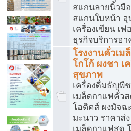
สแกนลายนิ้วมือ 
สแกนใบหน้า อ
เครื่องเขียน เฟ
ธุรกิจบริการอา
โรงงานคั่วเม
โกโก้ ผงชา เค
สุขภาพ
เครื่องดื่มธัญพื
เมล็ดกาแฟคั่วสด
โอติคส์ ผงมัจ
มะนาว ราคาส่
เมล็ดกาแฟสด โ