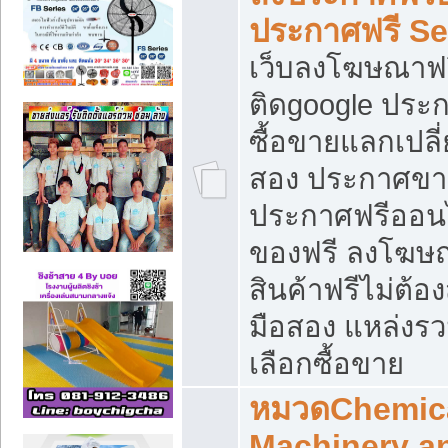
ประกาศฟรี S
เว็บลงโฆษณาฟร
ติดgoogle ประ
ซื้อขายแลกเปลี่
สอง ประกาศขา
ประกาศฟรีออนไ
ของฟรี ลงโฆษ
สินค้าฟรีไม่ต้
มือสอง แหล่งร
เลือกซื้อขาย
หมวดChemica
Machinery a