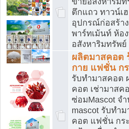
ขายอสังหาริมทร
ตึกแถว ทาวน์เฮาส
อุปกรณ์ก่อสร้าง
พาร์ทเม้นท์ ห้อง
อสังหาริมทรัพย์
ผลิตมาสคอต ร้
กาย แฟชั่น กระ
รับทำมาสคอต ผ
คอต เช่ามาสคอ
ซ่อมMascot จำห
mascot รับทำม
คอต แฟชั่น กระเ