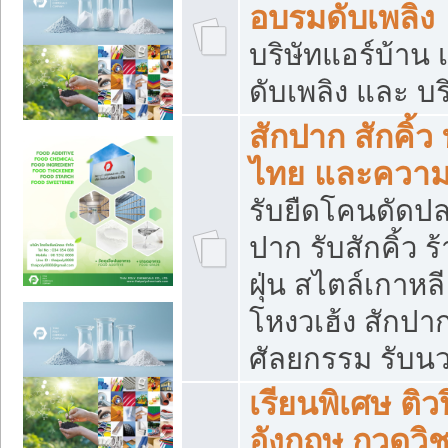
อบรมดับเพลิง
บริษัทแอร์บ้าน 
ดับเพลิง และ บร
สักปาก สักคิ้
ไทย และควา
รับยืดโคนดัดปลา
ปาก รับสักคิ้ว ร
ฝุ่น สไตล์เกาห
โหงวเฮ้ง สักปา
ศัลยกรรม รับน
เรียนพิเศษ ติ
อังกฤษ กวดวิ