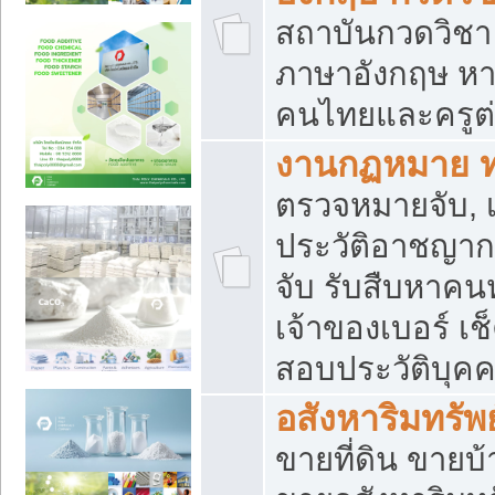
สถาบันกวดวิชา 
ภาษาอังกฤษ หา
คนไทยและครูต่
งานกฏหมาย 
ตรวจหมายจับ, เ
ประวัติอาชญาก
จับ รับสืบหาค
เจ้าของเบอร์ เช
สอบประวัติบุค
อสังหาริมทรัพย
ขายที่ดิน ขาย