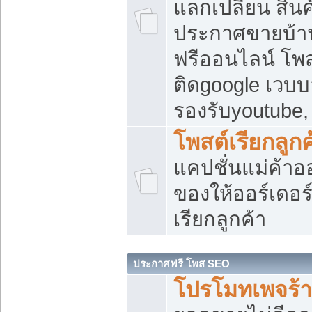
แลกเปลี่ยน สิน
ประกาศขายบ้า
ฟรีออนไลน์ โพส
ติดgoogle เวบบ
รองรับyoutube
โพสต์เรียกลูกค
แคปชั่นแม่ค้าอ
ของให้ออร์เดอร์
เรียกลูกค้า
ประกาศฟรี โพส SEO
โปรโมทเพจร้า