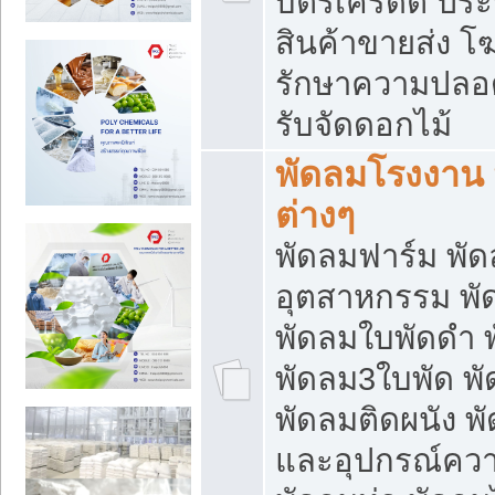
บัตรเครดิต ประก
สินค้าขายส่ง โฆ
รักษาความปลอดภั
รับจัดดอกไม้
พัดลมโรงงาน พ
ต่างๆ
พัดลมฟาร์ม พั
อุตสาหกรรม พั
พัดลมใบพัดดำ 
พัดลม3ใบพัด 
พัดลมติดผนัง พั
และอุปกรณ์ความ