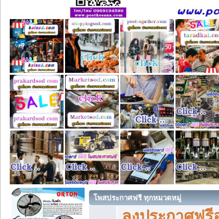
โพสประกาศฟรี ทุกหมวดหมู่
ลงประกาศฟรีอ