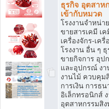
ธุรกิจ อุตสาหก
เข้ากับหมวด
โรงงานจำหน่าย
ขายสารเคมี เค
เครื่องจักร-เครื
โรงงาน อื่น ๆ ธุ
ขายกิจการ อุป
และอุปกรณ์ งา
งานไม้ ควบคุมส
การเงิน การธน
อิเล็กทรอนิกส์ 
อุตสาหกรรมสิงท