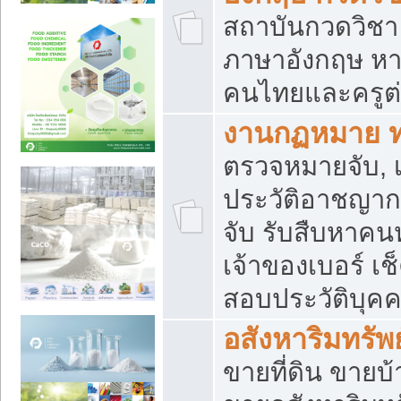
สถาบันกวดวิชา 
ภาษาอังกฤษ หา
คนไทยและครูต่
งานกฏหมาย 
ตรวจหมายจับ, เ
ประวัติอาชญาก
จับ รับสืบหาค
เจ้าของเบอร์ เช
สอบประวัติบุค
อสังหาริมทรัพย
ขายที่ดิน ขาย