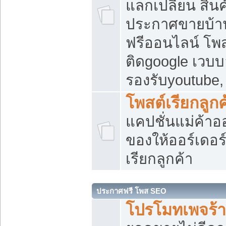
แลกเปลี่ยน สิน
ประกาศขายบ้า
ฟรีออนไลน์ โพส
ติดgoogle เวบบ
รองรับyoutube
โพสต์เรียกลูกค
แคปชั่นแม่ค้าอ
ของให้ออร์เดอร์
เรียกลูกค้า
ประกาศฟรี โพส SEO
โปรโมทเพจร้า