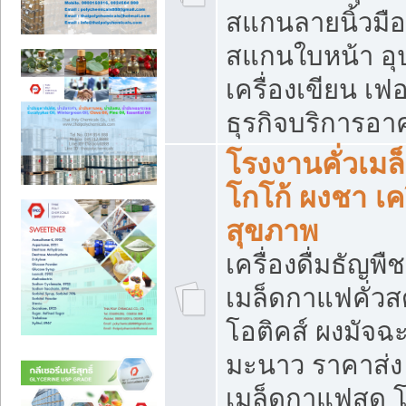
สแกนลายนิ้วมือ 
สแกนใบหน้า อ
เครื่องเขียน เฟ
ธุรกิจบริการอา
โรงงานคั่วเม
โกโก้ ผงชา เค
สุขภาพ
เครื่องดื่มธัญพื
เมล็ดกาแฟคั่วสด
โอติคส์ ผงมัจ
มะนาว ราคาส่
เมล็ดกาแฟสด โ