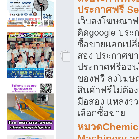
ประกาศฟรี S
เว็บลงโฆษณาฟร
ติดgoogle ประ
ซื้อขายแลกเปลี่
สอง ประกาศขา
ประกาศฟรีออนไ
ของฟรี ลงโฆษ
สินค้าฟรีไม่ต้
มือสอง แหล่งร
เลือกซื้อขาย
หมวดChemica
Machinery a