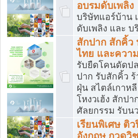
อบรมดับเพลิง
บริษัทแอร์บ้าน 
ดับเพลิง และ บร
สักปาก สักคิ้
ไทย และควา
รับยืดโคนดัดปลา
ปาก รับสักคิ้ว ร
ฝุ่น สไตล์เกาห
โหงวเฮ้ง สักปา
ศัลยกรรม รับน
เรียนพิเศษ ติ
อังกฤษ กวดวิ