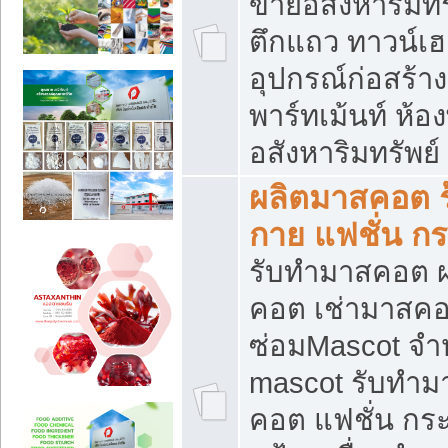
ขายอสังหาริมทร
ตึกแถว ทาวน์เฮาส
อุปกรณ์ก่อสร้าง
พาร์ทเม้นท์ ห้อง
อสังหาริมทรัพย์
ผลิตมาสคอต ร้
กาย แฟชั่น กระ
รับทำมาสคอต ผ
คอต เช่ามาสคอ
ซ่อมMascot จำห
mascot รับทำม
คอต แฟชั่น กระเ