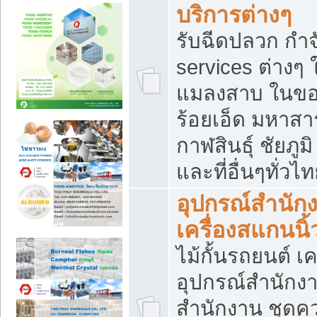
บริการต่างๆ
รับฉีดปลวก กำจ
services ต่างๆ 
แมลงสาบ ในขอน
ร้อยเอ็ด มหาสา
กาฬสินธุ์ ชัยภ
และที่อื่นๆทั่วไ
อุปกรณ์สำนักง
เครื่องสแกนนิ้ว
ไม้กั้นรถยนต์ เค
อุปกรณ์สำนักง
สำนักงาน ชุดคว