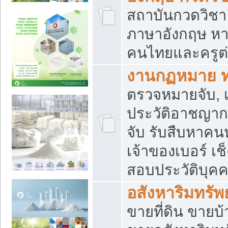
สถาบันกวดวิชา 
ภาษาอังกฤษ หา
คนไทยและครูต่
งานกฏหมาย 
ตรวจหมายจับ, เ
ประวัติอาชญาก
จับ รับสืบหาค
เจ้าของเบอร์ เช
สอบประวัติบุค
อสังหาริมทรัพย
ขายที่ดิน ขาย