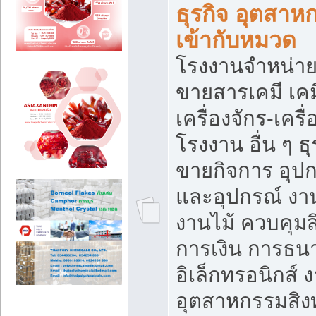
ธุรกิจ อุตสาหก
เข้ากับหมวด
โรงงานจำหน่าย
ขายสารเคมี เค
เครื่องจักร-เครื
โรงงาน อื่น ๆ ธุ
ขายกิจการ อุป
และอุปกรณ์ งา
งานไม้ ควบคุมส
การเงิน การธน
อิเล็กทรอนิกส์ 
อุตสาหกรรมสิงท