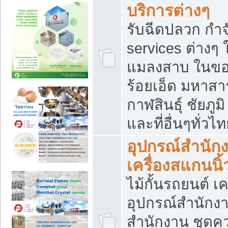
บริการต่างๆ
รับฉีดปลวก กำจ
services ต่างๆ 
แมลงสาบ ในขอน
ร้อยเอ็ด มหาสา
กาฬสินธุ์ ชัยภ
และที่อื่นๆทั่วไ
อุปกรณ์สำนักง
เครื่องสแกนนิ้ว
ไม้กั้นรถยนต์ เค
อุปกรณ์สำนักง
สำนักงาน ชุดคว