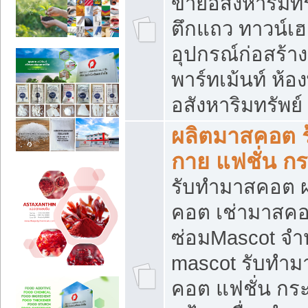
ขายอสังหาริมทร
ตึกแถว ทาวน์เฮาส
อุปกรณ์ก่อสร้าง
พาร์ทเม้นท์ ห้อง
อสังหาริมทรัพย์
ผลิตมาสคอต ร้
กาย แฟชั่น กระ
รับทำมาสคอต ผ
คอต เช่ามาสคอ
ซ่อมMascot จำห
mascot รับทำม
คอต แฟชั่น กระเ