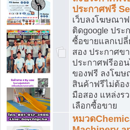
ประกาศฟรี S
เว็บลงโฆษณาฟร
ติดgoogle ประ
ซื้อขายแลกเปลี่
สอง ประกาศขา
ประกาศฟรีออนไ
ของฟรี ลงโฆษ
สินค้าฟรีไม่ต้
มือสอง แหล่งร
เลือกซื้อขาย
หมวดChemica
Machinery a