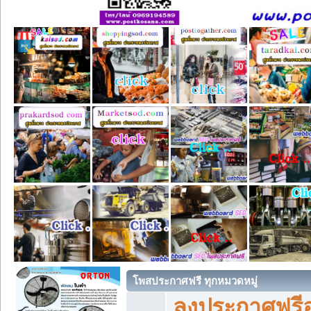
โพสประกาศฟรี ทุกหมวดหมู่
ลงประกาศฟรีอ