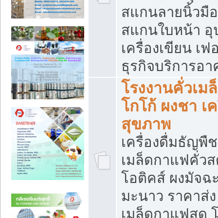
สแกนลายนิ้วมือ 
สแกนใบหน้า อ
เครื่องเขียน เฟ
ธุรกิจบริการอา
โรงงานคั่วเม
โกโก้ ผงชา เค
สุขภาพ
เครื่องดื่มธัญพื
เมล็ดกาแฟคั่วสด
โอติคส์ ผงมัจ
มะนาว ราคาส่
เมล็ดกาแฟสด โ