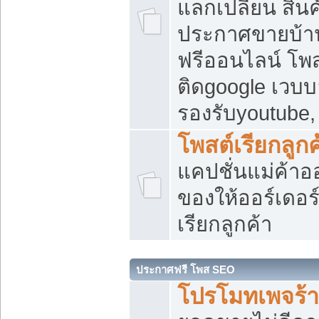
แลกเปลี่ยน สิน
ประกาศขายบ้า
ฟรีออนไลน์ โพส
ติดgoogle เวบบ
รองรับyoutube
โพสต์เรียกลูกค
แคปชั่นแม่ค้าอ
ของให้ออร์เดอร์
เรียกลูกค้า
ประกาศฟรี โพส SEO
โปรโมทเพจร้า