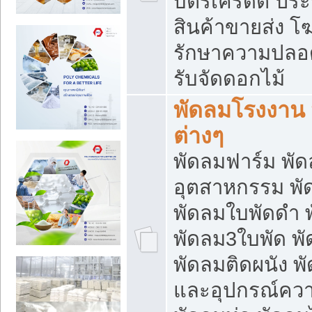
บัตรเครดิต ประก
สินค้าขายส่ง โฆ
รักษาความปลอดภั
รับจัดดอกไม้
พัดลมโรงงาน พ
ต่างๆ
พัดลมฟาร์ม พั
อุตสาหกรรม พั
พัดลมใบพัดดำ 
พัดลม3ใบพัด 
พัดลมติดผนัง พั
และอุปกรณ์ความ