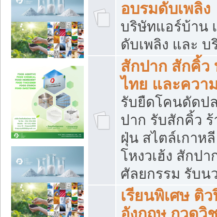
อบรมดับเพลิง
บริษัทแอร์บ้าน 
ดับเพลิง และ บร
สักปาก สักคิ้
ไทย และควา
รับยืดโคนดัดปลา
ปาก รับสักคิ้ว ร
ฝุ่น สไตล์เกาห
โหงวเฮ้ง สักปา
ศัลยกรรม รับน
เรียนพิเศษ ติ
อังกฤษ กวดวิ