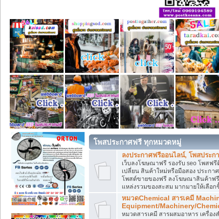
โพสประกาศฟรี ทุกหมวดหมู่
ลงประกาศฟรีออนไลน์, โพสประกา
เว็บลงโฆษณาฟรี รองรับ seo โพสฟรี
เปลี่ยน สินค้าใหม่หรือมือสอง ประ
โพสต์ขายของฟรี ลงโฆษณาสินค้าฟรี
แหล่งรวมของสะสม มากมายให้เลือกซ
หมวดChemical สารเคมี Machi
Equipment/Machinery/Chemi
หมวดสารเคมี สารผสมอาหาร เครื่องสำ