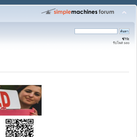
ข่าว:
รับโพส seo