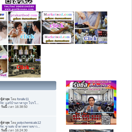
ทู้ล่าสุด
โดย
foraliv11
Re: แอร์บ้านราคาถูก โปรโ...
อ
วันนี้
เวลา 16:38:50
ทู้ล่าสุด
โดย
polychemicals12
Re: ขายส่ง น้ำตาลทรายขาว...
อ
วันนี้
เวลา 16:24:30