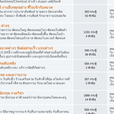
achinery/Chemical นำเข้า-ส่งออก เคมีภัณฑ์
 งานอื่นๆทุกอย่าง ที่ไม่เข้ากับหมวด
กระ
ด เช่น ฝากข่าวประชาสัมพันธ์ ขายตรง บัตรเครดิต
393 กระทู้
ใน
ยส่ง โฆษณา สิ่งพิมพ์ งานพิมพ์ รักษาความปลอดภัย
42 หัวข้อ
เมื
 ต่างๆ
สาหกรรม พัดลมใหญ่ พัดลมหอยโข่ง พัดลมใบพัดดำ
กระ
1191 กระทู้
ยอากาศ พัดลมติดผนัง พัดลมตั้งพื้น พัดลมไอน่ำ
ใน
4 หัวข้อ
เมื
ลมท่อ พัดลมไฟเบอร์กลาส พัดลมโบลเวอร์ พัดลมส
็กขนาดต่างๆ ข้อต่อสวมเร็ว แบบต่างๆ
กระ
346 กระทู้
1/2,3/4นิ้ว เหล็กและอลูมิเนียมสีดำท่อสวมล็อคไม่ต้อง
ใน
36 หัวข้อ
เมื
ื่นๆ อุปกรณ์ข้อต่อเหล็ก และอุปกรณ์เบ็ดเตล็ดอื่นๆ.
กระ
บรมดับเพลิง
556 กระทู้
ใน
มดับเพลิง และ บริการอัคคีภัยต่างๆ
2 หัวข้อ
เมื
วดไทย และความงาม
กระ
 รับสักคิ้ว ร้านเสริมสวย รับสักคิ้วสีฝุ่น สไตล์เกาหลี
307 กระทู้
ใน
แก้ปากคล้ำสีสวย ศัลยกรรม รับนวดไทย นวดนอก
2 หัวข้อ
เมื
าอังกฤษ กวดวิชา
กระ
1886 กระทู้
ภาษาอังกฤษ หาติวเตอร์ภาษาอังกฤษคนไทยและครู
ใน
14 หัวข้อ
เมื่
กระ
656 กระทู้
ประวัติอาชญากรรม # รับสืบงานหมายจับ รับสืบหาคน
ใน
4 หัวข้อ