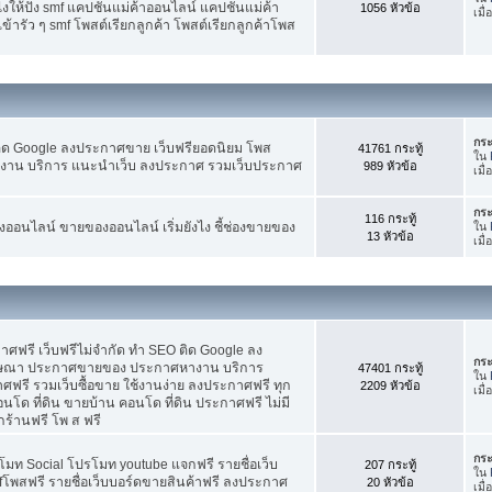
ห้ปัง smf แคปชั่นแม่ค้าออนไลน์ แคปชั่นแม่ค้า
1056 หัวข้อ
เมื่
้ารัว ๆ smf โพสต์เรียกลูกค้า โพสต์เรียกลูกค้าโพส
กระ
ติด Google ลงประกาศขาย เว็บฟรียอดนิยม โพส
41761 กระทู้
ใน
น บริการ แนะนำเว็บ ลงประกาศ รวมเว็บประกาศ
989 หัวข้อ
เมื่
กระ
116 กระทู้
อนไลน์ ขายของออนไลน์ เริ่มยังไง ชี้ช่องขายของ
ใน
13 หัวข้อ
เมื
ฟรี เว็บฟรีไม่จำกัด ทำ SEO ติด Google ลง
กระ
ฆษณา ประกาศขายของ ประกาศหางาน บริการ
47401 กระทู้
ใน
รี รวมเว็บซื้อขาย ใช้งานง่าย ลงประกาศฟรี ทุก
2209 หัวข้อ
เมื
อนโด ที่ดิน ขายบ้าน คอนโด ที่ดิน ประกาศฟรี ไม่มี
กร้านฟรี โพ ส ฟรี
กระ
โมท Social โปรโมท youtube แจกฟรี รายชื่อเว็บ
207 กระทู้
ใน
fโพสฟรี รายชื่อเว็บบอร์ดขายสินค้าฟรี ลงประกาศ
20 หัวข้อ
เมื่