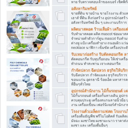
หาย รับตรวจสอบเจ้าของเบอร์ เช็คพิก
อสังหาริมทรัพย์
ขายที่ดิน ขายบ้าน ขายโรงงาน ตัวแท
เฮาส์ ที่ดิน สิ่งก่อสร้าง อุปกรณ์ก่อสร้
อสังหาริมทรัพย์ อื่น ๆ และงานบริการ
ผลิตมาสคอต ร้านเสื่อผ้า เครืองแต่
รับทำมาสคอต ผลิต mascot ซ่อมมาสค
จำหน่ายทำตัวการ์ตูน mascot รับทำมา
ต่างหู แป้ง เครื่องสำอาง ถนอมผิว แ
necklace นาฬิกา เข็มขัด เครื่องประดับ
รับเหมาก่อสร้าง รับตัดคอนกรี
ตัดคอนกรีต รับทุบรื่อถอน ให้เช่าเคร
ทำถนน ทำสะพาน เจาะคอนกรีต
กำจัดปลวก ฉีดปลวก ธรุกิจให้บริก
รับฉีดปลวก กำจัดแมลง ธรุกิจบริการ 
ขอนแก่น อุดรธานี ร้อยเอ็ด มหาสารค
ที่อื่นๆทั่วไทย
อุปกรณ์สำนักงาน ไม้กั้นรถยนต์ เครื
ไม้กั้นรถยนต์ เครื่องกั้นทางเดิน อ
ควบคุมประตู เครื่องสแกนลายนิ้วมือ
งาน เครื่องเขียน เฟอร์นิเจอร์สำนักง
โรงงานคั่วเมล็ดกาแฟสด โรงงานโก
เครื่องดื่มธัญพืช พรีไบโอติคส์ รับผลิ
มัจฉะ ผงชาไทย ผงชามะนาว ราคาส่
ผงชา และ เครื่องดื่มอื่นๆ