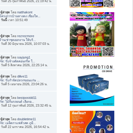
่อ วันที่ 25 กุมภาพันธ์ 2026, 21:19:42 น.
ทู้ล่าสุด
โดย
natthakont
โครงการบ้านหางดง เชียงให...
อ
วันนี้
เวลา 10:51:49
ทู้ล่าสุด
โดย
rezrezmore
ร้านเช่าชุดออกงาน ให้บริ...
่อ วันที่ 30 มิถุนายน 2026, 10:07:03 น.
ทู้ล่าสุด
โดย
sayjung1
Re: รับจ้างตัดคอนกรีต ใ...
่อ วันที่ 5 สิงหาคม 2026, 22:25:14 น.
ทู้ล่าสุด
โดย
dilive11
Re: รับกำจัดปลวกขอนแก่น ...
่อ วันที่ 5 เมษายน 2026, 23:04:26 น.
ทู้ล่าสุด
โดย
bestpostdd11
Re: ไม้กั้นรถยนต์ เลือกอ...
่อ วันที่ 12 กุมภาพันธ์ 2026, 23:32:45 น.
ทู้ล่าสุด
โดย
doubletime11
Re: เมล็ดกาแฟคั่วสด ภูมี...
่อ วันที่ 22 มกราคม 2026, 16:54:42 น.