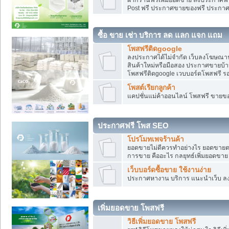
Post ฟรี ประกาศขายของฟรี ประกา
ซื้อ ขาย เช่า บริการ ลด แลก แจก แถม
โพสฟรีติดgoogle
ลงประกาศได้ไม่จำกัด เว็บลงโฆษณาฟ
สินค้าใหม่หรือมือสอง ประกาศขายบ้
โพสฟรีติดgoogle เวบบอร์ดโพสฟรี ร
โพสต์เรียกลูกค้า
แคปชั่นแม่ค้าออนไลน์ โพสฟรี ขายของใ
ประกาศฟรี โพส SEO
โปรโมทเพจร้านค้า
ยอดขายไม่ดีควรทำอย่างไร ยอดขายต
การขาย คืออะไร กลยุทธ์เพิ่มยอดขาย
เว็บบอร์ดซื้อขาย ใช้งานง่าย
ประกาศหางาน บริการ แนะนำเว็บ ล
เพิ่มยอดขาย โพสฟรี
วิธีเพิ่มยอดขาย โพสฟรี