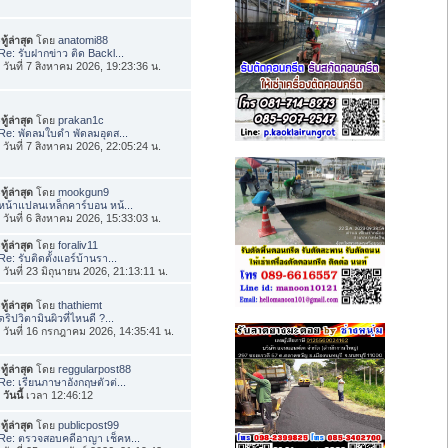
ทู้ล่าสุด
โดย
anatomi88
Re: รับฝากข่าว ติด Backl...
่อ วันที่ 7 สิงหาคม 2026, 19:23:36 น.
ทู้ล่าสุด
โดย
prakan1c
Re: พัดลมใบดำ พัดลมอุตส...
่อ วันที่ 7 สิงหาคม 2026, 22:05:24 น.
ทู้ล่าสุด
โดย
mookgun9
หน้าแปลนเหล็กคาร์บอน หน้...
่อ วันที่ 6 สิงหาคม 2026, 15:33:03 น.
ทู้ล่าสุด
โดย
foraliv11
Re: รับติดตั้งแอร์บ้านรา...
่อ วันที่ 23 มิถุนายน 2026, 21:13:11 น.
ทู้ล่าสุด
โดย
thathiemt
ดริปวิตามินผิวที่ไหนดี ?...
่อ วันที่ 16 กรกฎาคม 2026, 14:35:41 น.
ทู้ล่าสุด
โดย
reggularpost88
Re: เรียนภาษาอังกฤษตัวต่...
อ
วันนี้
เวลา 12:46:12
ทู้ล่าสุด
โดย
publicpost99
Re: ตรวจสอบคดีอาญา เช็คห...