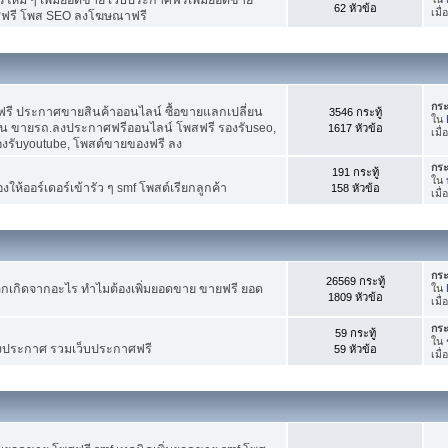
62 หัวข้อ
เมื
ศฟรี โพส SEO ลงโฆษณาฟรี
กระ
รี ประกาศขายสินค้าออนไลน์ ซื้อขายแลกเปลี่ยน
3546 กระทู้
ใน
าน ขายรถ.ลงประกาศฟรีออนไลน์ โพสฟรี รองรับseo,
1617 หัวข้อ
เมื
องรับyoutube, โพสต์ขายของฟรี ลง
กระ
191 กระทู้
ใน
ห้ออร์เดอร์เข้ารัว ๆ smf โพสต์เรียกลูกค้า
158 หัวข้อ
เมื
กระ
26569 กระทู้
กเกิดจากอะไร ทำไมต้องเพิ่มยอดขาย ขายฟรี ยอด
ใน
1809 หัวข้อ
เมื
กระ
59 กระทู้
ใน
งประกาศ รวมเว็บประกาศฟรี
59 หัวข้อ
เมื