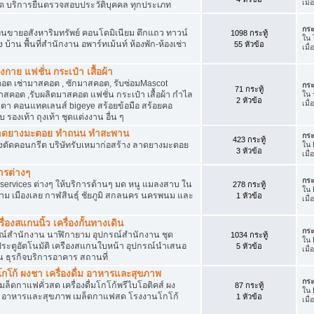
เมื
ัด บริการยื่นตรวจสอบประวัติบุคคล ทุกประเภท
กระ
นขายอสังหาริมทรัพย์ คอนโดมิเนียม ตึกแถว ทาวน์
1098 กระทู้
ใน
าง บ้าน พื้นที่สำนักงาน อพาร์ทเม้นท์ ห้องพัก-ห้องเช่า
55 หัวข้อ
เมื่
งกาย แฟชั่น กระเป๋า เสื้อผ้า
อต เช่ามาสคอต , ซักมาสคอต, รับซ่อมMascot
กระ
71 กระทู้
สคอต ,รับผลิตมาสคอต แฟชั่น กระเป๋า เสื้อผ้า กำไล
ใน
2 หัวข้อ
เมื
ว่นตา คอนแทคเลนส์ bigeye สร้อยข้อมือ สร้อยคอ
 รองเท้า ถุงเท้า ชุดแต่งงาน อื่น ๆ
ต ลาดยางมะตอย ทำถนน ทำสะพาน
กระ
423 กระทู้
ื่องตัดคอนกรีต บริษัทรับเหมาก่อสร้าง ลาดยางมะตอย
ใน
3 หัวข้อ
เมื
ารต่างๆ
กระ
services ต่างๆ ให้บริการด้านๆ มด หนู แมลงสาบ ใน
278 กระทู้
ใน
าม เมืองเลย กาฬสินธุ์ ชัยภูมิ สกลนคร นครพนม และ
1 หัวข้อ
เมื
่องสแกนนิ้ว เครื่องกั้นทางเดิน
กระ
ุปกรณ์สำนักงาน นาฬิกายาม อุปกรณ์สำนักงาน ชุด
1034 กระทู้
ใน
 ประตูอัตโนมัติ เครืองสแกนใบหน้า อุปกรณ์นำเสนอ
5 หัวข้อ
เมื
าน ธุรกิจบริการอาคาร สถานที่
โก้ ผงชา เครื่องดื่ม อาหารและสุขภาพ
กระ
ตเมล็ดกาแฟคั่วสด เครื่องดื่มโกโก้พรีไบโอติคส์ ผง
87 กระทู้
ใน
ง อาหารและสุขภาพ เมล็ดกาแฟสด โรงงานโกโก้
1 หัวข้อ
เมื