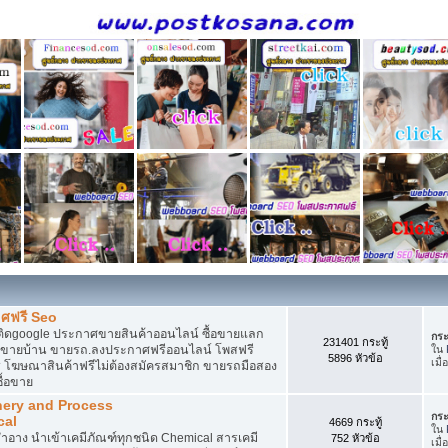
ศฟรี Seo
ติดgoogle ประกาศขายสินค้าออนไลน์ ซื้อขายแลก
กระ
231401 กระทู้
กาศขายบ้าน ขายรถ.ลงประกาศฟรีออนไลน์ โพสฟรี
ใน
5896 หัวข้อ
เมื่
 โฆษณาสินค้าฟรีไม่ต้องสมัครสมาชิก ขายรถมือสอง
ื้อขาย
nery and Process
กระ
cal
4669 กระทู้
ใน
อาง นำเข้าเคมีภัณฑ์ทุกชนิด Chemical สารเคมี
752 หัวข้อ
เมื่