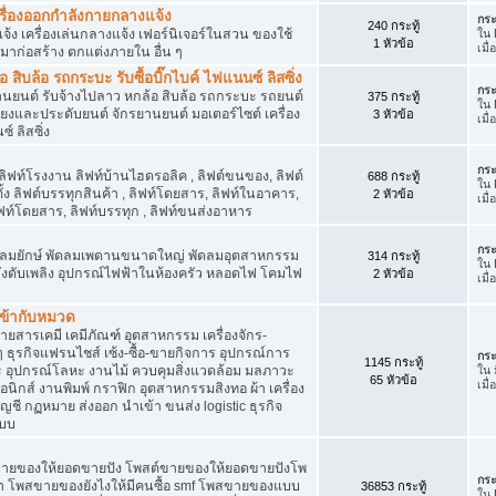
เครื่องออกกำลังกายกลางแจ้ง
กระ
240 กระทู้
จ้ง เครื่องเล่นกลางแจ้ง เฟอร์นิเจอร์ในสวน ของใช้
ใน
1 หัวข้อ
เมื
มาก่อสร้าง ตกแต่งภายใน อื่น ๆ
ิบล้อ รถกระบะ รับซื้อบิ๊กไบค์ ไฟแนนซ์ ลิสซิ่ง
กระ
รยานยนต์ รับจ้างไปลาว หกล้อ สิบล้อ รถกระบะ รถยนต์
375 กระทู้
ใน
สียงและประดับยนต์ จักรยานยนต์ มอเตอร์ไซต์ เครื่อง
3 หัวข้อ
เมื
์ ลิสซิ่ง
กระ
 ลิฟท์โรงงาน ลิฟท์บ้านไฮดรอลิค , ลิฟต์ขนของ, ลิฟต์
688 กระทู้
ใน
ั้ง ลิฟต์บรรทุกสินค้า , ลิฟท์โดยสาร, ลิฟท์ในอาคาร,
2 หัวข้อ
เมื
ท์โดยสาร, ลิฟท์บรรทุก , ลิฟท์ขนส่งอาหาร
กระ
ๆ พัดลมยักษ์ พัดลมเพดานขนาดใหญ่ พัดลมอุตสาหกรรม
314 กระทู้
ใน
 ถังดับเพลิง อุปกรณ์ไฟฟ้าในห้องครัว หลอดไฟ โคมไฟ
2 หัวข้อ
เมื
่เข้ากับหมวด
สารเคมี เคมีภัณฑ์ อุตสาหกรรม เครื่องจักร-
น ๆ ธุรกิจแฟรนไชส์ เซ้ง-ซื้อ-ขายกิจการ อุปกรณ์การ
กระ
1145 กระทู้
อุปกรณ์โลหะ งานไม้ ควบคุมสิ่งแวดล้อม มลภาวะ
ใน
65 หัวข้อ
เมื
นิกส์ งานพิมพ์ กราฟิก อุตสาหกรรมสิงทอ ผ้า เครื่อง
ชี กฏหมาย ส่งออก นำเข้า ขนส่ง logistic ธุรกิจ
แบบ
ขายของให้ยอดขายปัง โพสต์ขายของให้ยอดขายปังโพ
กระ
้า โพสขายของยังไงให้มีคนซื้อ smf โพสขายของแบบ
36853 กระทู้
ใน