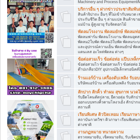
Machinery and Process Equipment/M
บริการอื่น ๆ ฝากข่าวประชาสัมพันธ์
สินค้าจิปาถะ อื่นๆ ที่ไม่เข้ากับหมว
ประกันชีวิต อื่น ๆ ล่ามแปล สินค้าขา
แม่บ้าน ผู้สูงอายุ รับจัดดอกไม้
พัดลมโรงงาน พัดลมยํกษ์ พัดลมท่อ
พัดลมฟาร์ม พัดลมโรงงาน พัดลมอุต
พัดลม2ใบพัด พัดลม3ใบพัด พัดลมระบา
และอุปกรณ์ความเย็น พัดลมยํกษ์ พัด
แตนเลส อะไหล่พัดลม ต่างๆ
ข้อต่อสวมเร็ว ข้อต่อท่อ แป๊บเหล
ข้อต่อสวมไว ข้อต่อสวมเร็ว ข้อต่อท่อ 
ต๊าปเกลียวDIY อุปกรณ์อิเล็กทรอนิคส์อ
ร้านแอร์บ้าน เครื่องดับเพลิง รับอ
บริษัทแอร์บ้าน เครื่องดับเพลิง รับอบร
สักปาก สักคิ้ว ทำผม สุขภาพ น
รับยืดโคนดัดปลาย, ยืดวอลุ่ม รับสักปาก
ออกแบบทรงคิ้วตามโหงวเฮ้ง สักปาก
สถานที่
เรียนพิเศษ ติวปิดเทอม เรียนภาษ
สถาบันกวดวิชา ติวภาษา เรียนพิเศษ
ต่างชาติ
งานกฏหมาย ทนายความ
ตรวจหมายจับ, เช็คหมายจับ, รับเช็ค