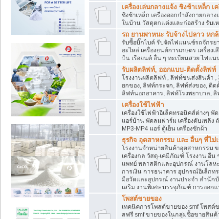
เครื่องเล่นกลางแจ้ง ชิงช้าเหล็ก 
ชิงช้าเหล็ก เครื่องออกกำลังกายกลางแ
ในบ้าน วัสดุตกแต่งและก่อสร้าง รับเห
รถ ยานพาหนะ รับจ้างไปลาว หกล้อ ส
รับซื้อบิ๊กไบค์ รับจัดไฟแนนซ์รถจัก
อะไหล่ เครื่องยนต์การเกษตร เครื่องเ
บิน เรือยนต์ อื่น ๆ ทะเบียนสวย ไฟแนนซ
รับผลิตลิฟท์, ออกแบบ-ติดตั้งลิฟท์
โรงงานผลิตลิฟท์ , ลิฟท์ขนส่งสินค้า ,
ยกของ, ลิฟท์กระจก, ลิฟท์ส่งของ, ติดต
ลิฟท์นอกอาคาร, ลิฟท์โรงพยาบาล, ลิฟ
เครื่องใช้ไฟฟ้า
เครื่องใช้ไฟฟ้าอิเล็คทรอนิคส์ต่าง
แอร์บ้าน พัดลมฟาร์ม เครื่องดับเพลิง
MP3-MP4 แอร์ ตู้เย็น เครื่องซักผ้า
ธุรกิจ อุตสาหกรรม และ อื่นๆ ที่ไม
โรงงานจำหน่ายสินค้าอุตสาหกรรม ขาย
เครื่องกล วัสดุ-เคมีภัณฑ์ โรงงาน อื่
แพทย์ พลาสติกและอุปกรณ์ งานโลหะ 
การเงิน การธนาคาร อุปกรณ์อิเล็กทรอ
มือวัดและอุปกรณ์ งานประจำ สำนักบัญ
เสริม งานพิเศษ บรรจุภัณฑ์ การออก
โพสต์ขายของ
เทคนิคการโพสต์ขายของ smf โพสต์
สฟรี smf ขายของในกลุ่มซื้อขายสินค