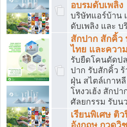
อบรมดับเพลิง
บริษัทแอร์บ้าน 
ดับเพลิง และ บร
สักปาก สักคิ้
ไทย และควา
รับยืดโคนดัดปลา
ปาก รับสักคิ้ว ร
ฝุ่น สไตล์เกาห
โหงวเฮ้ง สักปา
ศัลยกรรม รับน
เรียนพิเศษ ติ
อังกฤษ กวดวิ