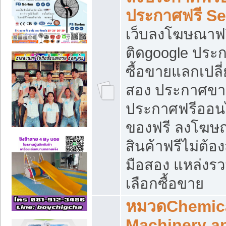
ประกาศฟรี S
เว็บลงโฆษณาฟร
ติดgoogle ประ
ซื้อขายแลกเปลี่
สอง ประกาศขา
ประกาศฟรีออนไ
ของฟรี ลงโฆษ
สินค้าฟรีไม่ต้
มือสอง แหล่งร
เลือกซื้อขาย
หมวดChemica
Machinery a