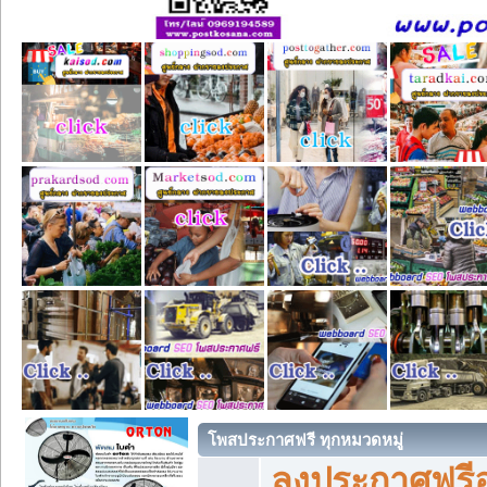
โพสประกาศฟรี ทุกหมวดหมู่
ลงประกาศฟรีอ