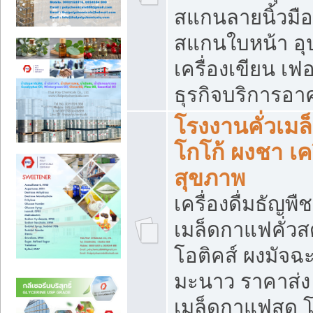
สแกนลายนิ้วมือ 
สแกนใบหน้า อ
เครื่องเขียน เฟ
ธุรกิจบริการอา
โรงงานคั่วเม
โกโก้ ผงชา เค
สุขภาพ
เครื่องดื่มธัญพื
เมล็ดกาแฟคั่วสด
โอติคส์ ผงมัจ
มะนาว ราคาส่
เมล็ดกาแฟสด โ