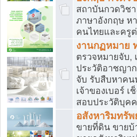
สถาบันกวดวิชา 
ภาษาอังกฤษ หา
คนไทยและครูต่
งานกฏหมาย 
ตรวจหมายจับ, เ
ประวัติอาชญาก
จับ รับสืบหาค
เจ้าของเบอร์ เช
สอบประวัติบุค
อสังหาริมทรัพย
ขายที่ดิน ขาย