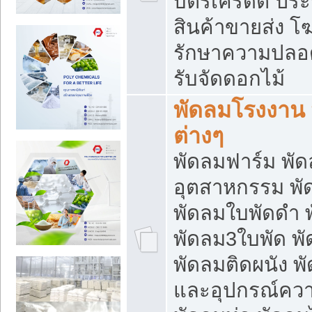
บัตรเครดิต ประก
สินค้าขายส่ง โฆ
รักษาความปลอดภั
รับจัดดอกไม้
พัดลมโรงงาน พ
ต่างๆ
พัดลมฟาร์ม พั
อุตสาหกรรม พั
พัดลมใบพัดดำ 
พัดลม3ใบพัด 
พัดลมติดผนัง พั
และอุปกรณ์ความ