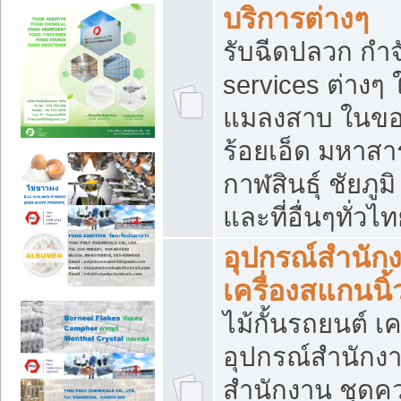
บริการต่างๆ
รับฉีดปลวก กำจ
services ต่างๆ 
แมลงสาบ ในขอน
ร้อยเอ็ด มหาสา
กาฬสินธุ์ ชัยภ
และที่อื่นๆทั่วไ
อุปกรณ์สำนักง
เครื่องสแกนนิ้ว
ไม้กั้นรถยนต์ เค
อุปกรณ์สำนักง
สำนักงาน ชุดคว