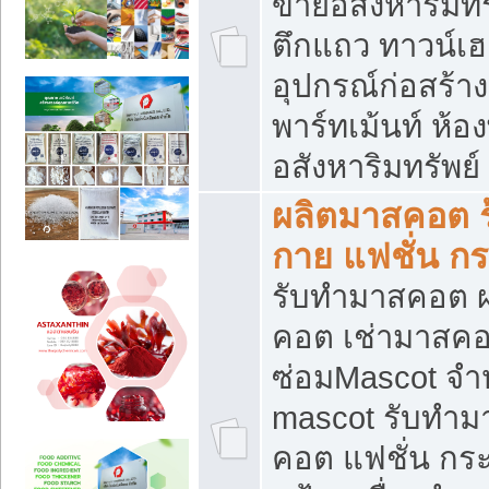
ขายอสังหาริมทร
ตึกแถว ทาวน์เฮาส
อุปกรณ์ก่อสร้าง
พาร์ทเม้นท์ ห้อง
อสังหาริมทรัพย์
ผลิตมาสคอต ร้
กาย แฟชั่น กระ
รับทำมาสคอต ผ
คอต เช่ามาสคอ
ซ่อมMascot จำห
mascot รับทำม
คอต แฟชั่น กระเ