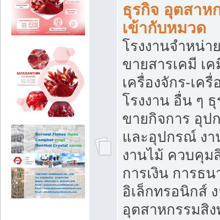
ธุรกิจ อุตสาหก
เข้ากับหมวด
โรงงานจำหน่าย
ขายสารเคมี เค
เครื่องจักร-เครื
โรงงาน อื่น ๆ ธุ
ขายกิจการ อุป
และอุปกรณ์ งา
งานไม้ ควบคุมส
การเงิน การธน
อิเล็กทรอนิกส์ 
อุตสาหกรรมสิงท