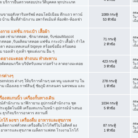
เมื
ัด บริการยื่นตรวจสอบประวัติบุคคล ทุกประเภท
กระ
นขายอสังหาริมทรัพย์ คอนโดมิเนียม ตึกแถว ทาวน์
1089 กระทู้
ใน
าง บ้าน พื้นที่สำนักงาน อพาร์ทเม้นท์ ห้องพัก-ห้องเช่า
53 หัวข้อ
เมื
งกาย แฟชั่น กระเป๋า เสื้อผ้า
อต เช่ามาสคอต , ซักมาสคอต, รับซ่อมMascot
กระ
71 กระทู้
สคอต ,รับผลิตมาสคอต แฟชั่น กระเป๋า เสื้อผ้า กำไล
ใน
2 หัวข้อ
เมื
ว่นตา คอนแทคเลนส์ bigeye สร้อยข้อมือ สร้อยคอ
 รองเท้า ถุงเท้า ชุดแต่งงาน อื่น ๆ
ต ลาดยางมะตอย ทำถนน ทำสะพาน
กระ
423 กระทู้
ื่องตัดคอนกรีต บริษัทรับเหมาก่อสร้าง ลาดยางมะตอย
ใน
3 หัวข้อ
เมื
ารต่างๆ
กระ
services ต่างๆ ให้บริการด้านๆ มด หนู แมลงสาบ ใน
278 กระทู้
ใน
าม เมืองเลย กาฬสินธุ์ ชัยภูมิ สกลนคร นครพนม และ
1 หัวข้อ
เมื
่องสแกนนิ้ว เครื่องกั้นทางเดิน
กระ
ุปกรณ์สำนักงาน นาฬิกายาม อุปกรณ์สำนักงาน ชุด
1034 กระทู้
ใน
 ประตูอัตโนมัติ เครืองสแกนใบหน้า อุปกรณ์นำเสนอ
5 หัวข้อ
เมื
าน ธุรกิจบริการอาคาร สถานที่
โก้ ผงชา เครื่องดื่ม อาหารและสุขภาพ
กระ
ตเมล็ดกาแฟคั่วสด เครื่องดื่มโกโก้พรีไบโอติคส์ ผง
87 กระทู้
ใน
ง อาหารและสุขภาพ เมล็ดกาแฟสด โรงงานโกโก้
1 หัวข้อ
เมื