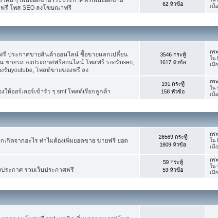
62 หัวข้อ
เมื
ศฟรี โพส SEO ลงโฆษณาฟรี
กระ
รี ประกาศขายสินค้าออนไลน์ ซื้อขายแลกเปลี่ยน
3546 กระทู้
ใน
าน ขายรถ.ลงประกาศฟรีออนไลน์ โพสฟรี รองรับseo,
1617 หัวข้อ
เมื
องรับyoutube, โพสต์ขายของฟรี ลง
กระ
191 กระทู้
ใน
ห้ออร์เดอร์เข้ารัว ๆ smf โพสต์เรียกลูกค้า
158 หัวข้อ
เมื
กระ
26569 กระทู้
กเกิดจากอะไร ทำไมต้องเพิ่มยอดขาย ขายฟรี ยอด
ใน
1809 หัวข้อ
เมื
กระ
59 กระทู้
ใน
งประกาศ รวมเว็บประกาศฟรี
59 หัวข้อ
เมื