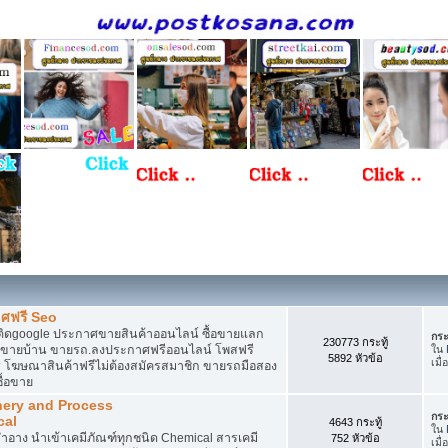
ศฟรี Seo
ติดgoogle ประกาศขายสินค้าออนไลน์ ซื้อขายแลก
กระ
230773 กระทู้
กาศขายบ้าน ขายรถ.ลงประกาศฟรีออนไลน์ โพสฟรี
ใน
5892 หัวข้อ
เมื
 โฆษณาสินค้าฟรีไม่ต้องสมัครสมาชิก ขายรถมือสอง
ื้อขาย
nery and Process
กระ
cal
4643 กระทู้
ใน
อาง นำเข้าเคมีภัณฑ์ทุกชนิด Chemical สารเคมี
752 หัวข้อ
เมื