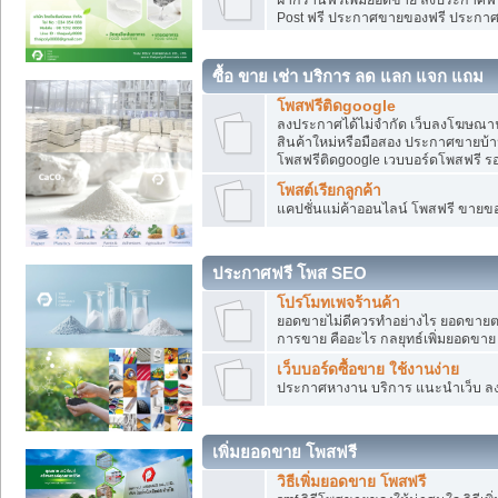
Post ฟรี ประกาศขายของฟรี ประกา
ซื้อ ขาย เช่า บริการ ลด แลก แจก แถม
โพสฟรีติดgoogle
ลงประกาศได้ไม่จำกัด เว็บลงโฆษณาฟ
สินค้าใหม่หรือมือสอง ประกาศขายบ้
โพสฟรีติดgoogle เวบบอร์ดโพสฟรี ร
โพสต์เรียกลูกค้า
แคปชั่นแม่ค้าออนไลน์ โพสฟรี ขายของใ
ประกาศฟรี โพส SEO
โปรโมทเพจร้านค้า
ยอดขายไม่ดีควรทำอย่างไร ยอดขายต
การขาย คืออะไร กลยุทธ์เพิ่มยอดขาย
เว็บบอร์ดซื้อขาย ใช้งานง่าย
ประกาศหางาน บริการ แนะนำเว็บ ล
เพิ่มยอดขาย โพสฟรี
วิธีเพิ่มยอดขาย โพสฟรี