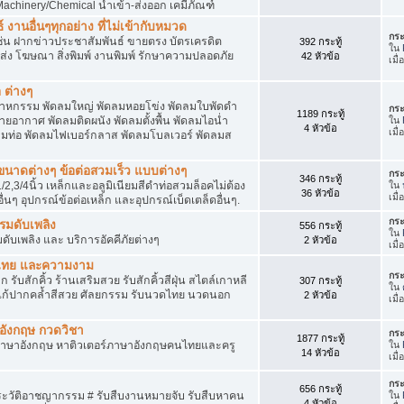
achinery/Chemical นำเข้า-ส่งออก เคมีภัณฑ์
 งานอื่นๆทุกอย่าง ที่ไม่เข้ากับหมวด
กระ
ด เช่น ฝากข่าวประชาสัมพันธ์ ขายตรง บัตรเครดิต
392 กระทู้
ใน
ยส่ง โฆษณา สิ่งพิมพ์ งานพิมพ์ รักษาความปลอดภัย
42 หัวข้อ
เมื
 ต่างๆ
สาหกรรม พัดลมใหญ่ พัดลมหอยโข่ง พัดลมใบพัดดำ
กระ
1189 กระทู้
ยอากาศ พัดลมติดผนัง พัดลมตั้งพื้น พัดลมไอน่ำ
ใน
4 หัวข้อ
เมื
ลมท่อ พัดลมไฟเบอร์กลาส พัดลมโบลเวอร์ พัดลมส
็กขนาดต่างๆ ข้อต่อสวมเร็ว แบบต่างๆ
กระ
346 กระทู้
1/2,3/4นิ้ว เหล็กและอลูมิเนียมสีดำท่อสวมล็อคไม่ต้อง
ใน
36 หัวข้อ
เมื
ื่นๆ อุปกรณ์ข้อต่อเหล็ก และอุปกรณ์เบ็ดเตล็ดอื่นๆ.
กระ
บรมดับเพลิง
556 กระทู้
ใน
มดับเพลิง และ บริการอัคคีภัยต่างๆ
2 หัวข้อ
เมื
วดไทย และความงาม
กระ
 รับสักคิ้ว ร้านเสริมสวย รับสักคิ้วสีฝุ่น สไตล์เกาหลี
307 กระทู้
ใน
แก้ปากคล้ำสีสวย ศัลยกรรม รับนวดไทย นวดนอก
2 หัวข้อ
เมื
าอังกฤษ กวดวิชา
กระ
1877 กระทู้
ภาษาอังกฤษ หาติวเตอร์ภาษาอังกฤษคนไทยและครู
ใน
14 หัวข้อ
เมื
กระ
656 กระทู้
ประวัติอาชญากรรม # รับสืบงานหมายจับ รับสืบหาคน
ใน
4 หัวข้อ