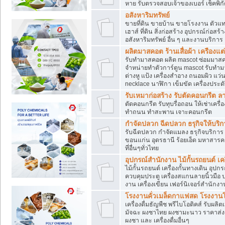
หาย รับตรวจสอบเจ้าของเบอร์ เช็คพิก
อสังหาริมทรัพย์
ขายที่ดิน ขายบ้าน ขายโรงงาน ตัวแท
เฮาส์ ที่ดิน สิ่งก่อสร้าง อุปกรณ์ก่อสร้
อสังหาริมทรัพย์ อื่น ๆ และงานบริการ
ผลิตมาสคอต ร้านเสื่อผ้า เครืองแต่
รับทำมาสคอต ผลิต mascot ซ่อมมาสค
จำหน่ายทำตัวการ์ตูน mascot รับทำมา
ต่างหู แป้ง เครื่องสำอาง ถนอมผิว แ
necklace นาฬิกา เข็มขัด เครื่องประดับ
รับเหมาก่อสร้าง รับตัดคอนกรี
ตัดคอนกรีต รับทุบรื่อถอน ให้เช่าเคร
ทำถนน ทำสะพาน เจาะคอนกรีต
กำจัดปลวก ฉีดปลวก ธรุกิจให้บริก
รับฉีดปลวก กำจัดแมลง ธรุกิจบริการ 
ขอนแก่น อุดรธานี ร้อยเอ็ด มหาสารค
ที่อื่นๆทั่วไทย
อุปกรณ์สำนักงาน ไม้กั้นรถยนต์ เครื
ไม้กั้นรถยนต์ เครื่องกั้นทางเดิน อ
ควบคุมประตู เครื่องสแกนลายนิ้วมือ
งาน เครื่องเขียน เฟอร์นิเจอร์สำนักง
โรงงานคั่วเมล็ดกาแฟสด โรงงานโก
เครื่องดื่มธัญพืช พรีไบโอติคส์ รับผลิ
มัจฉะ ผงชาไทย ผงชามะนาว ราคาส่
ผงชา และ เครื่องดื่มอื่นๆ