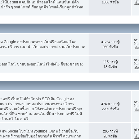
ห้ปัง smf แคปชั่นแม่ค้าออนไลน์ แคปชั่นแม่ค้า
1056 หัวข้อ
เมื
้ารัว ๆ smf โพสต์เรียกลูกค้า โพสต์เรียกลูกค้าโพส
กระ
ติด Google ลงประกาศขาย เว็บฟรียอดนิยม โพส
41757 กระทู้
ใน
น บริการ แนะนำเว็บ ลงประกาศ รวมเว็บประกาศ
989 หัวข้อ
เมื
กระ
115 กระทู้
อนไลน์ ขายของออนไลน์ เริ่มยังไง ชี้ช่องขายของ
ใน
13 หัวข้อ
เมื
ฟรี เว็บฟรีไม่จำกัด ทำ SEO ติด Google ลง
กระ
ฆษณา ประกาศขายของ ประกาศหางาน บริการ
47401 กระทู้
ใน
รี รวมเว็บซื้อขาย ใช้งานง่าย ลงประกาศฟรี ทุก
2209 หัวข้อ
เมื
อนโด ที่ดิน ขายบ้าน คอนโด ที่ดิน ประกาศฟรี ไม่มี
กร้านฟรี โพ ส ฟรี
กระ
โมท Social โปรโมท youtube แจกฟรี รายชื่อเว็บ
205 กระทู้
ใน
fโพสฟรี รายชื่อเว็บบอร์ดขายสินค้าฟรี ลงประกาศ
20 หัวข้อ
เมื