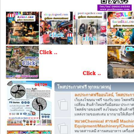
โพสประกาศฟรี ทุกหมวดหมู่
ลงประกาศฟรีออนไลน์, โพสประกา
เว็บลงโฆษณาฟรี รองรับ seo โพสฟรี
เปลี่ยน สินค้าใหม่หรือมือสอง ประ
โพสต์ขายของฟรี ลงโฆษณาสินค้าฟรี
แหล่งรวมของสะสม มากมายให้เลือกซ
หมวดChemical สารเคมี Machi
Equipment/Machinery/Chemi
หมวดสารเคมี สารผสมอาหาร เครื่องสำ