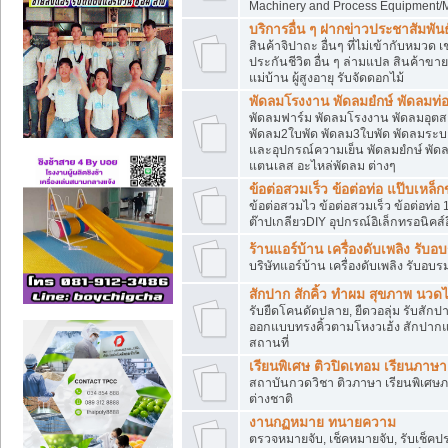
Machinery and Process Equipment/M
บริการอื่น ๆ ฝากข่าวประชาสัมพันธ์
สินค้าจิปาถะ อื่นๆ ที่ไม่เข้ากับหมว
ประกันชีวิต อื่น ๆ ล่ามแปล สินค้าขา
แม่บ้าน ผู้สูงอายุ รับจัดดอกไม้
พัดลมโรงงาน พัดลมยํกษ์ พัดลมท่อ
พัดลมฟาร์ม พัดลมโรงงาน พัดลมอุต
พัดลม2ใบพัด พัดลม3ใบพัด พัดลมระบา
และอุปกรณ์ความเย็น พัดลมยํกษ์ พัด
แตนเลส อะไหล่พัดลม ต่างๆ
ข้อต่อสวมเร็ว ข้อต่อท่อ แป๊บเหล
ข้อต่อสวมไว ข้อต่อสวมเร็ว ข้อต่อท่อ 
ต๊าปเกลียวDIY อุปกรณ์อิเล็กทรอนิคส์อ
ร้านแอร์บ้าน เครื่องดับเพลิง รับอ
บริษัทแอร์บ้าน เครื่องดับเพลิง รับอบร
สักปาก สักคิ้ว ทำผม สุขภาพ น
รับยืดโคนดัดปลาย, ยืดวอลุ่ม รับสักปาก
ออกแบบทรงคิ้วตามโหงวเฮ้ง สักปาก
สถานที่
เรียนพิเศษ ติวปิดเทอม เรียนภาษ
สถาบันกวดวิชา ติวภาษา เรียนพิเศษ
ต่างชาติ
งานกฏหมาย ทนายความ
ตรวจหมายจับ, เช็คหมายจับ, รับเช็ค