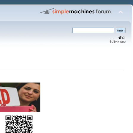
ข่าว:
รับโพส seo