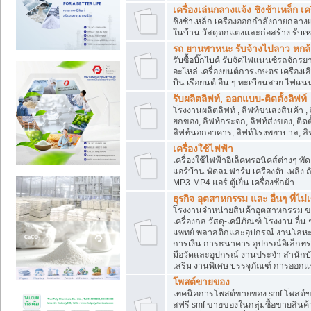
เครื่องเล่นกลางแจ้ง ชิงช้าเหล็ก 
ชิงช้าเหล็ก เครื่องออกกำลังกายกลางแ
ในบ้าน วัสดุตกแต่งและก่อสร้าง รับเห
รถ ยานพาหนะ รับจ้างไปลาว หกล้อ ส
รับซื้อบิ๊กไบค์ รับจัดไฟแนนซ์รถจัก
อะไหล่ เครื่องยนต์การเกษตร เครื่องเ
บิน เรือยนต์ อื่น ๆ ทะเบียนสวย ไฟแนนซ
รับผลิตลิฟท์, ออกแบบ-ติดตั้งลิฟท์
โรงงานผลิตลิฟท์ , ลิฟท์ขนส่งสินค้า ,
ยกของ, ลิฟท์กระจก, ลิฟท์ส่งของ, ติดต
ลิฟท์นอกอาคาร, ลิฟท์โรงพยาบาล, ลิฟ
เครื่องใช้ไฟฟ้า
เครื่องใช้ไฟฟ้าอิเล็คทรอนิคส์ต่าง
แอร์บ้าน พัดลมฟาร์ม เครื่องดับเพลิง
MP3-MP4 แอร์ ตู้เย็น เครื่องซักผ้า
ธุรกิจ อุตสาหกรรม และ อื่นๆ ที่ไม
โรงงานจำหน่ายสินค้าอุตสาหกรรม ขาย
เครื่องกล วัสดุ-เคมีภัณฑ์ โรงงาน อื่
แพทย์ พลาสติกและอุปกรณ์ งานโลหะ 
การเงิน การธนาคาร อุปกรณ์อิเล็กทรอ
มือวัดและอุปกรณ์ งานประจำ สำนักบัญ
เสริม งานพิเศษ บรรจุภัณฑ์ การออก
โพสต์ขายของ
เทคนิคการโพสต์ขายของ smf โพสต์
สฟรี smf ขายของในกลุ่มซื้อขายสินค