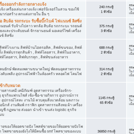
เครื่องออกกำลังกายกลางแจ้ง
กระ
240 กระทู้
จ้ง เครื่องเล่นกลางแจ้ง เฟอร์นิเจอร์ในสวน ของใช้
ใน
1 หัวข้อ
เมื
มาก่อสร้าง ตกแต่งภายใน อื่น ๆ
ิบล้อ รถกระบะ รับซื้อบิ๊กไบค์ ไฟแนนซ์ ลิสซิ่ง
กระ
รยานยนต์ รับจ้างไปลาว หกล้อ สิบล้อ รถกระบะ รถยนต์
375 กระทู้
ใน
สียงและประดับยนต์ จักรยานยนต์ มอเตอร์ไซต์ เครื่อง
3 หัวข้อ
เมื
์ ลิสซิ่ง
กระ
 ลิฟท์โรงงาน ลิฟท์บ้านไฮดรอลิค , ลิฟต์ขนของ, ลิฟต์
688 กระทู้
ใน
ั้ง ลิฟต์บรรทุกสินค้า , ลิฟท์โดยสาร, ลิฟท์ในอาคาร,
2 หัวข้อ
เมื
ท์โดยสาร, ลิฟท์บรรทุก , ลิฟท์ขนส่งอาหาร
กระ
ๆ พัดลมยักษ์ พัดลมเพดานขนาดใหญ่ พัดลมอุตสาหกรรม
314 กระทู้
ใน
 ถังดับเพลิง อุปกรณ์ไฟฟ้าในห้องครัว หลอดไฟ โคมไฟ
2 หัวข้อ
เมื
่เข้ากับหมวด
สารเคมี เคมีภัณฑ์ อุตสาหกรรม เครื่องจักร-
น ๆ ธุรกิจแฟรนไชส์ เซ้ง-ซื้อ-ขายกิจการ อุปกรณ์การ
กระ
1145 กระทู้
อุปกรณ์โลหะ งานไม้ ควบคุมสิ่งแวดล้อม มลภาวะ
ใน
65 หัวข้อ
เมื
นิกส์ งานพิมพ์ กราฟิก อุตสาหกรรมสิงทอ ผ้า เครื่อง
ชี กฏหมาย ส่งออก นำเข้า ขนส่ง logistic ธุรกิจ
แบบ
ขายของให้ยอดขายปัง โพสต์ขายของให้ยอดขายปังโพ
กระ
้า โพสขายของยังไงให้มีคนซื้อ smf โพสขายของแบบ
36850 กระทู้
ใน