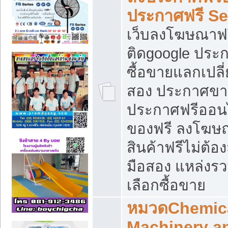
ประกาศฟรี S
เว็บลงโฆษณาฟร
ติดgoogle ประ
ซื้อขายแลกเปลี่
สอง ประกาศขา
ประกาศฟรีออนไ
ของฟรี ลงโฆษ
สินค้าฟรีไม่ต้
มือสอง แหล่งร
เลือกซื้อขาย
หมวดChemica
Machinery a