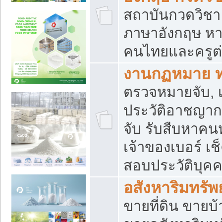
สถาบันกวดวิชา 
ภาษาอังกฤษ หา
คนไทยและครูต่
งานกฏหมาย 
ตรวจหมายจับ, เ
ประวัติอาชญาก
จับ รับสืบหาค
เจ้าของเบอร์ เช
สอบประวัติบุค
อสังหาริมทรัพย
ขายที่ดิน ขาย