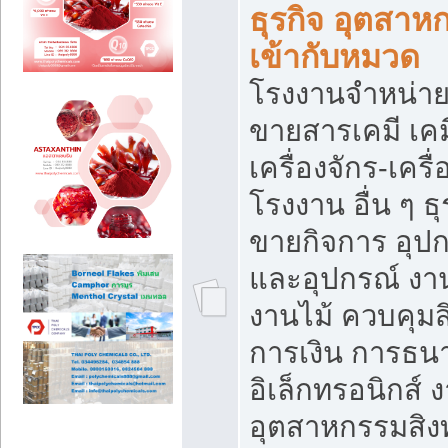
ธุรกิจ อุตสาหก
เข้ากับหมวด
โรงงานจำหน่าย
ขายสารเคมี เค
เครื่องจักร-เครื
โรงงาน อื่น ๆ ธุ
ขายกิจการ อุป
และอุปกรณ์ งา
งานไม้ ควบคุมส
การเงิน การธน
อิเล็กทรอนิกส์ 
อุตสาหกรรมสิงท