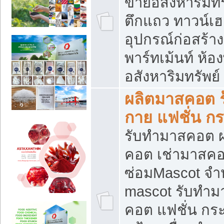
ขายอสังหาริมทร
ตึกแถว ทาวน์เฮาส
อุปกรณ์ก่อสร้าง
พาร์ทเม้นท์ ห้อง
อสังหาริมทรัพย์
ผลิตมาสคอต ร้
กาย แฟชั่น กระ
รับทำมาสคอต ผ
คอต เช่ามาสคอ
ซ่อมMascot จำห
mascot รับทำม
คอต แฟชั่น กระเ