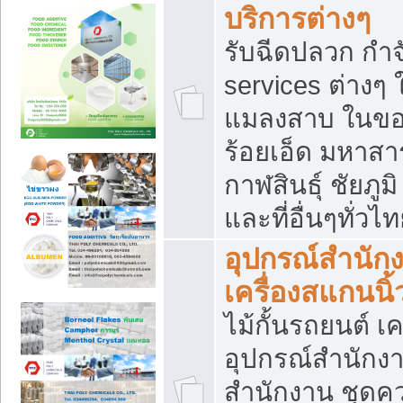
บริการต่างๆ
รับฉีดปลวก กำจ
services ต่างๆ 
แมลงสาบ ในขอน
ร้อยเอ็ด มหาสา
กาฬสินธุ์ ชัยภ
และที่อื่นๆทั่วไ
อุปกรณ์สำนักง
เครื่องสแกนนิ้ว
ไม้กั้นรถยนต์ เค
อุปกรณ์สำนักง
สำนักงาน ชุดคว