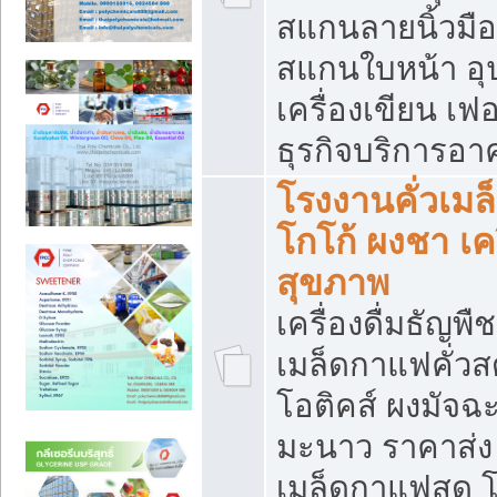
สแกนลายนิ้วมือ 
สแกนใบหน้า อ
เครื่องเขียน เฟ
ธุรกิจบริการอา
โรงงานคั่วเม
โกโก้ ผงชา เค
สุขภาพ
เครื่องดื่มธัญพื
เมล็ดกาแฟคั่วสด
โอติคส์ ผงมัจ
มะนาว ราคาส่
เมล็ดกาแฟสด โ