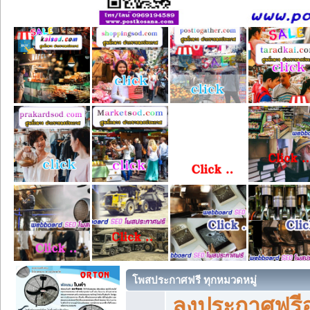
โพสประกาศฟรี ทุกหมวดหมู่
ลงประกาศฟรีอ