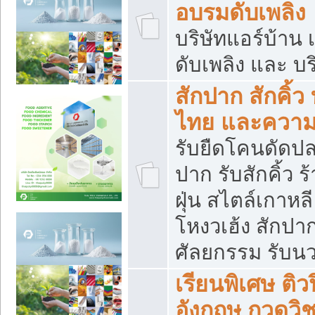
อบรมดับเพลิง
บริษัทแอร์บ้าน 
ดับเพลิง และ บร
สักปาก สักคิ้
ไทย และควา
รับยืดโคนดัดปลา
ปาก รับสักคิ้ว ร
ฝุ่น สไตล์เกาห
โหงวเฮ้ง สักปา
ศัลยกรรม รับน
เรียนพิเศษ ติ
อังกฤษ กวดวิ