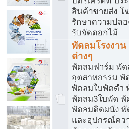
บัตรเครดิต ประก
สินค้าขายส่ง โฆ
รักษาความปลอดภั
รับจัดดอกไม้
พัดลมโรงงาน พ
ต่างๆ
พัดลมฟาร์ม พั
อุตสาหกรรม พั
พัดลมใบพัดดำ 
พัดลม3ใบพัด 
พัดลมติดผนัง พั
และอุปกรณ์ความ