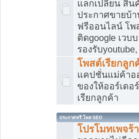
แลกเปลี่ยน สิน
ประกาศขายบ้า
ฟรีออนไลน์ โพส
ติดgoogle เวบบ
รองรับyoutube
โพสต์เรียกลูกค
แคปชั่นแม่ค้าอ
ของให้ออร์เดอร์
เรียกลูกค้า
ประกาศฟรี โพส SEO
โปรโมทเพจร้า