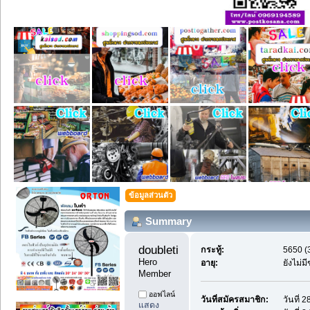
ข้อมูลส่วนตัว
Summary
doubletime11 
กระทู้:
5650 (3
Hero 
อายุ:
ยังไม่ม
Member
ออฟไลน์
วันที่สมัครสมาชิก:
วันที่
แสดง