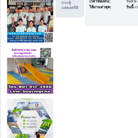
เวลาท้องถิ่น:
วันที่ 
กระทู้
ใช้งานล่าสุด:
วันนี้
เว
แสดงสถิติ