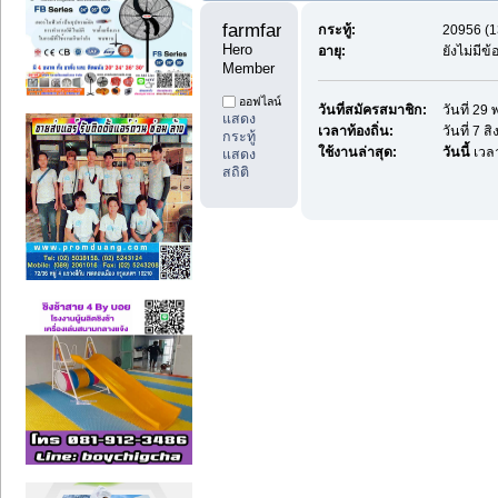
farmfan99 
กระทู้:
20956 (1
Hero 
อายุ:
ยังไม่มีข
Member
ออฟไลน์
วันที่สมัครสมาชิก:
วันที่ 2
แสดง
เวลาท้องถิ่น:
วันที่ 7 
กระทู้
ใช้งานล่าสุด:
วันนี้
เวลา
แสดง
สถิติ