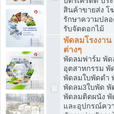
บัตรเครดิต ประก
สินค้าขายส่ง โฆ
รักษาความปลอดภั
รับจัดดอกไม้
พัดลมโรงงาน พ
ต่างๆ
พัดลมฟาร์ม พั
อุตสาหกรรม พั
พัดลมใบพัดดำ 
พัดลม3ใบพัด 
พัดลมติดผนัง พั
และอุปกรณ์ความ