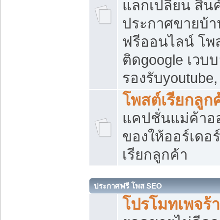
แลกเปลี่ยน สิน
ประกาศขายบ้า
ฟรีออนไลน์ โพส
ติดgoogle เวบบ
รองรับyoutube
โพสต์เรียกลูกค
แคปชั่นแม่ค้าอ
ของให้ออร์เดอร์
เรียกลูกค้า
ประกาศฟรี โพส SEO
โปรโมทเพจร้า