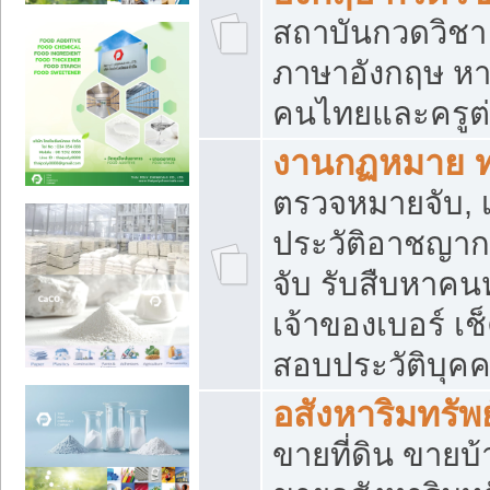
สถาบันกวดวิชา 
ภาษาอังกฤษ หา
คนไทยและครูต่
งานกฏหมาย 
ตรวจหมายจับ, เ
ประวัติอาชญาก
จับ รับสืบหาค
เจ้าของเบอร์ เช
สอบประวัติบุค
อสังหาริมทรัพย
ขายที่ดิน ขาย