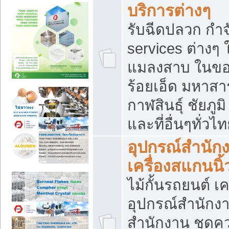
บริการต่างๆ
รับฉีดปลวก กำจ
services ต่างๆ 
แมลงสาบ ในขอน
ร้อยเอ็ด มหาสา
กาฬสินธุ์ ชัยภ
และที่อื่นๆทั่วไ
อุปกรณ์สำนักง
เครื่องสแกนนิ้ว
ไม้กั้นรถยนต์ เค
อุปกรณ์สำนักง
สำนักงาน ชุดคว