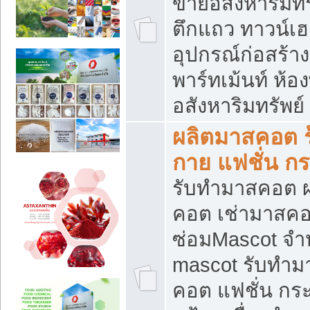
ขายอสังหาริมทร
ตึกแถว ทาวน์เฮาส
อุปกรณ์ก่อสร้าง
พาร์ทเม้นท์ ห้อง
อสังหาริมทรัพย์
ผลิตมาสคอต ร้
กาย แฟชั่น กระ
รับทำมาสคอต ผ
คอต เช่ามาสคอ
ซ่อมMascot จำห
mascot รับทำม
คอต แฟชั่น กระเ