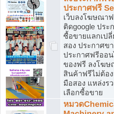
ประกาศฟรี S
เว็บลงโฆษณาฟร
ติดgoogle ประ
ซื้อขายแลกเปลี่
สอง ประกาศขา
ประกาศฟรีออนไ
ของฟรี ลงโฆษ
สินค้าฟรีไม่ต้
มือสอง แหล่งร
เลือกซื้อขาย
หมวดChemica
Machinery a