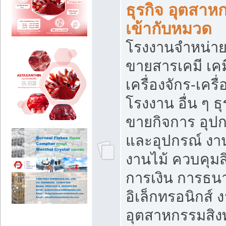
ธุรกิจ อุตสาหก
เข้ากับหมวด
โรงงานจำหน่าย
ขายสารเคมี เค
เครื่องจักร-เครื
โรงงาน อื่น ๆ ธุ
ขายกิจการ อุป
และอุปกรณ์ งา
งานไม้ ควบคุมส
การเงิน การธน
อิเล็กทรอนิกส์ 
อุตสาหกรรมสิงท