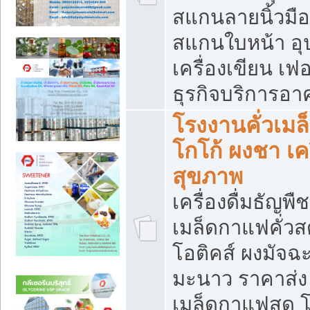
สแกนลายนิ้วมือ 
สแกนใบหน้า อ
เครื่องเขียน เฟ
ธุรกิจบริการอา
โรงงานคั่วเม
โกโก้ ผงชา เค
สุขภาพ
เครื่องดื่มธัญพื
เมล็ดกาแฟคั่วสด
โอติคส์ ผงมัจ
มะนาว ราคาส่
เมล็ดกาแฟสด โ