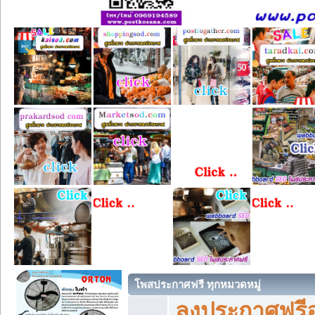
โพสประกาศฟรี ทุกหมวดหมู่
ลงประกาศฟรีอ