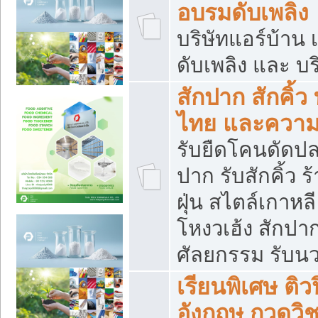
อบรมดับเพลิง
บริษัทแอร์บ้าน 
ดับเพลิง และ บร
สักปาก สักคิ้
ไทย และควา
รับยืดโคนดัดปลา
ปาก รับสักคิ้ว ร
ฝุ่น สไตล์เกาห
โหงวเฮ้ง สักปา
ศัลยกรรม รับน
เรียนพิเศษ ติ
อังกฤษ กวดวิ