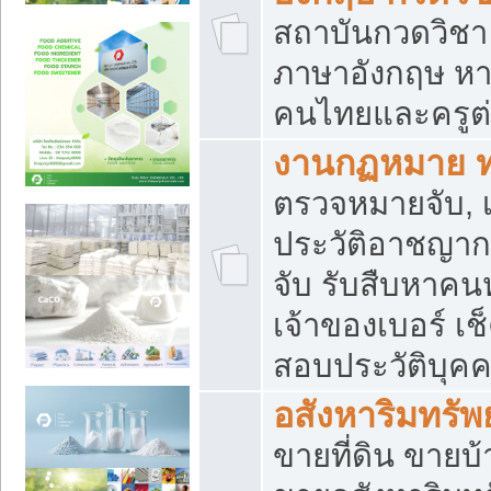
สถาบันกวดวิชา 
ภาษาอังกฤษ หา
คนไทยและครูต่
งานกฏหมาย 
ตรวจหมายจับ, เ
ประวัติอาชญาก
จับ รับสืบหาค
เจ้าของเบอร์ เช
สอบประวัติบุค
อสังหาริมทรัพย
ขายที่ดิน ขาย