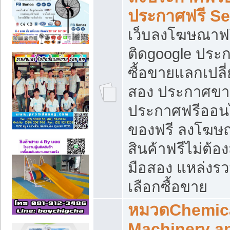
ประกาศฟรี S
เว็บลงโฆษณาฟร
ติดgoogle ประ
ซื้อขายแลกเปลี่
สอง ประกาศขา
ประกาศฟรีออนไ
ของฟรี ลงโฆษ
สินค้าฟรีไม่ต้
มือสอง แหล่งร
เลือกซื้อขาย
หมวดChemica
Machinery a