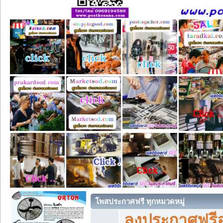
โพสประกาศฟรี ทุกหมวดหมู่
ลงประกาศฟรีอ