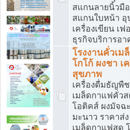
สแกนลายนิ้วมือ 
สแกนใบหน้า อ
เครื่องเขียน เฟ
ธุรกิจบริการอา
โรงงานคั่วเม
โกโก้ ผงชา เค
สุขภาพ
เครื่องดื่มธัญพื
เมล็ดกาแฟคั่วสด
โอติคส์ ผงมัจ
มะนาว ราคาส่
เมล็ดกาแฟสด โ