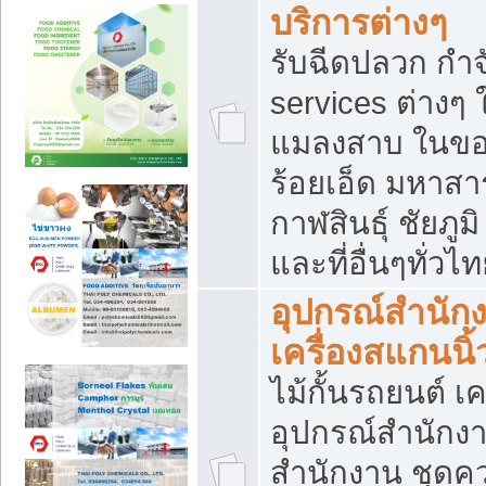
บริการต่างๆ
รับฉีดปลวก กำจ
services ต่างๆ 
แมลงสาบ ในขอน
ร้อยเอ็ด มหาสา
กาฬสินธุ์ ชัยภ
และที่อื่นๆทั่วไ
อุปกรณ์สำนักง
เครื่องสแกนนิ้ว
ไม้กั้นรถยนต์ เค
อุปกรณ์สำนักง
สำนักงาน ชุดคว