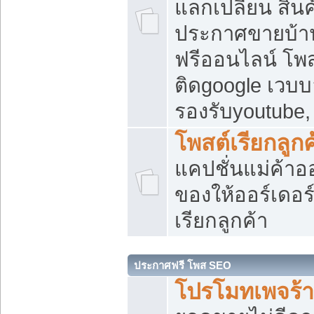
แลกเปลี่ยน สิน
ประกาศขายบ้า
ฟรีออนไลน์ โพส
ติดgoogle เวบบ
รองรับyoutube
โพสต์เรียกลูกค
แคปชั่นแม่ค้าอ
ของให้ออร์เดอร์
เรียกลูกค้า
ประกาศฟรี โพส SEO
โปรโมทเพจร้า