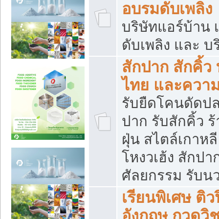
อบรมดับเพลิง
บริษัทแอร์บ้าน 
ดับเพลิง และ บร
สักปาก สักคิ้
ไทย และควา
รับยืดโคนดัดปลา
ปาก รับสักคิ้ว ร
ฝุ่น สไตล์เกาห
โหงวเฮ้ง สักปา
ศัลยกรรม รับน
เรียนพิเศษ ติ
อังกฤษ กวดวิ