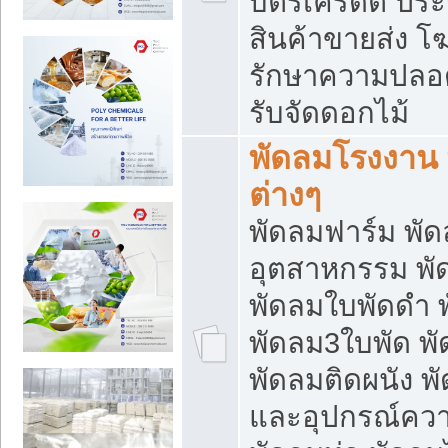
บัตรเครดิต ประก
สินค้าขายส่ง โฆ
รักษาความปลอดภั
รับจัดดอกไม้
พัดลมโรงงาน พ
ต่างๆ
พัดลมฟาร์ม พั
อุตสาหกรรม พั
พัดลมใบพัดดำ 
พัดลม3ใบพัด 
พัดลมติดผนัง พั
และอุปกรณ์ความ