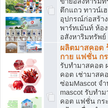
ขายอสังหาริมทร
ตึกแถว ทาวน์เฮาส
อุปกรณ์ก่อสร้าง
พาร์ทเม้นท์ ห้อง
อสังหาริมทรัพย์
ผลิตมาสคอต ร้
กาย แฟชั่น กระ
รับทำมาสคอต ผ
คอต เช่ามาสคอ
ซ่อมMascot จำห
mascot รับทำม
คอต แฟชั่น กระเ