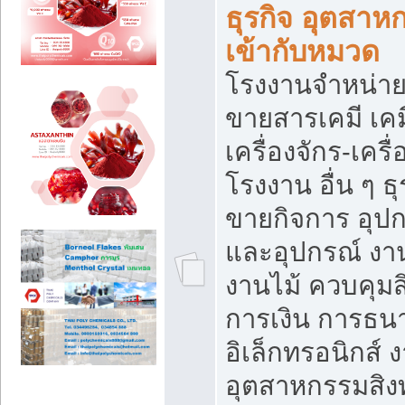
ธุรกิจ อุตสาหก
เข้ากับหมวด
โรงงานจำหน่าย
ขายสารเคมี เค
เครื่องจักร-เครื
โรงงาน อื่น ๆ ธุ
ขายกิจการ อุป
และอุปกรณ์ งา
งานไม้ ควบคุมส
การเงิน การธน
อิเล็กทรอนิกส์ 
อุตสาหกรรมสิงท