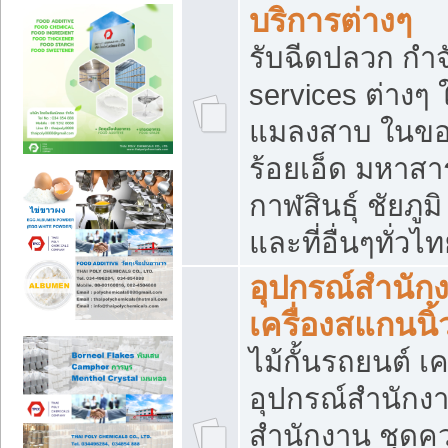
บริการต่างๆ
รับฉีดปลวก กำจ
services ต่างๆ 
แมลงสาบ ในขอน
ร้อยเอ็ด มหาสา
กาฬสินธุ์ ชัยภ
และที่อื่นๆทั่วไ
อุปกรณ์สำนักง
เครื่องสแกนนิ้ว
ไม้กั้นรถยนต์ เค
อุปกรณ์สำนักง
สำนักงาน ชุดคว