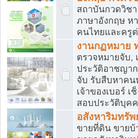
สถาบันกวดวิชา 
ภาษาอังกฤษ หา
คนไทยและครูต่
งานกฏหมาย 
ตรวจหมายจับ, เ
ประวัติอาชญาก
จับ รับสืบหาค
เจ้าของเบอร์ เช
สอบประวัติบุค
อสังหาริมทรัพย
ขายที่ดิน ขาย