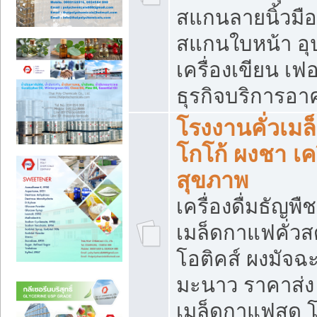
สแกนลายนิ้วมือ 
สแกนใบหน้า อ
เครื่องเขียน เฟ
ธุรกิจบริการอา
โรงงานคั่วเม
โกโก้ ผงชา เค
สุขภาพ
เครื่องดื่มธัญพื
เมล็ดกาแฟคั่วสด
โอติคส์ ผงมัจ
มะนาว ราคาส่
เมล็ดกาแฟสด โ