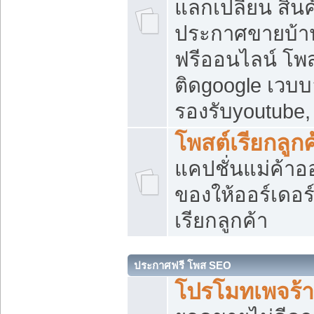
แลกเปลี่ยน สิน
ประกาศขายบ้า
ฟรีออนไลน์ โพส
ติดgoogle เวบบ
รองรับyoutube
โพสต์เรียกลูกค
แคปชั่นแม่ค้าอ
ของให้ออร์เดอร์
เรียกลูกค้า
ประกาศฟรี โพส SEO
โปรโมทเพจร้า