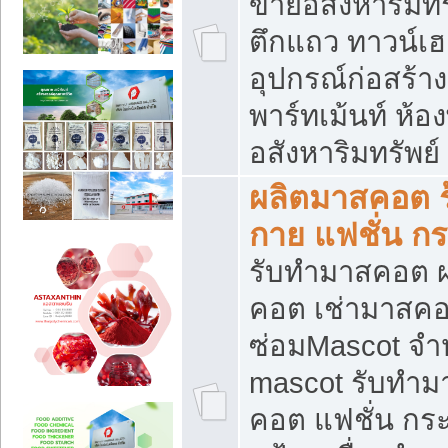
ขายอสังหาริมทร
ตึกแถว ทาวน์เฮาส
อุปกรณ์ก่อสร้าง
พาร์ทเม้นท์ ห้อง
อสังหาริมทรัพย์
ผลิตมาสคอต ร้
กาย แฟชั่น กระ
รับทำมาสคอต ผ
คอต เช่ามาสคอ
ซ่อมMascot จำห
mascot รับทำม
คอต แฟชั่น กระเ