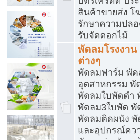
บัตรเครดิต ประก
สินค้าขายส่ง โฆ
รักษาความปลอดภั
รับจัดดอกไม้
พัดลมโรงงาน พ
ต่างๆ
พัดลมฟาร์ม พั
อุตสาหกรรม พั
พัดลมใบพัดดำ 
พัดลม3ใบพัด 
พัดลมติดผนัง พั
และอุปกรณ์ความ