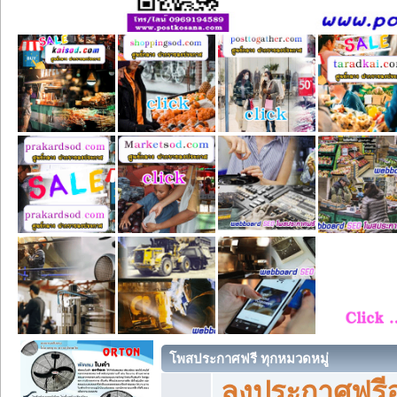
โพสประกาศฟรี ทุกหมวดหมู่
ลงประกาศฟรีอ