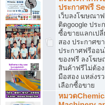
ประกาศฟรี S
เว็บลงโฆษณาฟร
ติดgoogle ประ
ซื้อขายแลกเปลี่
สอง ประกาศขา
ประกาศฟรีออนไ
ของฟรี ลงโฆษ
สินค้าฟรีไม่ต้
มือสอง แหล่งร
เลือกซื้อขาย
หมวดChemica
Machinery a