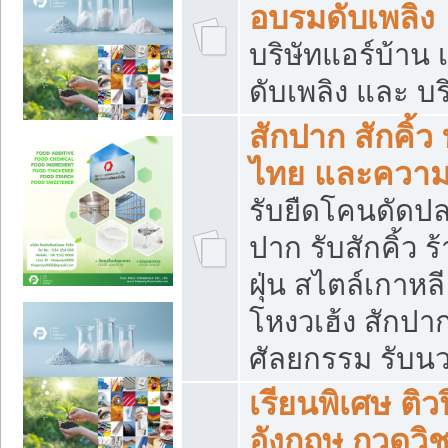
อบรมดับเพลิง
บริษัทแอร์บ้าน 
ดับเพลิง และ บร
สักปาก สักคิ้
ไทย และควา
รับยืดโคนดัดปลา
ปาก รับสักคิ้ว ร
ฝุ่น สไตล์เกาห
โหงวเฮ้ง สักปา
ศัลยกรรม รับน
เรียนพิเศษ ติ
อังกฤษ กวดวิ