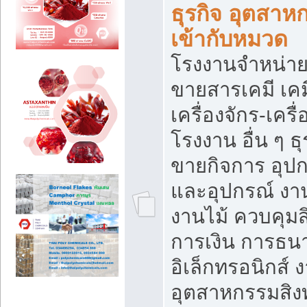
ธุรกิจ อุตสาหก
เข้ากับหมวด
โรงงานจำหน่าย
ขายสารเคมี เค
เครื่องจักร-เครื
โรงงาน อื่น ๆ ธุ
ขายกิจการ อุป
และอุปกรณ์ งา
งานไม้ ควบคุมส
การเงิน การธน
อิเล็กทรอนิกส์ 
อุตสาหกรรมสิงท