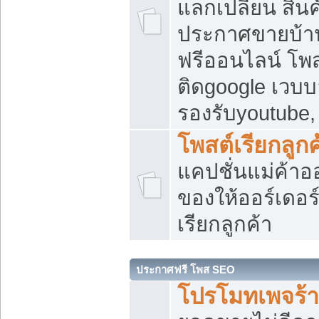
แลกเปลี่ยน สิน
ประกาศขายบ้า
ฟรีออนไลน์ โพส
ติดgoogle เวบบ
รองรับyoutube
โพสต์เรียกลูกค
แคปชั่นแม่ค้าอ
ของให้ออร์เดอร์
เรียกลูกค้า
ประกาศฟรี โพส SEO
โปรโมทเพจร้า