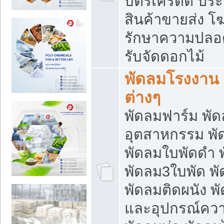
บัตรเครดิต ประก
สินค้าขายส่ง โฆ
รักษาความปลอดภั
รับจัดดอกไม้
พัดลมโรงงาน พ
ต่างๆ
พัดลมฟาร์ม พั
อุตสาหกรรม พั
พัดลมใบพัดดำ 
พัดลม3ใบพัด 
พัดลมติดผนัง พั
และอุปกรณ์ความ