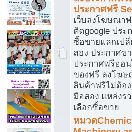
ประกาศฟรี S
เว็บลงโฆษณาฟร
ติดgoogle ประ
ซื้อขายแลกเปลี่
สอง ประกาศขา
ประกาศฟรีออนไ
ของฟรี ลงโฆษ
สินค้าฟรีไม่ต้
มือสอง แหล่งร
เลือกซื้อขาย
หมวดChemica
Machinery a