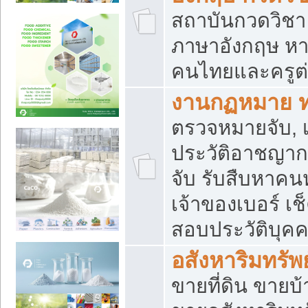
สถาบันกวดวิชา 
ภาษาอังกฤษ หา
คนไทยและครูต่
งานกฏหมาย 
ตรวจหมายจับ, เ
ประวัติอาชญาก
จับ รับสืบหาค
เจ้าของเบอร์ เช
สอบประวัติบุค
อสังหาริมทรัพย
ขายที่ดิน ขาย