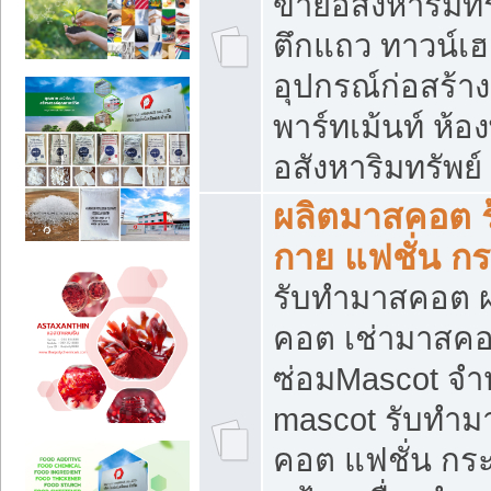
ขายอสังหาริมทร
ตึกแถว ทาวน์เฮาส
อุปกรณ์ก่อสร้าง
พาร์ทเม้นท์ ห้อง
อสังหาริมทรัพย์
ผลิตมาสคอต ร้
กาย แฟชั่น กระ
รับทำมาสคอต ผ
คอต เช่ามาสคอ
ซ่อมMascot จำห
mascot รับทำม
คอต แฟชั่น กระเ