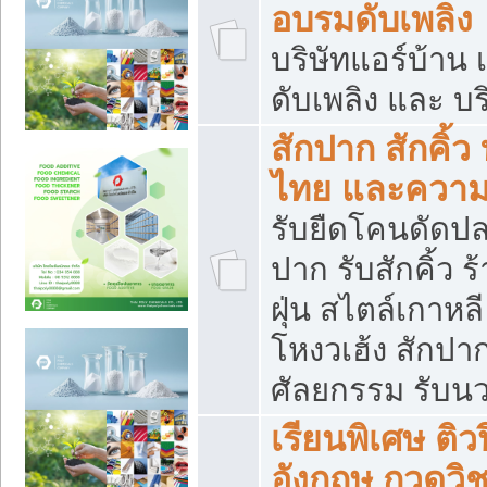
อบรมดับเพลิง
บริษัทแอร์บ้าน 
ดับเพลิง และ บร
สักปาก สักคิ้
ไทย และควา
รับยืดโคนดัดปลา
ปาก รับสักคิ้ว ร
ฝุ่น สไตล์เกาห
โหงวเฮ้ง สักปา
ศัลยกรรม รับน
เรียนพิเศษ ติ
อังกฤษ กวดวิ