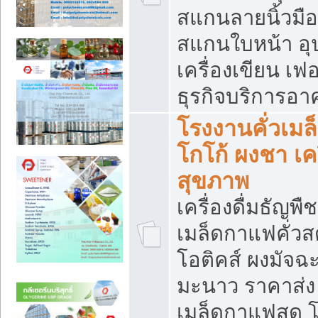
สแกนลายนิ้วมือ 
สแกนใบหน้า อ
เครื่องเขียน เฟ
ธุรกิจบริการอา
โรงงานคั่วเม
โกโก้ ผงชา เค
สุขภาพ
เครื่องดื่มธัญพื
เมล็ดกาแฟคั่วสด
โอติคส์ ผงมัจ
มะนาว ราคาส่
เมล็ดกาแฟสด โ