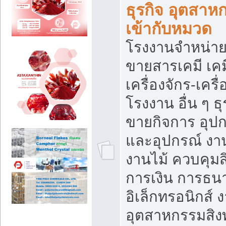
ธุรกิจ อุตสาหก
เข้ากับหมวด
โรงงานจำหน่าย
ขายสารเคมี เค
เครื่องจักร-เครื
โรงงาน อื่น ๆ ธุ
ขายกิจการ อุป
และอุปกรณ์ งา
งานไม้ ควบคุมส
การเงิน การธน
อิเล็กทรอนิกส์ 
อุตสาหกรรมสิงท