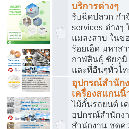
บริการต่างๆ
รับฉีดปลวก กำจ
services ต่างๆ 
แมลงสาบ ในขอน
ร้อยเอ็ด มหาสา
กาฬสินธุ์ ชัยภ
และที่อื่นๆทั่วไ
อุปกรณ์สำนักง
เครื่องสแกนนิ้ว
ไม้กั้นรถยนต์ เค
อุปกรณ์สำนักง
สำนักงาน ชุดคว