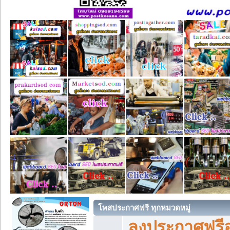
โพสประกาศฟรี ทุกหมวดหมู่
ลงประกาศฟรีอ